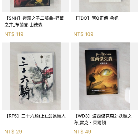
【SNH】迷霧之子二部曲-昇華
【TDO】阿Q正傳_魯迅
之井_布蘭登.山德森
NT$
119
NT$
109
【RF5】三十六騎(上)_念遠懷人
【WD3】波西傑克森2-妖魔之
海_雷克．萊爾頓
NT$
29
NT$
49