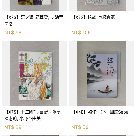
【X7S】惡之源_易萃雯, 艾勒里
【X7S】眩談_京極夏彥
昆恩
NT$
69
NT$
109
【X7S】十二國記-華胥之幽夢_
【X4E】臨江仙(下)_蝴蝶Seba
陳惠莉, 小野不由美
NT$
89
NT$
59