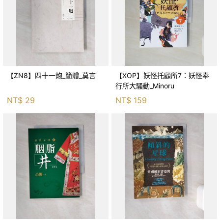
【ZN8】四十一炮_簡體_莫言
【XOP】妖怪托顧所7：妖怪奉
行所大騷動_Minoru
NT$
29
NT$
159