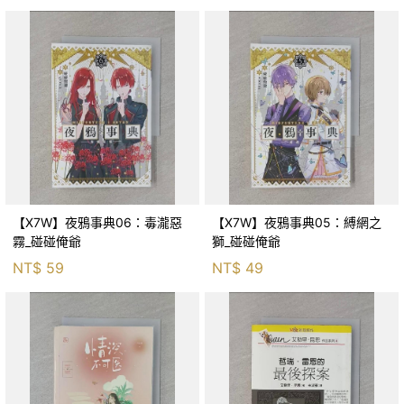
【X7W】夜鴉事典06：毒瀧惡
【X7W】夜鴉事典05：縛網之
霧_碰碰俺爺
獅_碰碰俺爺
NT$
59
NT$
49