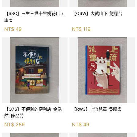
【SSC】三生三世十里桃花(上)_
【Q6W】大武山下_龍應台
唐七
NT$
49
NT$
119
【Q7S】不便利的便利店_金浩
【RW3】上流兒童_吳曉樂
然, 陳品芳
NT$
289
NT$
49