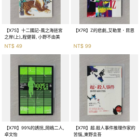
【X7S】十二國記-風之海迷宮
【X7R】Z的悲劇_艾勒里．昆恩
之岸(上)_程健蓉, 小野不由美
NT$
49
NT$
99
【X7R】99%的誘拐_岡嶋二人,
【X7R】超.殺人事件推理作家的
卓文怡
苦惱_東野圭吾