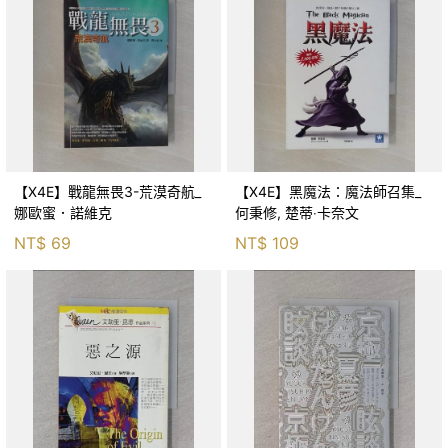
【X4E】戰龍無畏3-荒漠奇航_
【X4E】黑魔法：魔法師召集_
娜歐蜜．諾維克
何秉修, 楚蒂‧卡奈文
NT$
69
NT$
109