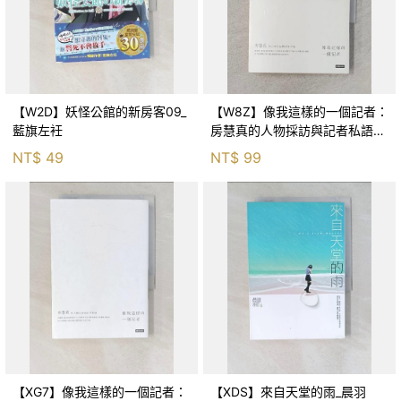
【W2D】妖怪公館的新房客09_
【W8Z】像我這樣的一個記者：
藍旗左衽
房慧真的人物採訪與記者私語_
房慧真
NT$
49
NT$
99
【XG7】像我這樣的一個記者：
【XDS】來自天堂的雨_晨羽