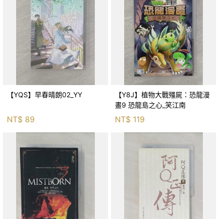
【YQS】早春晴朗02_YY
【Y8J】植物大戰殭屍：恐龍漫
畫9 恐龍島之心_笑江南
NT$
89
NT$
119