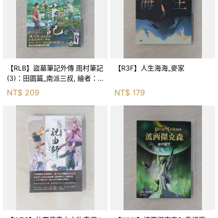
【RLB】盜墓筆記外傳 雨村筆記
【R3F】人生海海_麥家
(3)：田園篇_南派三叔, 繪者：
AKRU, 康峰
NT$
209
NT$
179