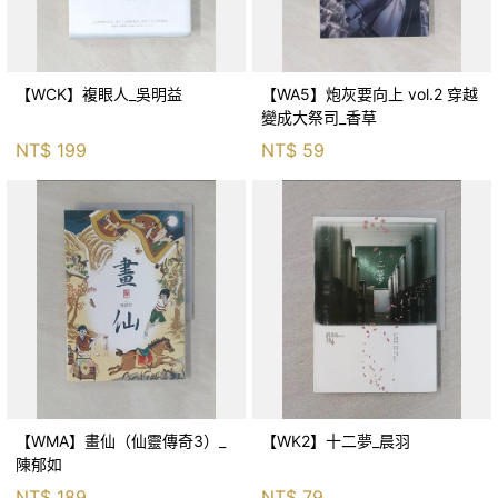
【WCK】複眼人_吳明益
【WA5】炮灰要向上 vol.2 穿越
變成大祭司_香草
NT$
199
NT$
59
【WMA】畫仙（仙靈傳奇3）_
【WK2】十二夢_晨羽
陳郁如
NT$
189
NT$
79