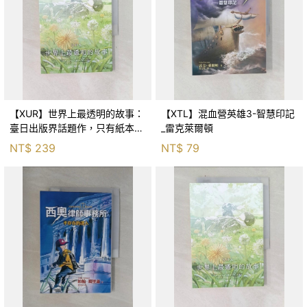
【XUR】世界上最透明的故事：
【XTL】混血營英雄3-智慧印記
臺日出版界話題作，只有紙本書
_雷克萊爾頓
可以體驗的感動_fusui_fusui
NT$
239
NT$
79