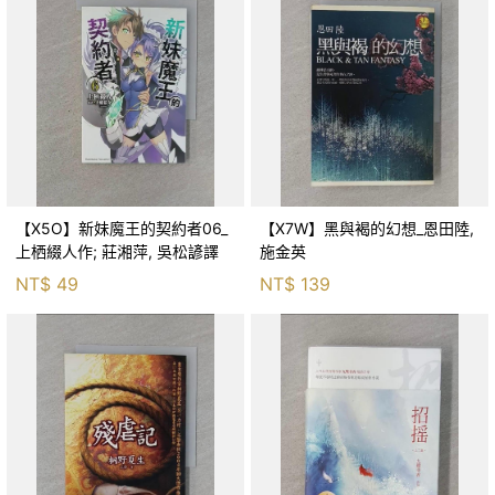
【X5O】新妹魔王的契約者06_
【X7W】黑與褐的幻想_恩田陸,
上栖綴人作; 莊湘萍, 吳松諺譯
施金英
NT$
49
NT$
139