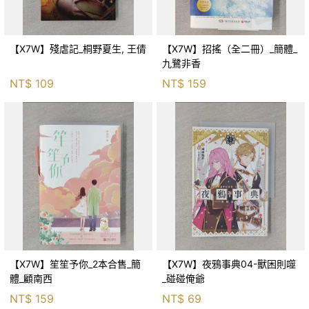
【X7W】殘虐記_桐野夏生, 王倩
【X7W】招搖（全二冊）_簡體_
九鷺非香
NT$
109
NT$
159
【X7W】笙笙予你_2本合售_簡
【X7W】夜鴉事典04-獸困則噬
體_顧南西
_碰碰俺爺
NT$
159
NT$
69