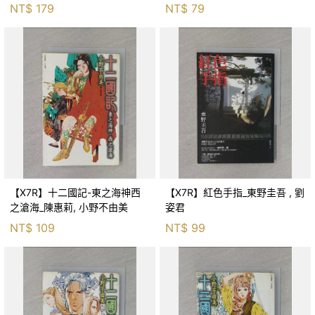
NT$
179
NT$
79
【X7R】十二國記-東之海神西
【X7R】紅色手指_東野圭吾 , 劉
之滄海_陳惠莉, 小野不由美
姿君
NT$
109
NT$
99