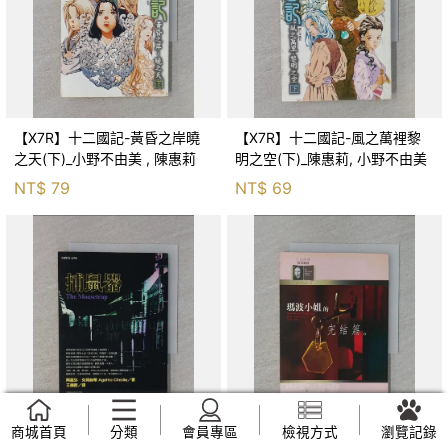
【X7R】十二國記-黃昏之岸曉
【X7R】十二國記-風之萬裡黎
之天(下)_小野不由美 , 陳惠莉
明之空(下)_陳惠莉, 小野不由美
NT$
79
NT$
69
商城首頁
分類
會員專區
檢視方式
瀏覽記錄