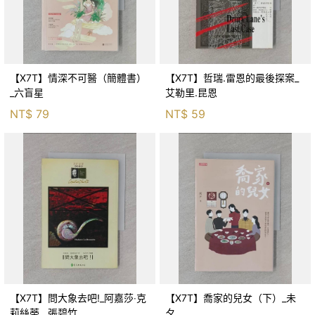
【X7T】情深不可醫（簡體書）
【X7T】哲瑞.雷恩的最後探案_
_六盲星
艾勒里.昆恩
NT$
79
NT$
59
【X7T】問大象去吧!_阿嘉莎‧克
【X7T】喬家的兒女（下）_未
莉絲蒂 , 張碧竹
夕