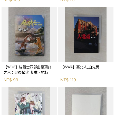
【WG3】貓戰士四部曲星預兆
【WWA】臺北人_白先勇
之六：最後希望_艾琳．杭特
NT$
99
NT$
119