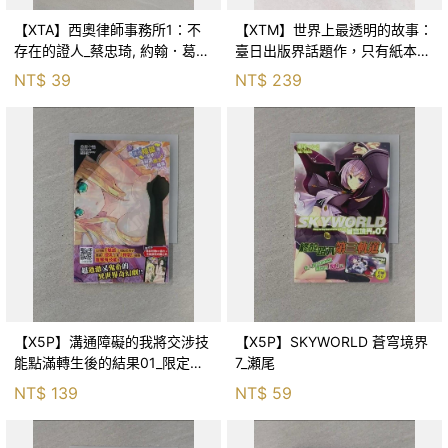
【XTA】西奧律師事務所1：不
【XTM】世界上最透明的故事：
存在的證人_蔡忠琦, 約翰．葛里
臺日出版界話題作，只有紙本書
遜
可以體驗的感動_fusui_fusui
NT$
39
NT$
239
【X5P】溝通障礙的我將交涉技
【X5P】SKYWORLD 蒼穹境界
能點滿轉生後的結果01_限定版_
7_瀬尾
附PP書衣&全新撰寫短篇小冊
NT$
139
NT$
59