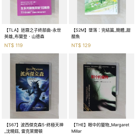
【TLA】迷霧之子終部曲-永世
【S2M】墜落：完結篇_簡體_甜
英雄_布蘭登．山德森
醋魚
NT$
119
NT$
129
【S67】波西傑克森5-終極天神
【THE】眼中的獵物_Margaret
_沈曉鈺, 雷克萊爾頓
Millar