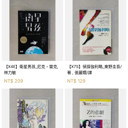
【X4E】衛星男孩_尼克・雷克,
【X7S】偵探伽利略_東野圭吾/
林力敏
著 , 張麗嫺/譯
NT$
209
NT$
129