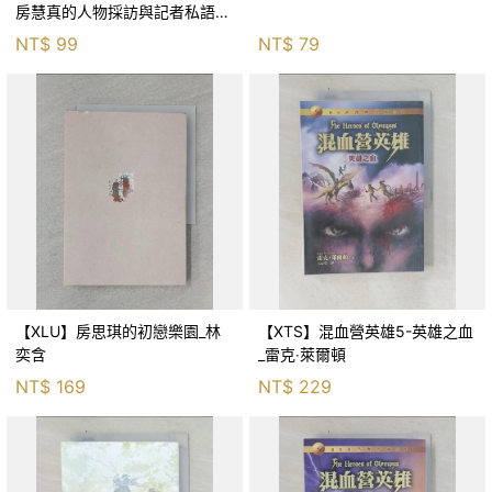
房慧真的人物採訪與記者私語_
房慧真
NT$
99
NT$
79
【XLU】房思琪的初戀樂園_林
【XTS】混血營英雄5-英雄之血
奕含
_雷克‧萊爾頓
NT$
169
NT$
229