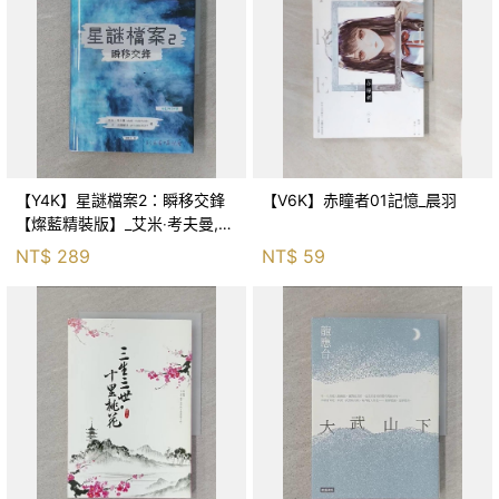
【Y4K】星謎檔案2：瞬移交鋒
【V6K】赤瞳者01記憶_晨羽
【燦藍精裝版】_艾米‧考夫曼,
傑‧克里斯朵, 翁雅如
NT$
289
NT$
59