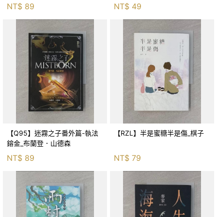
NT$
89
NT$
49
【Q95】迷霧之子番外篇-執法
【RZL】半是蜜糖半是傷_棋子
鎔金_布蘭登．山德森
NT$
89
NT$
79