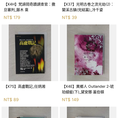
【X4H】梵諦岡奇蹟調查官：撒
【X37】光明古卷之流光劫(2)：
旦審判_藤木 稟
蘭溪古鎮(完結篇)_冷千姿
NT$
179
NT$
39
【X7S】高盧戰記_任炳湘
【X4E】異鄉人 Outlander 2-琥
珀蜻蜓(下)_黛安娜‧蓋伯頓
NT$
89
NT$
149