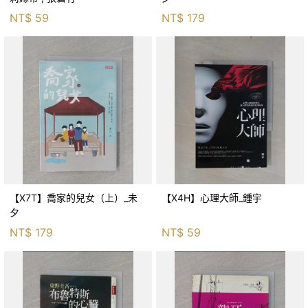
NT$
59
NT$
179
【X7T】喬家的兒女（上）_未
【X4H】心理大師_鍾宇
夕
NT$
179
NT$
59