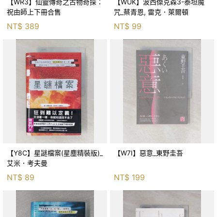
【WR3】仙靈傳奇之古物奇探：
【WUK】波西傑克森3-泰坦魔
祝由師上下冊合售
咒_蔡青恩, 雷克．萊爾頓
NT$
389
NT$
99
【Y8C】星謎檔案(星塵精裝版)_
【W7I】惡意_東野圭吾
艾米．考夫曼
NT$
89
NT$
199