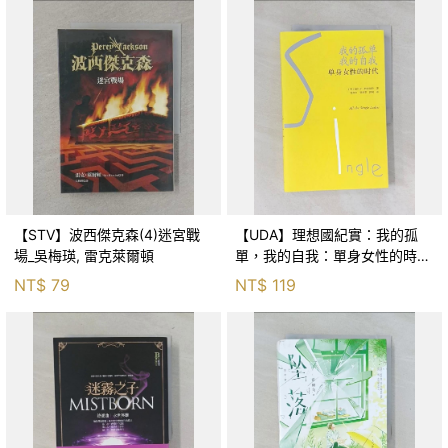
【STV】波西傑克森(4)迷宮戰
【UDA】理想國紀實：我的孤
場_吳梅瑛, 雷克萊爾頓
單，我的自我：單身女性的時代
_簡體_麗蓓嘉·特雷斯特
NT$
79
NT$
119