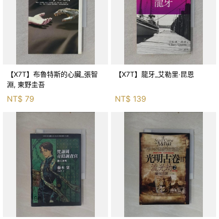
【X7T】布魯特斯的心臟_張智
【X7T】龍牙_艾勒里‧昆恩
淵, 東野圭吾
NT$
79
NT$
139