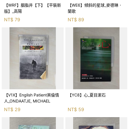
【WRF】胭脂井【下】【平裝新
【WE6】傾斜的星球_麥德琳．
版】_高陽
蘭歌
NT$
79
NT$
89
【V1X】English Patient英倫情
【YC8】心_夏目漱石
人_ONDAATJE, MICHAEL
NT$
29
NT$
59