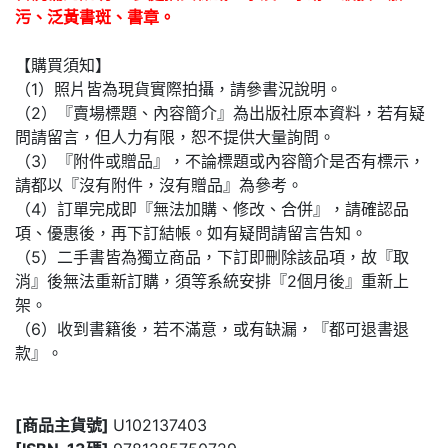
污、泛黃書斑、書章。
【購買須知】
（1）照片皆為現貨實際拍攝，請參書況說明。
（2）『賣場標題、內容簡介』為出版社原本資料，若有疑
問請留言，但人力有限，恕不提供大量詢問。
（3）『附件或贈品』，不論標題或內容簡介是否有標示，
請都以『沒有附件，沒有贈品』為參考。
（4）訂單完成即『無法加購、修改、合併』，請確認品
項、優惠後，再下訂結帳。如有疑問請留言告知。
（5）二手書皆為獨立商品，下訂即刪除該品項，故『取
消』後無法重新訂購，須等系統安排『2個月後』重新上
架。
（6）收到書籍後，若不滿意，或有缺漏，『都可退書退
款』。
[商品主貨號]
U102137403