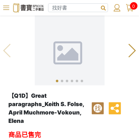
0
【Q1D】Great
paragraphs_Keith S. Folse,
找
April Muchmore-Vokoun,
Elena
商品已售完