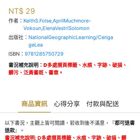
NT$
29
作者：
KeithS.Folse,AprilMuchmore-
Vokoun,ElenaVestriSolomon
出版社：
NationalGeographicLearning/Cenga
geLea
ISBN：
9781285750729
書況補充說明：
D多處摺頁標籤、水痕、字跡、破損、
髒污、泛黃書斑、書章。
商品資訊
心得分享
付款與配送
以下書況，主觀上皆可閱讀，若收到後不滿意，『
都可退書
退款
』。
書況補充說明: D多處摺頁標籤、水痕、字跡、破損、髒