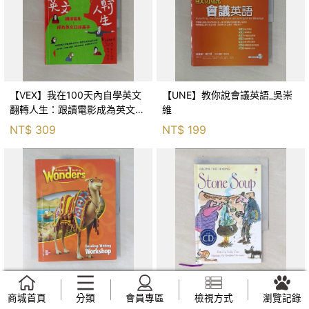
【VEX】我在100天內自學英文
【UNE】教你說會議英語_吳崇
翻轉人生：跟讀電影成為英文口
維
說高手_張同完, 關亭薇
NT$
309
NT$
199
商城首頁
分類
會員專區
檢視方式
瀏覽記錄