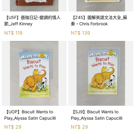
【U5F】遜咖日記-變調的情人
【Z45】圖解英語文法大全_蘇
節_Jeff Kinney
秦，Chris Forbrook
NT$
119
NT$
139
【UOP】Biscuit Wants to
【SJ9】Biscuit Wants to
Play_Alyssa Satin Capucilli
Play_Alyssa Satin Capucilli
NT$
29
NT$
29