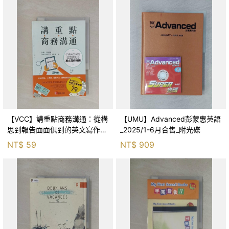
【VCC】講重點商務溝通：從構
【UMU】Advanced彭蒙惠英語
思到報告面面俱到的英文寫作指
_2025/1-6月合售_附光碟
南_卡特‧丹尼爾, 陳中寬
NT$
59
NT$
909