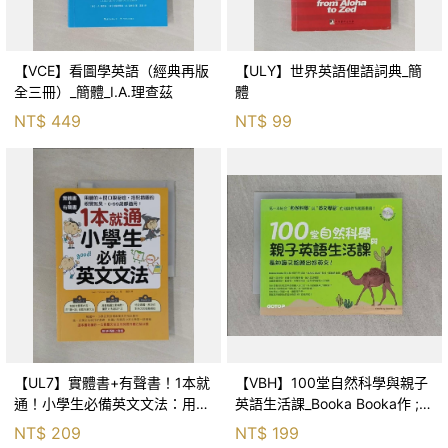
【VCE】看圖學英語（經典再版
【ULY】世界英語俚語詞典_簡
全三冊）_簡體_I.A.理查茲
體
NT$
449
NT$
99
【UL7】實體書+有聲書！1本就
【VBH】100堂自然科學與親子
通！小學生必備英文文法：用聽
英語生活課_Booka Booka作 ;
的 + 開口跟著唸.._Open
張珮婕譯
NT$
209
NT$
199
Thinking Publishing