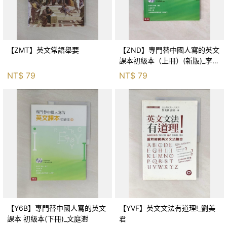
【ZMT】英文常語舉要
【ZND】專門替中國人寫的英文
課本初級本（上冊）(新版)_李家
同、文庭澍
NT$
79
NT$
79
【Y6B】專門替中國人寫的英文
【YVF】英文文法有道理!_劉美
課本 初級本(下冊)_文庭澍
君