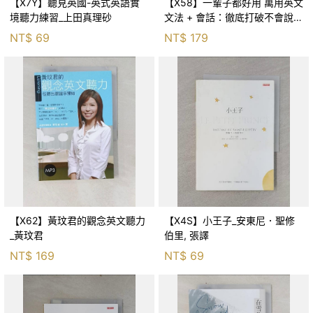
【X7Y】聽見英國-英式英語實
【X58】一輩子都好用 萬用英文
境聽力練習_上田真理砂
文法 + 會話：徹底打破不會說 &
不敢說的迷思 (附QR Code線上
NT$
69
NT$
179
學習音檔)_Doris
【X62】黃玟君的觀念英文聽力
【X4S】小王子_安東尼．聖修
_黃玟君
伯里, 張譯
NT$
169
NT$
69