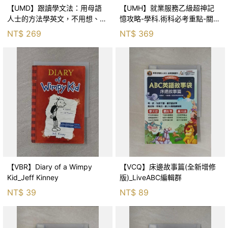
【UMD】跟讀學文法：用母語
【UMH】就業服務乙級超神記
人士的方法學英文，不用想、直
憶攻略-學科.術科必考重點-關鍵
接說，就是正確的文法！_外文
記憶+精選試題(一品)_林閔政
NT$
269
NT$
369
列車
【VBR】Diary of a Wimpy
【VCQ】床邊故事篇(全新增修
Kid_Jeff Kinney
版)_LiveABC編輯群
NT$
39
NT$
89