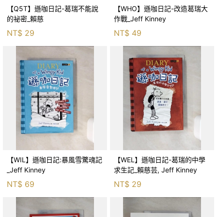
【Q5T】遜咖日記-葛瑞不能說
【WHO】遜咖日記-改造葛瑞大
的祕密_賴慈
作戰_Jeff Kinney
NT$
29
NT$
49
【WIL】遜咖日記:暴風雪驚魂記
【WEL】遜咖日記-葛瑞的中學
_Jeff Kinney
求生記_賴慈芸, Jeff Kinney
NT$
69
NT$
29