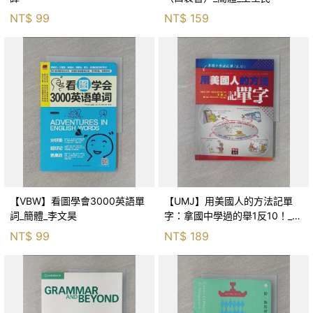
NT$
99
NT$
159
【VBW】看圖學會3000英語單
【UMJ】用美國人的方法記單
詞_簡體_李文昊
字：拿國中學過的舉1反10！_文
德
NT$
99
NT$
189