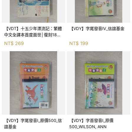
【VDT】十五少年漂流記：繁體
【VDY】字尾發音Ⅳ_信誼基金
中文全譯本首度面世│復刻1888
年初版插圖│法文直譯精裝版_儒
NT$
269
NT$
199
勒‧凡爾納, 許雅雯
【VDY】字尾發音I_原價500_信
【VDY】字首發音I_原價
誼基金
500_WILSON, ANN