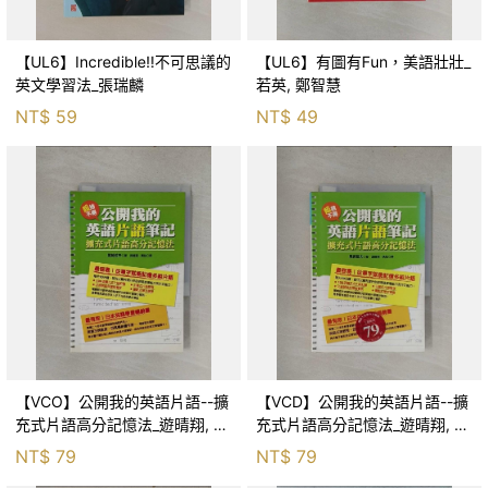
【UL6】Incredible!!不可思議的
【UL6】有圖有Fun，美語壯壯_
英文學習法_張瑞麟
若英, 鄭智慧
NT$
59
NT$
49
【VCO】公開我的英語片語--擴
【VCD】公開我的英語片語--擴
充式片語高分記憶法_遊晴翔, 尾
充式片語高分記憶法_遊晴翔, 尾
崎哲夫
崎哲夫
NT$
79
NT$
79