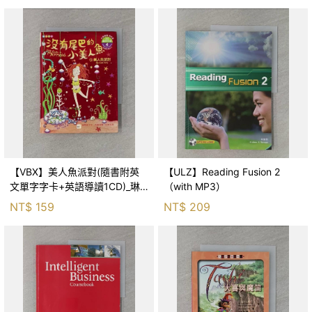
【VBX】美人魚派對(隨書附英
【ULZ】Reading Fusion 2
文單字字卡+英語導讀1CD)_琳
（with MP3）
達．夏普曼
NT$
159
NT$
209