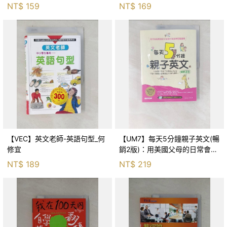
NT$
159
NT$
169
【VEC】英文老師-英語句型_何
【UM7】每天5分鐘親子英文(暢
修宜
銷2版)：用美國父母的日常會話
小短句，打造小孩自然習慣聽說
NT$
189
NT$
219
英語的環境(QR
Code+CD)_Byou