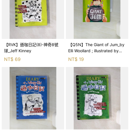
【RVK】遜咖日記(8)-神奇8號
【Q5N】The Giant of Jum_by
球_Jeff Kinney
Elli Woollard ; illustrated by
Benji Davie
NT$
69
NT$
19