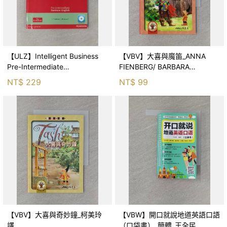
【ULZ】Intelligent Business
【VBV】大喜與魔笛_ANNA
Pre-Intermediate
FIENBERG/ BARBARA
Coursebook_Johnson
FINEBERG, 柯美玲
NT$
229
NT$
99
【VBV】大喜與奇妙鐘_柯美玲
【VBW】開口就說地道英語口語
譯
（口袋書）_簡體_王全民