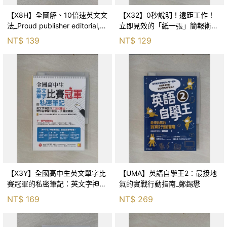
【X8H】全圖解、10倍速英文文
【X32】0秒說明！遠距工作！
法_Proud publisher editorial,
立即見效的「紙一張」簡報術：
梁震牧
Work From Home的「無聲達
NT$
139
NT$
129
標」簡報聖經_淺田卓, 婁愛蓮
【X3Y】全國高中生英文單字比
【UMA】英語自學王2：最接地
賽冠軍的私密筆記：英文字神教
氣的實戰行動指南_鄭錫懋
你三大記憶法，帶你從學習中脫
NT$
169
NT$
269
困，大考逆轉勝_莊詠翔