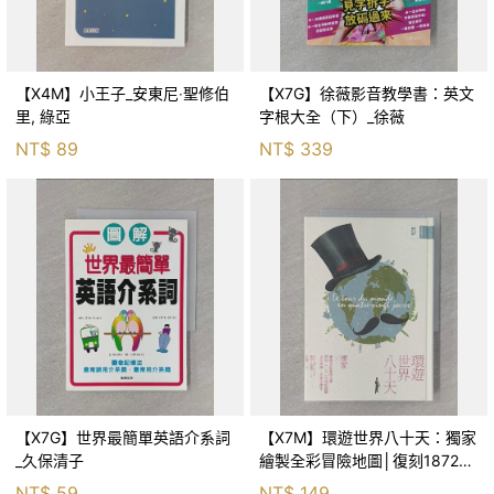
【X4M】小王子_安東尼‧聖修伯
【X7G】徐薇影音教學書：英文
里, 綠亞
字根大全（下）_徐薇
NT$
89
NT$
339
【X7G】世界最簡單英語介系詞
【X7M】環遊世界八十天：獨家
_久保清子
繪製全彩冒險地圖│復刻1872年
初版插圖│法文直譯精裝版│_儒
NT$
59
NT$
149