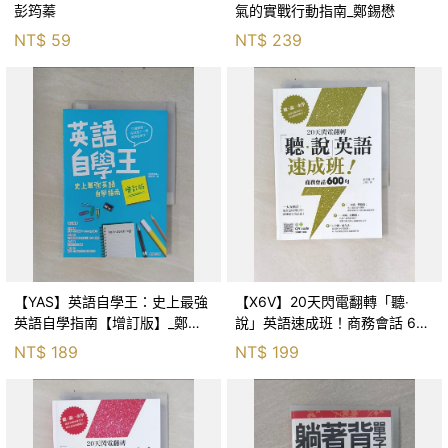
彭筠蓁
氣的實戰行動指南_鄭錫懋
NT$
59
NT$
239
【YAS】英語自學王：史上最強
【X6V】20天閃電翻轉「聽‧
英語自學指南【增訂版】_鄭錫
說」英語速成班！商務會話 600
懋
句_金在憲, 譯者：于妍
NT$
189
NT$
199