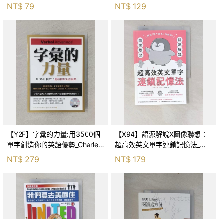
NT$
79
NT$
129
【Y2F】字彙的力量:用3500個
【X94】語源解說X圖像聯想：
單字創造你的英語優勢_Charles
超高效英文單字連鎖記憶法_汪
Harrington Elster
汪 わんわん, 譯者：郭欣惠, 高
NT$
279
NT$
179
詹燦