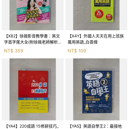
【X82】徐薇影音教學書：英文
【X4Y】外國人天天在用上班族
字首字尾大全(附徐薇老師解析
萬用英語_白善燁
MP3光碟一張)_徐薇
NT$
359
NT$
109
【YA4】220成語 15修辭技巧_
【YAS】英語自學王2：最接地