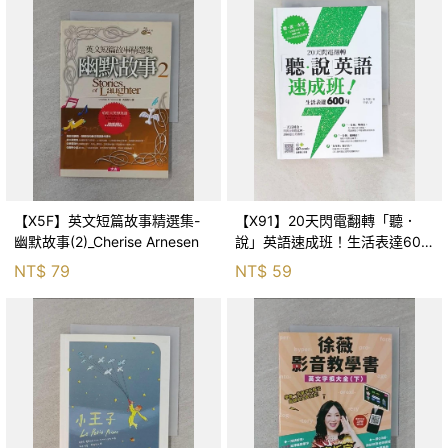
【X5F】英文短篇故事精選集-
【X91】20天閃電翻轉「聽．
幽默故事(2)_Cherise Arnesen
說」英語速成班！生活表達600
句_金在憲, 于妍
NT$
79
NT$
59