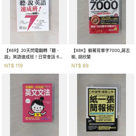
【X6R】20天閃電翻轉「聽．
【X8K】躺著背單字7000_蔣志
說」英語速成班！日常會話 600
榆, 胡欣蘭
句_金在憲, 于妍
NT$
119
NT$
89