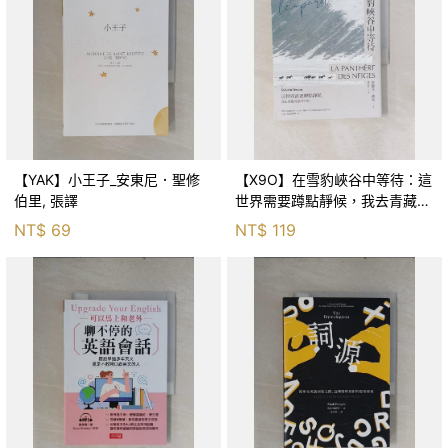
【YAK】小王子_安東尼．聖修
【X9O】在雪豹峽谷中等待：這
伯里, 張譯
世界需要蹲點靜候，我去青藏高
原拍雪豹_席爾凡・戴松, 林佑軒
NT$
69
NT$
119