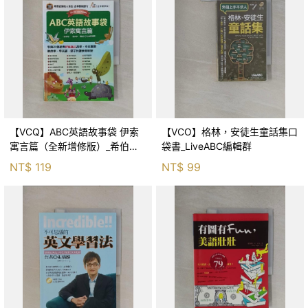
【VCQ】ABC英語故事袋 伊索
【VCO】格林，安徒生童話集口
寓言篇（全新增修版）_希伯崙
袋書_LiveABC編輯群
編輯部
NT$
119
NT$
99