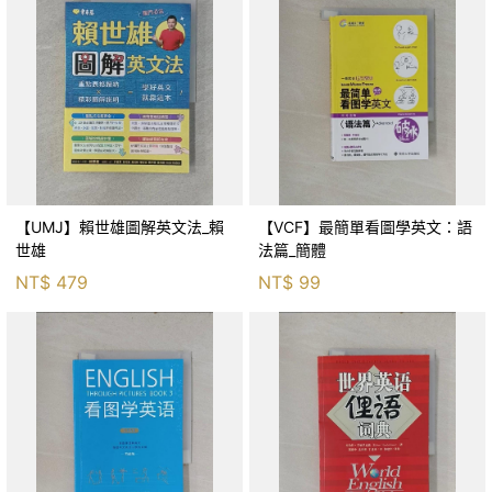
【UMJ】賴世雄圖解英文法_賴
【VCF】最簡單看圖學英文：語
世雄
法篇_簡體
NT$
479
NT$
99