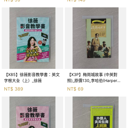
勒‧凡爾納, 許雅雯
【X85】徐薇影音教學書：英文
【X3P】梅崗城故事 (中英對
字根大全（上）_徐薇
照)_原價130_李哈伯(Harper
Lee)原
NT$
389
NT$
69