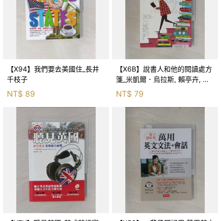
【X94】我們要去美國住_長井
【X6B】說書人和他的閱讀處方
千枝子
箋_米凱爾．烏拉斯, 賴亭卉, 周
桂音
NT$
89
NT$
79