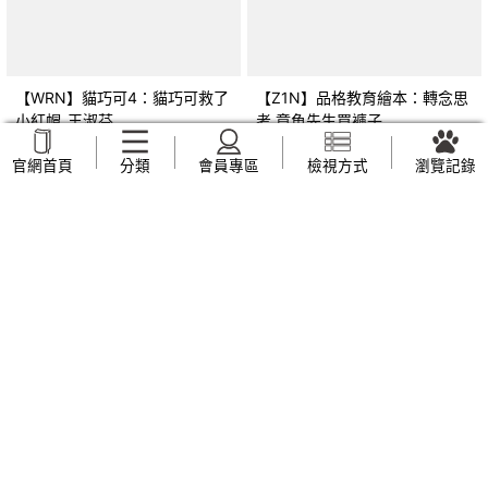
【WRN】貓巧可4：貓巧可救了
【Z1N】品格教育繪本：轉念思
小紅帽_王淑芬
考 章魚先生買褲子
(Octopants)_蘇西‧西尼爾, 黃筱
NT$
159
NT$
169
官網首頁
分類
會員專區
檢視方式
瀏覽記錄
茵
【Z44】早上六點半遇見五月
【UVP】我也不知道自己想要什
天：人生無限公司紀實_趙雅芬
麼_全承煥, 簡郁璇