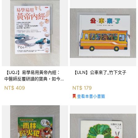
【UQJ】易學易用黃帝內經：
【ULN】公車來了_竹下文子
中醫師反覆研讀的寶典，如今一
般人也能實踐。12條經絡、365
NT$
409
NT$
179
個穴位白話詳解，經之所過，病
查看本書小書籤
之所治。_中里巴人