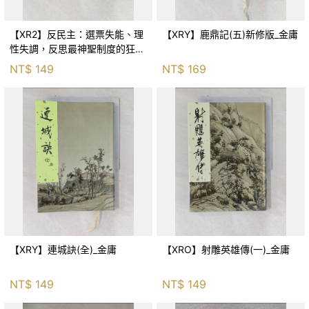
【XR2】反民主：選票失能、理
【XRY】鹿鼎記(五)新修版_金庸
性失調，反思最神聖制度的狂亂
與神話！_傑森‧布倫南, 劉維人
NT$
149
NT$
169
【XRY】連城訣(全)_金庸
【XRO】射雕英雄傳(一)_金庸
NT$
149
NT$
149