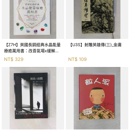
【Z7H】英國長銷經典水晶能量
【U3S】射雕英雄傳(三)_金庸
療癒萬用書：改善氣場x緩解疼
痛x穩定身心x增加財富x促進人
NT$
329
NT$
109
緣，250種水晶礦石給你最完整
的生活對策_菲利