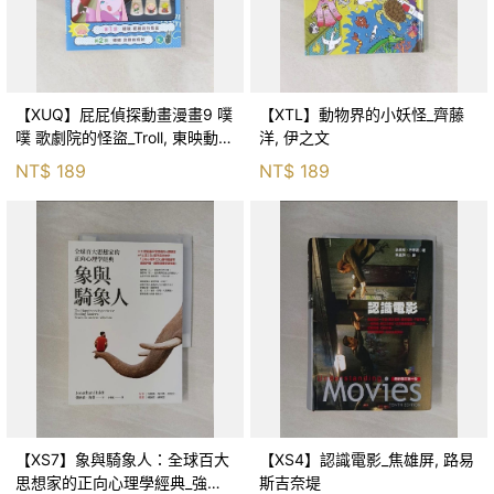
【XUQ】屁屁偵探動畫漫畫9 噗
【XTL】動物界的小妖怪_齊藤
噗 歌劇院的怪盜_Troll, 東映動畫
洋, 伊之文
株式會社, 張東君
NT$
189
NT$
189
【XS7】象與騎象人：全球百大
【XS4】認識電影_焦雄屏, 路易
思想家的正向心理學經典_強納
斯吉奈堤