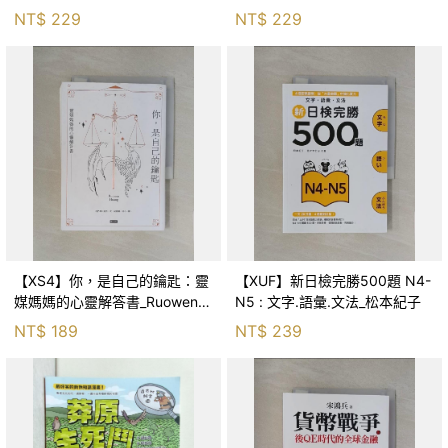
森．海德, 李靜瑤
NT$
229
NT$
229
【XS4】你，是自己的鑰匙：靈
【XUF】新日檢完勝500題 N4-
媒媽媽的心靈解答書_Ruowen
N5 : 文字.語彙.文法_松本紀子
Huang
NT$
189
NT$
239