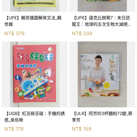
【UPE】賴世雄圖解英文法_賴
【UP6】達克比辦案7：末日恐
世雄
龍王：地球的五次生物大滅絕_
胡妙芬
NT$
379
NT$
209
【UQB】紅豆綠豆碰：手機的誘
【ULR】阿芳的3杯麵粉72變_蔡
惑_吳佐晰
季芳
NT$
179
NT$
159