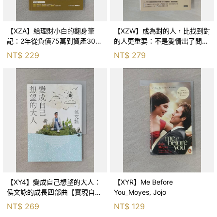
【XZA】給理財小白的翻身筆
【XZW】成為對的人，比找到對
記：2年從負債75萬到資產300
的人更重要：不是愛情出了問
萬，ETF讓我走在財務自由路上_
題，而是認知需要升級！_Mr. P
NT$
229
NT$
279
鐵蛋
【XY4】變成自己想望的大人：
【XYR】Me Before
侯文詠的成長四部曲【實現自
You_Moyes, Jojo
己】_侯文詠
NT$
269
NT$
129