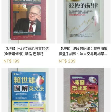
【UPE】巴菲特寫給股東的信
【UPE】波段的紀律：我在海龜
(全新增修版)_華倫‧巴菲特
操盤手訓練、法人交易現場學到
的進場、加碼、退場紀律，守住
NT$
199
NT$
289
紀律獲利至少50％_雷老闆