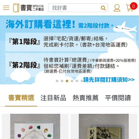
0
書寶精選
注目新品
熱賣推薦
平價閱讀