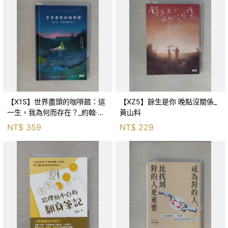
【X1S】世界盡頭的咖啡館：這
【XZ5】餘生是你 晚點沒關係_
一生，我為何而存在？_約翰‧史
黃山料
崔勒基, Elsa
NT$
359
NT$
229