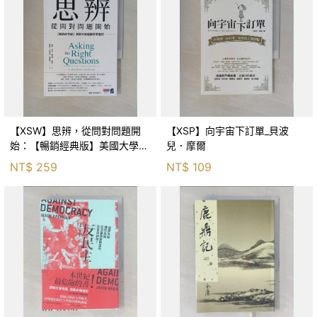
【XSW】思辨，從問對問題開
【XSP】向宇宙下訂單_貝波
始：【暢銷經典版】美國大學邏
兒．摩爾
輯思考聖經_尼爾．布朗, 史都
NT$
259
NT$
109
華．基里, 羅耀宗, 蔡宏明, 黃賓
星