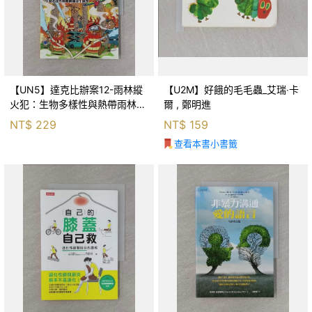
【UN5】達克比辦案12-雨林縱
【U2M】好餓的毛毛蟲_艾瑞‧卡
火犯：生物多樣性與熱帶雨林生
爾 , 鄭明進
態系_柯智元
NT$
229
NT$
159
查看本書小書籤