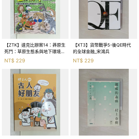
【ZTK】達克比辦案14：莽原生
【XT3】貨幣戰爭5-後QE時代
死鬥：草原生態系與地下環境的
的全球金融_宋鴻兵
生存適應_柯智元
NT$
229
NT$
229