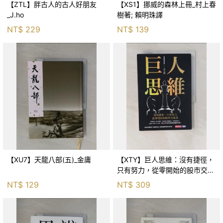
【ZTL】胖古人的古人好朋友
【XS1】挪威的森林上冊_村上春
_J.ho
樹著; 賴明珠譯
NT$
229
NT$
139
【XU7】天龍八部(五)_金庸
【XTY】巨人思維：沒有捷徑，
只有努力，從零開始的股市交易
員_巨人傑
NT$
129
NT$
309