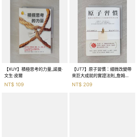
【XUY】積極思考的力量_諾曼‧
【UT7】原子習慣：細微改變帶
文生‧皮爾
來巨大成就的實證法則_詹姆斯‧
克利爾, 蔡世偉
NT$
109
NT$
209