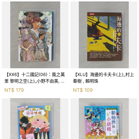
【XX6】十二國記(06)：風之萬
【XLU】海邊的卡夫卡(上)_村上
里 黎明之空(上)_小野不由美, 王
春樹 , 賴明珠
蘊潔
NT$
179
NT$
109