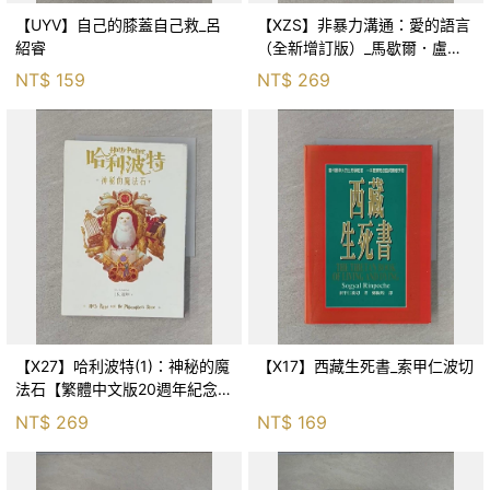
【UYV】自己的膝蓋自己救_呂
【XZS】非暴力溝通：愛的語言
紹睿
（全新增訂版）_馬歇爾．盧森
堡, 蕭寶森
NT$
159
NT$
269
【X27】哈利波特(1)：神秘的魔
【X17】西藏生死書_索甲仁波切
法石【繁體中文版20週年紀念】
_J.K.羅琳, 彭倩文
NT$
269
NT$
169