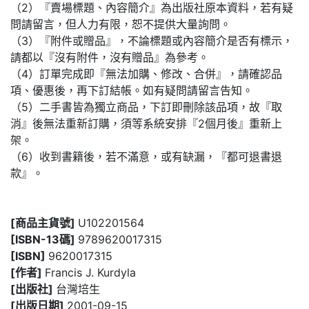
（2）『賣場標題、內容簡介』為出版社原本資料，若有疑
問請留言，但人力有限，恕不提供大量詢問。
（3）『附件或贈品』，不論標題或內容簡介是否有標示，
請都以『沒有附件，沒有贈品』為參考。
（4）訂單完成即『無法加購、修改、合併』，請確認品
項、優惠後，再下訂結帳。如有疑問請留言告知。
（5）二手書皆為獨立商品，下訂即刪除該品項，故『取
消』後無法重新訂購，須等系統安排『2個月後』重新上
架。
（6）收到書籍後，若不滿意，或有缺漏，『都可退書退
款』。
[商品主貨號]
U102201564
[ISBN-13碼]
9789620017315
[ISBN]
9620017315
[作者]
Francis J. Kurdyla
[出版社]
台灣培生
[出版日期]
2001-09-15