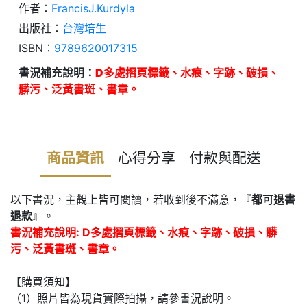
作者：
FrancisJ.Kurdyla
出版社：
台灣培生
ISBN：
9789620017315
書況補充說明：
D多處摺頁標籤、水痕、字跡、破損、
髒污、泛黃書斑、書章。
商品資訊
心得分享
付款與配送
以下書況，主觀上皆可閱讀，若收到後不滿意，『
都可退書
退款
』。
書況補充說明: D多處摺頁標籤、水痕、字跡、破損、髒
污、泛黃書斑、書章。
【購買須知】
（1）照片皆為現貨實際拍攝，請參書況說明。