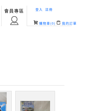
登入
註冊
會員專區
購物車(
0
)
我的訂單