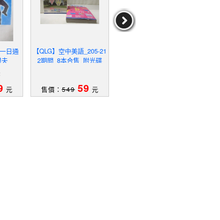
音一日通
【QLG】空中美語_205-21
【QIB】Mother Goose A
【RR7
傑夫
2期間_8本合售_附光碟
BC's Incy Wincy spider等
rs: 
_4書+8光碟合售
mper
夫
作者：
9
59
79
元
售價：
549
元
售價：
889
元
售