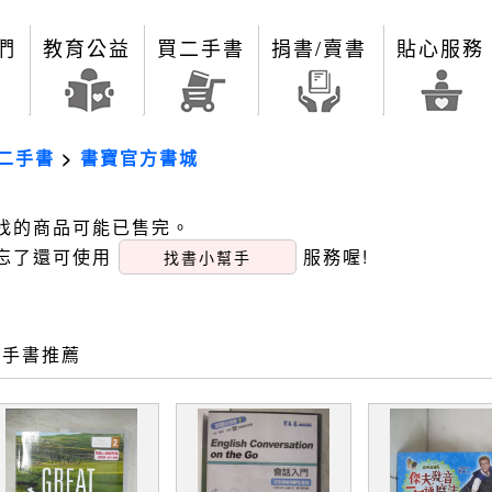
們
教育公益
買二手書
捐書/賣書
貼心服務
二手書
>
書寶官方書城
找的商品可能已售完。
忘了還可使用
服務喔!
找書小幫手
二手書推薦