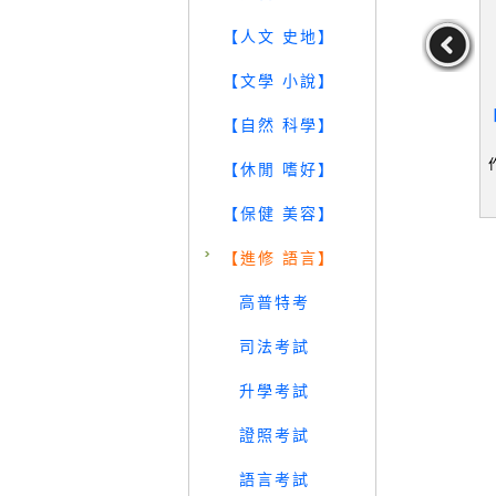
【人文 史地】
【文學 小說】
花家族英文故
【RQA】跟著賓狗一起怦
【KJ4】Watch Out, Tricer
【
【自然 科學】
_林清雲
然心動學英文！：不出國
atops_Bentley, Dawn/ Car
_
打造英文生活，實現你的
r, Karen (ILT)
林清雲
作者：均勻
作者：Bentley,Dawn/C
【休閒 嗜好】
斜槓職人夢_均勻
arr,Karen(ILT)
p
29
39
29
元
售價：
249
元
售價：
99
元
【保健 美容】
【進修 語言】
高普特考
司法考試
升學考試
證照考試
語言考試