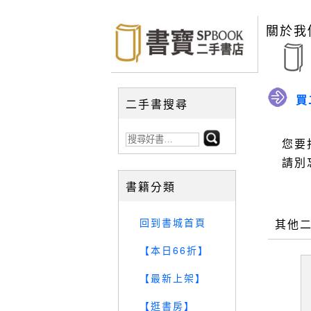
關於我
買
二手書搜尋
您要
請別
書籍分類
回到書城首頁
其他
【本日66折】
【最新上架】
【逛書房】