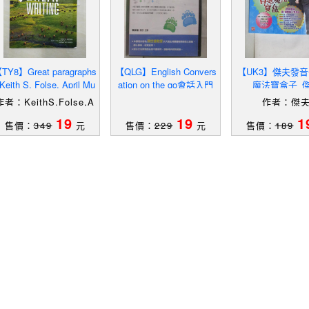
TY8】Great paragraphs
【QLG】English Convers
【UK3】傑夫發
Keith S. Folse, April Mu
ation on the go會話入門
魔法寶盒子_
chmore-Vokoun, Elena
作者：KeithS.Folse,A
作者：傑
rilMuchmore-Vokoun,
19
19
1
售價：
349
元
售價：
229
元
售價：
189
ElenaVestriSolomon