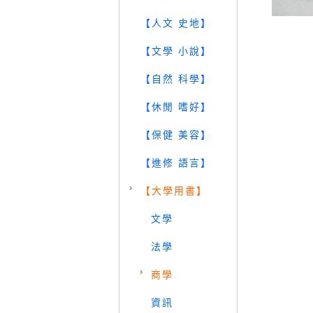
【人文 史地】
【文學 小說】
【自然 科學】
【休閒 嗜好】
【保健 美容】
【進修 語言】
【大學用書】
文學
法學
商學
資訊