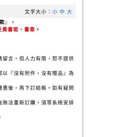
文字大小：
小
中
大
款
』。
泛黃書斑、書章。
請留言，但人力有限，恕不提供
都以『沒有附件，沒有贈品』為
優惠後，再下訂結帳。如有疑問
後無法重新訂購，須等系統安排
。