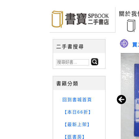
關於我
買
二手書搜尋
書籍分類
回到書城首頁
【本日66折】
【最新上架】
【逛書房】