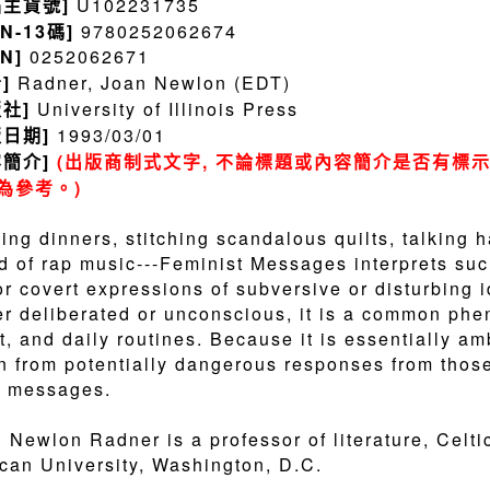
品主貨號]
U102231735
BN-13碼]
9780252062674
BN]
0252062671
者]
Radner, Joan Newlon (EDT)
版社]
University of Illinois Press
版日期]
1993/03/01
容簡介]
(出版商制式文字, 不論標題或內容簡介是否有標示
為參考。)
ing dinners, stitching scandalous quilts, talking 
d of rap music---Feminist Messages interprets suc
or covert expressions of subversive or disturbing
er deliberated or unconscious, it is a common ph
rt, and daily routines. Because it is essentially a
 from potentially dangerous responses from thos
r messages.
 Newlon Radner is a professor of literature, Celtic
can University, Washington, D.C.