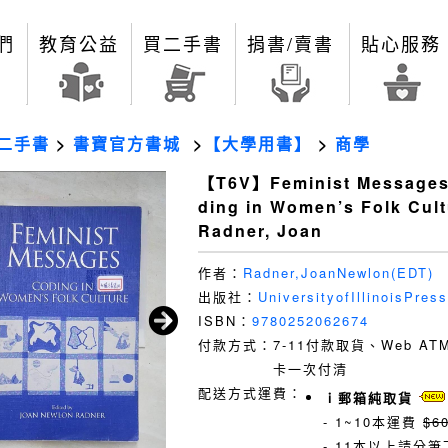
們
教育公益
買二手書
捐書/賣書
貼心服務
二手書
>
書寶官方書城
>
【大學用書】
>
商學
【T6V】Feminist Messages
ding in Women’s Folk Cul
Radner, Joan
作者：
Radner,JoanNewlon(EDT)
出版社：
UniversityofIllinoisPress
ISBN：
9780252062674
付款方式：
7-11付款取貨、Web A
卡一次付清
配送方式運費：
ｉ郵箱純取貨
- 1~10本運費
$6
- 11本以上請分筆