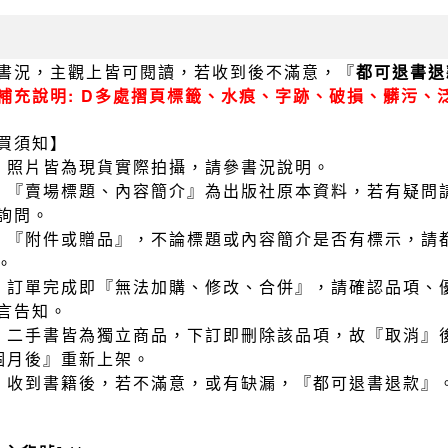
書況，主觀上皆可閱讀，若收到後不滿意，『
都可退書退
補充說明: D多處摺頁標籤、水痕、字跡、破損、髒污、
買須知】
）照片皆為現貨實際拍攝，請參書況說明。
）『賣場標題、內容簡介』為出版社原本資料，若有疑問
詢問。
）『附件或贈品』，不論標題或內容簡介是否有標示，請
。
）訂單完成即『無法加購、修改、合併』，請確認品項、
言告知。
）二手書皆為獨立商品，下訂即刪除該品項，故『取消』
個月後』重新上架。
）收到書籍後，若不滿意，或有缺漏，『都可退書退款』