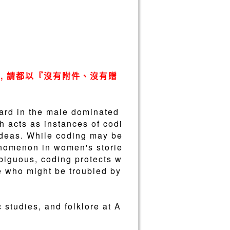
, 請都以『沒有附件、沒有贈
hard in the male dominated
h acts as instances of codi
 ideas. While coding may be
enomenon in women's storie
mbiguous, coding protects w
e who might be troubled by
 studies, and folklore at A