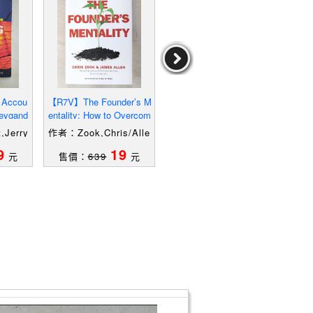
 Accou
【R7V】The Founder’s M
【SCK】The Founder’s
【SE
eygand
entality: How to Overcom
Mentality: How to Overco
Supp
e the Predictable Crise
me the Predictable Crise
rase
Jerry
作者：Zook,Chris/Alle
作者：Zook,Chris/Alle
作者：
n,James
n,James
9
19
19
元
售價：
639
元
售價：
639
元
售