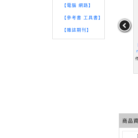
【電腦 網路】
【參考書 工具書】
【雜誌期刊】
 : 以服務
【UQM】Must-See Webs
【TY8】Business Essent
【
3/e_蔡敦
ites for Busy Teachers_V
ials, Global Edition_Ronal
, 陳可杰
angorp, Lynn
d J. Ebert, Ricky W.
,李慶芳,陳
作者：Vangorp,Lynn
作者：RonaldJ.Ebert,
作
杰
RickyW.Griffin,Pearso
29
19
19
元
售價：
489
元
售價：
699
元
nEducation
商品