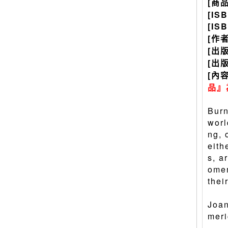
[商
[IS
[IS
[作
[出
[出
[內
品』
Burn
worl
ng, 
eith
s, a
omen
thei
Joan
meri