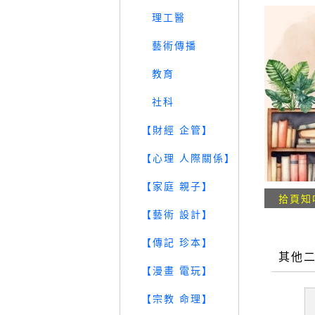
理工醫
藝術傳播
教育
社科
【財經 企管】
【心理 人際關係】
【家庭 親子】
拾頁知
【藝術 設計】
【傳記 珍本】
其他
【漫畫 電玩】
【宗教 命理】