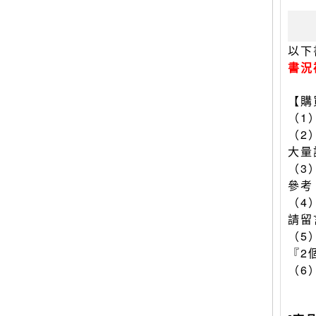
以下
書況
【購
（1
（2
大量
（3
參考
（4
請留
（5
『2
（6