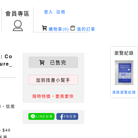
登入
註冊
會員專區
購物車(
0
)
我的訂單
瀏覽紀錄
: Co
已售完
ture_
加到找書小幫手
清除瀏覽紀錄
限時特價，要買要快
TM、信用
LINE分享
FB分享
0
$40
下單