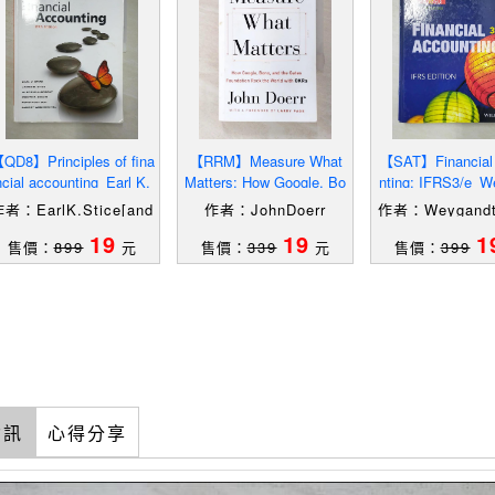
QD8】Principles of fina
【RRM】Measure What
【SAT】Financial
ncial accounting_Earl K.
Matters: How Google, Bo
nting: IFRS3/e_W
Stice [and others]
no, and the Gates Found
t, Jerry J.
者：EarlK.Stice[and
作者：JohnDoerr
作者：Weygandt,
ati
others]
J.
19
19
1
售價：
899
元
售價：
339
元
售價：
399
資訊
心得分享