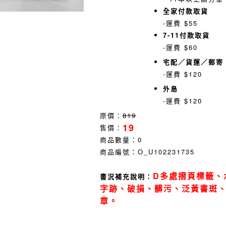
全家付款取貨
-運費 $55
7-11付款取貨
-運費 $60
宅配／貨運／郵寄
-運費 $120
外島
-運費 $120
原價：
819
19
售價：
商品數量：
0
商品編號：
O_U102231735
D多處摺頁標籤、
書況補充說明：
字跡、破損、髒污、泛黃書斑
章。