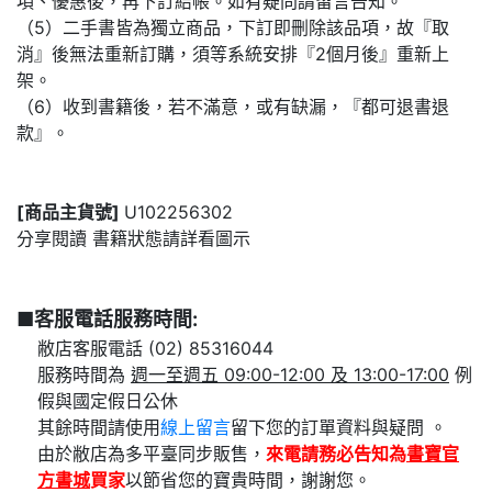
項、優惠後，再下訂結帳。如有疑問請留言告知。
（5）二手書皆為獨立商品，下訂即刪除該品項，故『取
消』後無法重新訂購，須等系統安排『2個月後』重新上
架。
（6）收到書籍後，若不滿意，或有缺漏，『都可退書退
款』。
[商品主貨號]
U102256302
分享閱讀 書籍狀態請詳看圖示
■客服電話服務時間:
敝店客服電話 (02) 85316044
服務時間為
週一至週五 09:00-12:00 及 13:00-17:00
例
假與國定假日公休
其餘時間請使用
線上留言
留下您的訂單資料與疑問 。
由於敝店為多平臺同步販售，
來電請務必告知為
書寶官
方書城
買家
以節省您的寶貴時間，謝謝您。