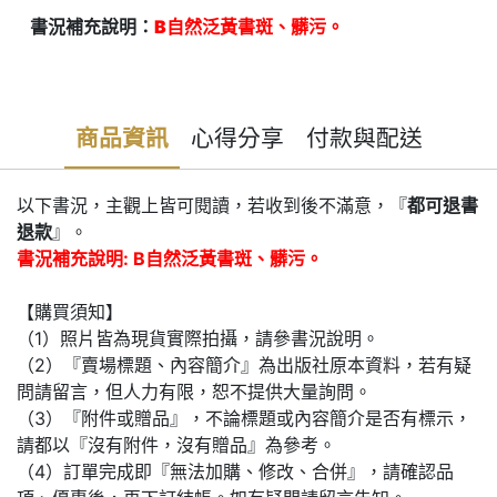
書況補充說明：
B自然泛黃書斑、髒污。
商品資訊
心得分享
付款與配送
以下書況，主觀上皆可閱讀，若收到後不滿意，『
都可退書
退款
』。
書況補充說明: B自然泛黃書斑、髒污。
【購買須知】
（1）照片皆為現貨實際拍攝，請參書況說明。
（2）『賣場標題、內容簡介』為出版社原本資料，若有疑
問請留言，但人力有限，恕不提供大量詢問。
（3）『附件或贈品』，不論標題或內容簡介是否有標示，
請都以『沒有附件，沒有贈品』為參考。
（4）訂單完成即『無法加購、修改、合併』，請確認品