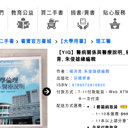
們
教育公益
買二手書
捐書/賣書
貼心服務
二手書
>
書寶官方書城
>
【大學用書】
>
理工醫
【YIQ】醫病關係與醫療說明_
青, 朱俊雄總編輯
作者：
楊沛青,朱俊雄總編輯
出版社：
牙橋學會
ISBN：
9789572816820
付款方式：
7-11付款取貨、Web A
卡一次付清
配送方式運費：
ｉ郵箱純取貨
- 1~10本運費
$6
- 11本以上請分筆
全家付款取貨