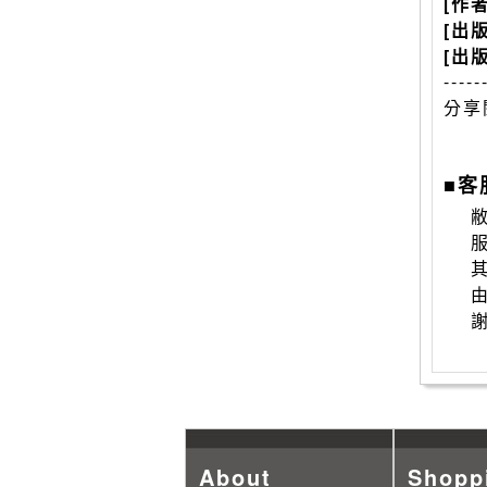
[作
[出
[出
-----
分享
■客
敝
About
Shopp