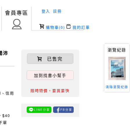
登入
註冊
會員專區
購物車(
0
)
我的訂單
瀏覽紀錄
楊沛
已售完
加到找書小幫手
清除瀏覽紀錄
限時特價，要買要快
TM、信用
LINE分享
FB分享
0
$40
下單