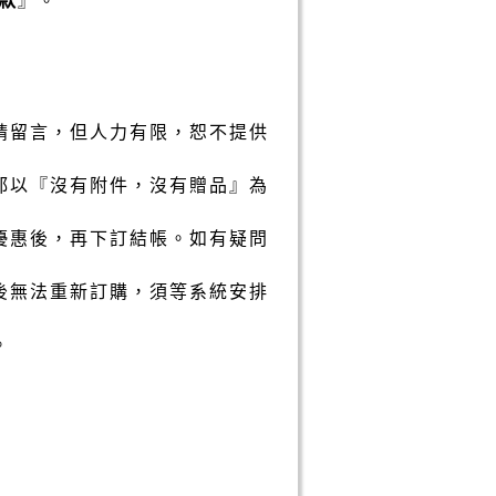
請留言，但人力有限，恕不提供
都以『沒有附件，沒有贈品』為
優惠後，再下訂結帳。如有疑問
後無法重新訂購，須等系統安排
。