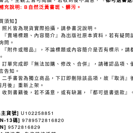
補充說明: B自然泛黃書斑、髒污。
買須知】
）照片皆為現貨實際拍攝，請參書況說明。
）『賣場標題、內容簡介』為出版社原本資料，若有疑問
詢問。
）『附件或贈品』，不論標題或內容簡介是否有標示，請
。
）訂單完成即『無法加購、修改、合併』，請確認品項、
言告知。
）二手書皆為獨立商品，下訂即刪除該品項，故『取消』
個月後』重新上架。
）收到書籍後，若不滿意，或有缺漏，『都可退書退款』
品主貨號]
U102258851
BN-13碼]
9789572816820
BN]
9572816829