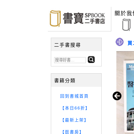
關於我
買
二手書搜尋
書籍分類
回到書城首頁
【本日66折】
【最新上架】
【逛書房】