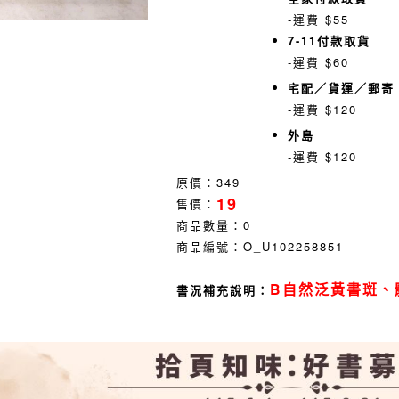
-運費 $55
7-11付款取貨
-運費 $60
宅配／貨運／郵寄
-運費 $120
外島
-運費 $120
原價：
349
19
售價：
商品數量：
0
商品編號：
O_U102258851
B自然泛黃書斑、
書況補充說明：