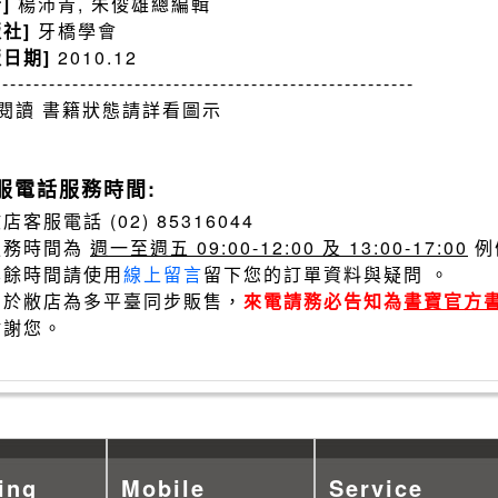
者]
楊沛青, 朱俊雄總編輯
版社]
牙橋學會
版日期]
2010.12
------------------------------------------------------
閱讀 書籍狀態請詳看圖示
服電話服務時間:
店客服電話 (02) 85316044
服務時間為
週一至週五 09:00-12:00 及 13:00-17:00
例
其餘時間請使用
線上留言
留下您的訂單資料與疑問 。
由於敝店為多平臺同步販售，
來電請務必告知為
書寶官方
謝謝您。
ing
Mobile
Service