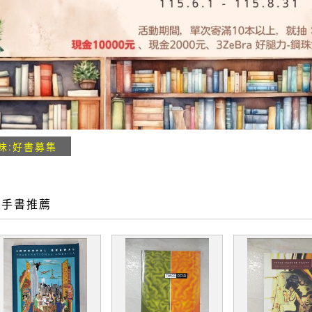
味:好書募集
二手書推薦