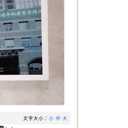
文字大小：
小
中
大
款
』。