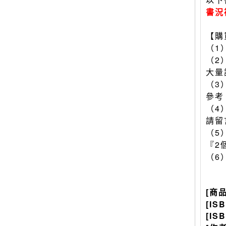
書況
【購
（1
（2
大量
（3
參考
（4
請留
（5
『2
（6
[商
[IS
[IS