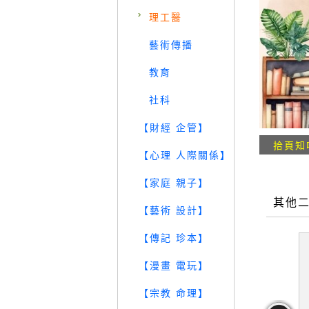
理工醫
藝術傳播
教育
社科
【財經 企管】
拾頁知
【心理 人際關係】
【家庭 親子】
其他
【藝術 設計】
【傳記 珍本】
【漫畫 電玩】
【宗教 命理】