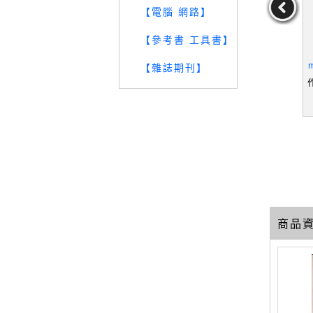
【電腦 網路】
【參考書 工具書】
al Storm:
【QCC】Mind Maps for B
【SWH】遺棄之島：得獎
a New Pand
usiness: Revolutionise Yo
記者挺進戰地、災區、棄
m
【雜誌期刊】
fe, Nathan
ur Business Thinking
城等破敗之地，探索大自
,Nathan
作者：Buzan,Tony/Gri
作者：凱兒．弗林,林佩
作
然的驚人復原力_凱兒．弗
ffiths,Chris(CON)
蓉
59
129
19
林, 林佩蓉
元
售價：
1019
元
售價：
299
元
商品