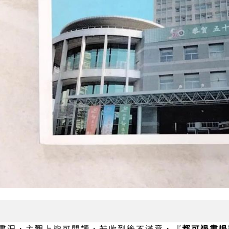
書況，主觀上皆可閱讀，若收到後不滿意，『
都可退書退