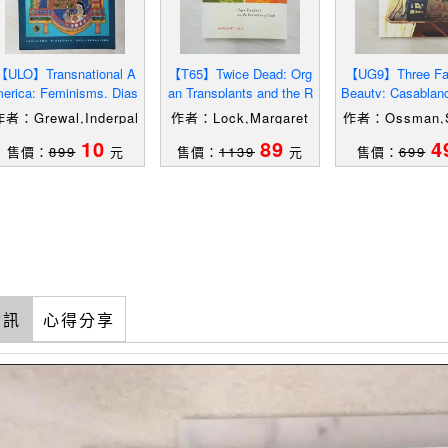
【ULO】Transnational A
【T65】Twice Dead: Org
【UG9】Three Fa
erica: Feminisms, Dias
an Transplants and the R
Beauty: Casablanc
poras, Neoliberalisms_G
einvention of Death_Lo
s, Cairo_Ossman
者：Grewal,Inderpal
作者：Lock,Margaret
作者：Ossman,
M.
10
89
4
售價：
899
元
售價：
1139
元
售價：
699
資訊
心得分享