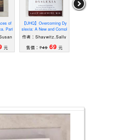
ces of
【UHQ】Overcoming Dy
【R53】When Illness Stri
【R55
a, Pari
slexia: A New and Compl
kes the Leader: The Dile
u, Jr
, Susan
ete Science-Based Progr
mma of the Captive K
e 
Susan
作者：Shaywitz,Sally
作者：Post,JerroldM./
作者
am
E.
Robins,RobertS.
9
69
79
元
售價：
749
元
售價：
819
元
售