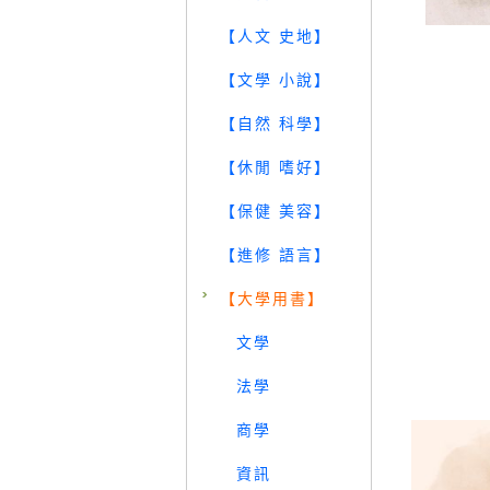
【人文 史地】
【文學 小說】
【自然 科學】
【休閒 嗜好】
【保健 美容】
【進修 語言】
【大學用書】
文學
法學
商學
資訊