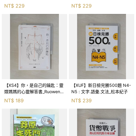
森．海德, 李靜瑤
NT$
229
NT$
229
【XS4】你，是自己的鑰匙：靈
【XUF】新日檢完勝500題 N4-
媒媽媽的心靈解答書_Ruowen
N5 : 文字.語彙.文法_松本紀子
Huang
NT$
189
NT$
239