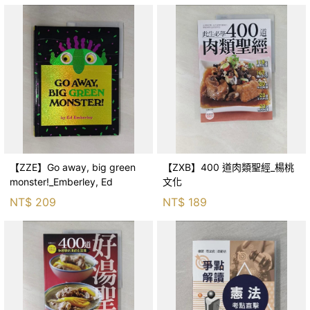
【ZZE】Go away, big green
【ZXB】400 道肉類聖經_楊桃
monster!_Emberley, Ed
文化
NT$
209
NT$
189