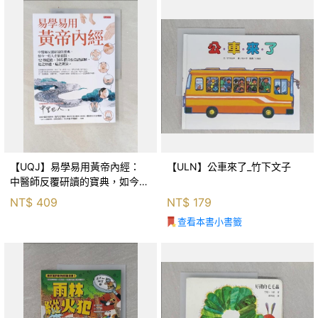
【UQJ】易學易用黃帝內經：
【ULN】公車來了_竹下文子
中醫師反覆研讀的寶典，如今一
般人也能實踐。12條經絡、365
NT$
409
NT$
179
個穴位白話詳解，經之所過，病
查看本書小書籤
之所治。_中里巴人