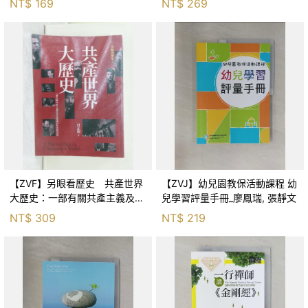
NT$
169
NT$
269
【ZVF】另眼看歷史 共產世界
【ZVJ】幼兒園教保活動課程 幼
大歷史：一部有關共產主義及共
兒學習評量手冊_廖鳳瑞, 張靜文
產黨兩百年的興衰史_呂正理
NT$
309
NT$
219