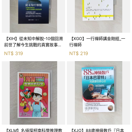
【XIH】從未知中解脫-10個回溯
【XGO】一行禪師講金剛經_一
前世了解今生挑戰的真實故事_
行禪師
羅伯特．舒
NT$
319
NT$
219
【XLM】名偵探柯南科學推理教
【XJO】88歲神級散戶『日本