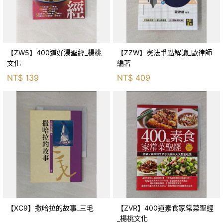
【ZW5】400道好湯聖經_楊桃
【ZZW】憲法爭點解讀_歐律師
文化
編著
NT$
139
NT$
409
【XC9】撒哈拉的故事_三毛
【ZVR】400道素食家常菜聖經
_楊桃文化