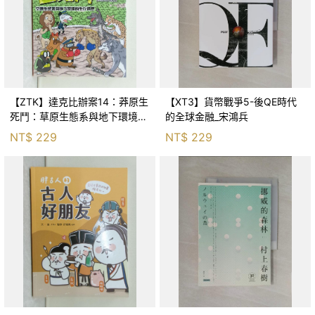
【ZTK】達克比辦案14：莽原生
【XT3】貨幣戰爭5-後QE時代
死鬥：草原生態系與地下環境的
的全球金融_宋鴻兵
生存適應_柯智元
NT$
229
NT$
229