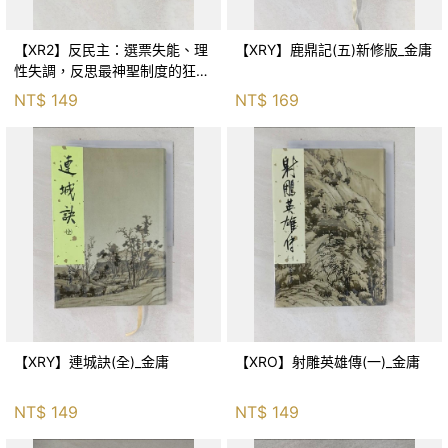
【XR2】反民主：選票失能、理
【XRY】鹿鼎記(五)新修版_金庸
性失調，反思最神聖制度的狂亂
與神話！_傑森‧布倫南, 劉維人
NT$
149
NT$
169
【XRY】連城訣(全)_金庸
【XRO】射雕英雄傳(一)_金庸
NT$
149
NT$
149