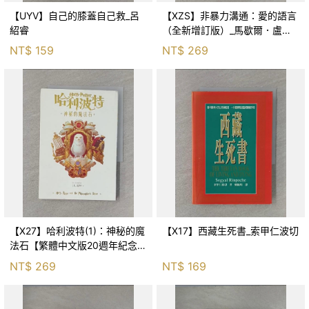
【UYV】自己的膝蓋自己救_呂
【XZS】非暴力溝通：愛的語言
紹睿
（全新增訂版）_馬歇爾．盧森
堡, 蕭寶森
NT$
159
NT$
269
【X27】哈利波特(1)：神秘的魔
【X17】西藏生死書_索甲仁波切
法石【繁體中文版20週年紀念】
_J.K.羅琳, 彭倩文
NT$
269
NT$
169