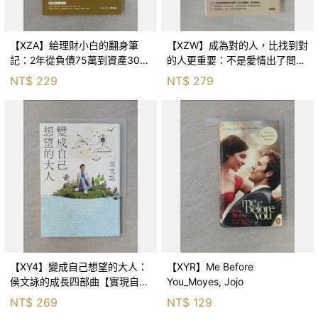
【XZA】給理財小白的翻身筆
【XZW】成為對的人，比找到對
記：2年從負債75萬到資產300
的人更重要：不是愛情出了問
萬，ETF讓我走在財務自由路上_
題，而是認知需要升級！_Mr. P
NT$
229
NT$
279
鐵蛋
【XY4】變成自己想望的大人：
【XYR】Me Before
侯文詠的成長四部曲【實現自
You_Moyes, Jojo
己】_侯文詠
NT$
269
NT$
129