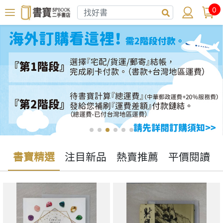
0
書寶精選
注目新品
熱賣推薦
平價閱讀