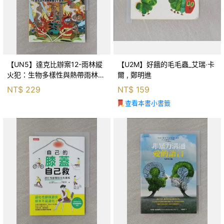
【UN5】達克比辦案12-雨林縱
【U2M】好餓的毛毛蟲_艾瑞‧卡
火犯：生物多樣性與熱帶雨林生
爾 , 鄭明進
態系_柯智元
NT$
229
NT$
159
查看本書小書籤