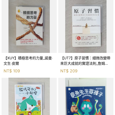
【XUY】積極思考的力量_諾曼‧
【UT7】原子習慣：細微改變帶
文生‧皮爾
來巨大成就的實證法則_詹姆斯‧
克利爾, 蔡世偉
NT$
109
NT$
209