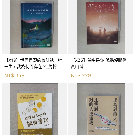
【X1S】世界盡頭的咖啡館：這
【XZ5】餘生是你 晚點沒關係_
一生，我為何而存在？_約翰‧史
黃山料
崔勒基, Elsa
NT$
359
NT$
229