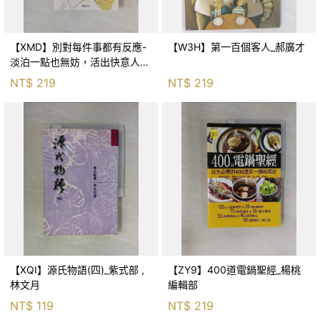
【XMD】別對每件事都有反應-
【W3H】第一百個客人_郝廣才
淡泊一點也無妨，活出快意人生
的99個禪練習！_枡野俊明, 黃
NT$
219
NT$
219
薇嬪
【XQI】源氏物語(四)_紫式部 ,
【ZY9】400道電鍋聖經_楊桃
林文月
編輯部
NT$
119
NT$
219