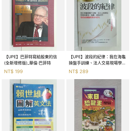
【UPE】巴菲特寫給股東的信
【UPE】波段的紀律：我在海龜
(全新增修版)_華倫‧巴菲特
操盤手訓練、法人交易現場學到
的進場、加碼、退場紀律，守住
NT$
199
NT$
289
紀律獲利至少50％_雷老闆