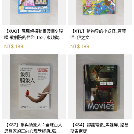
【XUQ】屁屁偵探動畫漫畫9 噗
【XTL】動物界的小妖怪_齊藤
噗 歌劇院的怪盜_Troll, 東映動畫
洋, 伊之文
株式會社, 張東君
NT$
189
NT$
189
【XS7】象與騎象人：全球百大
【XS4】認識電影_焦雄屏, 路易
思想家的正向心理學經典_強納
斯吉奈堤