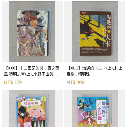
【XX6】十二國記(06)：風之萬
【XLU】海邊的卡夫卡(上)_村上
里 黎明之空(上)_小野不由美, 王
春樹 , 賴明珠
蘊潔
NT$
179
NT$
109