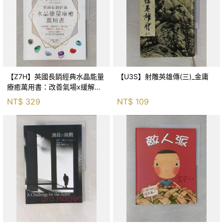
【Z7H】英國長銷經典水晶能量
【U3S】射雕英雄傳(三)_金庸
療癒萬用書：改善氣場x緩解疼
痛x穩定身心x增加財富x促進人
NT$
329
NT$
109
緣，250種水晶礦石給你最完整
的生活對策_菲利