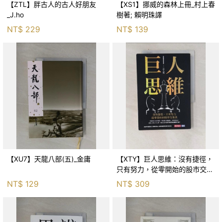
【ZTL】胖古人的古人好朋友
【XS1】挪威的森林上冊_村上春
_J.ho
樹著; 賴明珠譯
NT$
229
NT$
139
【XU7】天龍八部(五)_金庸
【XTY】巨人思維：沒有捷徑，
只有努力，從零開始的股市交易
員_巨人傑
NT$
129
NT$
309