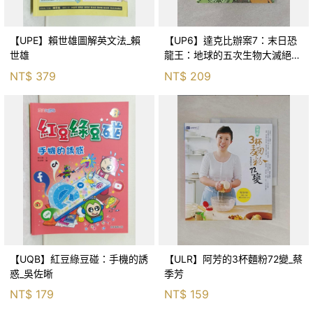
【UPE】賴世雄圖解英文法_賴
【UP6】達克比辦案7：末日恐
世雄
龍王：地球的五次生物大滅絕_
胡妙芬
NT$
379
NT$
209
【UQB】紅豆綠豆碰：手機的誘
【ULR】阿芳的3杯麵粉72變_蔡
惑_吳佐晰
季芳
NT$
179
NT$
159