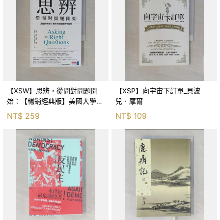
【XSW】思辨，從問對問題開
【XSP】向宇宙下訂單_貝波
始：【暢銷經典版】美國大學邏
兒．摩爾
輯思考聖經_尼爾．布朗, 史都
NT$
259
NT$
109
華．基里, 羅耀宗, 蔡宏明, 黃賓
星