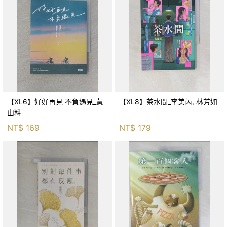
【XL6】好好再見 不負遇見_黃
【XL8】茶水間_李美芮, 林芳如
山料
NT$
169
NT$
179