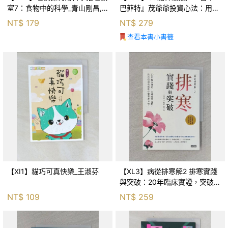
室7：食物中的科學_青山剛昌,
巴菲特』茂爺爺投資心法：用
Galileo工房, 黃薇嬪
「126法則」滾出18億円資產的
NT$
179
NT$
279
69年股海交易術_藤本茂, 賴惠
查看本書小書籤
鈴
【XI1】貓巧可真快樂_王淑芬
【XL3】病從排寒解2 排寒實踐
與突破：20年臨床實證，突破排
寒盲點，防治疫毒流感的中醫養
NT$
109
NT$
259
命方略！_李璧如