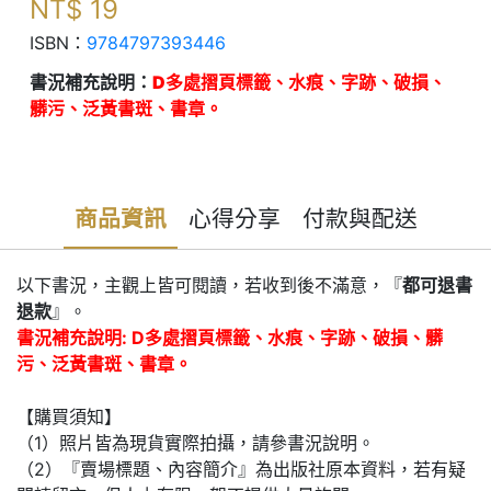
NT$
19
ISBN：
9784797393446
書況補充說明：
D多處摺頁標籤、水痕、字跡、破損、
髒污、泛黃書斑、書章。
商品資訊
心得分享
付款與配送
以下書況，主觀上皆可閱讀，若收到後不滿意，『
都可退書
退款
』。
書況補充說明: D多處摺頁標籤、水痕、字跡、破損、髒
污、泛黃書斑、書章。
【購買須知】
（1）照片皆為現貨實際拍攝，請參書況說明。
（2）『賣場標題、內容簡介』為出版社原本資料，若有疑