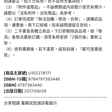
問請留言，但人力有限，恕不提供大量詢問。
（3）『附件或贈品』，不論標題或內容簡介是否有標示，
請都以『沒有附件，沒有贈品』為參考。
（4）訂單完成即『無法加購、修改、合併』，請確認品
項、優惠後，再下訂結帳。如有疑問請留言告知。
（5）二手書皆為獨立商品，下訂即刪除該品項，故『取
消』後無法重新訂購，須等系統安排『2個月後』重新上
架。
（6）收到書籍後，若不滿意，或有缺漏，『都可退書退
款』。
[商品主貨號]
U102278171
[ISBN-13碼]
9784797393446
[ISBN]
4797393440
[出版日期]
2017/09/09
-----------------------------------------------------------
分享閱讀 書籍狀態請詳看圖示