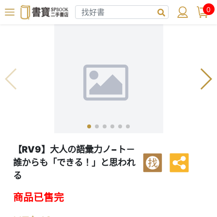
0
【RV9】大人の語彙力ノ−ト－
誰からも「できる！」と思われ
找
る
商品已售完