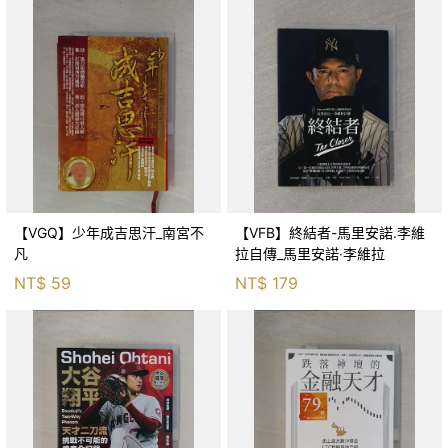
【VGQ】少年成吉思汗_南宮不
【VFB】終結者-馬里安諾.李維
凡
拉自傳_馬里安諾‧李維拉
NT$
59
NT$
179