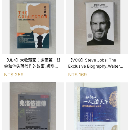
【UL4】大收藏家：謝爾蓋．舒
【VCQ】Steve Jobs: The
金和他失落傑作的故事_娜塔莉
Exclusive Biography_Walter
亞．賽米諾娃, 安得烈．德洛格,
Isaacson, Walter Isaa
NT$
259
NT$
169
官妍廷