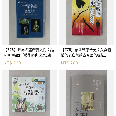
【Z78】世界名畫鑑賞入門：品
【Z75】蒙金戰爭全史：女真霸
味101幅西洋藝術經典之美_陳馨
權的衰亡與蒙古帝國的崛起_李
儀
湖光
NT$
239
NT$
289