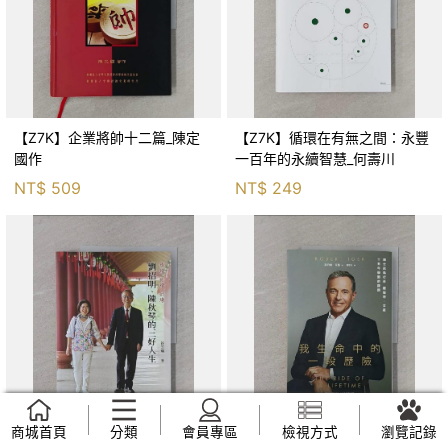
【Z7K】企業將帥十二篇_陳定
【Z7K】循環在有無之間：永豐
國作
一百年的永續智慧_何壽川
NT$
509
NT$
249
商城首頁
分類
會員專區
檢視方式
瀏覽記錄