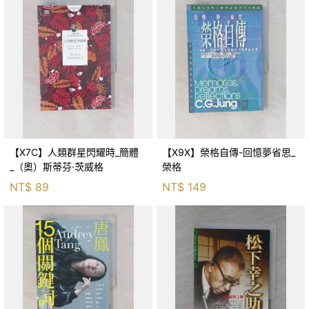
【X7C】人類群星閃耀時_簡體
【X9X】榮格自傳-回憶夢省思_
_（奧）斯蒂芬·茨威格
榮格
NT$
89
NT$
149