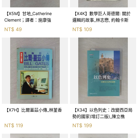
【X5M】甘地_Catherine
【X4K】數學巨人哥德爾: 關於
Clement；譯者：施康強
邏輯的故事_林志懋, 約翰卡斯
NT$
49
NT$
109
【X7H】比爾蓋茲小傳_林菫香
【X34】以色列史：改變西亞局
勢的國家(增訂二版)_陳立樵
NT$
119
NT$
199