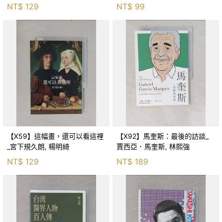
_簡體_朱生豪
NT$
129
NT$
99
【X59】這幅畫，還可以看這裡
【X92】馬奎斯：最後的訪談_
_宮下規久朗, 楊明綺
賈西亞．馬奎斯, 林熙強
NT$
129
NT$
189