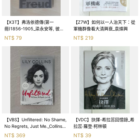
【X3T】弗洛依德傳(第一
【Z7W】如何以一人治天下：從
冊)1856-1905_梁永安等, 彼
軍機群像看大清興衰_袁燦興
得．蓋伊
NT$
79
NT$
219
【VBS】Unfiltered: No Shame,
【VDC】抉擇-希拉蕊回憶錄_希
No Regrets, Just Me._Collins,
拉蕊‧羅登‧柯林頓
Lily
NT$
369
NT$
39