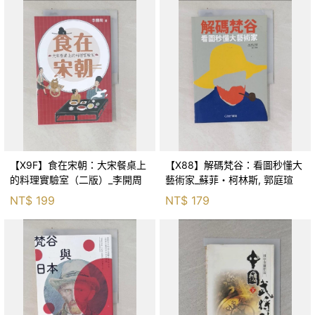
【X9F】食在宋朝：大宋餐桌上
【X88】解碼梵谷：看圖秒懂大
的料理實驗室（二版）_李開周
藝術家_蘇菲・柯林斯, 郭庭瑄
NT$
199
NT$
179