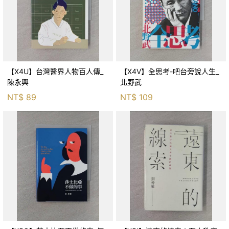
【X4U】台灣醫界人物百人傳_
【X4V】全思考-吧台旁說人生_
陳永興
北野武
NT$
89
NT$
109