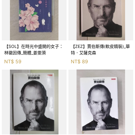
【SOL】在時光中盛開的女子：
【ZEZ】賈伯斯傳(軟皮精裝)_華
林徽因傳_簡體_姜雯漪
特．艾薩克森
NT$
59
NT$
89