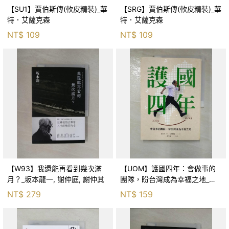
【SU1】賈伯斯傳(軟皮精裝)_華
【SRG】賈伯斯傳(軟皮精裝)_華
特．艾薩克森
特．艾薩克森
NT$
109
NT$
109
【W93】我還能再看到幾次滿
【UOM】護國四年：會做事的
月？_坂本龍一, 謝仲庭, 謝仲其
團隊，盼台灣成為幸福之地_蘇
貞昌 feat. 行政團隊, 謝其濬
NT$
279
NT$
159