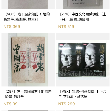
【VGC】噢！原來如此 有趣的
【Z76】中西文化關係通史（上
鳥類學_陳湘靜, 林大利
下冊）_簡體_張國剛
NT$
369
NT$
519
【Z8F】左手曾國藩右手胡雪岩
【VGX】雪球-巴菲特傳_上下合
_簡體_趙月華
售_艾莉絲．施洛德
NT$
99
NT$
299