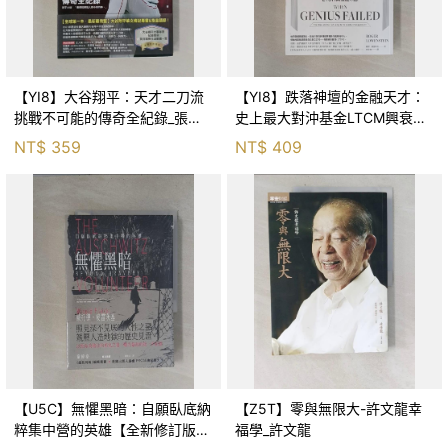
【YI8】大谷翔平：天才二刀流
【YI8】跌落神壇的金融天才：
挑戰不可能的傳奇全紀錄_張尤
史上最大對沖基金LTCM興衰啟
金
示錄_羅傑．羅溫斯坦, 林東翰
NT$
359
NT$
409
【U5C】無懼黑暗：自願臥底納
【Z5T】零與無限大-許文龍幸
粹集中營的英雄【全新修訂版】
福學_許文龍