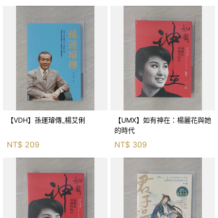
【VDH】孫運璿傳_楊艾俐
【UMX】如有神在：楊麗花與她
的時代
NT$
209
NT$
309