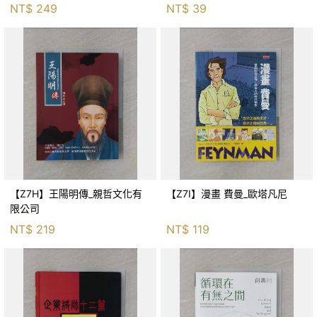
_威托德．皮雷茨基, 黃煜文
NT$
249
NT$
39
【Z7H】王陽明傳_親哲文化有
【Z7I】漫畫 費曼_歐塔凡尼
限公司
NT$
219
NT$
119