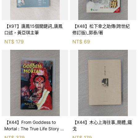
【X9T】唐鳳15個關鍵詞_唐鳳
【X48】松下幸之助傳(跨世紀
口述，黃亞琪主筆
修訂版)_郭泰/著
NT$
179
NT$
69
【X44】From Goddess to
【X44】木心上海往事_簡體_鐵
Mortal : The True Life Story of
戈
Kumari_Shakya, R
NT$
379
NT$
179