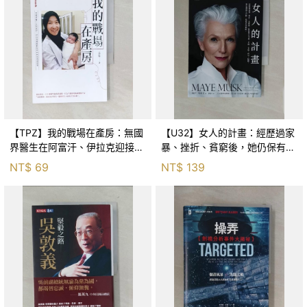
【TPZ】我的戰場在產房：無國
【U32】女人的計畫：經歷過家
界醫生在阿富汗、伊拉克迎接新
暴、挫折、貧窮後，她仍保有美
生命的熱血救援記事_王伊蕾
麗、冒險、家庭、成功、健康。
NT$
69
NT$
139
她是鋼鐵人伊隆．馬斯克的媽媽
_梅伊・馬斯克, 劉復