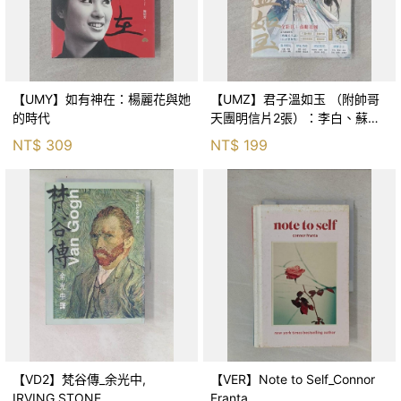
【UMY】如有神在：楊麗花與她
【UMZ】君子溫如玉 （附帥哥
的時代
天團明信片2張）：李白、蘇
軾、韓信……書寫歷史上文人武
NT$
309
NT$
199
將的曲折人生，走入美男們的內
心世界，陪他們吟詩作對執劍
【VD2】梵谷傳_余光中,
【VER】Note to Self_Connor
IRVING STONE
Franta