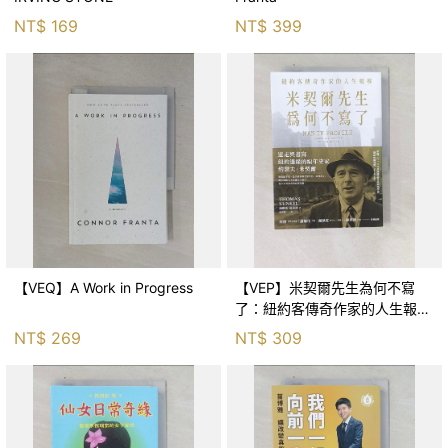
NT$
169
NT$
399
【VEQ】A Work in Progress
【VEP】米契爾先生為何不寫
了：紐約客傳奇作家的人生報導
_湯瑪斯．康克爾, Thomas
NT$
269
NT$
309
Kunkel, 譯者：莊安祺