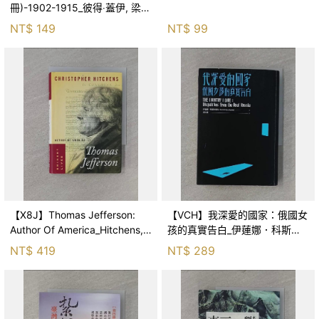
冊)-1902-1915_彼得‧蓋伊, 梁
永，李宜澤等
NT$
149
NT$
99
【X8J】Thomas Jefferson:
【VCH】我深愛的國家：俄國女
Author Of America_Hitchens,
孩的真實告白_伊蓮娜．科斯秋
Christopher
琴科, 胡宗香
NT$
419
NT$
289