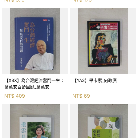
【X8X】為台灣經濟奮鬥一生：
【YA3】畢卡索_何政廣
葉萬安百齡回顧_葉萬安
NT$
409
NT$
69