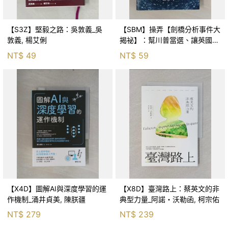
【S3Z】堅毅之路：吳敦義_吳
【SBM】操弄【劍橋分析事件大
敦義, 楊艾俐
揭祕】：幫川普當選、讓英國脫
歐，看大數據、Facebook 如何
NT$
49
NT$
59
洩露你的個資來操弄你的選擇？
_布特妮．凱瑟,
【X4D】圖解AI與深度學習的運
【X8D】臺灣路上：蔡英文的非
作機制_涌井貞美, 陳朕疆
典型力量_阿諾・沃勒函, 柯宗佑
NT$
279
NT$
239