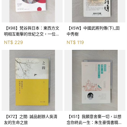
【X98】梵谷與日本：東西方文
【X5W】中國武將列傳(下)_田
明相互衝擊的世紀之交，一位偉
中秀樹
大藝術家的日本足跡_原田舞葉,
NT$
229
NT$
119
劉子倩
【X7Z】之間: 誠品創辦人吳清
【X51】我願意舍棄一切，以想
友的生命之旅
念你終此一生：朱生豪情書精選