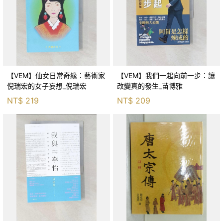
【VEM】仙女日常奇緣：藝術家
【VEM】我們一起向前一步：讓
倪瑞宏的女子妄想_倪瑞宏
改變真的發生_苗博雅
NT$
219
NT$
209