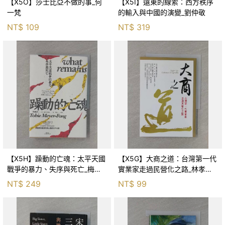
【X5O】莎士比亞不做的事_何
【X5I】遠東的線索：西方秩序
一梵
的輸入與中國的演變_劉仲敬
NT$
109
NT$
319
【X5H】躁動的亡魂：太平天國
【X5G】大商之道：台灣第一代
戰爭的暴力、失序與死亡_梅爾
實業家走過民營化之路_林孝信,
清, 蕭琪, 蔡松穎
蔡玉真
NT$
249
NT$
99