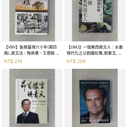
【VBV】紮根臺灣六十年(第四
【UMJ】一個東西南北人：水墨
冊)_張玉法、陶英惠、王德毅 編
現代化之父劉國松傳_劉素玉, 張
著
孟起
NT$
219
NT$
209