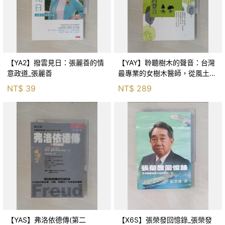
【YA2】撥雲見日：張麗善的情
【YAY】聆聽樹木的聲音：台灣
意政道_張麗善
最專業的女樹木醫師，從風土歷
史、景觀安排…_詹鳳春
NT$
39
NT$
289
【YAS】弗洛依德傳(第二
【X6S】張榮發回憶錄_張榮發