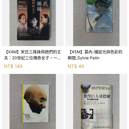
【X4M】宋氏三姊妹與她們的丈
【X5M】莫內-捕捉光與色彩的
夫：20世紀三位傳奇女子，一部
瞬間_Sylvie Patin
動盪百年的中國現代史_張戎, 張
NT$
149
NT$
49
戎