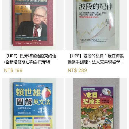
【UPE】巴菲特寫給股東的信
【UPE】波段的紀律：我在海龜
(全新增修版)_華倫‧巴菲特
操盤手訓練、法人交易現場學到
的進場、加碼、退場紀律，守住
NT$
199
NT$
289
紀律獲利至少50％_雷老闆