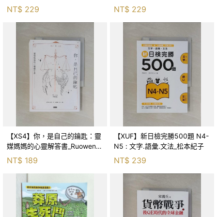
森．海德, 李靜瑤
NT$
229
NT$
229
【XS4】你，是自己的鑰匙：靈
【XUF】新日檢完勝500題 N4-
媒媽媽的心靈解答書_Ruowen
N5 : 文字.語彙.文法_松本紀子
Huang
NT$
189
NT$
239