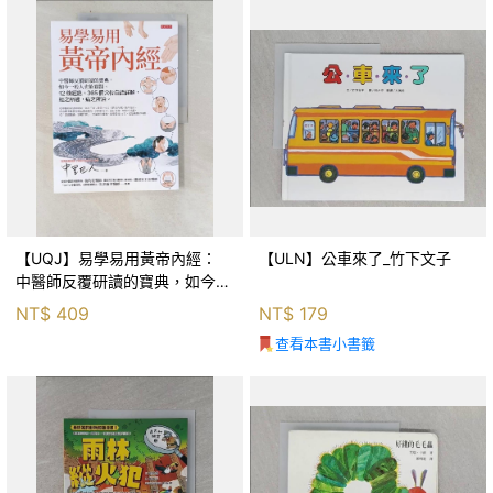
【UQJ】易學易用黃帝內經：
【ULN】公車來了_竹下文子
中醫師反覆研讀的寶典，如今一
般人也能實踐。12條經絡、365
NT$
409
NT$
179
個穴位白話詳解，經之所過，病
查看本書小書籤
之所治。_中里巴人