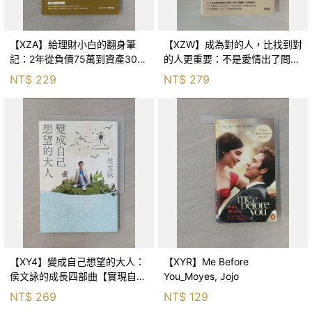
【XZA】給理財小白的翻身筆
【XZW】成為對的人，比找到對
記：2年從負債75萬到資產300
的人更重要：不是愛情出了問
萬，ETF讓我走在財務自由路上_
題，而是認知需要升級！_Mr. P
NT$
229
NT$
279
鐵蛋
【XY4】變成自己想望的大人：
【XYR】Me Before
侯文詠的成長四部曲【實現自
You_Moyes, Jojo
己】_侯文詠
NT$
269
NT$
129