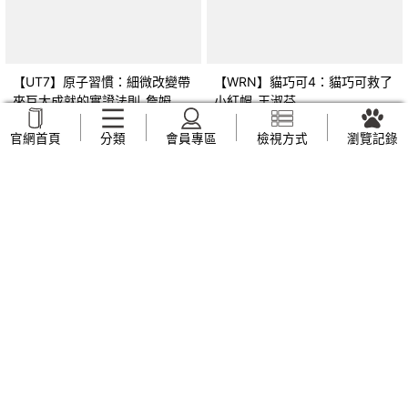
【UT7】原子習慣：細微改變帶
【WRN】貓巧可4：貓巧可救了
來巨大成就的實證法則_詹姆斯‧
小紅帽_王淑芬
克利爾, 蔡世偉
NT$
209
NT$
159
官網首頁
分類
會員專區
檢視方式
瀏覽記錄
【Z1N】品格教育繪本：轉念思
【Z44】早上六點半遇見五月
考 章魚先生買褲子
天：人生無限公司紀實_趙雅芬
(Octopants)_蘇西‧西尼爾, 黃筱