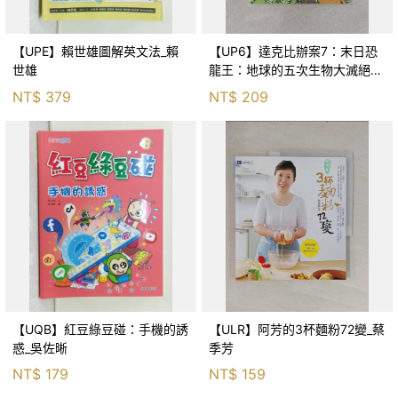
【UPE】賴世雄圖解英文法_賴
【UP6】達克比辦案7：末日恐
世雄
龍王：地球的五次生物大滅絕_
胡妙芬
NT$
379
NT$
209
【UQB】紅豆綠豆碰：手機的誘
【ULR】阿芳的3杯麵粉72變_蔡
惑_吳佐晰
季芳
NT$
179
NT$
159