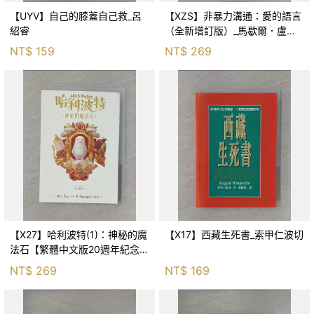
【UYV】自己的膝蓋自己救_呂
【XZS】非暴力溝通：愛的語言
紹睿
（全新增訂版）_馬歇爾．盧森
堡, 蕭寶森
NT$
159
NT$
269
【X27】哈利波特(1)：神秘的魔
【X17】西藏生死書_索甲仁波切
法石【繁體中文版20週年紀念】
_J.K.羅琳, 彭倩文
NT$
269
NT$
169