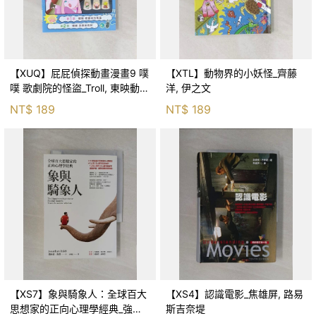
【XUQ】屁屁偵探動畫漫畫9 噗
【XTL】動物界的小妖怪_齊藤
噗 歌劇院的怪盜_Troll, 東映動畫
洋, 伊之文
株式會社, 張東君
NT$
189
NT$
189
【XS7】象與騎象人：全球百大
【XS4】認識電影_焦雄屏, 路易
思想家的正向心理學經典_強納
斯吉奈堤