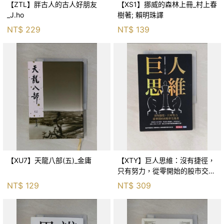
【ZTL】胖古人的古人好朋友
【XS1】挪威的森林上冊_村上春
_J.ho
樹著; 賴明珠譯
NT$
229
NT$
139
【XU7】天龍八部(五)_金庸
【XTY】巨人思維：沒有捷徑，
只有努力，從零開始的股市交易
員_巨人傑
NT$
129
NT$
309