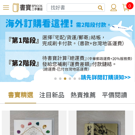
0
書寶精選
注目新品
熱賣推薦
平價閱讀