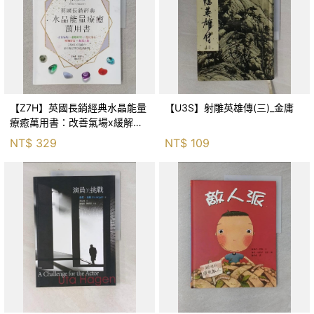
【Z7H】英國長銷經典水晶能量
【U3S】射雕英雄傳(三)_金庸
療癒萬用書：改善氣場x緩解疼
痛x穩定身心x增加財富x促進人
NT$
329
NT$
109
緣，250種水晶礦石給你最完整
的生活對策_菲利