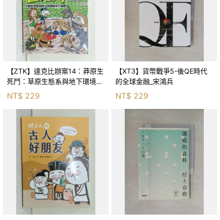
【ZTK】達克比辦案14：莽原生
【XT3】貨幣戰爭5-後QE時代
死鬥：草原生態系與地下環境的
的全球金融_宋鴻兵
生存適應_柯智元
NT$
229
NT$
229