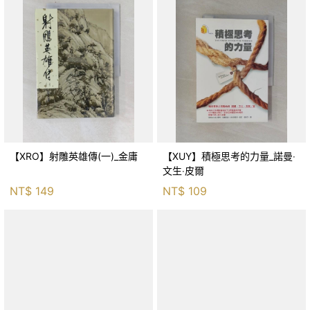
【XRO】射雕英雄傳(一)_金庸
【XUY】積極思考的力量_諾曼‧
文生‧皮爾
NT$
149
NT$
109