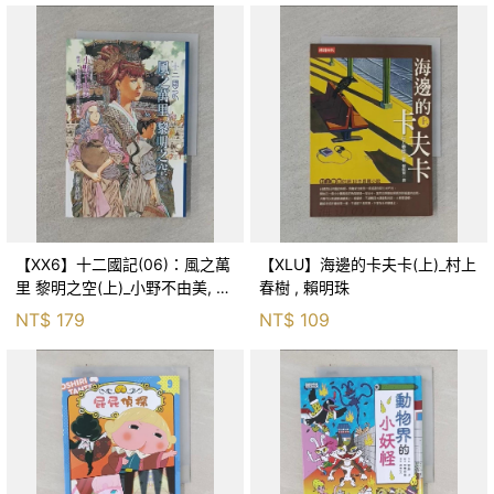
【XX6】十二國記(06)：風之萬
【XLU】海邊的卡夫卡(上)_村上
里 黎明之空(上)_小野不由美, 王
春樹 , 賴明珠
蘊潔
NT$
179
NT$
109