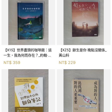
【X1S】世界盡頭的咖啡館：這
【XZ5】餘生是你 晚點沒關係_
一生，我為何而存在？_約翰‧史
黃山料
崔勒基, Elsa
NT$
359
NT$
229