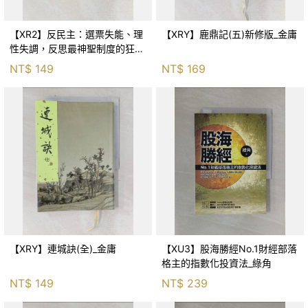
【XR2】反民主：選票失能、理
【XRY】鹿鼎記(五)新修版_金庸
性失調，反思最神聖制度的狂亂
與神話！_傑森‧布倫南, 劉維人
NT$
149
NT$
169
【XRY】連城訣(全)_金庸
【XU3】股海勝經No.1財經部落
格主的指數化投資法_綠角
NT$
149
NT$
239