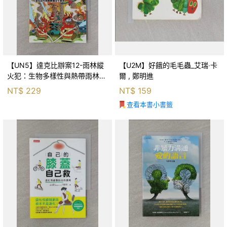
【UN5】達克比辦案12-雨林縱
【U2M】好餓的毛毛蟲_艾瑞‧卡
火犯：生物多樣性與熱帶雨林生
爾 , 鄭明進
態系_柯智元
NT$
229
NT$
159
查看本書小書籤