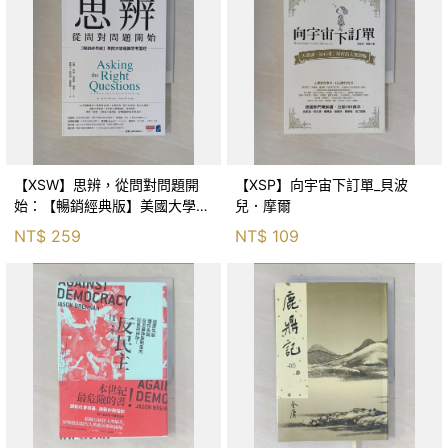
【XSW】思辨，從問對問題開
【XSP】向宇宙下訂單_貝波
始：【暢銷經典版】美國大學邏
兒．摩爾
輯思考聖經_尼爾．布朗, 史都
NT$
259
NT$
109
華．基里, 羅耀宗, 蔡宏明, 黃賓
星