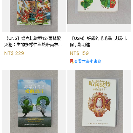
【UN5】達克比辦案12-雨林縱
【U2M】好餓的毛毛蟲_艾瑞‧卡
火犯：生物多樣性與熱帶雨林生
爾 , 鄭明進
態系_柯智元
NT$
229
NT$
159
查看本書小書籤