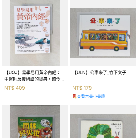
【UQJ】易學易用黃帝內經：
【ULN】公車來了_竹下文子
中醫師反覆研讀的寶典，如今一
般人也能實踐。12條經絡、365
NT$
409
NT$
179
個穴位白話詳解，經之所過，病
查看本書小書籤
之所治。_中里巴人