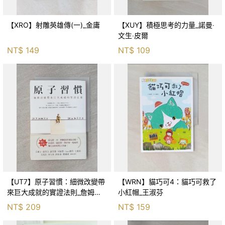
【XRO】射雕英雄傳(一)_金庸
【XUY】積極思考的力量_諾曼‧
文生‧皮爾
NT$
149
NT$
109
【UT7】原子習慣：細微改變帶
【WRN】貓巧可4：貓巧可救了
來巨大成就的實證法則_詹姆斯‧
小紅帽_王淑芬
克利爾, 蔡世偉
NT$
209
NT$
159