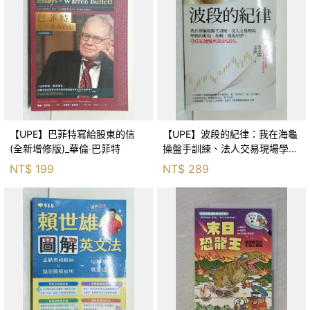
【UPE】巴菲特寫給股東的信
【UPE】波段的紀律：我在海龜
(全新增修版)_華倫‧巴菲特
操盤手訓練、法人交易現場學到
的進場、加碼、退場紀律，守住
NT$
199
NT$
289
紀律獲利至少50％_雷老闆