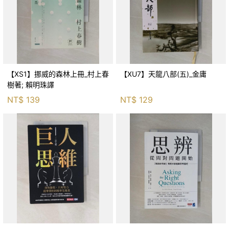
【XS1】挪威的森林上冊_村上春
【XU7】天龍八部(五)_金庸
樹著; 賴明珠譯
NT$
139
NT$
129