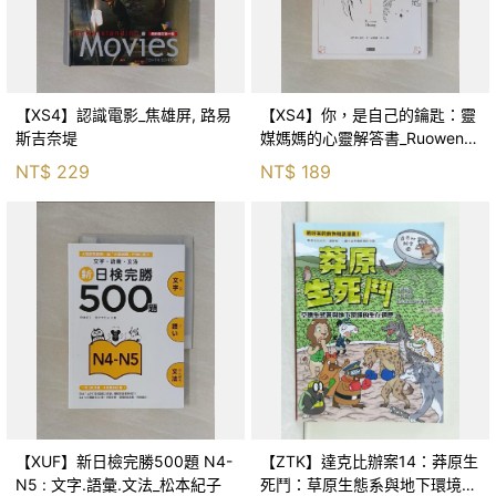
【XS4】認識電影_焦雄屏, 路易
【XS4】你，是自己的鑰匙：靈
斯吉奈堤
媒媽媽的心靈解答書_Ruowen
Huang
NT$
229
NT$
189
【XUF】新日檢完勝500題 N4-
【ZTK】達克比辦案14：莽原生
N5 : 文字.語彙.文法_松本紀子
死鬥：草原生態系與地下環境的