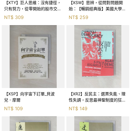
【XTY】巨人思維：沒有捷徑，
【XSW】思辨，從問對問題開
只有努力，從零開始的股市交易
始：【暢銷經典版】美國大學邏
員_巨人傑
輯思考聖經_尼爾．布朗, 史都
NT$
309
NT$
259
華．基里, 羅耀宗, 蔡宏明, 黃賓
星
【XSP】向宇宙下訂單_貝波
【XR2】反民主：選票失能、理
兒．摩爾
性失調，反思最神聖制度的狂亂
與神話！_傑森‧布倫南, 劉維人
NT$
109
NT$
149