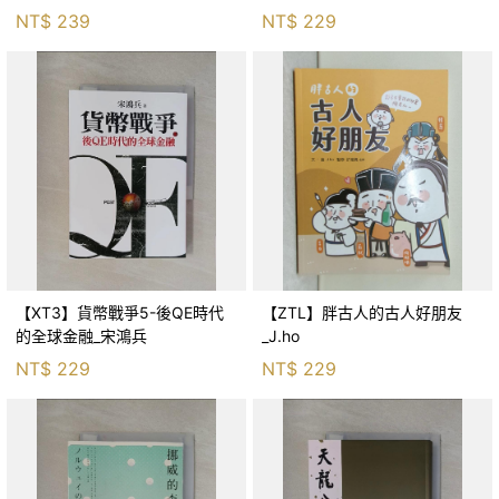
生存適應_柯智元
NT$
239
NT$
229
【XT3】貨幣戰爭5-後QE時代
【ZTL】胖古人的古人好朋友
的全球金融_宋鴻兵
_J.ho
NT$
229
NT$
229