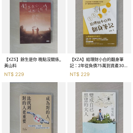
【XZ5】餘生是你 晚點沒關係_
【XZA】給理財小白的翻身筆
黃山料
記：2年從負債75萬到資產300
萬，ETF讓我走在財務自由路上_
NT$
229
NT$
229
鐵蛋