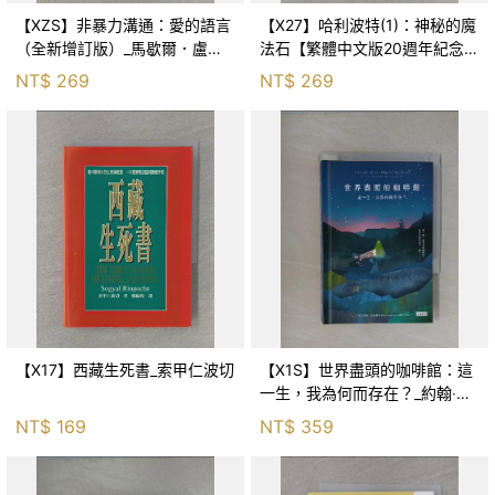
【XZS】非暴力溝通：愛的語言
【X27】哈利波特(1)：神秘的魔
（全新增訂版）_馬歇爾．盧森
法石【繁體中文版20週年紀念】
堡, 蕭寶森
_J.K.羅琳, 彭倩文
NT$
269
NT$
269
【X17】西藏生死書_索甲仁波切
【X1S】世界盡頭的咖啡館：這
一生，我為何而存在？_約翰‧史
崔勒基, Elsa
NT$
169
NT$
359