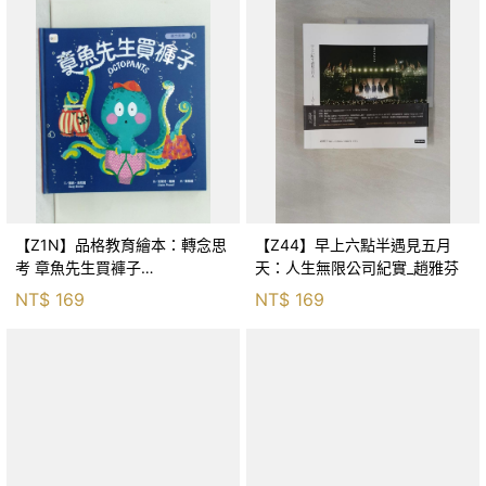
【Z1N】品格教育繪本：轉念思
【Z44】早上六點半遇見五月
考 章魚先生買褲子
天：人生無限公司紀實_趙雅芬
(Octopants)_蘇西‧西尼爾, 黃筱
NT$
169
NT$
169
茵