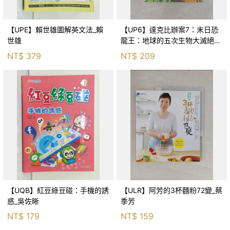
【UPE】賴世雄圖解英文法_賴
【UP6】達克比辦案7：末日恐
世雄
龍王：地球的五次生物大滅絕_
胡妙芬
NT$
379
NT$
209
【UQB】紅豆綠豆碰：手機的誘
【ULR】阿芳的3杯麵粉72變_蔡
惑_吳佐晰
季芳
NT$
179
NT$
159