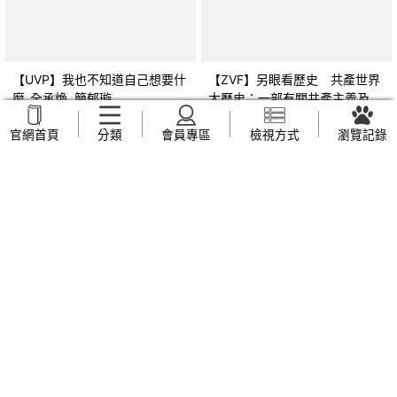
【UVP】我也不知道自己想要什
【ZVF】另眼看歷史 共產世界
麼_全承煥, 簡郁璇
大歷史：一部有關共產主義及共
產黨兩百年的興衰史_呂正理
NT$
269
NT$
309
官網首頁
分類
會員專區
檢視方式
瀏覽記錄
【ZVJ】幼兒園教保活動課程 幼
【XIH】從未知中解脫-10個回溯
兒學習評量手冊_廖鳳瑞, 張靜文
前世了解今生挑戰的真實故事_
羅伯特．舒