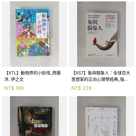
【XTL】動物界的小妖怪_齊藤
【XS7】象與騎象人：全球百大
洋, 伊之文
思想家的正向心理學經典_強納
森．海德, 李靜瑤
NT$
189
NT$
229