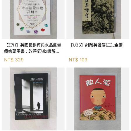
【Z7H】英國長銷經典水晶能量
【U3S】射雕英雄傳(三)_金庸
療癒萬用書：改善氣場x緩解疼
痛x穩定身心x增加財富x促進人
NT$
329
NT$
109
緣，250種水晶礦石給你最完整
的生活對策_菲利