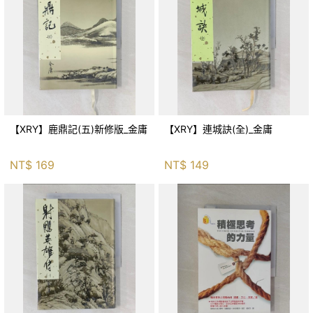
【XRY】鹿鼎記(五)新修版_金庸
【XRY】連城訣(全)_金庸
NT$
169
NT$
149