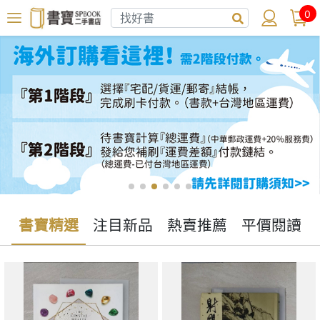
0
書寶精選
注目新品
熱賣推薦
平價閱讀