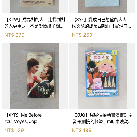
【XZW】成為對的人，比找到對
【XY4】變成自己想望的大人：
的人更重要：不是愛情出了問
侯文詠的成長四部曲【實現自
題，而是認知需要升級！_Mr. P
己】_侯文詠
NT$
279
NT$
269
【XYR】Me Before
【XUQ】屁屁偵探動畫漫畫9 噗
You_Moyes, Jojo
噗 歌劇院的怪盜_Troll, 東映動畫
株式會社, 張東君
NT$
129
NT$
189