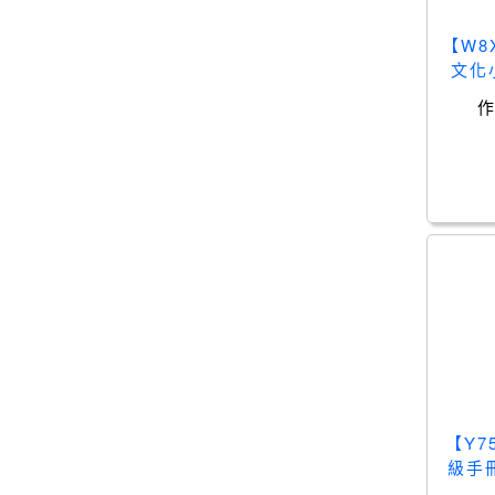
【W8
文化小
【Y
級手