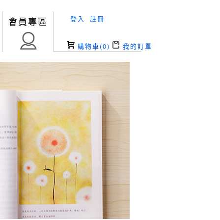
登入
註冊
會員專區
購物車(
0
)
我的訂單