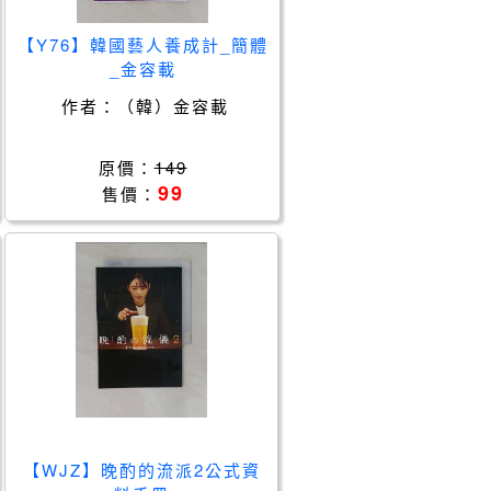
【Y76】韓國藝人養成計_簡體
_金容載
作者：
（韓）金容載
原價：
149
99
售價：
【WJZ】晚酌的流派2公式資