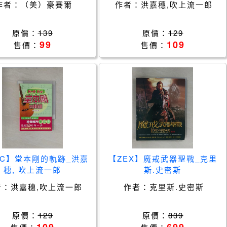
作者：
（美）豪賽爾
作者：
洪嘉穗,吹上流一郎
原價：
139
原價：
129
99
109
售價：
售價：
PC】堂本剛的軌跡_洪嘉
【ZEX】魔戒武器聖戰_克里
穗, 吹上流一郎
斯.史密斯
者：
洪嘉穗,吹上流一郎
作者：
克里斯.史密斯
原價：
129
原價：
839