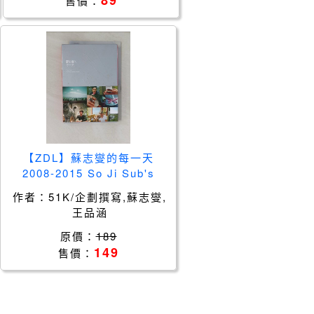
89
售價：
【ZDL】蘇志燮的每一天
2008-2015 So Ji Sub's
History Book(紅色溫度 收藏
作者：
51K/企劃撰寫,蘇志燮,
版)_51K/企劃撰寫, 蘇
王品涵
原價：
189
149
售價：