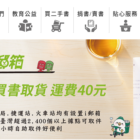
們
教育公益
買二手書
捐書/賣書
貼心服務