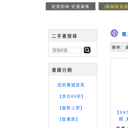
拾頁知味:好書募集
i郵箱取貨
買
二手書搜尋
排序:
書籍分類
回到書城首頁
【本日66折】
【最新上架】
【X4
錄_
【逛書房】