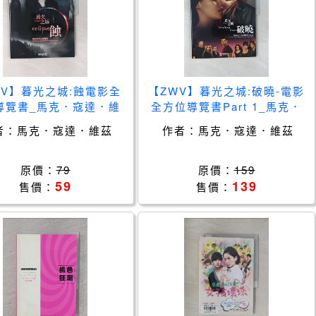
WV】暮光之城:蝕電影全
【ZWV】暮光之城:破曉-電影
導覽書_馬克．寇達．維
全方位導覽書Part 1_馬克．
茲
寇達．維茲
者：
馬克．寇達．維茲
作者：
馬克．寇達．維茲
原價：
79
原價：
159
59
139
售價：
售價：