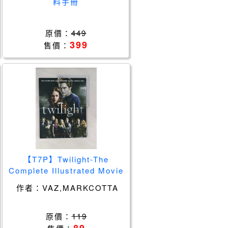
料手冊
原價：
449
399
售價：
【T7P】Twilight-The
Complete Illustrated Movie
Companion_VAZ, MARK
作者：
VAZ,MARKCOTTA
COTT
原價：
119