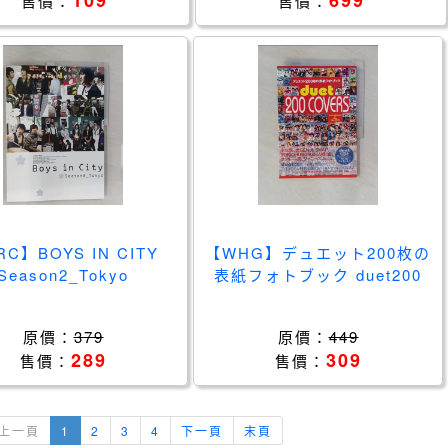
109
699
售價：
售價：
RC】BOYS IN CITY
【WHG】デュエット200枚の
Season2_Tokyo
表紙フォトブック duet200
COVERS_日文
原價：
379
原價：
449
289
309
售價：
售價：
上一頁
1
2
3
4
下一頁
末頁