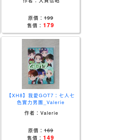
作者：
大貫信昭
原價：
199
179
售價：
【XH8】我愛GOT7：七人七
色實力男團_Valerie
作者：
Valerie
原價：
169
149
售價：