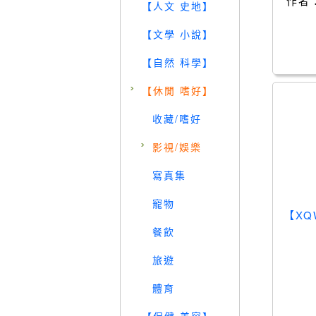
作者
【人文 史地】
【文學 小說】
【自然 科學】
【休閒 嗜好】
收藏/嗜好
影視/娛樂
寫真集
寵物
【XQ
餐飲
旅遊
體育