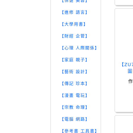
【保健 美容】
【進修 語言】
【大學用書】
【財經 企管】
【心理 人際關係】
【家庭 親子】
【Z
圖
【藝術 設計】
【傳記 珍本】
【漫畫 電玩】
【宗教 命理】
【電腦 網路】
【參考書 工具書】