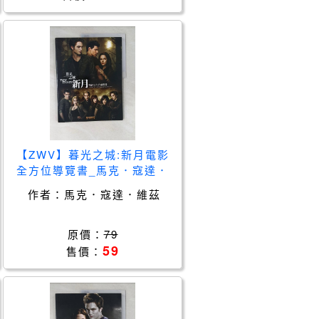
【ZWV】暮光之城:新月電影
全方位導覽書_馬克．寇達．
維茲
作者：
馬克．寇達．維茲
原價：
79
59
售價：