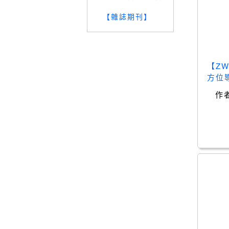
【雜誌期刊】
【Z
方位
作