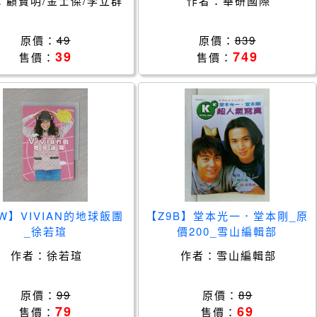
：
顧寶明/金士傑/李立群
作者：
華研國際
原價：
49
原價：
839
39
749
售價：
售價：
W】VIVIAN的地球飯團
【Z9B】堂本光一．堂本剛_原
_徐若瑄
價200_雪山編輯部
作者：
徐若瑄
作者：
雪山編輯部
原價：
99
原價：
89
79
69
售價：
售價：