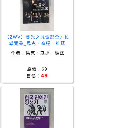
【ZWV】暮光之城電影全方位
導覽書_馬克．寇達．維茲
作者：
馬克．寇達．維茲
原價：
69
49
售價：