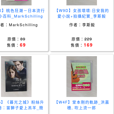
X】桃色狂潮－日本流行
【W9D】女孩壞壞:日安我的
百科_MarkSchilling
愛小說+拍攝紀實_李斯毅
作者：
MarkSchilling
作者：
李斯毅
原價：
89
原價：
229
69
169
售價：
售價：
75】《暮光之城》粉絲升
【W4F】堂本剛的軌跡_洪嘉
冊：當獅子愛上羔羊_簡
穗, 吹上流一郎
體_（美）豪賽爾