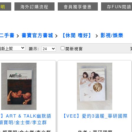
說明
海外訂購流程
會員獨享優惠
存FUN閱讀
二手書
>
書寶官方書城
>
【休閒 嗜好】
>
影視/娛樂
顯示:
開新視窗
7】ART & TALK幽默語
【VEE】愛的3溫暖_華研國際
顧寶明/金士傑/李立群