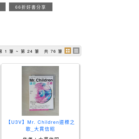
66折好書分享
第 1 筆 ~ 第 24 筆 共 76 筆
【U3V】Mr. Children道標之
歌_大貫信昭