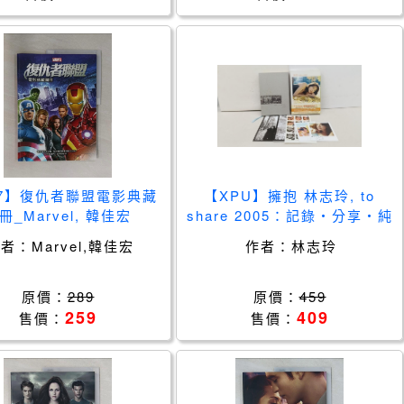
U7】復仇者聯盟電影典藏
【XPU】擁抱 林志玲, to
冊_Marvel, 韓佳宏
share 2005：記錄‧分享‧純
文字_林志玲
作者：
Marvel,韓佳宏
作者：
林志玲
原價：
289
原價：
459
259
409
售價：
售價：