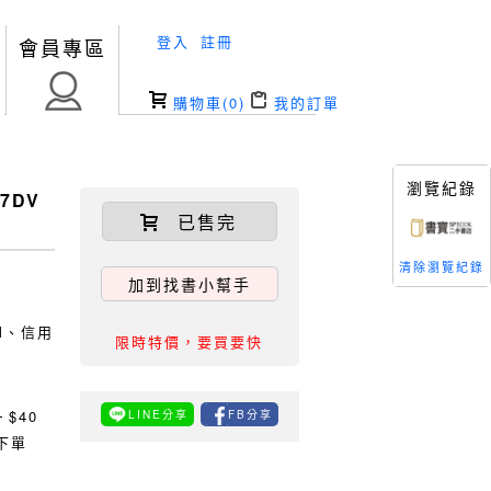
登入
註冊
會員專區
購物車(
0
)
我的訂單
瀏覽紀錄
7DV
已售完
清除瀏覽紀錄
加到找書小幫手
TM、信用
限時特價，要買要快
0
$40
LINE分享
FB分享
下單