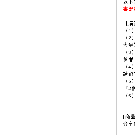
以下
書況
【購
（1
（2
大量
（3
參考
（4
請留
（5
『2
（6
[商
分享