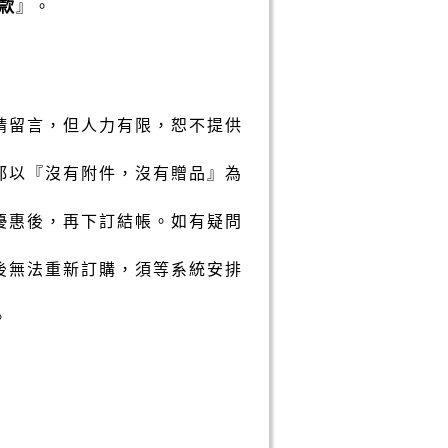
款
』。
請留言，但人力有限，恕不提供
都以『沒有附件，沒有贈品』為
優惠後，再下訂結帳。如有疑問
後無法重新訂購，須等系統安排
。