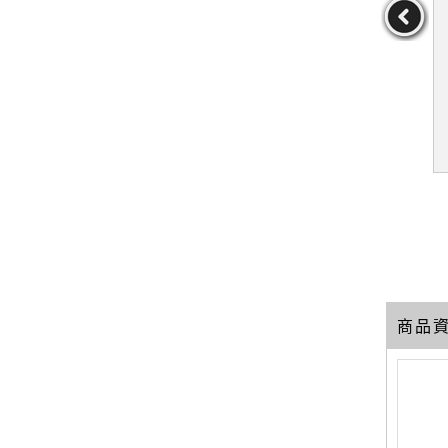
 of the S
【SBC】Funny Dogs_Je
【RMN】認出光速小孩：
【
an-Claude Suarès
擁抱教育現場的自己_潘如
玲
作者：Jean-ClaudeSu
作者：潘如玲
arès
79
19
29
元
售價：
339
元
售價：
219
元
商品