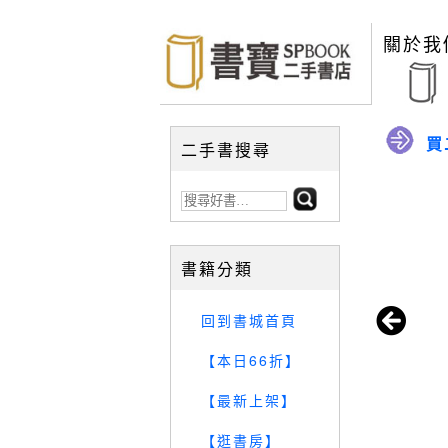
關於我
買
二手書搜尋
書籍分類
回到書城首頁
【本日66折】
【最新上架】
【逛書房】