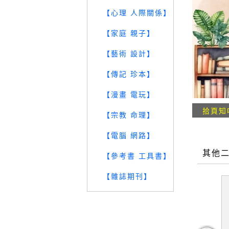
【心理 人際關係】
【家庭 親子】
【藝術 設計】
【傳記 珍本】
【漫畫 電玩】
拾頁知
【宗教 命理】
【電腦 網路】
其他
【參考書 工具書】
【雜誌期刊】