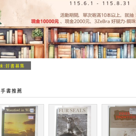
味:好書募集
二手書推薦