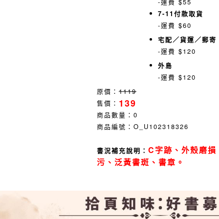
-運費 $55
7-11付款取貨
-運費 $60
宅配／貨運／郵寄
-運費 $120
外島
-運費 $120
原價：
1119
139
售價：
商品數量：
0
商品編號：
O_U102318326
C字跡、外殼磨損
書況補充說明：
污、泛黃書斑、書章。