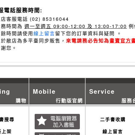
服電話服務時間:
店客服電話 (02) 85316044
服務時間為
週一至週五 09:00-12:00 及 13:00-17:00
例
其餘時間請使用
線上留言
留下您的訂單資料與疑問 。
由於敝店為多平臺同步販售，
來電請務必告知為
書寶官方
謝謝您。
ing
Mobile
Service
購物
行動版官網
服務
書搜尋
二手書收購
新上架
線上留言