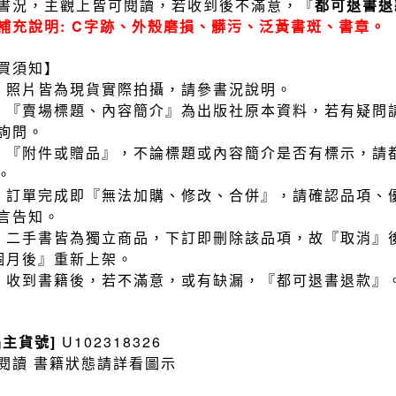
書況，主觀上皆可閱讀，若收到後不滿意，『
都可退書退
補充說明: C字跡、外殼磨損、髒污、泛黃書斑、書章。
買須知】
）照片皆為現貨實際拍攝，請參書況說明。
）『賣場標題、內容簡介』為出版社原本資料，若有疑問
詢問。
）『附件或贈品』，不論標題或內容簡介是否有標示，請
。
）訂單完成即『無法加購、修改、合併』，請確認品項、
言告知。
）二手書皆為獨立商品，下訂即刪除該品項，故『取消』
個月後』重新上架。
）收到書籍後，若不滿意，或有缺漏，『都可退書退款』
品主貨號]
U102318326
閱讀 書籍狀態請詳看圖示