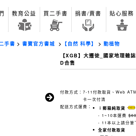
們
教育公益
買二手書
捐書/賣書
貼心服務
二手書
>
書寶官方書城
>
【自然 科學】
>
動植物
【XGB】大遷徙_國家地理雜誌
D合售
付款方式：
7-11付款取貨、Web A
卡一次付清
配送方式運費：
ｉ郵箱純取貨
- 1~10本運費
$6
- 11本以上請分筆
全家付款取貨