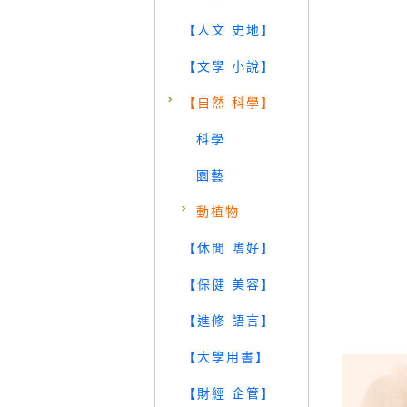
【人文 史地】
【文學 小說】
【自然 科學】
科學
園藝
動植物
【休閒 嗜好】
【保健 美容】
【進修 語言】
【大學用書】
【財經 企管】