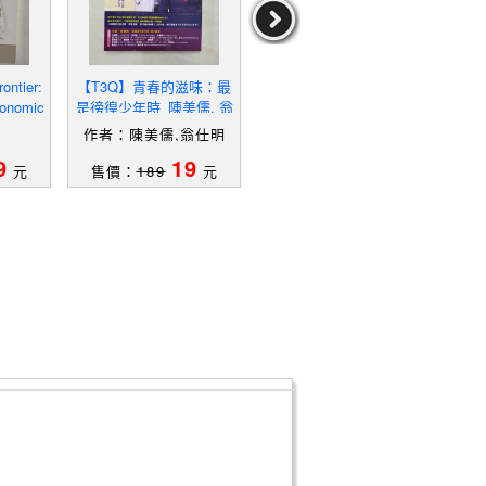
ntier:
【T3Q】青春的滋味：最
【YIX】Kittens in the Su
【SL8
conomic
是徬徨少年時_陳美儒, 翁
n_Silvester, Hans
ia 
 Weste
仕明
作者：陳美儒,翁仕明
作者：Silvester,Hans
9
19
19
元
售價：
189
元
售價：
349
元
售