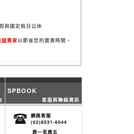
假與國定假日公休
書城
買家
以節省您的寶貴時間，
SPBOOK
台
客服與聯絡資訊
網路客服
(02)8531-6044
周一至周五