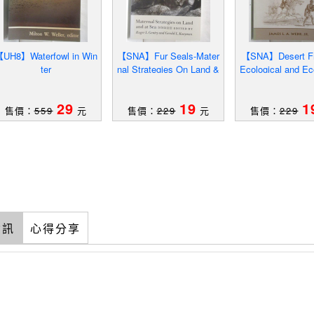
UH8】Waterfowl in Win
【SNA】Fur Seals-Mater
【SNA】Desert Fro
ter
nal Strategies On Land &
Ecological and E
at Sea
Change Along the
29
19
1
售價：
559
元
售價：
229
元
售價：
229
資訊
心得分享