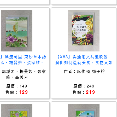
P】漂流萬里-東沙草木誌
【X88】與達爾文共進晚餐：
城孟、楊曼妙、張家維、
演化如何造就美食，食物又如
高美芳
何形塑人類的演化_席佛頓, 鄧
：
郭城孟、楊曼妙、張家
作者：
席佛頓,鄧子衿
子衿
維、高美芳
原價：
149
原價：
249
129
219
售價：
售價：