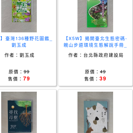
Z】臺灣136種野花圖鑑_
【X5W】揭開臺北生態密碼-
劉玉成
親山步道環境生態解說手冊_
台北縣政府建設局
作者：
劉玉成
作者：
台北縣政府建設局
原價：
99
原價：
49
79
39
售價：
售價：