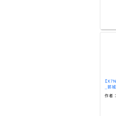
【X7
_郭
作者