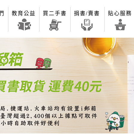
們
教育公益
買二手書
捐書/賣書
貼心服務