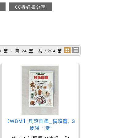
66折好書分享
1 筆 ~ 第 24 筆 共 1224 筆
【WBM】貝殼圖鑑_貓頭鷹, S
彼得．當