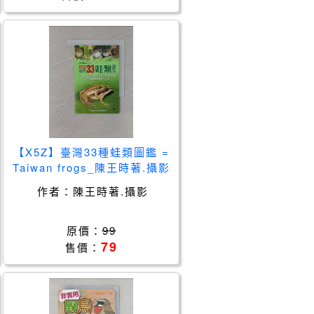
【X5Z】臺灣33種蛙類圖鑑 =
Taiwan frogs_陳王時著.攝影
作者：
陳王時著.攝影
原價：
99
79
售價：