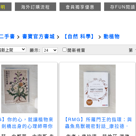
說明
海外訂購流程
會員獨享優惠
存FUN閱讀
二手書
>
書寶官方書城
>
【自然 科學】
>
動植物
顯示:
開新視窗
第 
G】你的心，就讓植物來
【RMG】所羅門王的指環：與
：劍橋出身的心理師帶你
蟲魚鳥獸親密對話_康拉德．
然與園藝，穩定內在、修
勞倫茲, 游復熙, 季光容