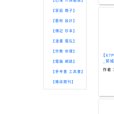
【心理 人際關係】
【家庭 親子】
【藝術 設計】
【傳記 珍本】
【漫畫 電玩】
【宗教 命理】
【X7
_郭
【電腦 網路】
作者
【參考書 工具書】
【雜誌期刊】