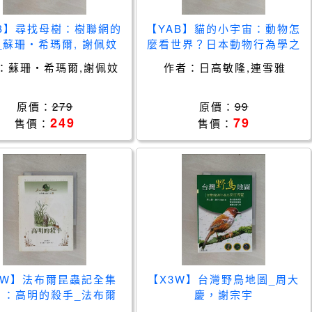
AB】尋找母樹：樹聯網的
【YAB】貓的小宇宙：動物怎
_蘇珊‧希瑪爾, 謝佩妏
麼看世界？日本動物行為學之
父解讀不為人知的生存智慧_
：
蘇珊‧希瑪爾,謝佩妏
作者：
日高敏隆,連雪雅
日高 敏隆, 連雪雅
原價：
279
原價：
99
249
79
售價：
售價：
3W】法布爾昆蟲記全集
【X3W】台灣野鳥地圖_周大
）：高明的殺手_法布爾
慶，謝宗宇