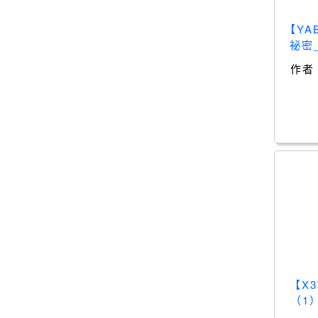
【Y
祕密
作者
【X
（1