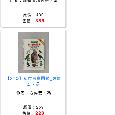
作者：
貓頭鷹,S彼得．當
原價：
439
389
售價：
【X7Q】都市賞鳥圖鑑_方偉
宏、馮
作者：
方偉宏、馮
原價：
259
229
售價：