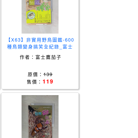
【X63】非實用野鳥圖鑑-600
種鳥類變身搞笑全紀錄_富士
鷹茄子
作者：
富士鷹茄子
原價：
139
119
售價：