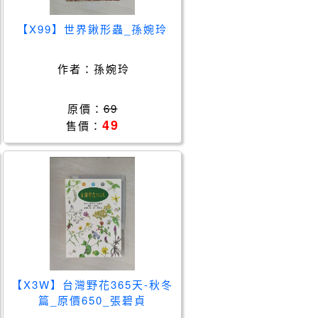
【X99】世界鍬形蟲_孫婉玲
作者：
孫婉玲
原價：
69
49
售價：
【X3W】台灣野花365天-秋冬
篇_原價650_張碧貞