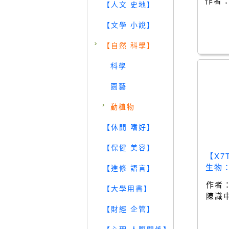
作者
【人文 史地】
復創
【文學 小說】
【自然 科學】
科學
園藝
動植物
【休閒 嗜好】
【保健 美容】
【X
生物
【進修 語言】
色？_U
作者
【大學用書】
陳識中,
陳識中
【財經 企管】