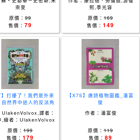
：
蘇・史都華－史密斯,朱
作者：
康拉德．勞倫茲,游復
傷_蘇・史都華－史密斯,
崇旻
熙,季光容
朱崇旻
原價：
99
原價：
169
79
149
售價：
售價：
7T】打擾了！我們是外來
【X7S】唐詩植物圖鑑_潘富
：自然界中迷人的反派角
俊
laken Volvox, 譯者：
：
UlakenVolvox,譯者：
作者：
潘富俊
 繪者：Ulaken Volvo
,繪者：UlakenVolvox
原價：
199
原價：
119
179
89
售價：
售價：