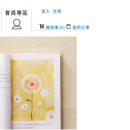
登入
註冊
會員專區
購物車(
0
)
我的訂單