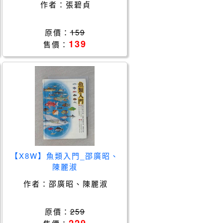
作者：
張碧貞
原價：
159
139
售價：
【X8W】魚類入門_邵廣昭、
陳麗淑
作者：
邵廣昭、陳麗淑
inB.
原價：
259