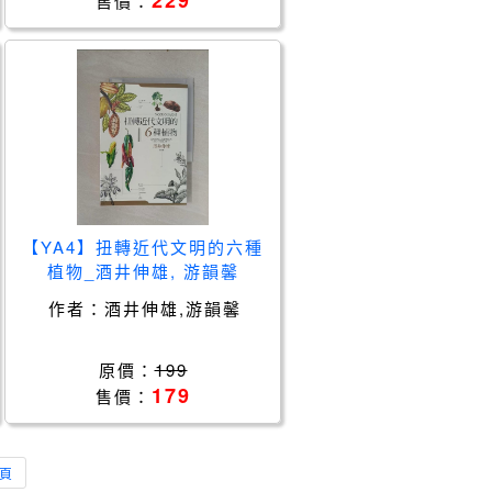
229
售價：
【YA4】扭轉近代文明的六種
植物_酒井伸雄, 游韻馨
作者：
酒井伸雄,游韻馨
原價：
199
179
售價：
頁