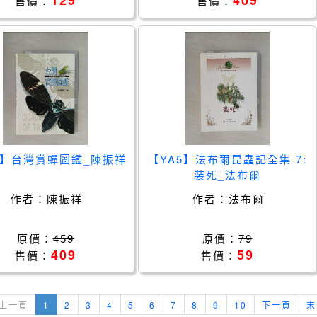
129
409
售價：
售價：
6】台灣賞蟬圖鑑_陳振祥
【YA5】法布爾昆蟲記全集 7:
裝死_法布爾
作者：
陳振祥
作者：
法布爾
原價：
459
原價：
79
409
59
售價：
售價：
上一頁
1
2
3
4
5
6
7
8
9
10
下一頁
末