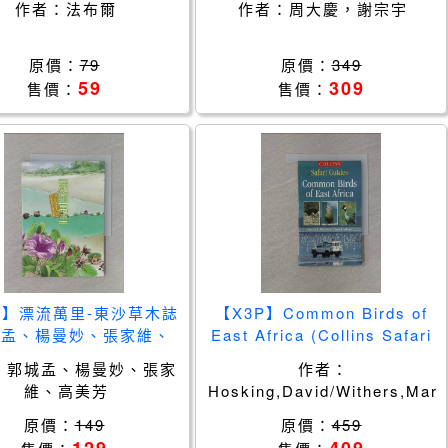
作者：
法布爾
作者：
周大慶，謝宗宇
原價：
79
原價：
349
59
309
售價：
售價：
N】漂流萬里-東沙草木誌
【X3P】Common Birds of
城孟、楊曼妙、張家維、
East Africa (Collins Safari
高美芳
Guides) [Paperback]
：
郭城孟、楊曼妙、張家
作者：
維、高美芳
Hosking,David/Withers,Mart
原價：
149
原價：
459