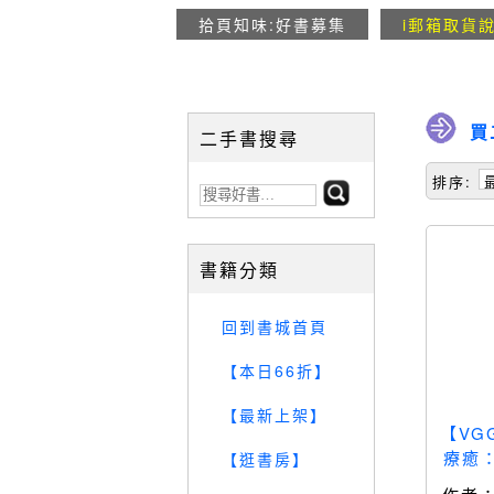
拾頁知味:好書募集
i郵箱取貨
買
二手書搜尋
排序:
書籍分類
回到書城首頁
【本日66折】
【最新上架】
【VG
療癒
【逛書房】
以自