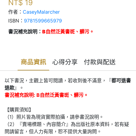
NT$
19
作者：
CaseyMalarcher
ISBN：
9781599665979
書況補充說明：
B自然泛黃書斑、髒污。
商品資訊
心得分享
付款與配送
以下書況，主觀上皆可閱讀，若收到後不滿意，『
都可退書
退款
』。
書況補充說明: B自然泛黃書斑、髒污。
【購買須知】
（1）照片皆為現貨實際拍攝，請參書況說明。
（2）『賣場標題、內容簡介』為出版社原本資料，若有疑
問請留言，但人力有限，恕不提供大量詢問。