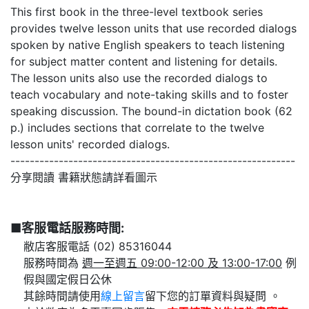
This first book in the three-level textbook series
provides twelve lesson units that use recorded dialogs
spoken by native English speakers to teach listening
for subject matter content and listening for details.
The lesson units also use the recorded dialogs to
teach vocabulary and note-taking skills and to foster
speaking discussion. The bound-in dictation book (62
p.) includes sections that correlate to the twelve
lesson units' recorded dialogs.
-----------------------------------------------------------
分享閱讀 書籍狀態請詳看圖示
■客服電話服務時間:
敝店客服電話 (02) 85316044
服務時間為
週一至週五 09:00-12:00 及 13:00-17:00
例
假與國定假日公休
其餘時間請使用
線上留言
留下您的訂單資料與疑問 。