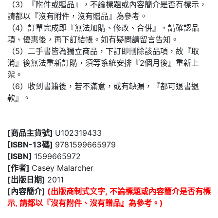
（3）『附件或贈品』，不論標題或內容簡介是否有標示，
請都以『沒有附件，沒有贈品』為參考。
（4）訂單完成即『無法加購、修改、合併』，請確認品
項、優惠後，再下訂結帳。如有疑問請留言告知。
（5）二手書皆為獨立商品，下訂即刪除該品項，故『取
消』後無法重新訂購，須等系統安排『2個月後』重新上
架。
（6）收到書籍後，若不滿意，或有缺漏，『都可退書退
款』。
[商品主貨號]
U102319433
[ISBN-13碼]
9781599665979
[ISBN]
1599665972
[作者]
Casey Malarcher
[出版日期]
2011
[內容簡介]
(出版商制式文字, 不論標題或內容簡介是否有標
示, 請都以『沒有附件、沒有贈品』為參考。)