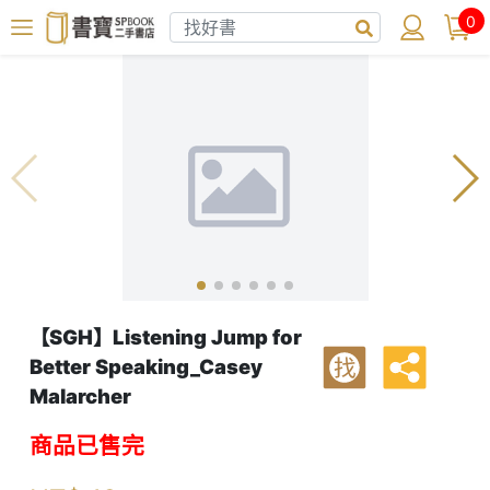
0
【SGH】Listening Jump for
Better Speaking_Casey
找
Malarcher
商品已售完