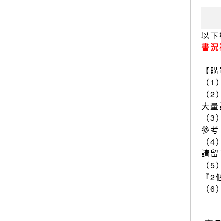
以下
書況
【購
（1
（2
大量
（3
參考
（4
請留
（5
『2
（6