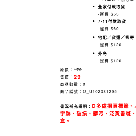
全家付款取貨
-運費 $55
7-11付款取貨
-運費 $60
宅配／貨運／郵寄
-運費 $120
外島
-運費 $120
原價：
179
29
售價：
商品數量：
0
商品編號：
O_U102331295
D多處摺頁標籤、
書況補充說明：
字跡、破損、髒污、泛黃書斑
章。