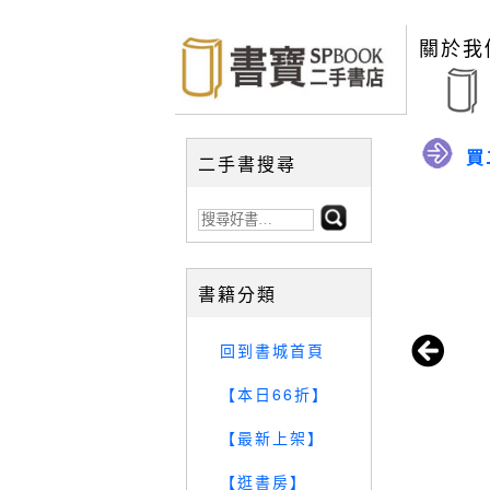
關於我
買
二手書搜尋
書籍分類
回到書城首頁
【本日66折】
【最新上架】
【逛書房】