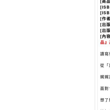
[商
[IS
[IS
[作
[出
[出
[內
品』
讀寫
從「
娓娓
面對
想了