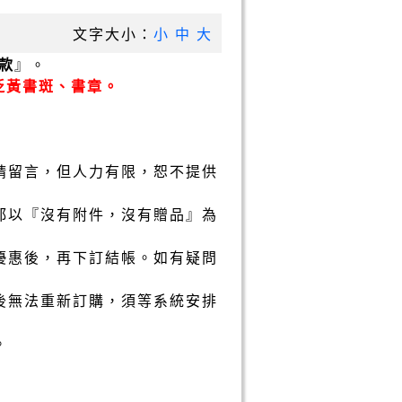
文字大小：
小
中
大
款
』。
泛黃書斑、書章。
請留言，但人力有限，恕不提供
都以『沒有附件，沒有贈品』為
優惠後，再下訂結帳。如有疑問
後無法重新訂購，須等系統安排
。