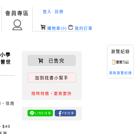
登入
註冊
會員專區
購物車(
0
)
我的訂單
瀏覽紀錄
縮小學
已售完
_曾世
清除瀏覽紀錄
加到找書小幫手
限時特價，要買要快
TM、信用
LINE分享
FB分享
0
$40
下單