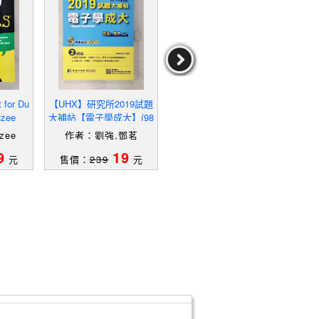
for Du
【UHX】研究所2019試題
【UEB】研究所2019試題
【Y
uzee
大補帖【電子學成大】(98
大補帖【電子學台大】(98
S種
~107年試題)_劉強, 鄧茗
~107年試題)_劉強, 鄧茗
王政
zee
作者：劉強,鄧茗
作者：劉強,鄧茗
作者
9
19
19
元
售價：
239
元
售價：
289
元
售