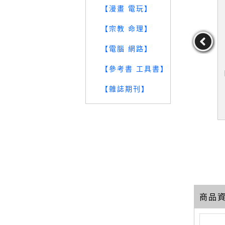
【漫畫 電玩】
【宗教 命理】
【電腦 網路】
【參考書 工具書】
わかる学び
【SI3】行行重行行：協同
【SFI】懲罰與教育：以
【
_田中共子
行動研究－教育人3_陳惠
洛克的觀點為例_徐永誠
【雜誌期刊】
邦
中共子
作者：陳惠邦
作者：徐永誠
29
29
29
元
售價：
199
元
售價：
239
元
商品