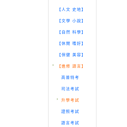
【人文 史地】
【文學 小說】
【自然 科學】
【休閒 嗜好】
【保健 美容】
【進修 語言】
高普特考
司法考試
升學考試
證照考試
語言考試