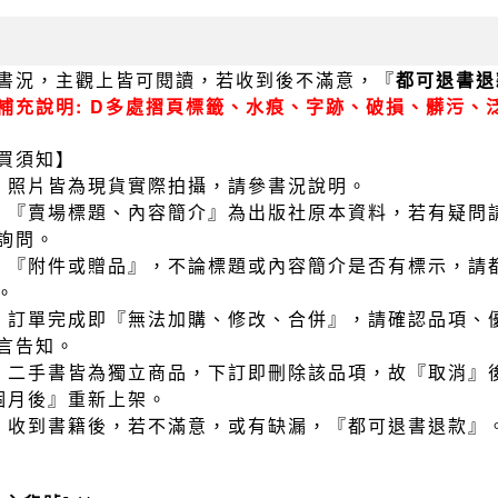
書況，主觀上皆可閱讀，若收到後不滿意，『
都可退書退
補充說明: D多處摺頁標籤、水痕、字跡、破損、髒污、
買須知】
）照片皆為現貨實際拍攝，請參書況說明。
）『賣場標題、內容簡介』為出版社原本資料，若有疑問
詢問。
）『附件或贈品』，不論標題或內容簡介是否有標示，請
。
）訂單完成即『無法加購、修改、合併』，請確認品項、
言告知。
）二手書皆為獨立商品，下訂即刪除該品項，故『取消』
個月後』重新上架。
）收到書籍後，若不滿意，或有缺漏，『都可退書退款』