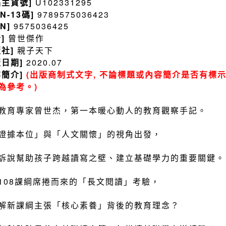
品主貨號]
U102331295
BN-13碼]
9789575036423
BN]
9575036425
者]
曾世傑作
版社]
親子天下
版日期]
2020.07
容簡介]
(出版商制式文字, 不論標題或內容簡介是否有標示
為參考。)
教育專家曾世杰，第一本暖心動人的教育觀察手記。
證據本位」與「人文關懷」的視角出發，
訴說幫助孩子跨越讀寫之壁、建立基礎學力的重要關鍵。
108課綱席捲而來的「長文閱讀」考驗，
解新課綱主張「核心素養」背後的教育理念？