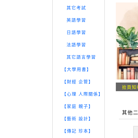
其它考試
英語學習
日語學習
法語學習
其它語言學習
【大學用書】
【財經 企管】
拾頁知
【心理 人際關係】
【家庭 親子】
其他
【藝術 設計】
【傳記 珍本】