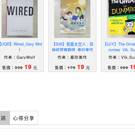
UQR】Wired_Gary Wol
【S25】我愛太空人 : 班
【UJY】The Gmat 
f
級經營實戰錄_秦玲美作
mmies_Vlk, S
作者：GaryWolf
作者：秦玲美作
作者：Vlk,Su
19
19
1
售價：
339
元
售價：
179
元
售價：
369
資訊
心得分享