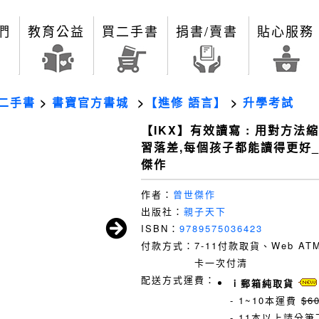
們
教育公益
買二手書
捐書/賣書
貼心服務
二手書
>
書寶官方書城
>
【進修 語言】
>
升學考試
【IKX】有效讀寫 : 用對方法
習落差,每個孩子都能讀得更好
傑作
作者：
曾世傑作
出版社：
親子天下
ISBN：
9789575036423
付款方式：
7-11付款取貨、Web A
卡一次付清
配送方式運費：
ｉ郵箱純取貨
- 1~10本運費
$6
- 11本以上請分筆