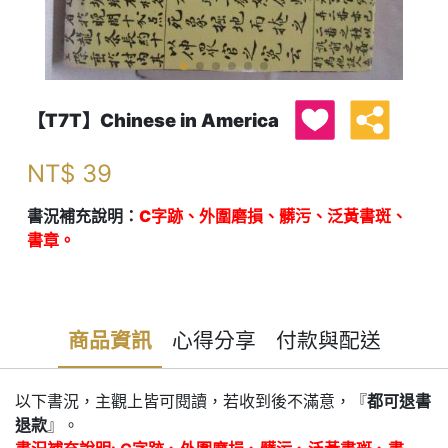
【T7T】Chinese in America
NT$
39
書況補充說明：
C字跡、外圍磨損、髒污、泛黃書斑、
書章。
商品資訊
心得分享
付款與配送
以下書況，主觀上皆可閱讀，若收到後不滿意，『
都可退書
退款
』。