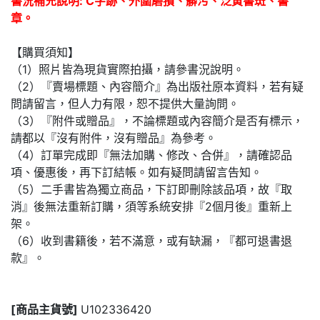
書況補充說明: C字跡、外圍磨損、髒污、泛黃書斑、書
章。
【購買須知】
（1）照片皆為現貨實際拍攝，請參書況說明。
（2）『賣場標題、內容簡介』為出版社原本資料，若有疑
問請留言，但人力有限，恕不提供大量詢問。
（3）『附件或贈品』，不論標題或內容簡介是否有標示，
請都以『沒有附件，沒有贈品』為參考。
（4）訂單完成即『無法加購、修改、合併』，請確認品
項、優惠後，再下訂結帳。如有疑問請留言告知。
（5）二手書皆為獨立商品，下訂即刪除該品項，故『取
消』後無法重新訂購，須等系統安排『2個月後』重新上
架。
（6）收到書籍後，若不滿意，或有缺漏，『都可退書退
款』。
[商品主貨號]
U102336420