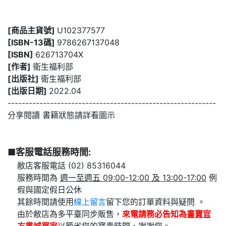
[商品主貨號]
U102377577
[ISBN-13碼]
9786267137048
[ISBN]
626713704X
[作者]
衛生福利部
[出版社]
衛生福利部
[出版日期]
2022.04
-----------------------------------------------------------
分享閱讀 書籍狀態請詳看圖示
■客服電話服務時間:
敝店客服電話 (02) 85316044
服務時間為
週一至週五 09:00-12:00 及 13:00-17:00
例
假與國定假日公休
其餘時間請使用
線上留言
留下您的訂單資料與疑問 。
由於敝店為多平臺同步販售，
來電請務必告知為
書寶官
方書城
買家
以節省您的寶貴時間，謝謝您。