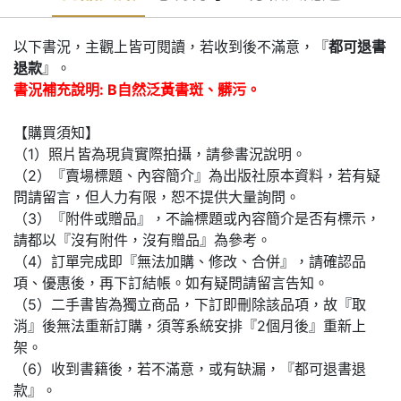
以下書況，主觀上皆可閱讀，若收到後不滿意，『
都可退書
退款
』。
書況補充說明: B自然泛黃書斑、髒污。
【購買須知】
（1）照片皆為現貨實際拍攝，請參書況說明。
（2）『賣場標題、內容簡介』為出版社原本資料，若有疑
問請留言，但人力有限，恕不提供大量詢問。
（3）『附件或贈品』，不論標題或內容簡介是否有標示，
請都以『沒有附件，沒有贈品』為參考。
（4）訂單完成即『無法加購、修改、合併』，請確認品
項、優惠後，再下訂結帳。如有疑問請留言告知。
（5）二手書皆為獨立商品，下訂即刪除該品項，故『取
消』後無法重新訂購，須等系統安排『2個月後』重新上
架。
（6）收到書籍後，若不滿意，或有缺漏，『都可退書退
款』。