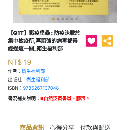
【Q1T】戰疫堡壘 : 防疫決戰於
集中檢疫所,再頑強的病毒都得
經過這一關_衛生福利部
NT$
19
作者：
衛生福利部
出版社：
衛生福利部
ISBN：
9786267137048
書況補充說明：
B自然泛黃書斑、髒污。
商品資訊
心得分享
付款與配送