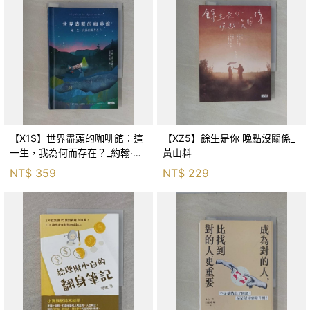
【X1S】世界盡頭的咖啡館：這
【XZ5】餘生是你 晚點沒關係_
一生，我為何而存在？_約翰‧史
黃山料
崔勒基, Elsa
NT$
359
NT$
229