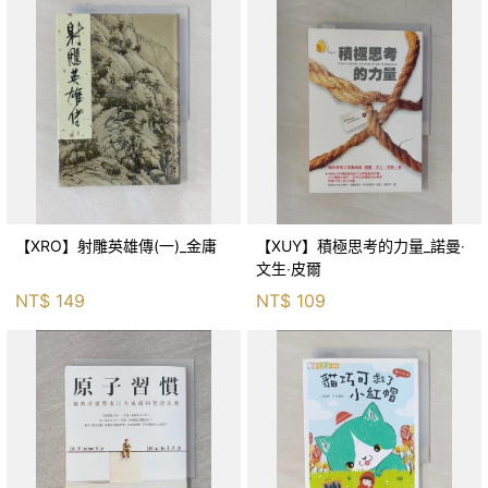
【XRO】射雕英雄傳(一)_金庸
【XUY】積極思考的力量_諾曼‧
文生‧皮爾
NT$
149
NT$
109