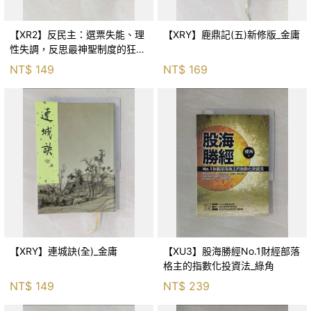
【XR2】反民主：選票失能、理
【XRY】鹿鼎記(五)新修版_金庸
性失調，反思最神聖制度的狂亂
與神話！_傑森‧布倫南, 劉維人
NT$
149
NT$
169
【XRY】連城訣(全)_金庸
【XU3】股海勝經No.1財經部落
格主的指數化投資法_綠角
NT$
149
NT$
239