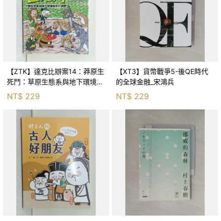
【ZTK】達克比辦案14：莽原生
【XT3】貨幣戰爭5-後QE時代
死鬥：草原生態系與地下環境的
的全球金融_宋鴻兵
生存適應_柯智元
NT$
229
NT$
229