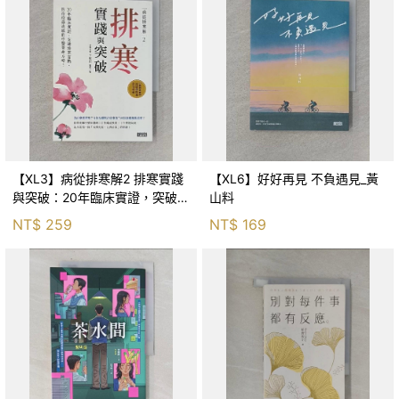
【XL3】病從排寒解2 排寒實踐
【XL6】好好再見 不負遇見_黃
與突破：20年臨床實證，突破排
山料
寒盲點，防治疫毒流感的中醫養
NT$
259
NT$
169
命方略！_李璧如