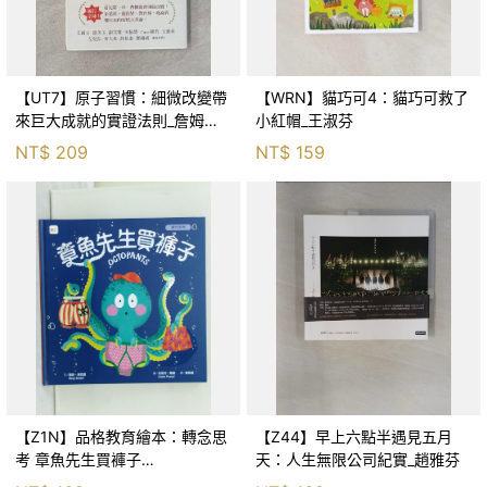
【UT7】原子習慣：細微改變帶
【WRN】貓巧可4：貓巧可救了
來巨大成就的實證法則_詹姆斯‧
小紅帽_王淑芬
克利爾, 蔡世偉
NT$
209
NT$
159
【Z1N】品格教育繪本：轉念思
【Z44】早上六點半遇見五月
考 章魚先生買褲子
天：人生無限公司紀實_趙雅芬
(Octopants)_蘇西‧西尼爾, 黃筱