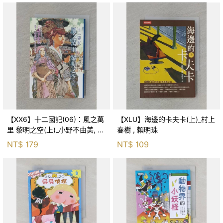
【XX6】十二國記(06)：風之萬
【XLU】海邊的卡夫卡(上)_村上
里 黎明之空(上)_小野不由美, 王
春樹 , 賴明珠
蘊潔
NT$
179
NT$
109