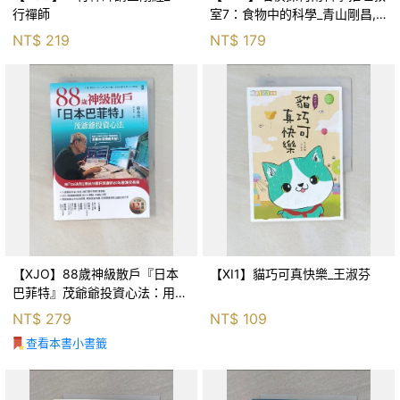
行禪師
室7：食物中的科學_青山剛昌,
Galileo工房, 黃薇嬪
NT$
219
NT$
179
【XJO】88歲神級散戶『日本
【XI1】貓巧可真快樂_王淑芬
巴菲特』茂爺爺投資心法：用
「126法則」滾出18億円資產的
NT$
279
NT$
109
69年股海交易術_藤本茂, 賴惠
查看本書小書籤
鈴