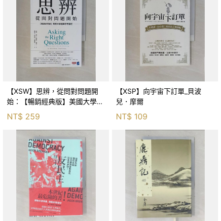
【XSW】思辨，從問對問題開
【XSP】向宇宙下訂單_貝波
始：【暢銷經典版】美國大學邏
兒．摩爾
輯思考聖經_尼爾．布朗, 史都
NT$
259
NT$
109
華．基里, 羅耀宗, 蔡宏明, 黃賓
星