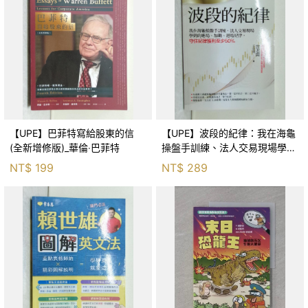
【UPE】巴菲特寫給股東的信
【UPE】波段的紀律：我在海龜
(全新增修版)_華倫‧巴菲特
操盤手訓練、法人交易現場學到
的進場、加碼、退場紀律，守住
NT$
199
NT$
289
紀律獲利至少50％_雷老闆