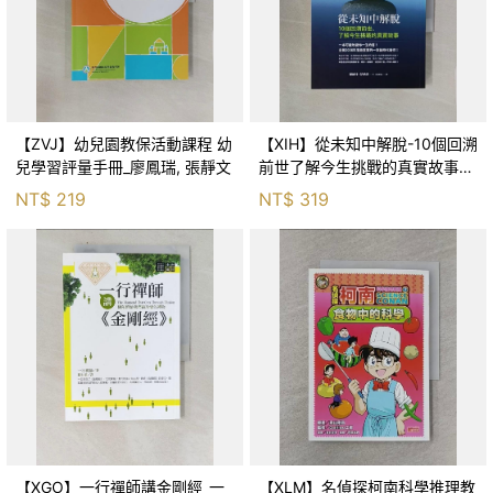
【ZVJ】幼兒園教保活動課程 幼
【XIH】從未知中解脫-10個回溯
兒學習評量手冊_廖鳳瑞, 張靜文
前世了解今生挑戰的真實故事_
羅伯特．舒
NT$
219
NT$
319
【XGO】一行禪師講金剛經_一
【XLM】名偵探柯南科學推理教