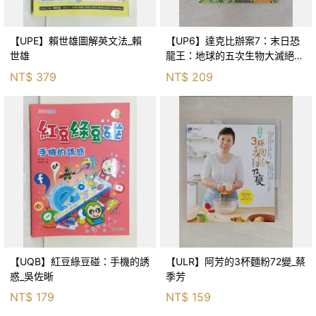
【UPE】賴世雄圖解英文法_賴
【UP6】達克比辦案7：末日恐
世雄
龍王：地球的五次生物大滅絕_
胡妙芬
NT$
379
NT$
209
【UQB】紅豆綠豆碰：手機的誘
【ULR】阿芳的3杯麵粉72變_蔡
惑_吳佐晰
季芳
NT$
179
NT$
159