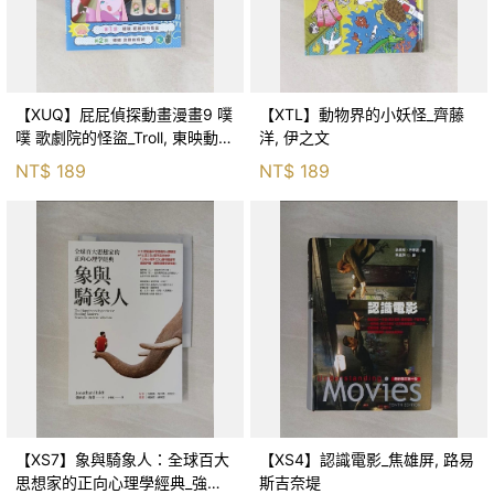
【XUQ】屁屁偵探動畫漫畫9 噗
【XTL】動物界的小妖怪_齊藤
噗 歌劇院的怪盜_Troll, 東映動畫
洋, 伊之文
株式會社, 張東君
NT$
189
NT$
189
【XS7】象與騎象人：全球百大
【XS4】認識電影_焦雄屏, 路易
思想家的正向心理學經典_強納
斯吉奈堤