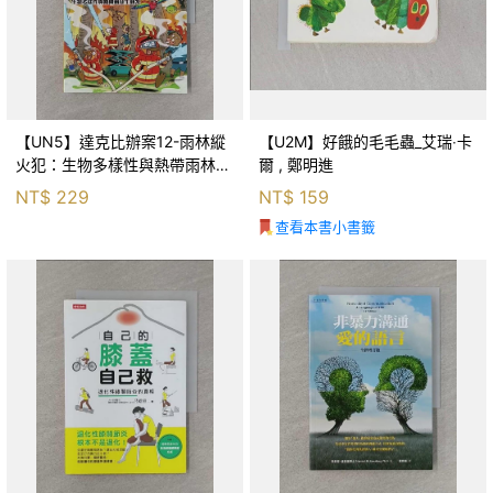
【UN5】達克比辦案12-雨林縱
【U2M】好餓的毛毛蟲_艾瑞‧卡
火犯：生物多樣性與熱帶雨林生
爾 , 鄭明進
態系_柯智元
NT$
229
NT$
159
查看本書小書籤