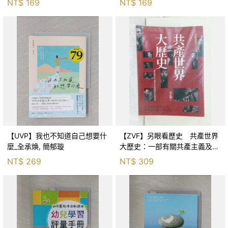
NT$
169
NT$
169
茵
【UVP】我也不知道自己想要什
【ZVF】另眼看歷史 共產世界
麼_全承煥, 簡郁璇
大歷史：一部有關共產主義及共
產黨兩百年的興衰史_呂正理
NT$
269
NT$
309