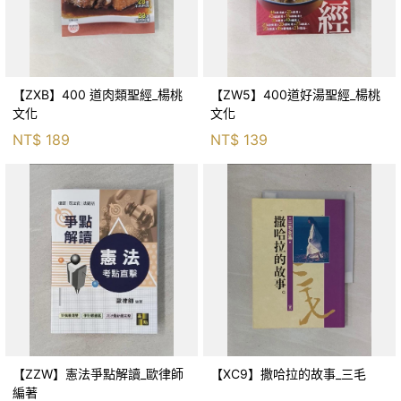
【ZXB】400 道肉類聖經_楊桃
【ZW5】400道好湯聖經_楊桃
文化
文化
NT$
189
NT$
139
【ZZW】憲法爭點解讀_歐律師
【XC9】撒哈拉的故事_三毛
編著