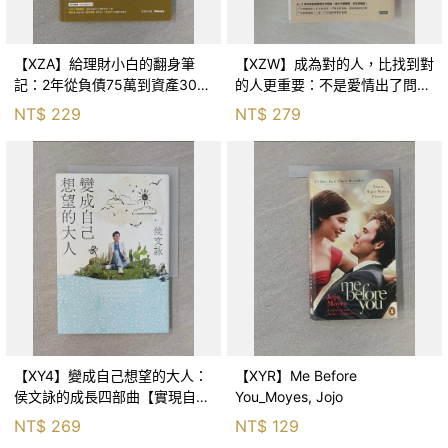
【XZA】給理財小白的翻身筆
【XZW】成為對的人，比找到對
記：2年從負債75萬到資產300
的人更重要：不是愛情出了問
萬，ETF讓我走在財務自由路上_
題，而是認知需要升級！_Mr. P
NT$
229
NT$
279
鐵蛋
【XY4】變成自己想望的大人：
【XYR】Me Before
侯文詠的成長四部曲【實現自
You_Moyes, Jojo
己】_侯文詠
NT$
269
NT$
129