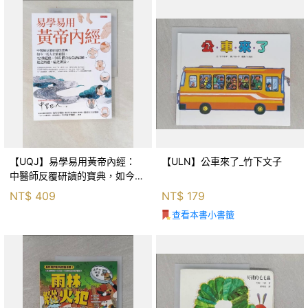
【UQJ】易學易用黃帝內經：
【ULN】公車來了_竹下文子
中醫師反覆研讀的寶典，如今一
般人也能實踐。12條經絡、365
NT$
409
NT$
179
個穴位白話詳解，經之所過，病
查看本書小書籤
之所治。_中里巴人