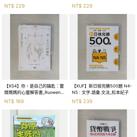
森．海德, 李靜瑤
NT$
229
NT$
229
【XS4】你，是自己的鑰匙：靈
【XUF】新日檢完勝500題 N4-
媒媽媽的心靈解答書_Ruowen
N5 : 文字.語彙.文法_松本紀子
Huang
NT$
189
NT$
239