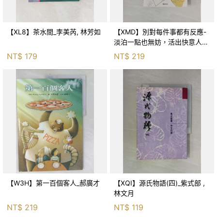
【XL8】茶水間_李美芮, 林芳如
【XMD】別對每件事都有反應-
淡泊一點也無妨，活出快意人生
的99個禪練習！_枡野俊明, 黃
NT$
179
NT$
219
薇嬪
【W3H】第一百個客人_郝廣才
【XQI】源氏物語(四)_紫式部 ,
林文月
NT$
219
NT$
119