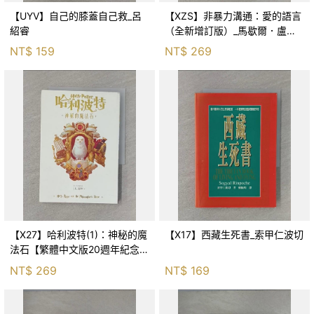
【UYV】自己的膝蓋自己救_呂
【XZS】非暴力溝通：愛的語言
紹睿
（全新增訂版）_馬歇爾．盧森
堡, 蕭寶森
NT$
159
NT$
269
【X27】哈利波特(1)：神秘的魔
【X17】西藏生死書_索甲仁波切
法石【繁體中文版20週年紀念】
_J.K.羅琳, 彭倩文
NT$
269
NT$
169