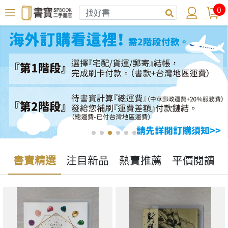
0
書寶精選
注目新品
熱賣推薦
平價閱讀