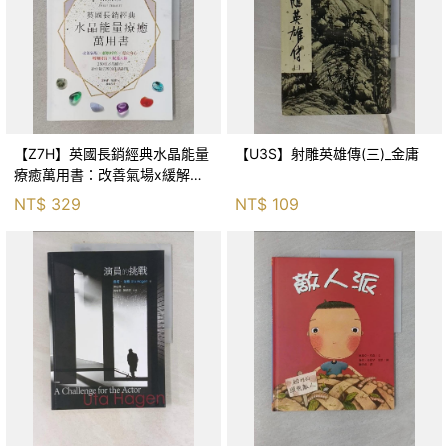
【Z7H】英國長銷經典水晶能量
【U3S】射雕英雄傳(三)_金庸
療癒萬用書：改善氣場x緩解疼
痛x穩定身心x增加財富x促進人
NT$
329
NT$
109
緣，250種水晶礦石給你最完整
的生活對策_菲利