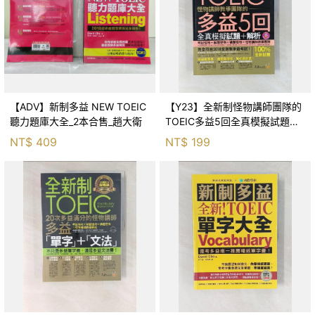
【ADV】新制多益 NEW TOEIC
【Y23】全新制怪物講師團隊的
聽力題庫大全_2本合售_趙大衛
TOEIC多益5回全真模擬試題
+解析合售_林政翰
NT$
409
NT$
199