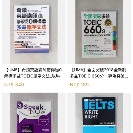
【UM6】奇蹟英語講師帶你從0
【UMA】全面突破2018全新制
解構多益TOEIC單字文法_以琳
多益TOEIC 660分：專為突破最
低錄取門檻考生而設計(附
NT$
349
NT$
189
1CD)_Dean Liao