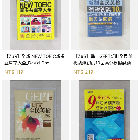
【Z6R】全新!NEW TOEIC新多
【Z6S】準！GEPT新制全民英
益單字大全_David Cho
檢初級初試10回高分模擬試題
+翻譯解答(聽力&閱讀)-試題本
NT$
119
NT$
219
+翻譯解答本+1MP3+ QR Code
線