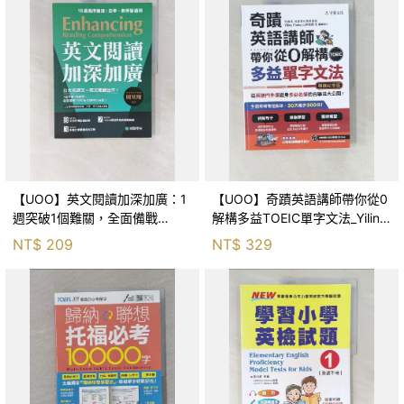
【UOO】英文閱讀加深加廣：1
【UOO】奇蹟英語講師帶你從0
週突破1個難關，全面備戰
解構多益TOEIC單字文法_Yiling
TOEIC 等英語檢定考試！（附
Chang
NT$
209
NT$
329
QR碼線上音檔）_周昱翔