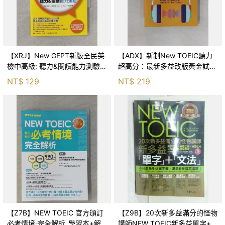
【XRJ】New GEPT新版全民英
【ADX】新制New TOEIC聽力
檢中高級: 聽力&閱讀能力測驗_
超高分：最新多益改版黃金試題
國際語言中心委員會
1000題_Ki Taek Lee，Mozilge
NT$
129
NT$
219
語言研究所，王傳明
【Z7B】NEW TOEIC 官方頒訂
【Z9B】20次新多益滿分的怪物
必考情境‧完全解析_學習本+解
講師NEW TOEIC新多益單字+文