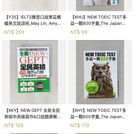
【Y35】IELTS雅思口說里茲螞
【XHU】NEW TOEIC TEST多
蟻英文說話術_May Lin, Amy
益一戰800字彙_The Japan
Lovestrand, 許可欣
Times編輯團隊, 鄭襄憶, 劉華珍
NT$
269
NT$
99
【XKY】NEW GEPT 全新全民
【XHY】NEW TOEIC TEST多
英檢中高級寫作&口說題庫解析
益一戰600字彙_The Japan
【新制修訂版】_郭文興, 許秀芬
Times編輯團隊, 鄭襄憶, 劉華珍
NT$
189
NT$
179