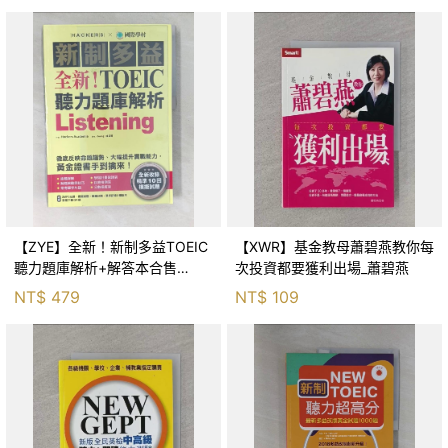
【ZYE】全新！新制多益TOEIC
【XWR】基金教母蕭碧燕教你每
聽力題庫解析+解答本合售
次投資都要獲利出場_蕭碧燕
_Hackers Academia, Joung,
NT$
479
NT$
109
談采薇, 游辰云, T