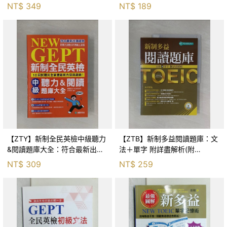
5000個單字_林錦慧, 劉華珍
低錄取門檻考生而設計(附
NT$
349
NT$
189
1CD)_Dean Liao
【ZTY】新制全民英檢中級聽力
【ZTB】新制多益閱讀題庫：文
&閱讀題庫大全：符合最新出題
法＋單字 附詳盡解析(附
趨勢，10回試題完全掌握最新內
MP3)_Amanda Chou
NT$
309
NT$
259
容與趨勢！_2本合售_國際語言
中心委員會, 許