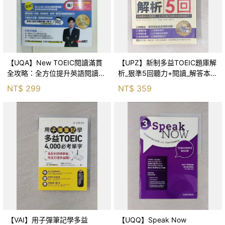
【UQA】New TOEIC閱讀滿貫
【UPZ】新制多益TOEIC題庫解
全攻略：全方位提升英語閱讀的
析_狠準5回聽力+閱讀_解答本_2
高效訓練計畫【書+導讀影片
本合售_學院黑客
NT$
299
NT$
359
（掃描QR CODE）+別冊】_沈
志安, L
【VAI】用子彈筆記學多益
【UQQ】Speak Now