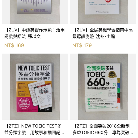
【ZUV】中譯英習作示範：活用
【ZUV】全民英檢學習指南中高
詞彙與語法_蘇以文
級聽讀測驗_沈冬-主編
NT$
169
NT$
179
【ZTZ】NEW TOEIC TEST多
【ZTZ】全面突破2018全新制
益分類字彙：用故事和插圖記
多益TOEIC 660分：專為突破最