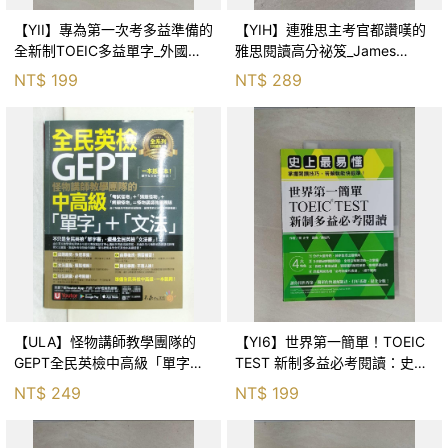
【YII】專為第一次考多益準備的
【YIH】連雅思主考官都讚嘆的
全新制TOEIC多益單字_外國語
雅思閱讀高分祕笈_James
研究發展中心
Brown
NT$
199
NT$
289
【ULA】怪物講師教學團隊的
【YI6】世界第一簡單！TOEIC
GEPT全民英檢中高級「單字」+
TEST 新制多益必考閱讀：史上
「文法」(附文法教學影片+
最易懂！掌握閱讀技巧，答題就
NT$
249
NT$
199
「Youtor App」內含VRP虛擬點
能快狠準！_關正生, 陳佳昀
讀筆)_