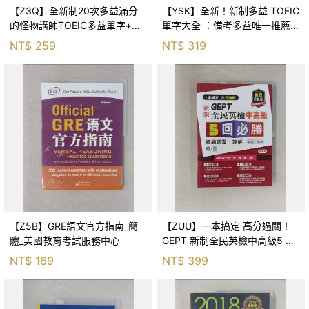
【Z3Q】全新制20次多益滿分
【YSK】全新！新制多益 TOEIC
的怪物講師TOEIC多益單字+文
單字大全 ：備考多益唯一推薦
法_怪物講師教學團隊（台灣）
權威單字書！不論題型如何變
NT$
259
NT$
319
化，內容持續更新，常考字彙表
達完全掌握，準
【Z5B】GRE語文官方指南_簡
【ZUU】一本搞定 高分過關！
體_美國教育考試服務中心
GEPT 新制全民英檢中高級5 回
必勝模擬試題+詳解（初試+複
NT$
169
NT$
399
試）-試題本+詳解本_賴世雄_賴
世雄