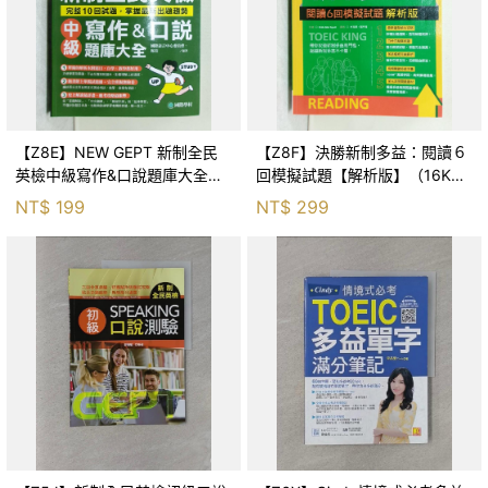
【Z8E】NEW GEPT 新制全民
【Z8F】決勝新制多益：閱讀６
英檢中級寫作&口說題庫大全：
回模擬試題【解析版】（16K）
完整10回試題，掌握最新出題趨
_Kim dae Kyun, 譯者：林育珊,
NT$
199
NT$
299
勢_國際語言中心委員會, 席菈
關亭薇