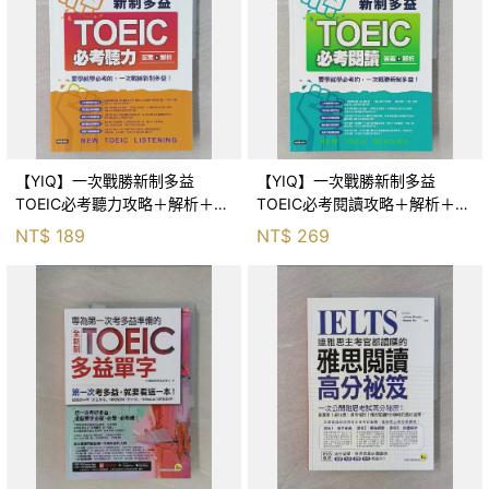
【YIQ】一次戰勝新制多益
【YIQ】一次戰勝新制多益
TOEIC必考聽力攻略＋解析＋模
TOEIC必考閱讀攻略＋解析＋模
擬試題_合售_SINAGONG多益專
擬試題 _合售_SINAGONG多益
NT$
189
NT$
269
門小組, 趙康壽, 金廷垠（Julia
專門小組, 金富露（Peter）, 趙
康