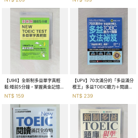
【U96】全新制多益單字真輕
【UPV】70次滿分的「多益滿分
鬆:睡前5分鐘，掌握黃金記憶
模王」多益TOEIC聽力＋閱讀文
期..._Media Beacon, 林芳兒
法祕笈_濵﨑潤之輔, 麥美弘
NT$
159
NT$
239