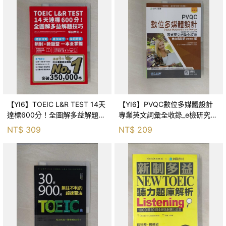
【YI6】TOEIC L&R TEST 14天
【YI6】PVQC數位多媒體設計
達標600分！全圖解多益解題技
專業英文詞彙全收錄_e檢研究團
巧_塚田幸光, 蔡易伶
隊編
NT$
309
NT$
209