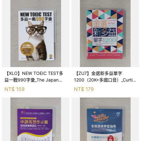
【XLO】NEW TOEIC TEST多
【ZU7】金選新多益單字
益一戰990字彙_The Japan
1200（20K+多國口音）_Curtis
Times編輯團隊, 林錦慧, 劉華珍
M. Revis-Seubert, Michelle
NT$
159
NT$
179
Witte,