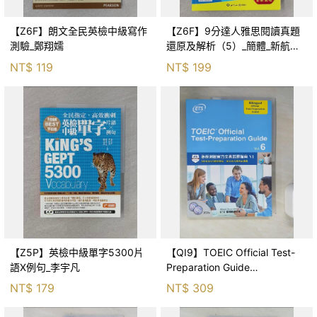
【Z6F】朗文全民英檢中級寫作
【Z6F】9分達人雅思閱讀真題
測驗_鄭翔嬬
還原及解析（5）_簡體_新航道
雅思研發中心（編）
NT$
119
NT$
199
【Z5P】英檢中級單字5300片
【QI9】TOEIC Official Test-
語X例句_李宇凡
Preparation Guide
Vol.6_Educational Testin
NT$
179
NT$
309