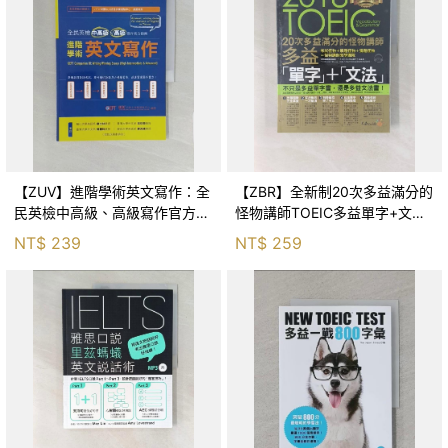
【ZUV】進階學術英文寫作：全
【ZBR】全新制20次多益滿分的
民英檢中高級、高級寫作官方指
怪物講師TOEIC多益單字+文法_
南_廖咸浩
怪物講師教學團隊（台灣）
NT$
239
NT$
259