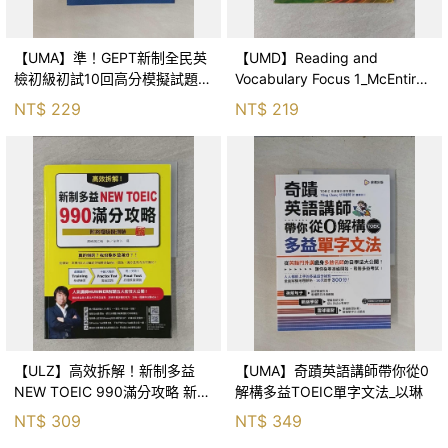
【UMA】準！GEPT新制全民英
【UMD】Reading and
檢初級初試10回高分模擬試題
Vocabulary Focus 1_McEntire,
+翻譯解答(聽力&閱讀)-試題本
Jo
NT$
229
NT$
219
+翻譯解答本+1MP3+ QR Code
線
【ULZ】高效拆解！新制多益
【UMA】奇蹟英語講師帶你從0
NEW TOEIC 990滿分攻略 新版
解構多益TOEIC單字文法_以琳
_濱崎潤之輔, 譯者：葉紋芳
NT$
309
NT$
349