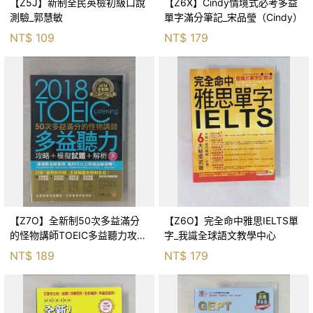
【Z5J】新制全民英檢初級口說
【Z6X】Cindy情境式必考多益
測驗_郭慧敏
單字滿分筆記_宋品瑩（Cindy）
NT$
109
NT$
179
【Z7O】全新制50次多益滿分
【Z6O】完全命中雅思IELTS單
的怪物講師TOEIC多益聽力攻略
字_我識全球語文教學中心
_模擬試題+解析合售_鄭相虎, 金
NT$
189
NT$
179
映權, 高俊江, 賈惠如