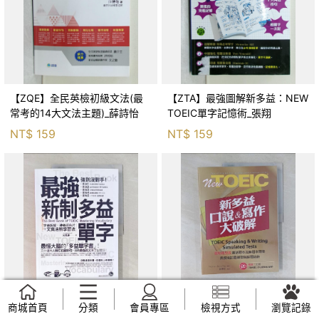
【ZQE】全民英檢初級文法(最
【ZTA】最強圖解新多益：NEW
常考的14大文法主題)_薛詩怡
TOEIC單字記憶術_張翔
NT$
159
NT$
159
商城首頁
分類
會員專區
檢視方式
瀏覽記錄