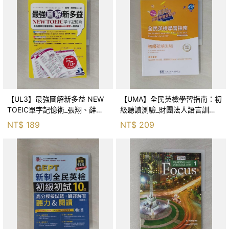
【UL3】最強圖解新多益 NEW
【UMA】全民英檢學習指南：初
TOEIC單字記憶術_張翔、薛詩
級聽讀測驗_財團法人語言訓練
怡
測驗中心
NT$
189
NT$
209