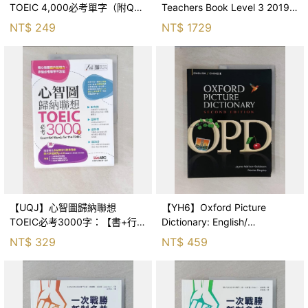
TOEIC 4,000必考單字（附QR
Teachers Book Level 3 2019
Code）_Robert A.
Pack_Oxford
NT$
249
NT$
1729
Charbonneau
【UQJ】心智圖歸納聯想
【YH6】Oxford Picture
TOEIC必考3000字：【書+行動
Dictionary: English/
學習網站序號卡片】_LiveABC
Chinese_Adelson-Goldstein,
NT$
329
NT$
459
編輯群