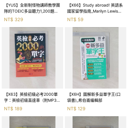
【YUS】全新制怪物講師教學團
【X66】Study abroad! 英語系
隊的TOEIC多益聽力1,200題全
國家留學指南_Marilyn Lewis
真模擬試題＋解析合售_高京希,
and Hayo Reinders
NT$
329
NT$
59
王傳明, 陳宜慧
【X63】英檢初級必考2000單
【X6H】圖解新多益單字王(口
字：英檢初級直達車（附MP3）
袋書)_希伯崙編輯部
_孫敏華
NT$
189
NT$
129