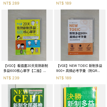
也, Paul McConnell, 葛窈君
誠
NT$
289
NT$
189
【VGO】看插畫20天背熟新制
【VGE】NEW TOEIC 新制多益
多益600核心單字【二版】
900+ 高頻必考字彙（附QR
（25K+寂天雲隨身聽APP）_NE
Code 線上音檔）_NEXUS多益
NT$
239
NT$
189
Neungyule, Inc., 譯者：
研究所, 譯者：黃孟婷