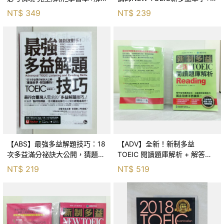
析本合售_賴世雄
法_怪物講師教學團隊
NT$
349
NT$
239
【ABS】最強多益解題技巧：18
【ADV】全新！新制多益
次多益滿分祕訣大公開，猜題最
TOEIC 閱讀題庫解析 + 解答本_
準，解題快！（附1CD＋VRP虛
合售_Hackers Academia, 遊辰
NT$
219
NT$
519
擬點讀筆APP）_宋凱琳
雲, Tina