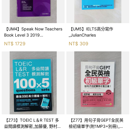
【UM4】Speak Now Teachers
【UM5】IELTS高分寫作
Book Level 3 2019
_JulianCharles
Pack_Oxford
NT$
1729
NT$
309
【Z73】TOEIC L＆R TEST 多
【Z77】用句子背GEPT全民英
益閱讀模測解密_加藤優, 野村知
檢初級單字(附1MP3+別冊)_何