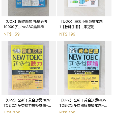
【UOX】歸納聯想 托福必考
【UOO】學習小學英檢試題
10000字_LiveABC編輯群
1【教師手冊】_李冠勳
NT$
159
NT$
199
【UPZ】全新！黃金認證NEW
【UPZ】全新！黃金認證NEW
TOEIC新多益聽力模擬試題+解
TOEIC新多益閱讀模擬試題+解
答本_2本合售_黑客學院
答本_2本合售_黑客學院
NT$
209
NT$
199