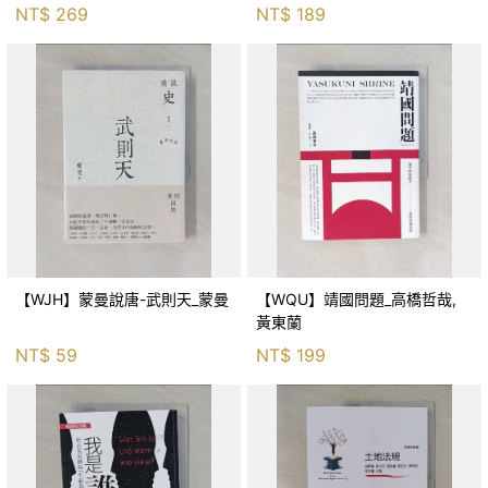
NT$
269
NT$
189
【WJH】蒙曼說唐-武則天_蒙曼
【WQU】靖國問題_高橋哲哉,
黃東蘭
NT$
59
NT$
199