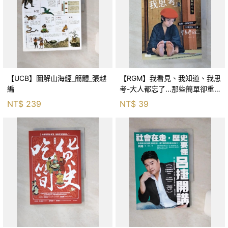
【UCB】圖解山海經_簡體_張越
【RGM】我看見、我知道、我思
編
考-大人都忘了...那些簡單卻重
要的小事_Nakajima
NT$
239
NT$
39
Bangwoo，Tingyo Koshi