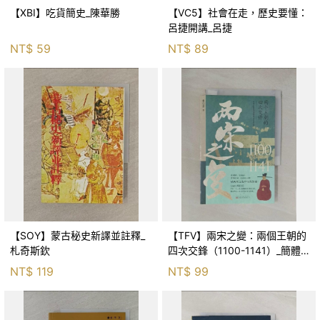
【XBI】吃貨簡史_陳華勝
【VC5】社會在走，歷史要懂：
呂捷開講_呂捷
NT$
59
NT$
89
【SOY】蒙古秘史新譯並註釋_
【TFV】兩宋之變：兩個王朝的
札奇斯欽
四次交鋒（1100-1141）_簡體_
覃仕勇
NT$
119
NT$
99