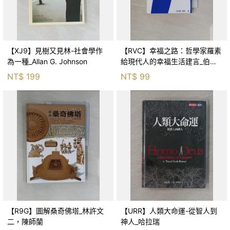
【XJ9】見樹又見林-社會學作
【RVC】幸福之路：哲學家羅素
為一種_Allan G. Johnson
給現代人的幸福生活建言_伯特
蘭・羅素, 沈台訓
NT$
199
NT$
99
【R9G】圖解桑奇佛塔_林許文
【URR】人類大命運-從智人到
二，陳師蘭
神人_哈拉瑞