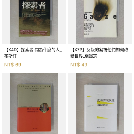
【X4D】探索者:問為什麼的人_
【X7P】反叛的凝視他們如何改
布斯汀
變世界_張鐵志
NT$
69
NT$
49