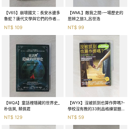
【V65】崩壞國文：長安水邊多
【WML】敵我之間-一場歷史的
魯蛇？唐代文學與它們的作者_
思辨之旅3_呂世浩
謝金魚
NT$
109
NT$
99
【WQA】童話裡隱藏的世界史_
【WYX】沒被抓到也算作弊嗎?-
朴信英, 蔡佩君
學校沒有教的33則品格練習題_
布魯斯．韋恩斯坦
NT$
129
NT$
59