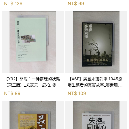
蕭素菁
NT$
129
NT$
69
【X92】閒暇：一種靈魂的狀態
【X6E】廣島末班列車:1945原
（第三版）_尤瑟夫．皮柏, 劉森
爆生還者的真實故事_廖素珊, 查
堯
理‧裴列格里諾
NT$
89
NT$
109