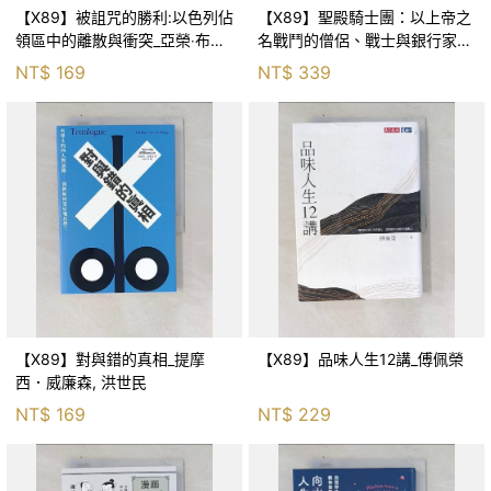
【X89】被詛咒的勝利:以色列佔
【X89】聖殿騎士團：以上帝之
領區中的離散與衝突_亞榮‧布列
名戰鬥的僧侶、戰士與銀行家_
格曼
丹．瓊斯, 陳建元
NT$
169
NT$
339
【X89】對與錯的真相_提摩
【X89】品味人生12講_傅佩榮
西．威廉森, 洪世民
NT$
169
NT$
229