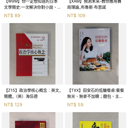
【W9M】你一定想知道的日本
【XAM】預測未來-教你應用賽
文學簡史:一次解決你對小說、
局理論_布魯斯‧布恩諾
戲劇、漫畫的知識渴望與疑惑_
NT$
89
NT$
109
清水義範
【Z15】政治學核心概念︰英文_
【TXX】田安石的低醣餐桌:餐餐
簡體_（英）海伍德
無米、無麥不加糖；麵包、主
食、甜點滿足吃到飽！_田安石
NT$
129
NT$
59