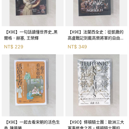
【X9E】一句話讀懂世界史_黑
【X9E】法蘭西全史：從凱撒的
爾格．赫塞, 王榮輝
高盧戰記到戴高樂將軍的自由法
國，歐陸強權法蘭西的二千年史
NT$
229
NT$
349
_約翰．朱利葉斯．諾里奇, 何修
瑜
【X9E】一起去看宋朝的活色生
【X9D】條頓騎士團：歐洲三大
香_陳華勝
軍事修會之首，條頓騎士團的三