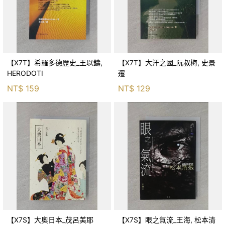
【X7T】希羅多德歷史_王以鑄,
【X7T】大汗之國_阮叔梅, 史景
HERODOTI
遷
NT$
159
NT$
129
【X7S】大奧日本_茂呂美耶
【X7S】眼之氣流_王海, 松本清