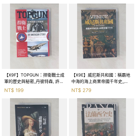
【X9F】TOPGUN：捍衛戰士成
【X9E】威尼斯共和國：稱霸地
軍的歷史與秘密_丹彼特森, 許劍
中海的海上商業帝國千年史_湯
虹
瑪士．麥登
NT$
199
NT$
279