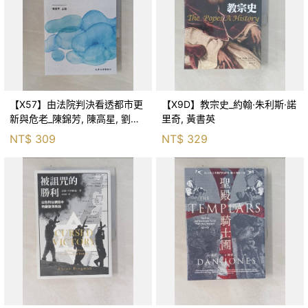
【X57】由法院判決看透都市更
【X9D】教宗史_約翰·朱利斯·諾
新與危老_陳錦芳, 陳高星, 劉時
里奇, 黃書英
宇, 邱煌傑
NT$
309
NT$
329