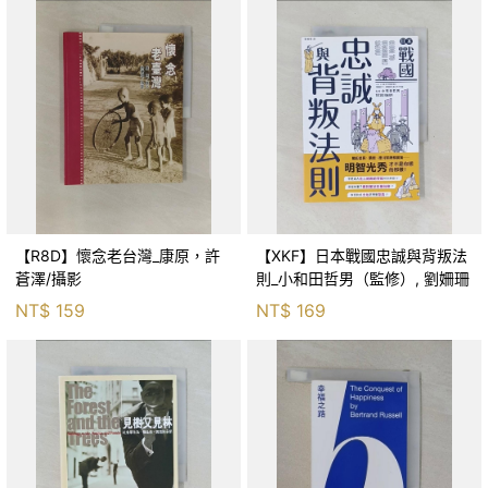
【R8D】懷念老台灣_康原，許
【XKF】日本戰國忠誠與背叛法
蒼澤/攝影
則_小和田哲男（監修）, 劉姍珊
NT$
159
NT$
169