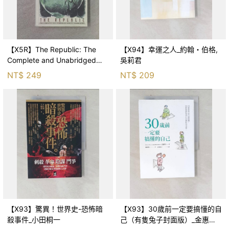
【X5R】The Republic: The
【X94】幸運之人_約翰・伯格,
Complete and Unabridged
吳莉君
Jowett Translation_Jow
NT$
249
NT$
209
【X93】驚異！世界史-恐怖暗
【X93】30歲前一定要搞懂的自
殺事件_小田桐一
己（有隻兔子封面版）_金惠男,