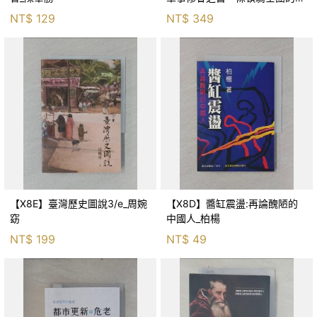
百年興衰史_威廉．厄本, 陸大鵬
NT$
129
NT$
349
【X8E】臺灣歷史圖說3/e_周婉
【X8D】醬缸震盪:再論醜陋的
窈
中國人_柏楊
NT$
199
NT$
49