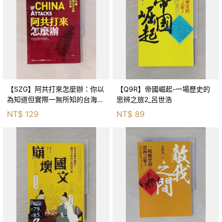
【SZG】阿共打來怎麼辦：你以
【Q9R】帝國崛起-一場歷史的
為知道但實際一無所知的台海軍
思辨之旅2_呂世浩
事常識_王立, 沈伯洋
NT$
129
NT$
89