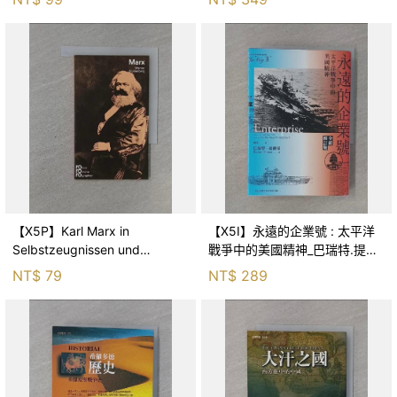
【X5P】Karl Marx in
【X5I】永遠的企業號 : 太平洋
Selbstzeugnissen und
戰爭中的美國精神_巴瑞特.提爾
Bilddokumenten_dargestellt
曼(Barrett Tillman)著; 揭仲譯
NT$
79
NT$
289
von