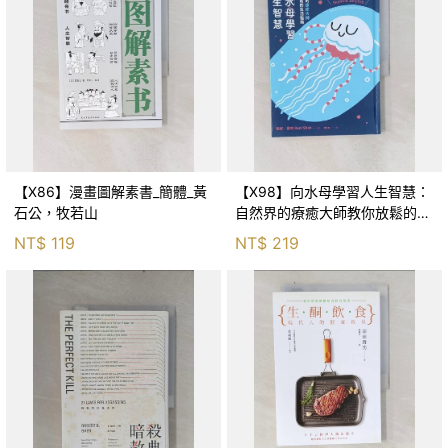
【X86】漫畫圖解素書_簡體_黃
【X98】向水母學習人生智慧：
石公，牧若山
自然界的療癒大師教你放鬆的生
活指南_蘭妮‧夏哈, 李昕彥
NT$
119
NT$
219