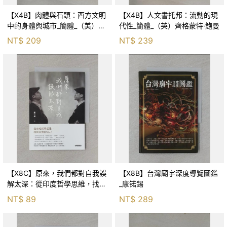
【X4B】肉體與石頭：西方文明
【X4B】人文書托邦：流動的現
中的身體與城市_簡體_（美）理
代性_簡體_（英）齊格蒙特·鮑曼
查德·桑內特
NT$
209
NT$
239
【X8C】原來，我們都對自我誤
【X8B】台灣廟宇深度導覽圖鑑
解太深：從印度哲學思維，找回
_康锘錫
真實的自己_熊仁謙
NT$
89
NT$
289