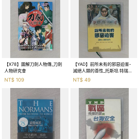
【X78】圖解刀劍人物傳_刀劍
【YAD】前所未有的邪惡迫害-
人物研究會
滅絕人類的善性_托斯坦.特瑞
(Torsten Trey), 朱婉琪編著; 台
NT$
109
NT$
49
灣國際器官移植關懷協會醫法小
組譯