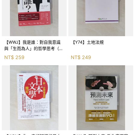
【WWJ】我是誰：對自我意識
【Y74】土地法規
與「生而為人」的哲學思考（暢
銷紀念版）_理察．大衛．普列
NT$
259
NT$
249
希特, 錢俊宇