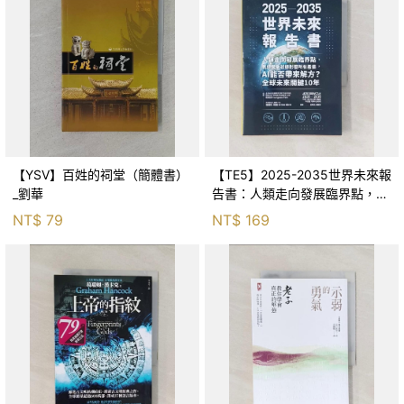
【YSV】百姓的祠堂（簡體書）
【TE5】2025-2035世界未來報
_劉華
告書：人類走向發展臨界點，氣
候緊急狀態影響所有產業，AI能
NT$
79
NT$
169
否帶來解方？全球未來關鍵10年
_朴英淑,