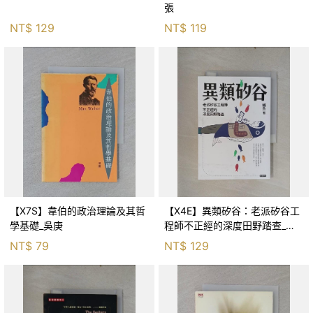
張
NT$
129
NT$
119
【X7S】韋伯的政治理論及其哲
【X4E】異類矽谷：老派矽谷工
學基礎_吳庚
程師不正經的深度田野踏查_鱸
魚
NT$
79
NT$
129