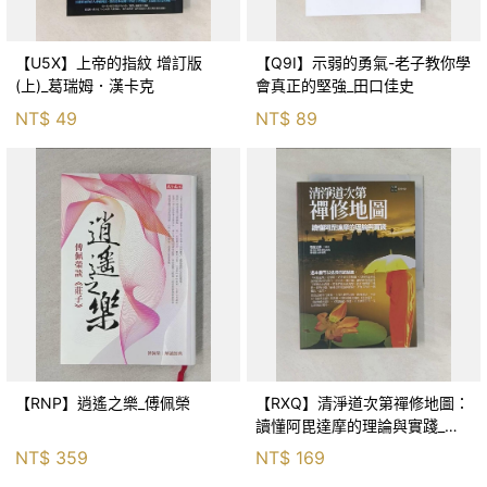
【U5X】上帝的指紋 增訂版
【Q9I】示弱的勇氣-老子教你學
(上)_葛瑞姆．漢卡克
會真正的堅強_田口佳史
NT$
49
NT$
89
【RNP】逍遙之樂_傅佩榮
【RXQ】清淨道次第禪修地圖：
讀懂阿毘達摩的理論與實踐_性
空法師/講述
NT$
359
NT$
169