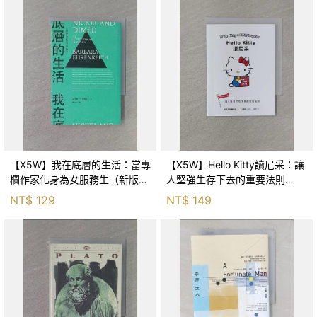
【X5W】我在底層的生活：當專
【X5W】Hello Kitty讀尼采：讓
欄作家化身為女服務生（新版）
人堅強生存下去的重要法則
_芭芭拉‧艾倫瑞克, 林家瑄
_SANRIO三麗鷗, 林慧雯
NT$
129
NT$
149