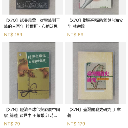
【X7O】諾曼風雲：從蠻族到王
【X7O】戰區飛彈防禦與台海安
族的三百年_拉爾斯．布朗沃思
全_林宗達
NT$
169
NT$
69
【X7N】經濟全球化與發展中國
【X7N】臺灣開發史研究_尹章
家_簡體_谈世中,王耀媛,江時学
義
等编
NT$
79
NT$
179