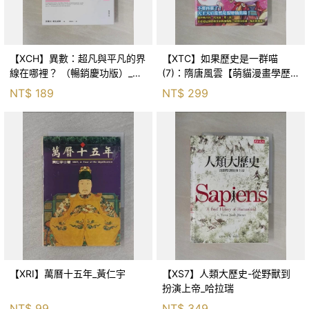
【XCH】異數：超凡與平凡的界
【XTC】如果歷史是一群喵
線在哪裡？ （暢銷慶功版）_麥
(7)：隋唐風雲【萌貓漫畫學歷
爾坎．葛拉威爾, 廖月娟
史】_肥志
NT$
189
NT$
299
【XRI】萬曆十五年_黃仁宇
【XS7】人類大歷史-從野獸到
扮演上帝_哈拉瑞
NT$
99
NT$
349