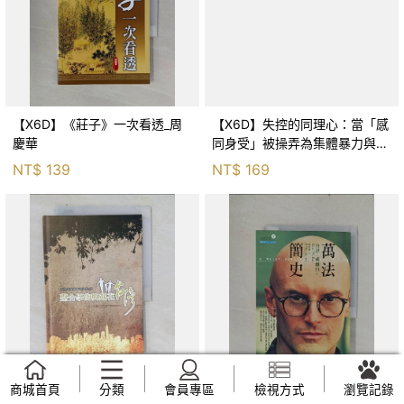
【X6D】《莊子》一次看透_周
【X6D】失控的同理心：當「感
慶華
同身受」被操弄為集體暴力與情
感勒索，你必須學會收放同理
NT$
139
NT$
169
心！_池田清彥, IkedaKiyohiko,
譯者：
商城首頁
分類
會員專區
檢視方式
瀏覽記錄