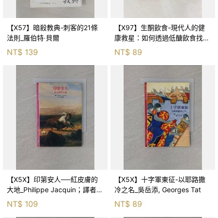
【X57】暗殺教典-刺客的21條
【X97】生酮飲食-現代人的健
法則_羅伯特‧貝爾
康救星：如何透過低醣飲食找回
健康_宗田哲男, 劉滌昭
NT$
139
NT$
89
【X5X】印第安人──紅皮膚的
【X5X】十字軍東征-以耶路撒
大地_Philippe Jacquin；譯者：
冷之名_吳岳添, Georges Tat
余中先
NT$
109
NT$
89