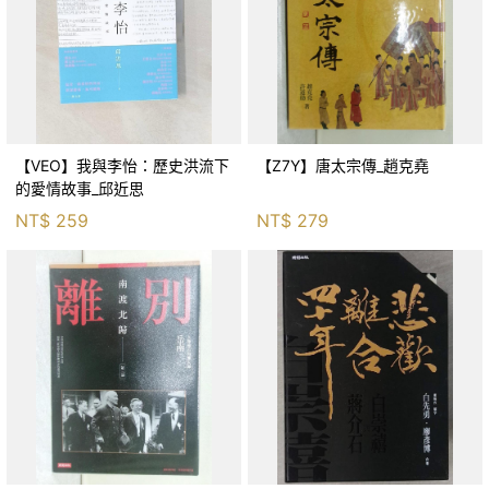
【VEO】我與李怡：歷史洪流下
【Z7Y】唐太宗傳_趙克堯
的愛情故事_邱近思
NT$
259
NT$
279