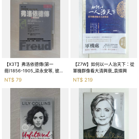
【X3T】弗洛依德傳(第一
【Z7W】如何以一人治天下：從
冊)1856-1905_梁永安等, 彼
軍機群像看大清興衰_袁燦興
得．蓋伊
NT$
79
NT$
219