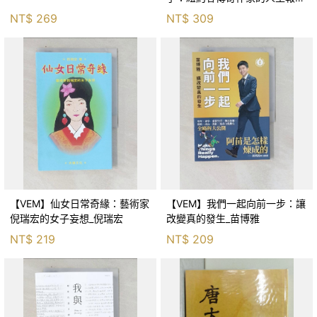
_湯瑪斯．康克爾, Thomas
NT$
269
NT$
309
Kunkel, 譯者：莊安祺
【VEM】仙女日常奇緣：藝術家
【VEM】我們一起向前一步：讓
倪瑞宏的女子妄想_倪瑞宏
改變真的發生_苗博雅
NT$
219
NT$
209