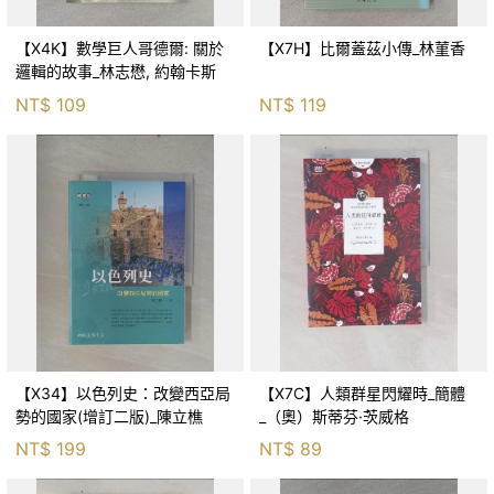
【X4K】數學巨人哥德爾: 關於
【X7H】比爾蓋茲小傳_林菫香
邏輯的故事_林志懋, 約翰卡斯
NT$
109
NT$
119
【X34】以色列史：改變西亞局
【X7C】人類群星閃耀時_簡體
勢的國家(增訂二版)_陳立樵
_（奧）斯蒂芬·茨威格
NT$
199
NT$
89