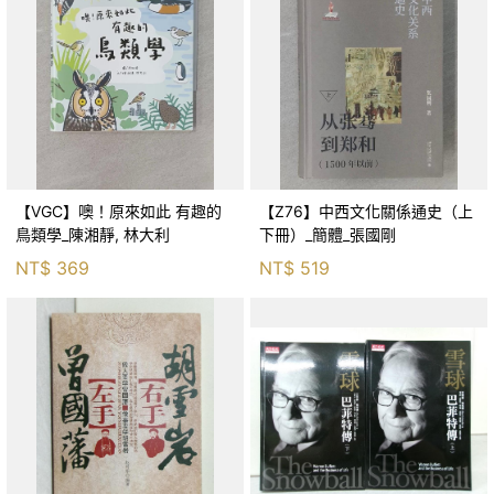
【VGC】噢！原來如此 有趣的
【Z76】中西文化關係通史（上
鳥類學_陳湘靜, 林大利
下冊）_簡體_張國剛
NT$
369
NT$
519