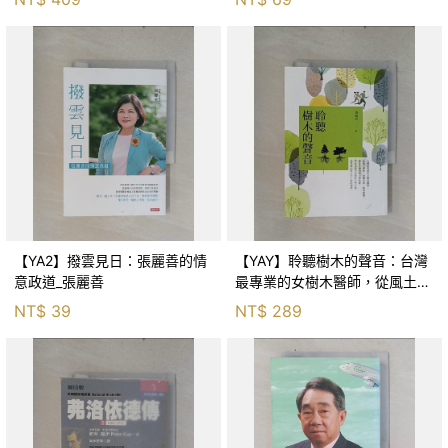
【YA2】撥雲見日：張麗善的情
【YAY】聆聽樹木的聲音：台灣
意政道_張麗善
最專業的女樹木醫師，從風土歷
史、景觀安排…_詹鳳春
NT$
39
NT$
289