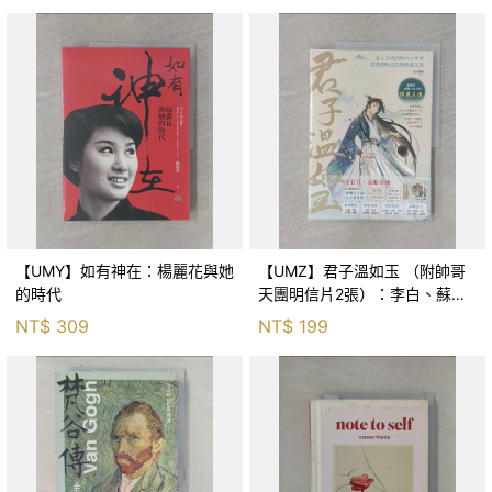
【UMY】如有神在：楊麗花與她
【UMZ】君子溫如玉 （附帥哥
的時代
天團明信片2張）：李白、蘇
軾、韓信……書寫歷史上文人武
NT$
309
NT$
199
將的曲折人生，走入美男們的內
心世界，陪他們吟詩作對執劍