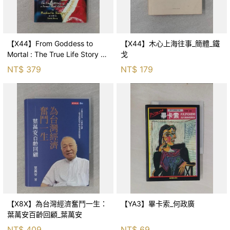
【X44】From Goddess to
【X44】木心上海往事_簡體_鐵
Mortal : The True Life Story of
戈
Kumari_Shakya, R
NT$
379
NT$
179
【X8X】為台灣經濟奮鬥一生：
【YA3】畢卡索_何政廣
葉萬安百齡回顧_葉萬安
NT$
409
NT$
69