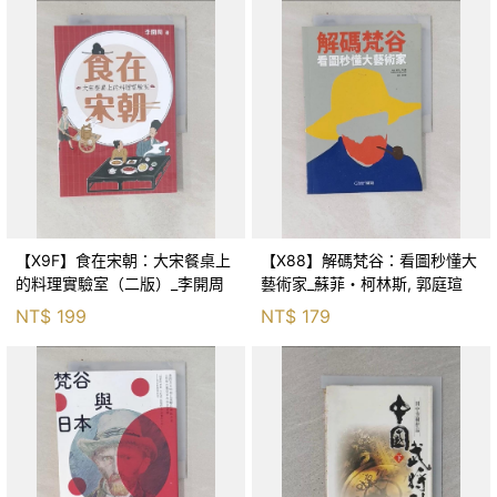
【X9F】食在宋朝：大宋餐桌上
【X88】解碼梵谷：看圖秒懂大
的料理實驗室（二版）_李開周
藝術家_蘇菲・柯林斯, 郭庭瑄
NT$
199
NT$
179