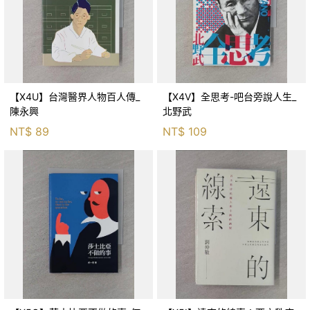
【X4U】台灣醫界人物百人傳_
【X4V】全思考-吧台旁說人生_
陳永興
北野武
NT$
89
NT$
109