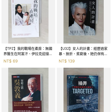
【TPZ】我的戰場在產房：無國
【U32】女人的計畫：經歷過家
界醫生在阿富汗、伊拉克迎接新
暴、挫折、貧窮後，她仍保有美
生命的熱血救援記事_王伊蕾
麗、冒險、家庭、成功、健康。
NT$
69
NT$
139
她是鋼鐵人伊隆．馬斯克的媽媽
_梅伊・馬斯克, 劉復