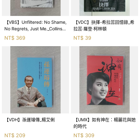
【VBS】Unfiltered: No Shame,
【VDC】抉擇-希拉蕊回憶錄_希
No Regrets, Just Me._Collins,
拉蕊‧羅登‧柯林頓
Lily
NT$
369
NT$
39
【VDH】孫運璿傳_楊艾俐
【UMX】如有神在：楊麗花與她
的時代
NT$
209
NT$
309