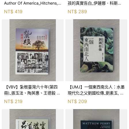
Author Of America_Hitchens,
孩的真實告白_伊蓮娜．科斯秋
Christopher
琴科, 胡宗香
NT$
419
NT$
289
【VBV】紮根臺灣六十年(第四
【UMJ】一個東西南北人：水墨
冊)_張玉法、陶英惠、王德毅 編
現代化之父劉國松傳_劉素玉, 張
著
孟起
NT$
219
NT$
209