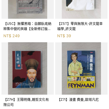
【U5C】無懼黑暗：自願臥底納
【Z5T】零與無限大-許文龍幸
粹集中營的英雄【全新修訂版】
福學_許文龍
_威托德．皮雷茨基, 黃煜文
NT$
249
NT$
39
【Z7H】王陽明傳_親哲文化有
【Z7I】漫畫 費曼_歐塔凡尼
限公司