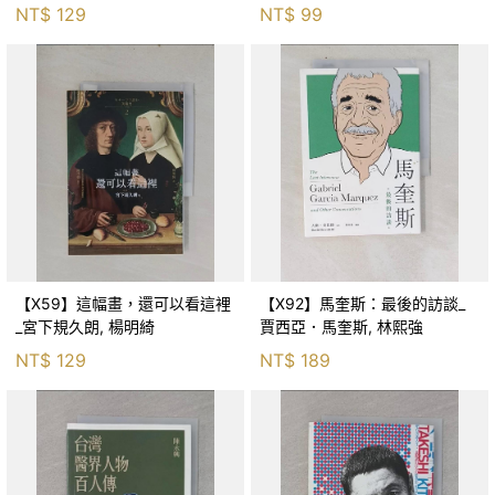
_簡體_朱生豪
NT$
129
NT$
99
【X59】這幅畫，還可以看這裡
【X92】馬奎斯：最後的訪談_
_宮下規久朗, 楊明綺
賈西亞．馬奎斯, 林熙強
NT$
129
NT$
189