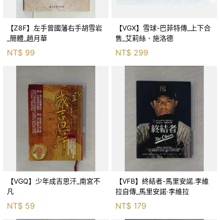
【Z8F】左手曾國藩右手胡雪岩
【VGX】雪球-巴菲特傳_上下合
_簡體_趙月華
售_艾莉絲．施洛德
NT$
99
NT$
299
【VGQ】少年成吉思汗_南宮不
【VFB】終結者-馬里安諾.李維
凡
拉自傳_馬里安諾‧李維拉
NT$
59
NT$
179