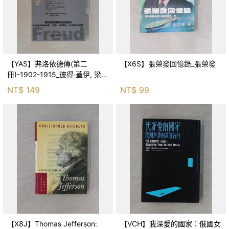
【YAS】弗洛依德傳(第二
【X6S】張榮發回憶錄_張榮發
冊)-1902-1915_彼得‧蓋伊, 梁
永，李宜澤等
NT$
149
NT$
99
【X8J】Thomas Jefferson:
【VCH】我深愛的國家：俄國女