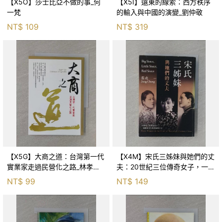
【X5O】莎士比亞不做的事_何
【X5I】遠東的線索：西方秩序
一梵
的輸入與中國的演變_劉仲敬
NT$
109
NT$
319
【X5G】大商之道：台灣第一代
【X4M】宋氏三姊妹與她們的丈
實業家走過民營化之路_林孝信,
夫：20世紀三位傳奇女子，一部
蔡玉真
動盪百年的中國現代史_張戎, 張
NT$
99
NT$
149
戎