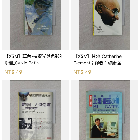
【X5M】莫內-捕捉光與色彩的
【X5M】甘地_Catherine
瞬間_Sylvie Patin
Clement；譯者：施康強
NT$
49
NT$
49