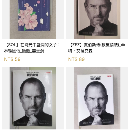
【SOL】在時光中盛開的女子：
【ZEZ】賈伯斯傳(軟皮精裝)_華
林徽因傳_簡體_姜雯漪
特．艾薩克森
NT$
59
NT$
89