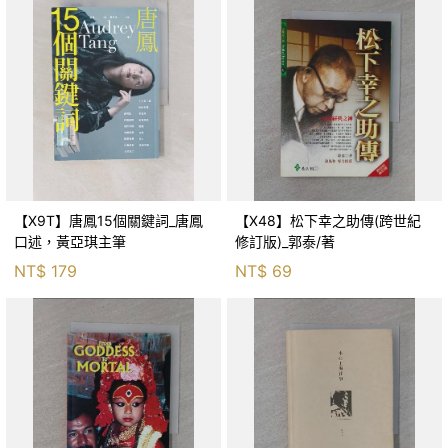
【X9T】唐鳳15個關鍵詞_唐鳳
【X48】松下幸之助傳(跨世紀
口述，黃亞琪主筆
修訂版)_郭泰/著
NT$
179
NT$
69