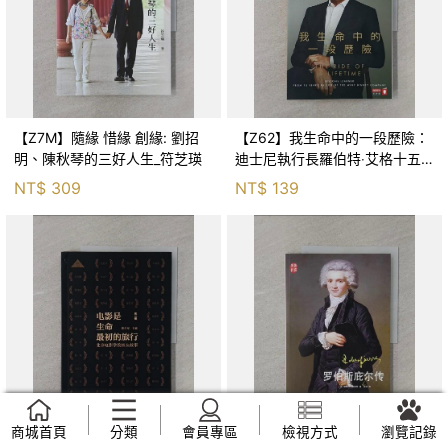
【Z7M】隨緣 惜緣 創緣: 劉招
【Z62】我生命中的一段歷險：
明、陳秋琴的三好人生_符芝瑛
迪士尼執行長羅伯特‧艾格十五
年學到的課題_羅伯特．艾格, 諶
NT$
309
NT$
139
悠文
商城首頁
分類
會員專區
檢視方式
瀏覽記錄