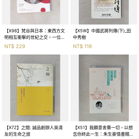
【X98】梵谷與日本：東西方文
【X5W】中國武將列傳(下)_田
明相互衝擊的世紀之交，一位偉
中秀樹
大藝術家的日本足跡_原田舞葉,
NT$
229
NT$
119
劉子倩
【X7Z】之間: 誠品創辦人吳清
【X51】我願意舍棄一切，以想
友的生命之旅
念你終此一生：朱生豪情書精選