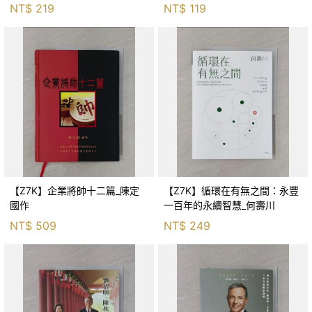
NT$
219
NT$
119
【Z7K】企業將帥十二篇_陳定
【Z7K】循環在有無之間：永豐
國作
一百年的永續智慧_何壽川
NT$
509
NT$
249