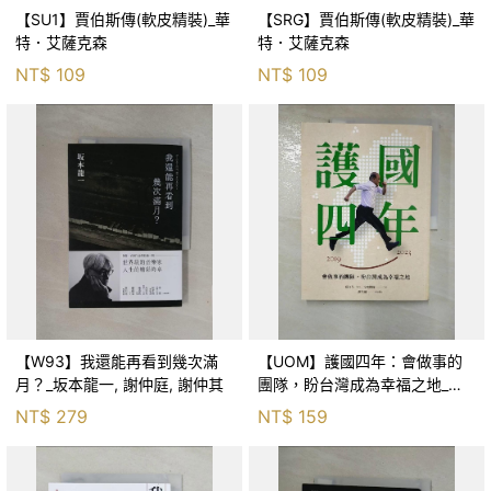
【SU1】賈伯斯傳(軟皮精裝)_華
【SRG】賈伯斯傳(軟皮精裝)_華
特．艾薩克森
特．艾薩克森
NT$
109
NT$
109
【W93】我還能再看到幾次滿
【UOM】護國四年：會做事的
月？_坂本龍一, 謝仲庭, 謝仲其
團隊，盼台灣成為幸福之地_蘇
貞昌 feat. 行政團隊, 謝其濬
NT$
279
NT$
159