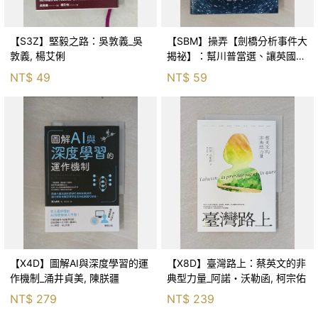
【S3Z】堅毅之路：吳敦義_吳
【SBM】操弄【劍橋分析事件大
敦義, 楊艾俐
揭祕】：幫川普當選、讓英國脫
歐，看大數據、Facebook 如何
NT$
49
NT$
59
洩露你的個資來操弄你的選擇？
_布特妮．凱瑟,
【X4D】圖解AI與深度學習的運
【X8D】臺灣路上：蔡英文的非
作機制_涌井貞美, 陳朕疆
典型力量_阿諾・沃勒函, 柯宗佑
NT$
279
NT$
239