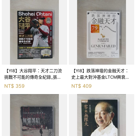
【YI8】大谷翔平：天才二刀流
【YI8】跌落神壇的金融天才：
挑戰不可能的傳奇全紀錄_張尤
史上最大對沖基金LTCM興衰啟
金
示錄_羅傑．羅溫斯坦, 林東翰
NT$
359
NT$
409