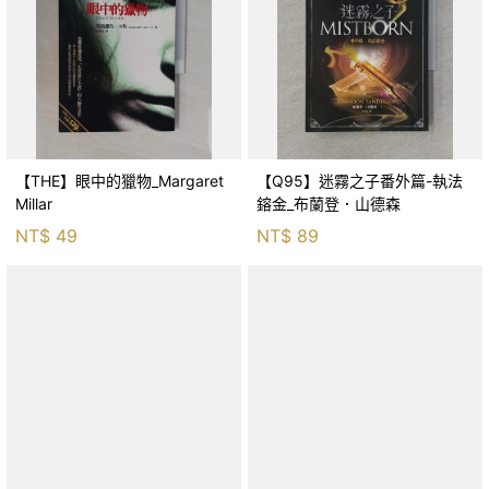
【THE】眼中的獵物_Margaret
【Q95】迷霧之子番外篇-執法
Millar
鎔金_布蘭登．山德森
NT$
49
NT$
89