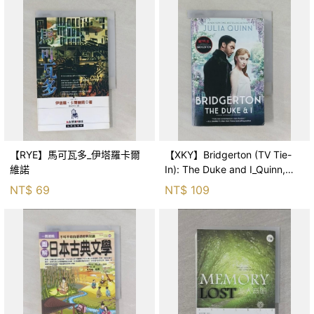
【RYE】馬可瓦多_伊塔羅卡爾
【XKY】Bridgerton (TV Tie-
維諾
In): The Duke and I_Quinn,
Julia
NT$
69
NT$
109