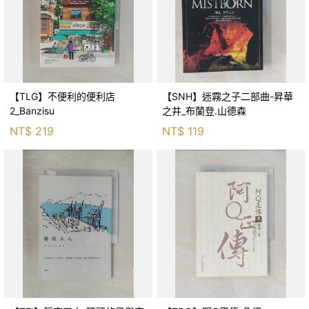
【TLG】不便利的便利店
【SNH】迷霧之子二部曲-昇華
2_Banzisu
之井_布蘭登.山德森
NT$
219
NT$
119