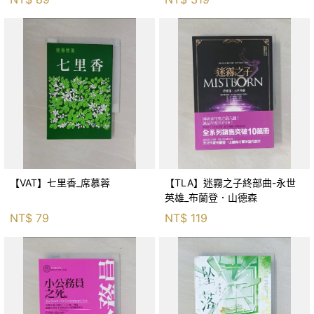
【VAT】七里香_席慕蓉
【TLA】迷霧之子終部曲-永世
英雄_布蘭登．山德森
NT$
79
NT$
119