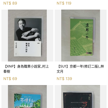
NT$
89
NT$
119
【XNP】身為職業小說家_村上
【SU1】京都一年(修訂二版)_林
春樹
文月
NT$
69
NT$
139