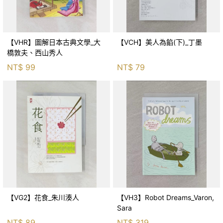
【VHR】圖解日本古典文學_大
【VCH】美人為餡(下)_丁墨
橋敦夫、西山秀人
NT$
99
NT$
79
【VG2】花食_朱川湊人
【VH3】Robot Dreams_Varon,
Sara
NT$
89
NT$
319