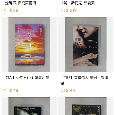
_沈曉鈺, 雷克萊爾頓
拉姆．斯托克, 洪夏天
NT$
89
NT$
219
【TAI】少年Ｈ(下)_妹尾河童
【TBF】英倫情人_麥可．翁達
傑
NT$
49
NT$
49