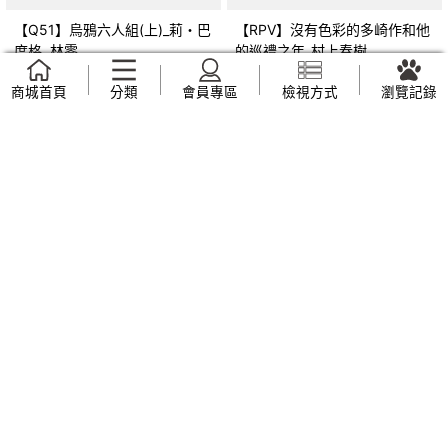
【Q51】烏鴉六人組(上)_莉・巴
【RPV】沒有色彩的多崎作和他
度格, 林零
的巡禮之年_村上春樹
NT$
99
NT$
49
商城首頁
分類
會員專區
檢視方式
瀏覽記錄
【RZL】半是蜜糖半是傷_棋子
【RLB】盜墓筆記外傳 雨村筆記
(3)：田園篇_南派三叔, 繪者：
AKRU, 康峰
NT$
79
NT$
209