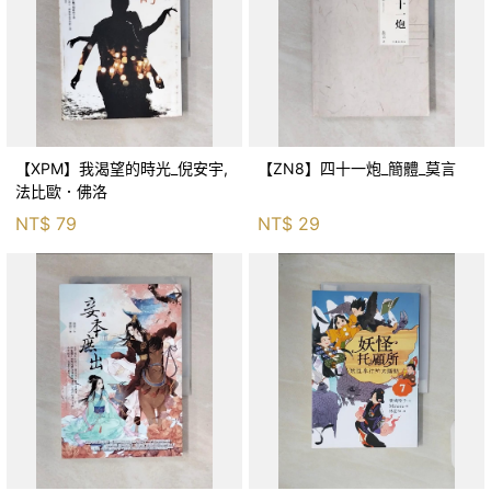
【XPM】我渴望的時光_倪安宇,
【ZN8】四十一炮_簡體_莫言
法比歐．佛洛
NT$
79
NT$
29