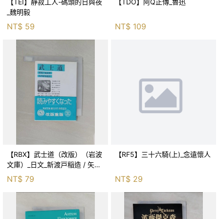
【TEI】靜寂工人-碼頭的日與夜
【TDO】阿Q正傳_魯迅
_魏明毅
NT$
59
NT$
109
【RBX】武士道（改版）（岩波
【RF5】三十六騎(上)_念遠懷人
文庫）_日文_新渡戸稲造 / 矢内
原忠雄
NT$
79
NT$
29