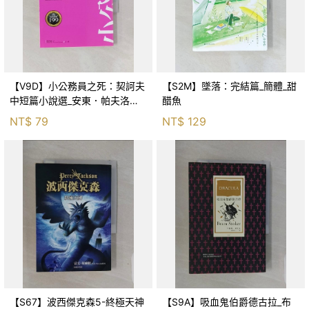
【V9D】小公務員之死：契訶夫
【S2M】墜落：完結篇_簡體_甜
中短篇小說選_安東．帕夫洛維
醋魚
奇．契訶夫
NT$
79
NT$
129
【S67】波西傑克森5-終極天神
【S9A】吸血鬼伯爵德古拉_布