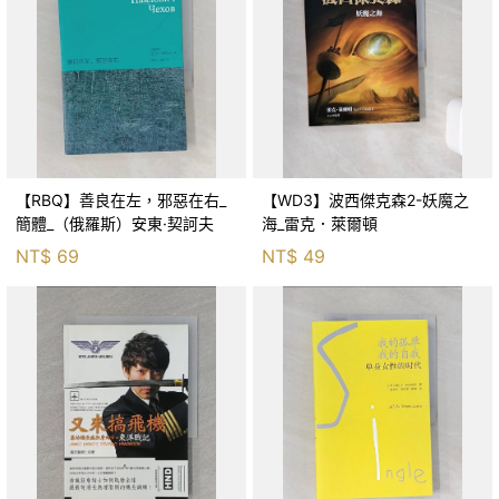
【RBQ】善良在左，邪惡在右_
【WD3】波西傑克森2-妖魔之
簡體_（俄羅斯）安東·契訶夫
海_雷克．萊爾頓
NT$
69
NT$
49