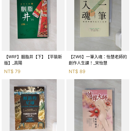
【WRF】胭脂井【下】【平裝新
【ZW6】一筆入魂：怡慧老師的
版】_高陽
創作人生課！_宋怡慧
NT$
79
NT$
89