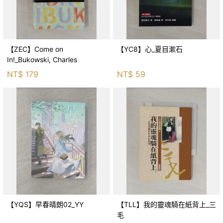
【ZEC】Come on
【YC8】心_夏目漱石
In!_Bukowski, Charles
NT$
179
NT$
59
【YQS】早春晴朗02_YY
【TLL】我的靈魂騎在紙背上_三
毛