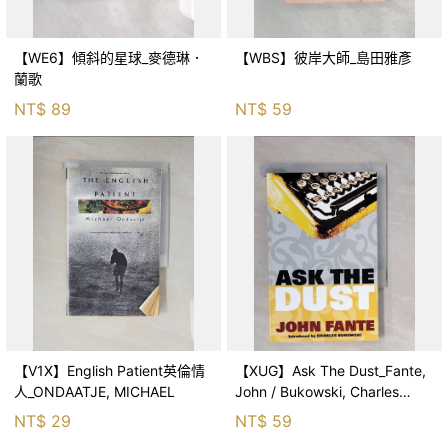
【WE6】傾斜的星球_麥德琳．
【WBS】彼岸大師_島田雅彥
蘭歌
NT$
89
NT$
59
【V1X】English Patient英倫情
【XUG】Ask The Dust_Fante,
人_ONDAATJE, MICHAEL
John / Bukowski, Charles
(FRW)
NT$
29
NT$
59