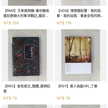
【RM4】又來搞飛機-暴坊機長
【UDA】理想國紀實：我的孤
瘋狂詹姆士的東洋戰記_瘋狂詹
單，我的自我：單身女性的時代
姆士
_簡體_麗蓓嘉·特雷斯特
NT$
159
NT$
119
【RRO】金色夜叉_簡體_尾崎紅
【RSY】美人為餡(中)_丁墨
葉
NT$
79
NT$
79