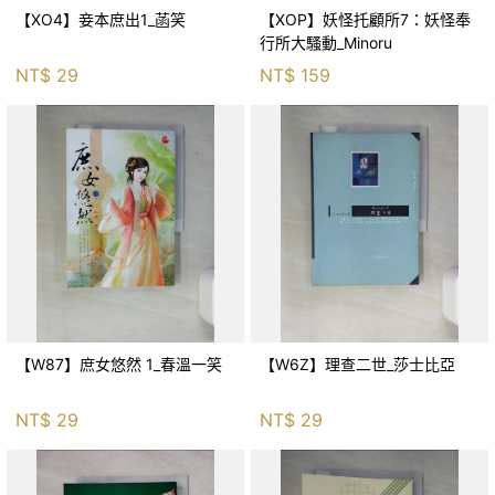
【XO4】妾本庶出1_菡笑
【XOP】妖怪托顧所7：妖怪奉
行所大騷動_Minoru
NT$
29
NT$
159
【W87】庶女悠然 1_春溫一笑
【W6Z】理查二世_莎士比亞
NT$
29
NT$
29