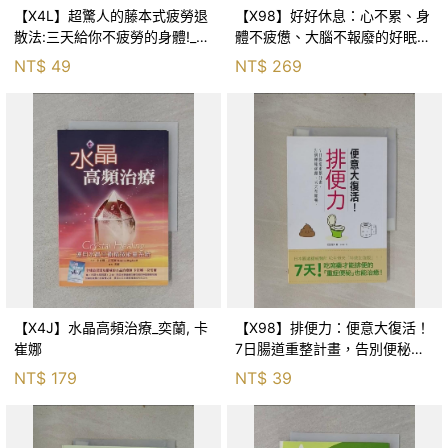
【X4L】超驚人的藤本式疲勞退
【X98】好好休息：心不累、身
散法:三天給你不疲勞的身體!_藤
體不疲憊、大腦不報廢的好眠人
本靖
生實踐法_蔡宇哲, 蔡佳璇
NT$
49
NT$
269
【X4J】水晶高頻治療_奕蘭, 卡
【X98】排便力：便意大復活！
崔娜
7日腸道重整計畫，告別便秘症
頭、天天都順暢_松尾恆男
NT$
179
NT$
39