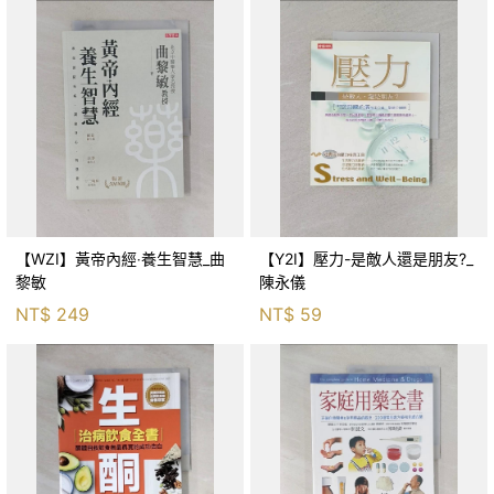
【WZI】黃帝內經‧養生智慧_曲
【Y2I】壓力-是敵人還是朋友?_
黎敏
陳永儀
NT$
249
NT$
59