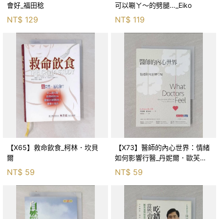
會好_福田稔
可以唰ㄚ～的劈腿…_Eiko
NT$
129
NT$
119
【X65】救命飲食_柯林．坎貝
【X73】醫師的內心世界：情緒
爾
如何影響行醫_丹妮爾．歐芙莉,
李穎琦
NT$
59
NT$
59