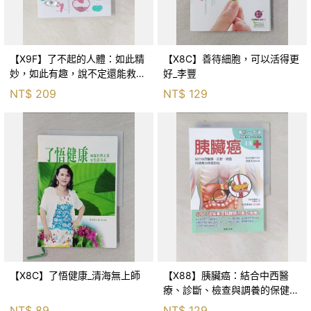
【X9F】了不起的人體：如此精
【X8C】善待細胞，可以活得更
妙，如此有趣，說不定還能救你
好_李豐
一命_山本健人, 張佳雯
NT$
209
NT$
129
【X8C】了悟健康_清海無上師
【X88】胰臟癌：結合中西醫
療、診斷、檢查與調養的保健新
知_郭世芳
NT$
89
NT$
129