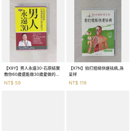
【X9Y】男人永遠30-石原結實
【X7N】拍打經絡快速祛病_孫
教你60歲還能做30歲愛做的事_
呈祥
石原結實
NT$
59
NT$
119