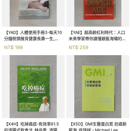
【YAD】人體使用手冊3-每天10
【YAE】超高齡紅利時代：人口
分鐘梳頭推背健康長壽一生_吳
未來學家帶你讀懂銀髮海嘯的危
清忠
機與商機，打造長壽經濟的行動
NT$
199
NT$
259
指南_布萊德利．雪曼, Bradley
Schurm
【X4H】吃掉癌症-有效率61.5
【X5D】GMI生醫蛋白質 抗癌新
的濟陽式飲食法_林品秀, 濟陽高
藍海_許瑞祥、Michael Lee