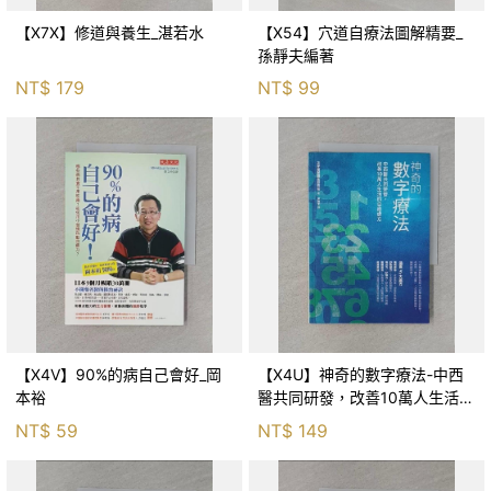
【X7X】修道與養生_湛若水
【X54】穴道自療法圖解精要_
孫靜夫編著
NT$
179
NT$
99
【X4V】90%的病自己會好_岡
【X4U】神奇的數字療法-中西
本裕
醫共同研發，改善10萬人生活的
自癒處方_次序信號體系研究所
NT$
59
NT$
149