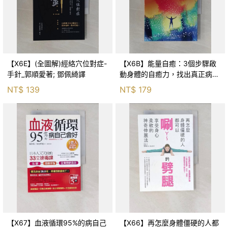
【X6E】(全圖解)經絡穴位對症-
【X6B】能量自癒：3個步驟啟
手針_郭順愛著; 鄧佩綺譯
動身體的自癒力，找出真正病
源，恢復健康與心靈自由的療法
NT$
139
NT$
179
_艾咪‧B‧謝爾, 朱浩一
【X67】血液循環95%的病自己
【X66】再怎麼身體僵硬的人都