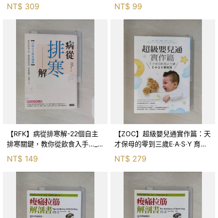
NT$
309
NT$
99
【RFK】病從排寒解-22個自主
【ZOC】超級嬰兒通實作篇：天
排寒關鍵，教你從飲食入手…_
才保母的零到三歲E‧A‧S‧Y 育兒
李璧如
法_崔西‧霍格, 梅琳達‧貝樂, 蔡孟
NT$
149
NT$
279
儒