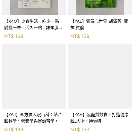
【X4O】少食生活：吃少一點，
【YAL】靈氣心世界_胡澤芬, 寶
變瘦一些，活久一點，讓頭腦與
拉‧賀倫
身體變年輕的活力飲食法_石黒
NT$
169
NT$
159
成治, 林巍翰
【YAJ】全方位入眠百科：結合
【YAH】無麩質飲食，打造健康
腦科學、營養學與運動醫學，放
腦_大衛．博瑪特
鬆減壓的100個好睡祕笈_Tokio
NT$
199
NT$
159
Knowledge, 劉格安