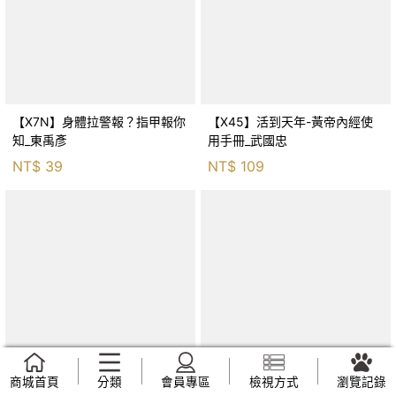
【X7N】身體拉警報？指甲報你
【X45】活到天年-黃帝內經使
知_東禹彥
用手冊_武國忠
NT$
39
NT$
109
商城首頁
分類
會員專區
檢視方式
瀏覽記錄