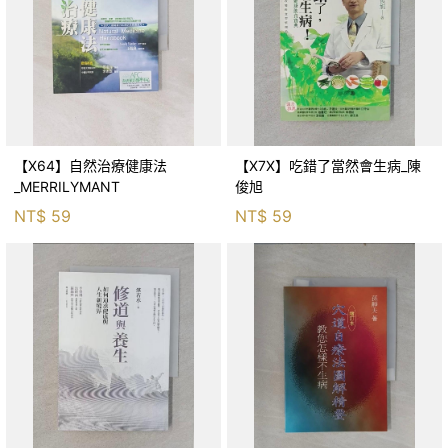
【X64】自然治療健康法
【X7X】吃錯了當然會生病_陳
_MERRILYMANT
俊旭
NT$
59
NT$
59