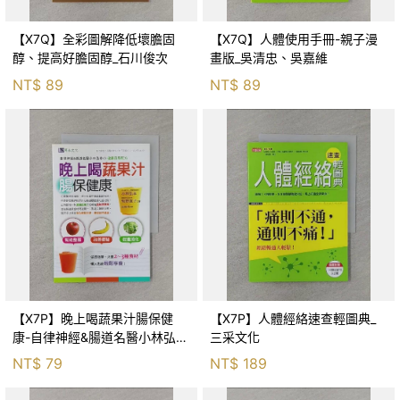
【X7Q】全彩圖解降低壞膽固
【X7Q】人體使用手冊-親子漫
醇、提高好膽固醇_石川俊次
畫版_吳清忠、吳嘉維
NT$
89
NT$
89
【X7P】晚上喝蔬果汁腸保健
【X7P】人體經絡速查輕圖典_
康-自律神經&腸道名醫小林弘幸
三采文化
的健康蔬果配方_小林弘幸、牧
NT$
79
NT$
189
野直子