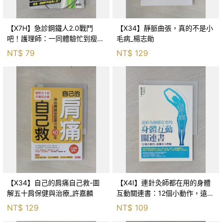
【X7H】急診鋼鐵人2.0戰鬥
【X34】靜脈曲張，真的不是小
吧！護理師：一同體驗忙到瘦
毛病_楊志勛
死.._Dr.魏
NT$
79
NT$
129
【X34】自己的肩痛自己救-圖
【X4I】連針灸師都在用的身體
解五十肩保健與治療_許嘉麟
互動關連書：12個小動作，遠離
大小病痛_野山文博，長安靖
NT$
129
NT$
109