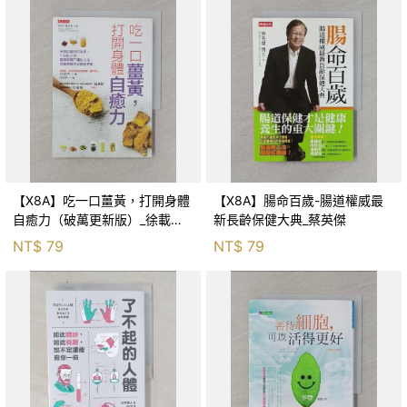
【X8A】吃一口薑黃，打開身體
【X8A】腸命百歲-腸道權威最
自癒力（破萬更新版）_徐載杰,
新長齡保健大典_蔡英傑
林育帆
NT$
79
NT$
79