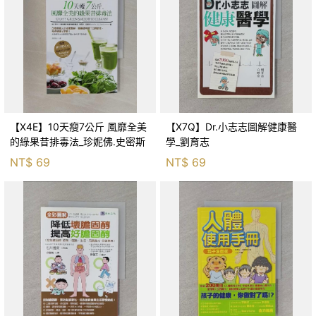
【X4E】10天瘦7公斤 風靡全美
【X7Q】Dr.小志志圖解健康醫
的綠果昔排毒法_珍妮佛.史密斯
學_劉育志
NT$
69
NT$
69