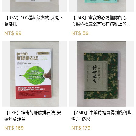
【R5V】101種超級食物_大衛．
【U4S】拿我的心聽懂你的心-
葛洛托
心臟科權威沒有寫在病歷上的悄
悄話_洪惠風
NT$
99
NT$
59
【TZ5】神奇的肝膽排石法_安
【ZMD】中藥房裡買得到的傳世
德烈莫瑞茲
名方_佟彤
NT$
169
NT$
179