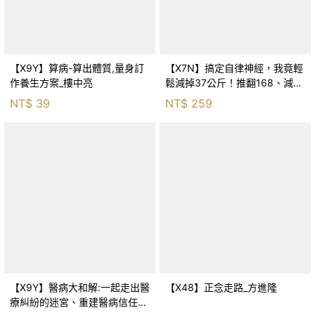
【X9Y】算病-算出體質,量身訂
【X7N】搞定自律神經，我竟輕
作養生方案_樓中亮
鬆減掉37公斤！推翻168、減
醣、斷食迷思，只要平衡腦內神
NT$
39
NT$
259
經&amp;荷爾蒙，餐餐吃飽不復
胖_富永康太, 林
【X9Y】醫病大和解:一起走出醫
【X48】正念走路_方進隆
療糾紛的迷宮、重建醫病信任關