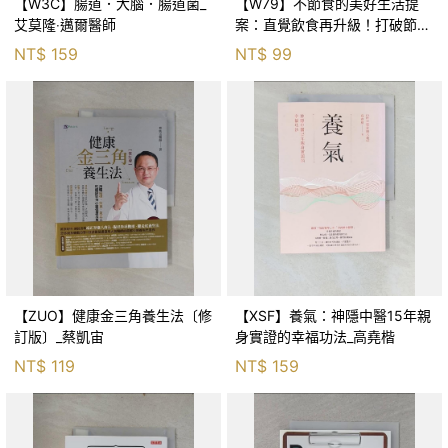
【W3C】腸道．大腦．腸道菌_
【W79】不節食的美好生活提
艾莫隆‧邁爾醫師
案：直覺飲食再升級！打破節食
的惡性循環，吃出身心平衡的健
NT$
159
NT$
99
康體態_卡洛琳．杜納, 謝慈
【ZUO】健康金三角養生法〔修
【XSF】養氣：神隱中醫15年親
訂版〕_蔡凱宙
身實證的幸福功法_高堯楷
NT$
119
NT$
159