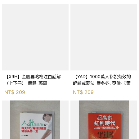
【X9H】金匱要略校注白話解
【YAD】1000萬人都說有效的
（上下冊）_簡體_郭齏
輕鬆戒菸法_嚴冬冬, 亞倫‧卡爾
NT$
209
NT$
209