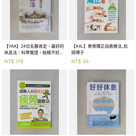
【YAA】24位名醫肯定，最好的
【X4L】脊骨矯正自癒療法_松
休息法：科學實證，給睡不好、
岡博子
沒得睡、很難醒、日夜顛倒的人
NT$
179
NT$
49
的休息與睡眠全書。_三島和夫,
伊藤和弘, 佐田節