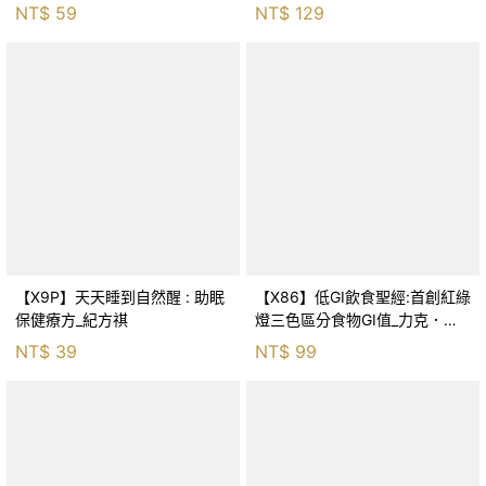
係_李詩應, 陳永綺
NT$
59
NT$
129
【X9P】天天睡到自然醒 : 助眠
【X86】低GI飲食聖經:首創紅綠
保健療方_紀方祺
燈三色區分食物GI值_力克．蓋
洛普
NT$
39
NT$
99