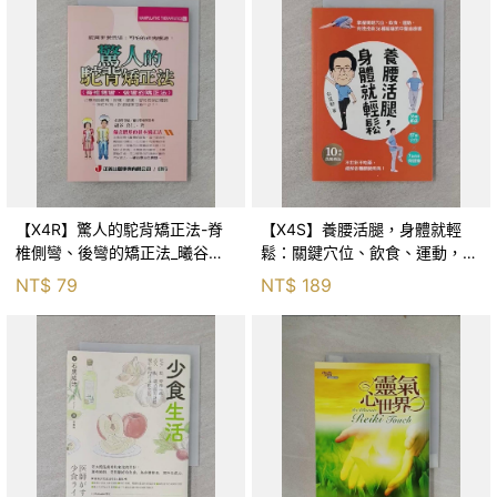
【X4R】驚人的駝背矯正法-脊
【X4S】養腰活腿，身體就輕
椎側彎、後彎的矯正法_曦谷良
鬆：關鍵穴位、飲食、運動，有
人
效改善36種痠痛的中醫自療書_
NT$
79
NT$
189
吳建勳