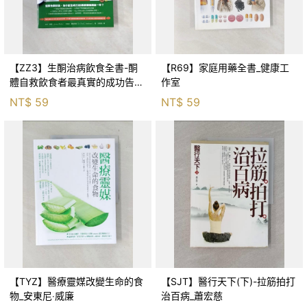
【ZZ3】生酮治病飲食全書-酮
【R69】家庭用藥全書_健康工
體自救飲食者最真實的成功告白
作室
_吉米．摩爾
NT$
59
NT$
59
【TYZ】醫療靈媒改變生命的食
【SJT】醫行天下(下)-拉筋拍打
物_安東尼‧威廉
治百病_蕭宏慈