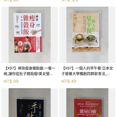
【X97】神效瘦身雜穀飯:一餐一
【X97】一個人的早午餐:日本女
碗,讓你從肚子開始瘦!美女營養
子營養大學獨創四群飲食法_香
師親身實證,腰圍減18公分不是
川芳子
NT$
99
NT$
49
奇蹟!_柴田真希