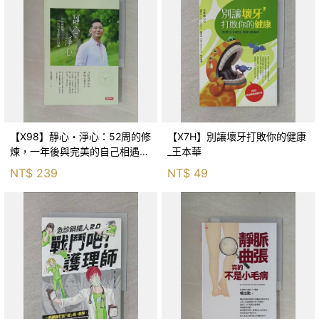
【X98】靜心・淨心：52周的修
【X7H】別讓壞牙打敗你的健康
煉，一年後與完美的自己相遇_
_王本華
洛桑加參
NT$
239
NT$
49