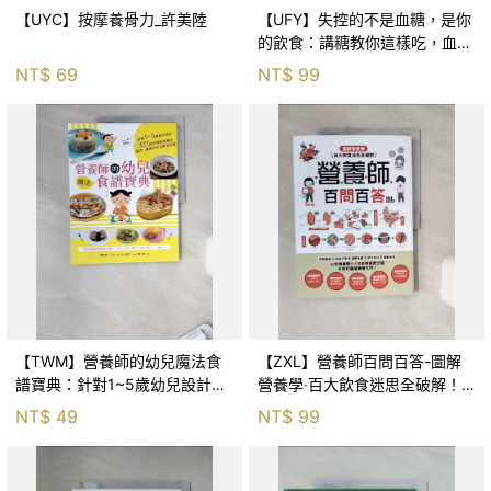
【UYC】按摩養骨力_許美陸
【UFY】失控的不是血糖，是你
的飲食：講糖教你這樣吃，血糖
穩定不飆升_講糖, 林冠怡
NT$
69
NT$
99
【TWM】營養師的幼兒魔法食
【ZXL】營養師百問百答-圖解
譜寶典：針對1~5歲幼兒設計，
營養學‧百大飲食迷思全破解！_
327道料理輕鬆解決偏食..._牧野
劉素櫻
NT$
49
NT$
99
直子