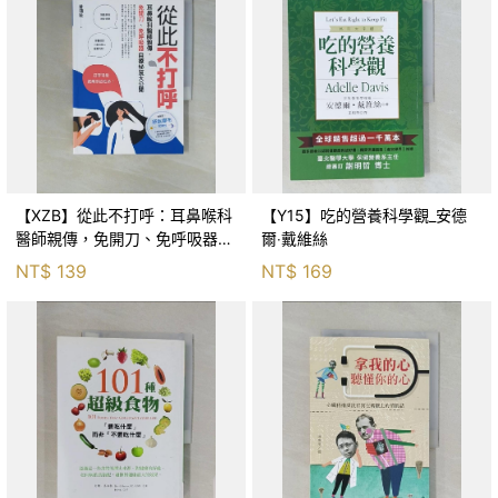
【XZB】從此不打呼：耳鼻喉科
【Y15】吃的營養科學觀_安德
醫師親傳，免開刀、免呼吸器自
爾‧戴維絲
療秘笈大公開_曾鴻鉦
NT$
139
NT$
169