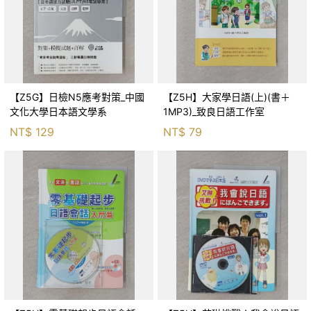
【Z5G】日檢N5應考對策_中國
【Z5H】大家學日語(上)(書＋
文化大學日本語文學系
1MP3)_致良日語工作室
NT$
129
NT$
79