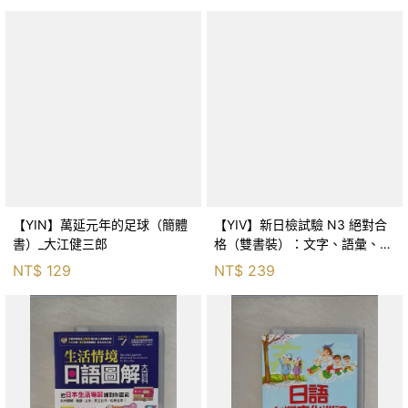
【YIN】萬延元年的足球（簡體
【YIV】新日檢試驗 N3 絕對合
書）_大江健三郎
格（雙書裝）：文字、語彙、文
法、讀解、聽解完全解析（附聽
NT$
129
NT$
239
解線上收聽+音檔下載QR碼）_
アスク出版編集