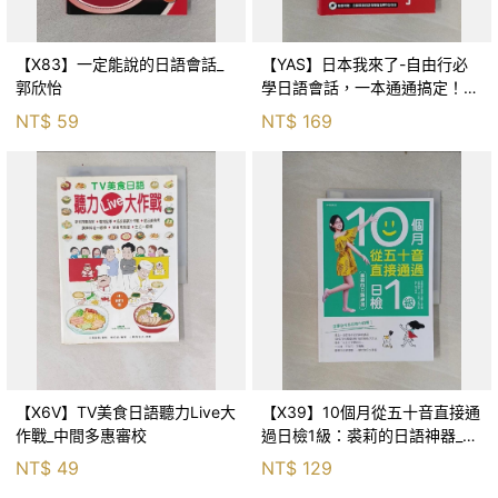
【X83】一定能說的日語會話_
【YAS】日本我來了-自由行必
郭欣怡
學日語會話，一本通通搞定！_
費長琳
NT$
59
NT$
169
【X6V】TV美食日語聽力Live大
【X39】10個月從五十音直接通
作戰_中間多惠審校
過日檢1級：裘莉的日語神器_神
奇裘莉
NT$
49
NT$
129