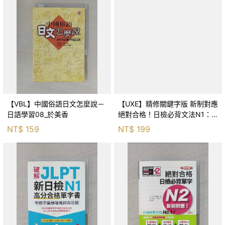
【VBL】中國俗語日文怎麼說－
【UXE】精修關鍵字版 新制對應
日語學習08_於美香
絕對合格！日檢必背文法N1：
附三回模擬試題 (25K+MP3)_吉
NT$
159
NT$
199
松由美, 田中陽子, 山田社日檢題