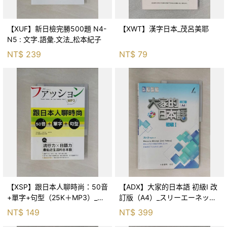
【XUF】新日檢完勝500題 N4-
【XWT】漢字日本_茂呂美耶
N5 : 文字.語彙.文法_松本紀子
NT$
239
NT$
79
【XSP】跟日本人聊時尚：50音
【ADX】大家的日本語 初級Ⅰ 改
+單字+句型（25K＋MP3）_大
訂版（A4）_スリーエーネット
山和佳子, 西村惠子, 吳冠儀
ワーク
NT$
149
NT$
399