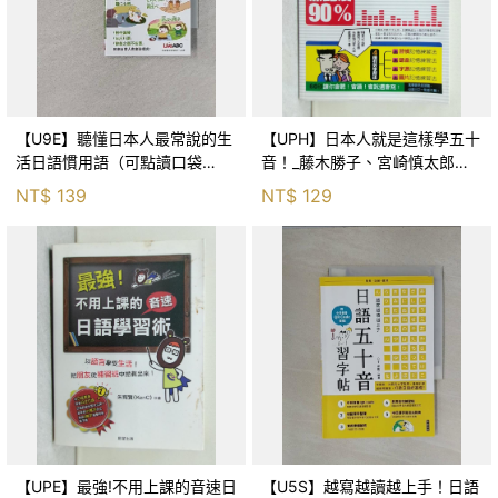
【U9E】聽懂日本人最常說的生
【UPH】日本人就是這樣學五十
活日語慣用語（可點讀口袋
音！_藤木勝子、宮崎慎太郎教
書）：書+朗讀MP3_LiveABC編
授/審訂
NT$
139
NT$
129
輯群
【UPE】最強!不用上課的音速日
【U5S】越寫越讀越上手！日語