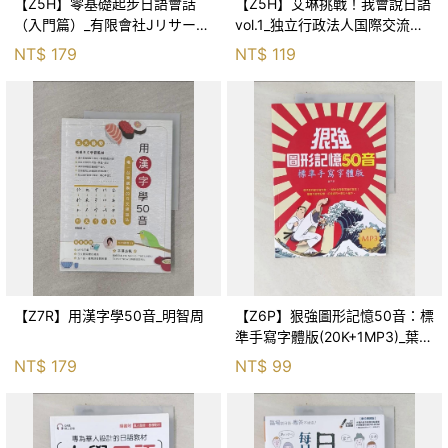
【Z5H】零基礎起步日語會話
【Z5H】艾琳挑戰！我會說日語
（入門篇）_有限會社Jリサーチ
vol.1_独立行政法人国際交流基
出版
金
NT$
179
NT$
119
【Z7R】用漢字學50音_明智周
【Z6P】狠強圖形記憶50音：標
準手寫字體版(20K+1MP3)_葉平
亭
NT$
179
NT$
99