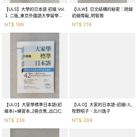
【ULS】大學的日本語 初級 Vol.
【ULW】日文結構的秘密：跨越
１ 二版_東京外國語大學留學生
初級障礙_明智周
日本語教育中心, 譯者：久保田
NT$
199
NT$
219
佐和子, 李宣儀
【ULO】大家學標準日本語(初
【ULO】大家的日本語-初級I.II_
級本)+練習本_2冊合售_出口仁
牧野昭子、北川逸子
NT$
339
NT$
269