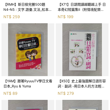
【RMH】新日檢完勝500題
【X71】日語閱讀越聽越上手 日
N4-N5 : 文字.語彙.文法_松本紀
本奇幻短篇集Ⅱ（附情境配樂日
子
語朗讀MP3）_星新一, 譯者：李
NT$
259
NT$
199
菁薇, 林華芷, 繪者：Aikoberr
【YAM】跟著RyuuuTV學日文看
【X5D】史上最強圖解日語形容
日本_Ryu & Yuma
詞．副詞 -用日本人的方法輕鬆
記住一字多義，一輩子不會忘_
NT$
89
NT$
279
今井新悟