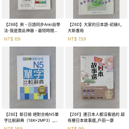
【Z6B】英、日語同步Anki自學
【Z6D】大家的日本語-初級II_
法-我是靠此神器，最短時間通
大新書局
過_簡群
NT$
69
NT$
159
【Z6E】新日檢 絕對合格N5單
【Z6F】連日本人都沒看過的 超
字比較辭典（18K+2MP3）_吉
有梗日本故事選_戶田一康
松由美, 小池直子
NT$
169
NT$
99