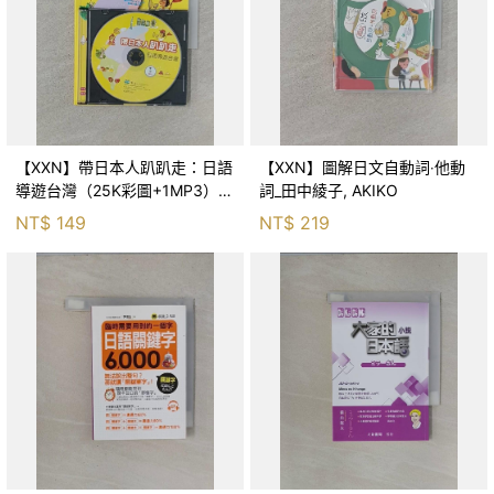
【XXN】帶日本人趴趴走：日語
【XXN】圖解日文自動詞‧他動
導遊台灣（25K彩圖+1MP3）_
詞_田中綾子, AKIKO
張澤崇, 巽奈緒子
NT$
149
NT$
219