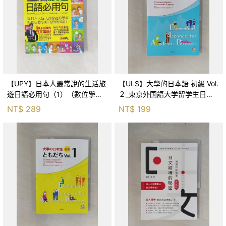
【UPY】日本人最常說的生活旅
【ULS】大學的日本語 初級 Vol.
遊日語必用句（1）（數位學習
２_東京外国語大学留学生日本
版）_希伯崙編輯部
語教育センター, 譯者：久保田
NT$
289
NT$
199
佐和子, 李宣儀