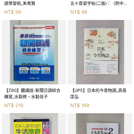
語學習術_朱育賢
五十音習字帖(二版)：（附中日
發音 QR Code 音檔）_DT企劃
NT$
99
NT$
99
【Z9G】聽讀說-新聞日語綜合
【UP5】日本的今昔物語_高島
練習_水穀修，水穀信子
匡弘
NT$
219
NT$
199