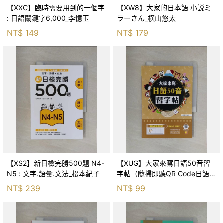
【XXC】臨時需要用到的一個字
【XW8】大家的日本語 小説ミ
: 日語關鍵字6,000_李憶玉
ラーさん_横山悠太
NT$
149
NT$
179
【XS2】新日檢完勝500題 N4-
【XUG】大家來寫日語50音習
N5 : 文字.語彙.文法_松本紀子
字帖（隨掃即聽QR Code日語
50音語音檔 MP3）_上杉哲
NT$
239
NT$
99