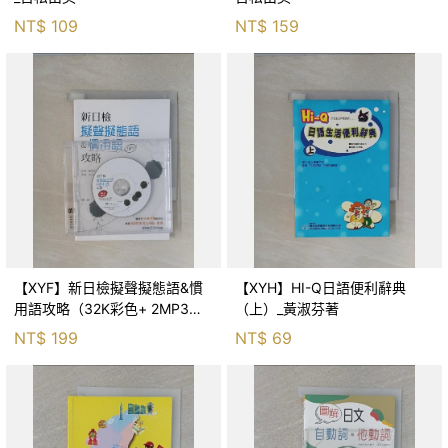
NT$
109
NT$
159
【XYF】新日檢擬聲擬態語&慣
【XYH】HI-Q日語便利辭典
用語攻略（32K彩色+ 2MP3）_
（上）_黃淑芬著
藤本紀子, 田中綾子, 洪玉樹
NT$
199
NT$
69