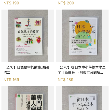
錄標準日語朗讀音檔QR Code）
情境：一本書，換一張N5合格
NT$
199
NT$
209
_麥美弘
證書！（25K+QR碼線上音檔）_
吉松由美,
【Z7C】日語單字的故事_福長
【Z7C】從日本中小學課本學單
浩二
字［新編版］(附東京音朗讀
MP3)_福長浩二
NT$
169
NT$
189