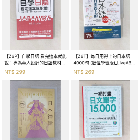
【Z6P】自學日語 看完這本就能
【Z6T】每日用得上的日本語
說：專為華人設計的日語教材，
4000句 (數位學習版)_LiveABC
50音+筆順+單字+文法+會話一
編輯群
NT$
299
NT$
269
次學會！（附QR碼線上音檔+真
人發音教學影