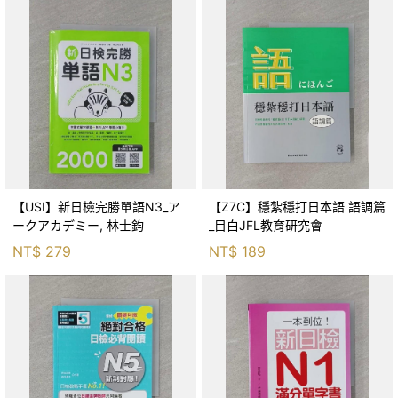
【USI】新日檢完勝單語N3_ア
【Z7C】穩紮穩打日本語 語調篇
ークアカデミー, 林士鈞
_目白JFL教育研究會
NT$
279
NT$
189