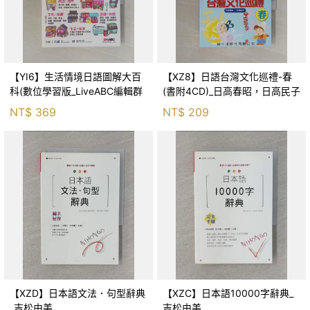
【YI6】生活情境日語圖解大百
【XZ8】日語台灣文化巡禮-春
科(數位學習版_LiveABC編輯群
(書附4CD)_日高春昭，日高民子
NT$
369
NT$
209
【XZD】日本語文法．句型辭典
【XZC】日本語10000字辭典_
_吉松由美
吉松由美