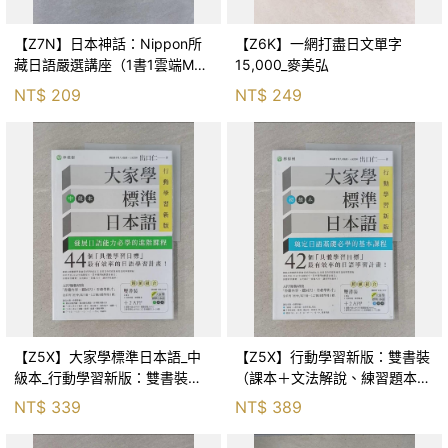
【Z7N】日本神話：Nippon所
【Z6K】一網打盡日文單字
藏日語嚴選講座（1書1雲端MP3
15,000_麥美弘
音檔）_王文萱, 黃毓倫, 游翔皓,
NT$
209
NT$
249
EZ Japan編輯部, 譯者
【Z5X】大家學標準日本語_中
【Z5X】行動學習新版：雙書裝
級本_行動學習新版：雙書裝
（課本＋文法解說、練習題本）
（課本＋文法解說、練習題本）
＋２APP（書籍內容＋、教學影
NT$
339
NT$
389
＋２APP（書籍內容＋隨選即
片）iOS / Android適用_出口仁
聽、教學影片）iOS