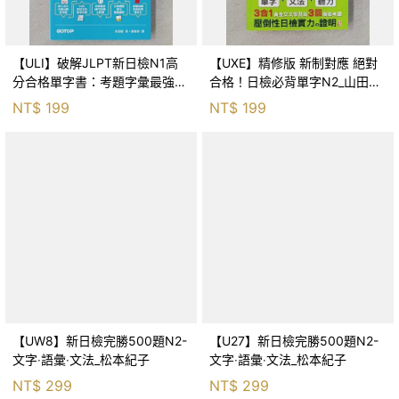
【ULI】破解JLPT新日檢N1高
【UXE】精修版 新制對應 絕對
分合格單字書：考題字彙最強蒐
合格！日檢必背單字N2_山田社
錄與攻略(附考衝單字別冊、遮
日檢題庫小組_山田社日檢題庫
NT$
199
NT$
199
色片、MP3音檔QR Code)_金基
小組
範,
【UW8】新日檢完勝500題N2-
【U27】新日檢完勝500題N2-
文字‧語彙‧文法_松本紀子
文字‧語彙‧文法_松本紀子
NT$
299
NT$
299