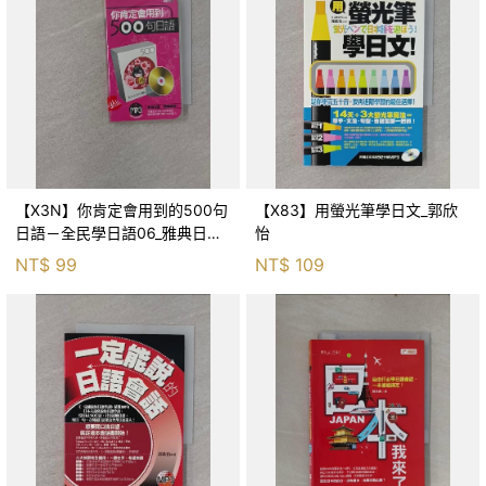
【X3N】你肯定會用到的500句
【X83】用螢光筆學日文_郭欣
日語－全民學日語06_雅典日研
怡
所
NT$
99
NT$
109