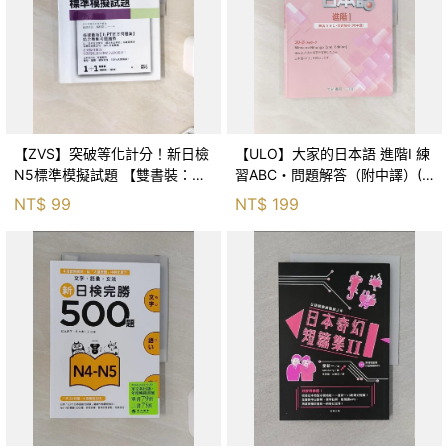
【ZVS】突破等化計分！新日檢
【ULO】大家的日本語 進階Ⅰ 練
N5標準模擬試題 【雙書裝：全
習ABC・問題解答（附中譯）(2
科目5回＋解析本＋聽解】_高島
版)_スリーエーネットワーク
NT$
99
NT$
199
匡弘, 福長浩二