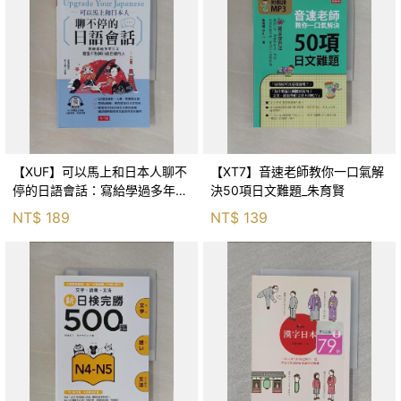
【XUF】可以馬上和日本人聊不
【XT7】音速老師教你一口氣解
停的日語會話：寫給學過多年日
決50項日文難題_朱育賢
文，還是不敢開口說日語的人
NT$
189
NT$
139
(附QR Code線上學習音檔)_渡
邊由里, 林