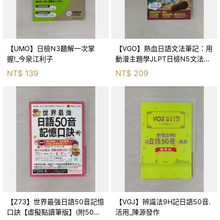
【UMO】日檢N3聽解一次掌
【VGO】熱血日語文法筆記：用
握!_今泉江利子
動漫主題學JLPT日檢N5文法句
型_和樹日本語 和樹老師
NT$
139
NT$
209
【Z73】世界最強日語50音記憶
【VGJ】辨識法9H記日語50音.
口訣【虛擬點讀筆版】(附50音
活用_陳源發作