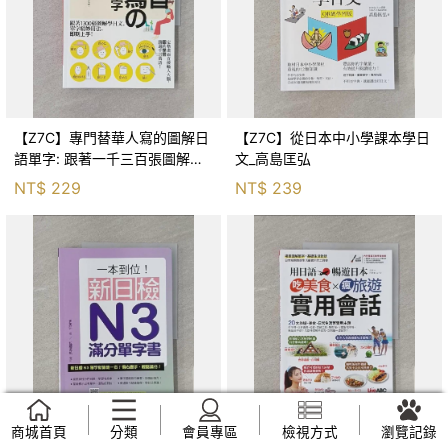
【Z7C】專門替華人寫的圖解日
【Z7C】從日本中小學課本學日
語單字: 跟著一千三百張圖解學
文_高島匡弘
日文,生活的每一天都能用日文
NT$
229
NT$
239
說!_檸檬樹日語教學團隊
商城首頁
分類
會員專區
檢視方式
瀏覽記錄