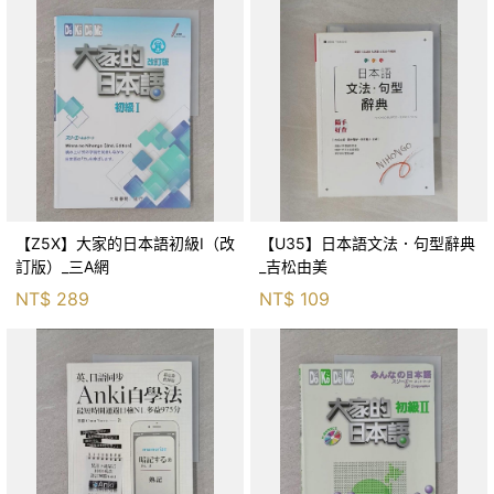
【Z5X】大家的日本語初級Ⅰ（改
【U35】日本語文法．句型辭典
訂版）_三A網
_吉松由美
NT$
289
NT$
109