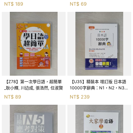
隨身單字卡+50音發音與口形影
NT$
189
NT$
69
片+「Youtor App」內含VRP虛
擬
【Z78】第一次學日語，超簡單
【U35】精裝本 增訂版 日本語
_耿小輝, 川边成, 張浩然, 任淑賢
10000字辭典：N1，N2，N3，
N4，N5單字辭典
NT$
89
NT$
239
（25K+MP3）_吉松由美, 田中
陽子, 西村