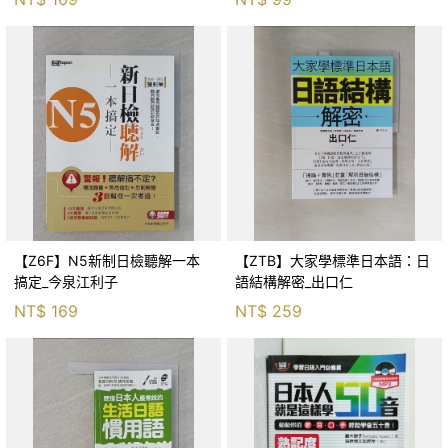
【Z6F】N5新制日檢聽解一本
【ZTB】大家學標準日本語：日
搞定_今泉江利子
語結構解密_出口仁
NT$
169
NT$
259