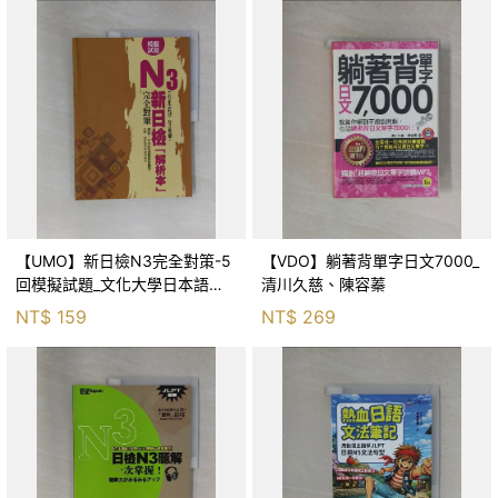
【UMO】新日檢N3完全對策-5
【VDO】躺著背單字日文7000_
回模擬試題_文化大學日本語文
清川久慈、陳容蓁
學系
NT$
159
NT$
269