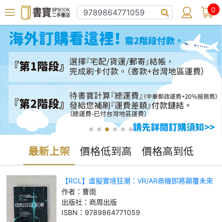
0
最新上架
價格低到高
價格高到低
【RCL】虛擬實境狂潮：VR/AR商機即將顛覆未來
的十大產業_曹雨
作者：
曹雨
出版社：
商周出版
ISBN：
9789864771059