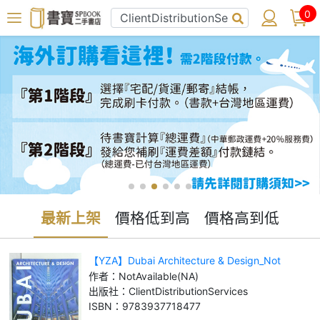
0
最新上架
價格低到高
價格高到低
【YZA】Dubai Architecture & Design_Not
Available (NA)
作者：
NotAvailable(NA)
出版社：
ClientDistributionServices
ISBN：
9783937718477