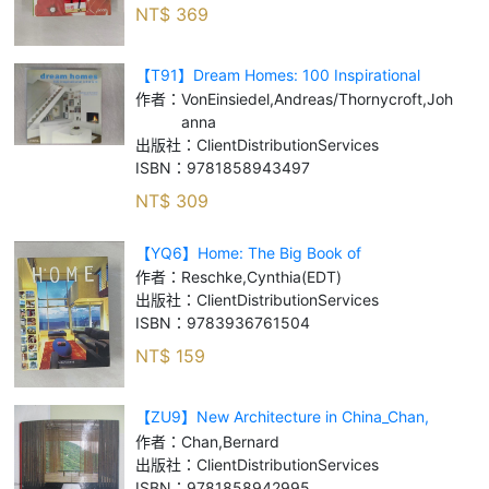
NT$
369
【T91】Dream Homes: 100 Inspirational
Interiors_Von Einsiedel, Andreas/
作者：
VonEinsiedel,Andreas/Thornycroft,Joh
anna
出版社：
ClientDistributionServices
ISBN：
9781858943497
NT$
309
【YQ6】Home: The Big Book of
Residentials_Reschke, Cynthia (EDT)
作者：
Reschke,Cynthia(EDT)
出版社：
ClientDistributionServices
ISBN：
9783936761504
NT$
159
【ZU9】New Architecture in China_Chan,
Bernard
作者：
Chan,Bernard
出版社：
ClientDistributionServices
ISBN：
9781858942995