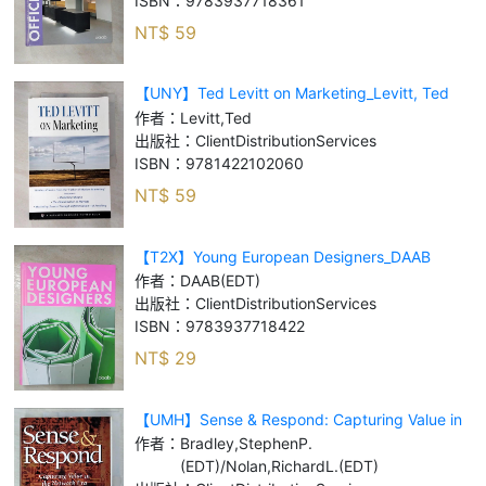
ISBN：
9783937718361
NT$
59
【UNY】Ted Levitt on Marketing_Levitt, Ted
作者：
Levitt,Ted
出版社：
ClientDistributionServices
ISBN：
9781422102060
NT$
59
【T2X】Young European Designers_DAAB
(EDT)
作者：
DAAB(EDT)
出版社：
ClientDistributionServices
ISBN：
9783937718422
NT$
29
【UMH】Sense & Respond: Capturing Value in
the Network Era_Bradley, Ste
作者：
Bradley,StephenP.
(EDT)/Nolan,RichardL.(EDT)