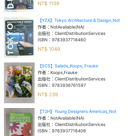
NT$
1139
【YZA】Tokyo Architecture & Design_Not
Available (NA)
作者：
NotAvailable(NA)
出版社：
ClientDistributionServices
ISBN：
9783937718460
NT$
1049
【SC5】Salads_Koops, Frauke
作者：
Koops,Frauke
出版社：
ClientDistributionServices
ISBN：
9783936761597
NT$
239
【T2H】Young Designers Americas_Not
Available (NA)
作者：
NotAvailable(NA)
出版社：
ClientDistributionServices
ISBN：
9783937718408