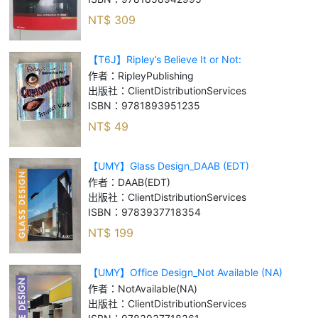
NT$
309
【T6J】Ripley’s Believe It or Not:
Curioddities_Ripley Publishing
作者：
RipleyPublishing
出版社：
ClientDistributionServices
ISBN：
9781893951235
NT$
49
【UMY】Glass Design_DAAB (EDT)
作者：
DAAB(EDT)
出版社：
ClientDistributionServices
ISBN：
9783937718354
NT$
199
【UMY】Office Design_Not Available (NA)
作者：
NotAvailable(NA)
出版社：
ClientDistributionServices