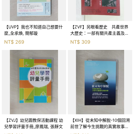
【UVP】我也不知道自己想要什
【ZVF】另眼看歷史 共產世界
麼_全承煥, 簡郁璇
大歷史：一部有關共產主義及共
產黨兩百年的興衰史_呂正理
NT$
269
NT$
309
【ZVJ】幼兒園教保活動課程 幼
【XIH】從未知中解脫-10個回溯
兒學習評量手冊_廖鳳瑞, 張靜文
前世了解今生挑戰的真實故事_
羅伯特．舒