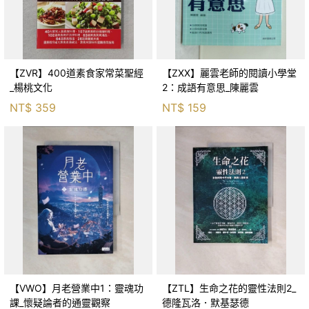
【ZVR】400道素食家常菜聖經
【ZXX】麗雲老師的閱讀小學堂
_楊桃文化
2：成語有意思_陳麗雲
NT$
359
NT$
159
【VWO】月老營業中1：靈魂功
【ZTL】生命之花的靈性法則2_
課_懷疑論者的通靈觀察
德隆瓦洛．默基瑟德