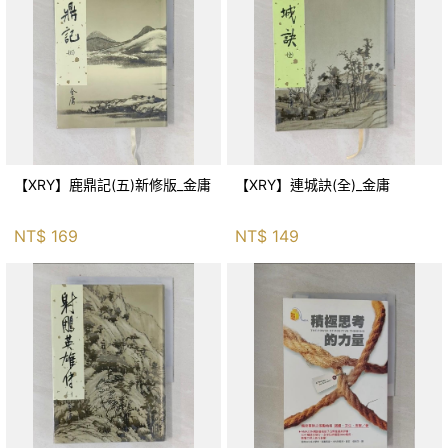
【XRY】鹿鼎記(五)新修版_金庸
【XRY】連城訣(全)_金庸
NT$
169
NT$
149