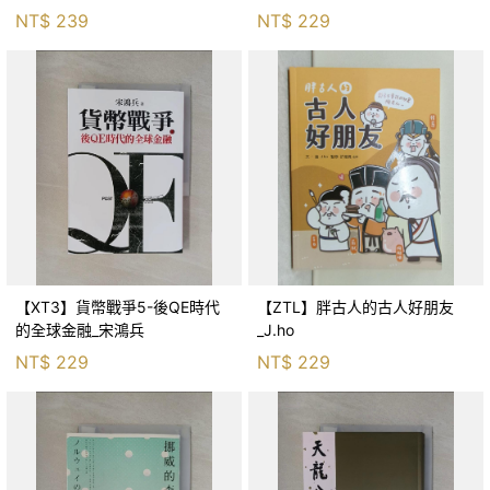
生存適應_柯智元
NT$
239
NT$
229
【XT3】貨幣戰爭5-後QE時代
【ZTL】胖古人的古人好朋友
的全球金融_宋鴻兵
_J.ho
NT$
229
NT$
229