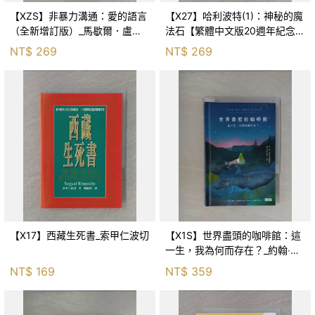
【XZS】非暴力溝通：愛的語言
【X27】哈利波特(1)：神秘的魔
（全新增訂版）_馬歇爾．盧森
法石【繁體中文版20週年紀念】
堡, 蕭寶森
_J.K.羅琳, 彭倩文
NT$
269
NT$
269
【X17】西藏生死書_索甲仁波切
【X1S】世界盡頭的咖啡館：這
一生，我為何而存在？_約翰‧史
崔勒基, Elsa
NT$
169
NT$
359