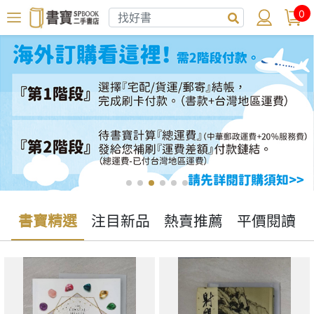
0
書寶精選
注目新品
熱賣推薦
平價閱讀