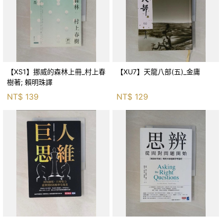
【XS1】挪威的森林上冊_村上春
【XU7】天龍八部(五)_金庸
樹著; 賴明珠譯
NT$
139
NT$
129