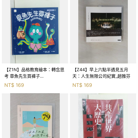
【Z1N】品格教育繪本：轉念思
【Z44】早上六點半遇見五月
考 章魚先生買褲子
天：人生無限公司紀實_趙雅芬
(Octopants)_蘇西‧西尼爾, 黃筱
NT$
169
NT$
169
茵