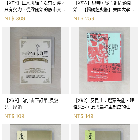
【XTY】巨人思維：沒有捷徑，
【XSW】思辨，從問對問題開
只有努力，從零開始的股市交易
始：【暢銷經典版】美國大學邏
員_巨人傑
輯思考聖經_尼爾．布朗, 史都
NT$
309
NT$
259
華．基里, 羅耀宗, 蔡宏明, 黃賓
星
【XSP】向宇宙下訂單_貝波
【XR2】反民主：選票失能、理
兒．摩爾
性失調，反思最神聖制度的狂亂
與神話！_傑森‧布倫南, 劉維人
NT$
109
NT$
149