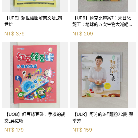
【UPE】賴世雄圖解英文法_賴
【UP6】達克比辦案7：末日恐
世雄
龍王：地球的五次生物大滅絕_
胡妙芬
NT$
379
NT$
209
【UQB】紅豆綠豆碰：手機的誘
【ULR】阿芳的3杯麵粉72變_蔡
惑_吳佐晰
季芳
NT$
179
NT$
159