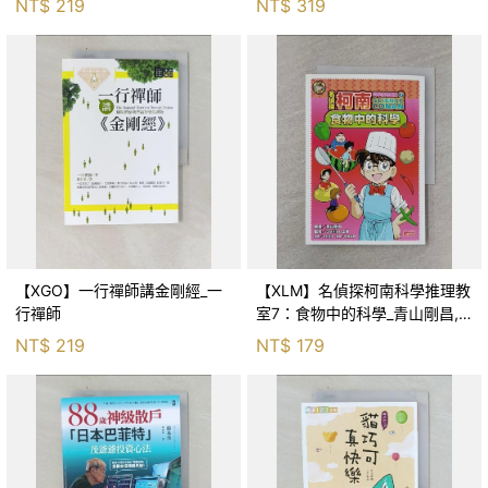
NT$
219
NT$
319
【XGO】一行禪師講金剛經_一
【XLM】名偵探柯南科學推理教
行禪師
室7：食物中的科學_青山剛昌,
Galileo工房, 黃薇嬪
NT$
219
NT$
179