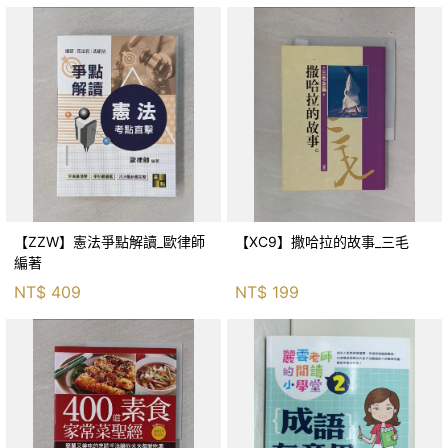
【ZZW】憲法爭點解讀_歐律師
【XC9】撒哈拉的故事_三毛
編著
NT$
409
NT$
199