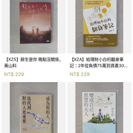
【XZ5】餘生是你 晚點沒關係_
【XZA】給理財小白的翻身筆
黃山料
記：2年從負債75萬到資產300
萬，ETF讓我走在財務自由路上_
NT$
229
NT$
229
鐵蛋