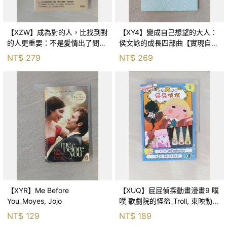
【XZW】成為對的人，比找到對
【XY4】變成自己想望的大人：
的人更重要：不是愛情出了問
侯文詠的成長四部曲【實現自
題，而是認知需要升級！_Mr. P
己】_侯文詠
NT$
279
NT$
269
【XYR】Me Before
【XUQ】屁屁偵探動畫漫畫9 噗
You_Moyes, Jojo
噗 歌劇院的怪盜_Troll, 東映動畫
株式會社, 張東君
NT$
129
NT$
189