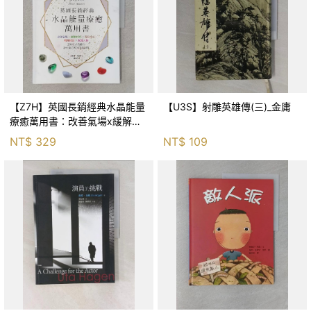
【Z7H】英國長銷經典水晶能量
【U3S】射雕英雄傳(三)_金庸
療癒萬用書：改善氣場x緩解疼
痛x穩定身心x增加財富x促進人
NT$
329
NT$
109
緣，250種水晶礦石給你最完整
的生活對策_菲利