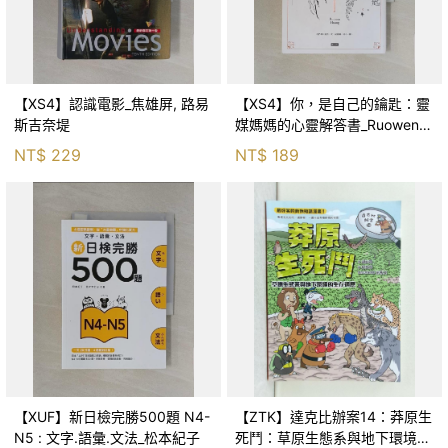
【XS4】認識電影_焦雄屏, 路易
【XS4】你，是自己的鑰匙：靈
斯吉奈堤
媒媽媽的心靈解答書_Ruowen
Huang
NT$
229
NT$
189
【XUF】新日檢完勝500題 N4-
【ZTK】達克比辦案14：莽原生
N5 : 文字.語彙.文法_松本紀子
死鬥：草原生態系與地下環境的