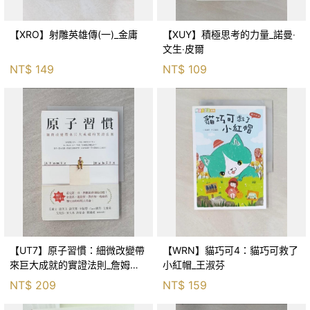
【XRO】射雕英雄傳(一)_金庸
【XUY】積極思考的力量_諾曼‧
文生‧皮爾
NT$
149
NT$
109
【UT7】原子習慣：細微改變帶
【WRN】貓巧可4：貓巧可救了
來巨大成就的實證法則_詹姆斯‧
小紅帽_王淑芬
克利爾, 蔡世偉
NT$
209
NT$
159