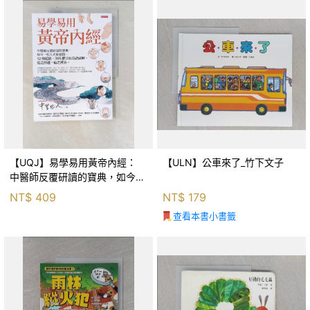
【UQJ】易學易用黃帝內經：
【ULN】公車來了_竹下文子
中醫師反覆研讀的寶典，如今一
般人也能實踐。12條經絡、365
NT$
409
NT$
179
個穴位白話詳解，經之所過，病
查看本書小書籤
之所治。_中里巴人