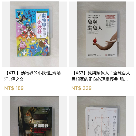
【XTL】動物界的小妖怪_齊藤
【XS7】象與騎象人：全球百大
洋, 伊之文
思想家的正向心理學經典_強納
森．海德, 李靜瑤
NT$
189
NT$
229