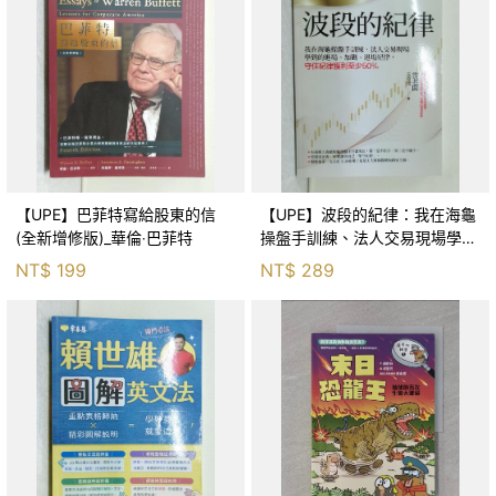
【UPE】巴菲特寫給股東的信
【UPE】波段的紀律：我在海龜
(全新增修版)_華倫‧巴菲特
操盤手訓練、法人交易現場學到
的進場、加碼、退場紀律，守住
NT$
199
NT$
289
紀律獲利至少50％_雷老闆