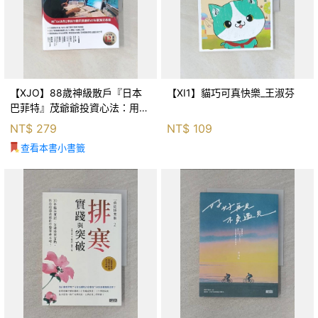
【XJO】88歲神級散戶『日本
【XI1】貓巧可真快樂_王淑芬
巴菲特』茂爺爺投資心法：用
「126法則」滾出18億円資產的
NT$
279
NT$
109
69年股海交易術_藤本茂, 賴惠
查看本書小書籤
鈴