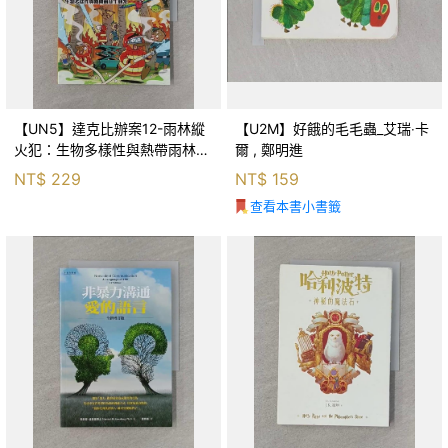
【UN5】達克比辦案12-雨林縱
【U2M】好餓的毛毛蟲_艾瑞‧卡
火犯：生物多樣性與熱帶雨林生
爾 , 鄭明進
態系_柯智元
NT$
229
NT$
159
查看本書小書籤