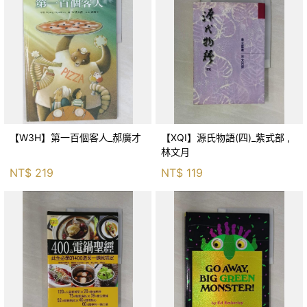
【W3H】第一百個客人_郝廣才
【XQI】源氏物語(四)_紫式部 ,
林文月
NT$
219
NT$
119