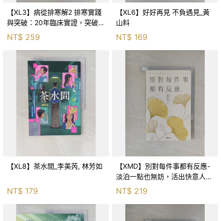
【XL3】病從排寒解2 排寒實踐
【XL6】好好再見 不負遇見_黃
與突破：20年臨床實證，突破排
山料
寒盲點，防治疫毒流感的中醫養
NT$
259
NT$
169
命方略！_李璧如
【XL8】茶水間_李美芮, 林芳如
【XMD】別對每件事都有反應-
淡泊一點也無妨，活出快意人生
的99個禪練習！_枡野俊明, 黃
NT$
179
NT$
219
薇嬪