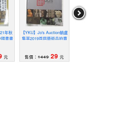
21年秋
【YKU】Jo's Auction蝸盧
【R96】雞血石選藏集_附
【SC
中國書畫
集萃2019首屆藝術品拍賣
殼_1991年
022
11
會_2019/7/30
9
29
39
元
售價：
1449
元
售價：
1669
元
售