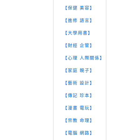
【保健 美容】
【進修 語言】
【大學用書】
【財經 企管】
【心理 人際關係】
【家庭 親子】
【藝術 設計】
【傳記 珍本】
【漫畫 電玩】
【宗教 命理】
【電腦 網路】