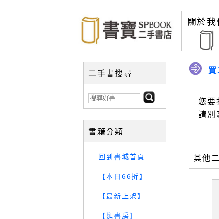
關於我
買
二手書搜尋
您要
請別
書籍分類
回到書城首頁
其他
【本日66折】
【最新上架】
【逛書房】