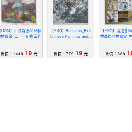
【UOM】中國嘉德2016秋
【YKR】Bonhams_Fine
【YKO】搜挖會20
季拍賣會_二十世紀集當代
Chinese Paintings and…
季藝術品拍賣會_
藝術/中國二十世紀…201
Art_2014/11/23
_2021/10/10-
6/11/13
19
19
1
售價：
1449
元
售價：
779
元
售價：
889