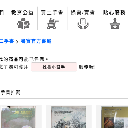
們
教育公益
買二手書
捐書/賣書
貼心服務
二手書
>
書寶官方書城
找的商品可能已售完。
忘了還可使用
服務喔!
找書小幫手
二手書推薦