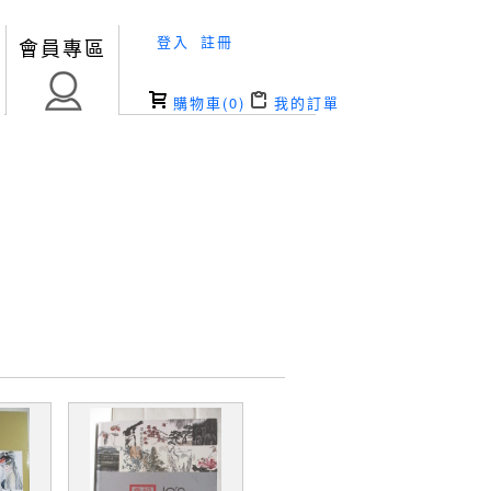
登入
註冊
會員專區
購物車(
0
)
我的訂單