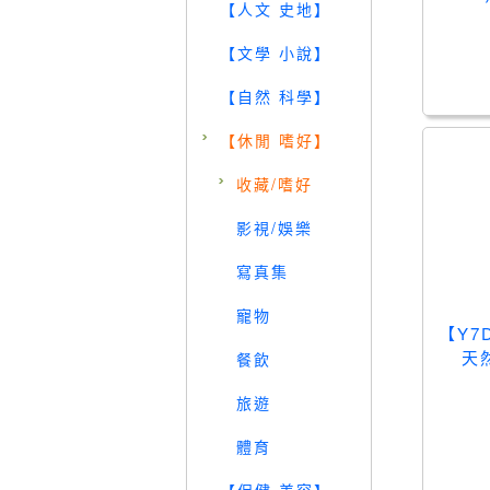
【人文 史地】
【文學 小說】
【自然 科學】
【休閒 嗜好】
收藏/嗜好
影視/娛樂
寫真集
寵物
【Y
天
餐飲
旅遊
體育