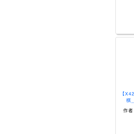
【X4
棋
作者