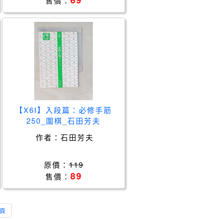
69
售價：
【X6I】入段篇：必修手筋
250_圍棋_石田芳夫
作者：
石田芳夫
原價：
119
89
售價：
頁