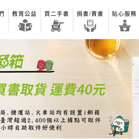
們
教育公益
買二手書
捐書/賣書
貼心服務