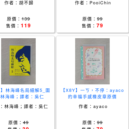
作者：
胡不歸
作者：
PooiChin
原價：
139
原價：
99
119
79
售價：
售價：
2】林海峰名局細解5_圍
【X8Y】一ㄎ，不停：ayaco
_林海峰；譯者：吳仁
的幸福手感橡皮章原價
_299_ayaco
：
林海峰；譯者：吳仁
作者：
ayaco
原價：
49
原價：
99