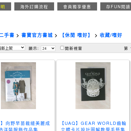
說明
海外訂購流程
會員獨享優惠
存FUN閱讀
二手書
>
書寶官方書城
>
【休閒 嗜好】
>
收藏/嗜好
顯示:
開新視窗
第 
25】向野早苗裁縫美麗成
【UAQ】GEAR WORLD齒輪
熟洋裝服飾作品集
立體卡片設計圖解教學手藝集