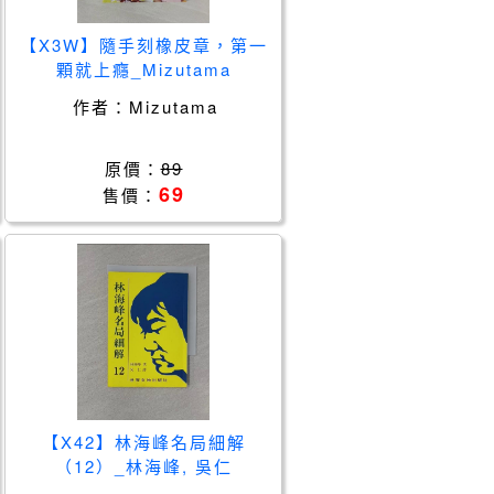
【X3W】隨手刻橡皮章，第一
顆就上癮_Mizutama
作者：
Mizutama
原價：
89
69
售價：
【X42】林海峰名局細解
（12）_林海峰, 吳仁