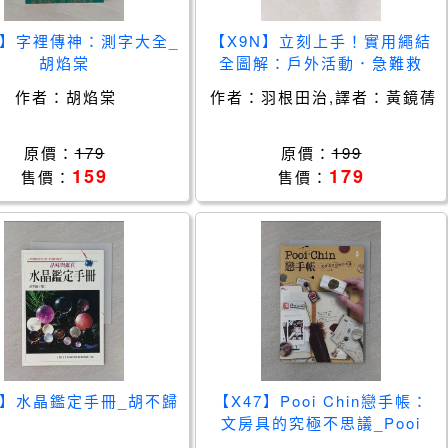
L】字裡傳神：測字大全_
【X9N】立刻上手！實用繩結
胡焰棠
全圖解：戶外活動．急難救
助．居家生活皆適用_羽根田
作者：
胡焰棠
作者：
羽根田治,譯者：黃鏡蒨
治, 譯者：黃鏡蒨
原價：
179
原價：
199
159
179
售價：
售價：
J】水晶鑑定手冊_胡不歸
【X47】Pooi Chin戀手帳：
文房具的究極不思議_Pooi
Chin