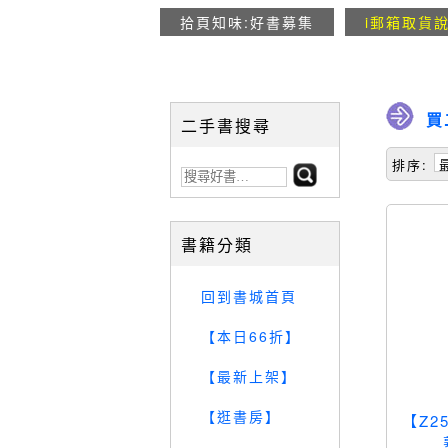
拾頁知味:好書募集
i郵箱取貨
買
二手書搜尋
排序:
書籍分類
回到書城首頁
【本日66折】
【最新上架】
【逛書房】
【Z