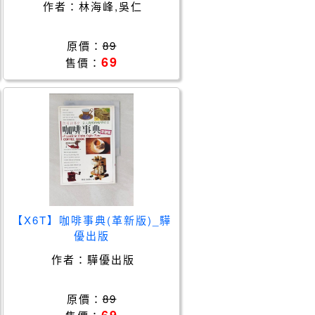
作者：
林海峰,吳仁
原價：
89
69
售價：
【X6T】咖啡事典(革新版)_驊
優出版
作者：
驊優出版
原價：
89