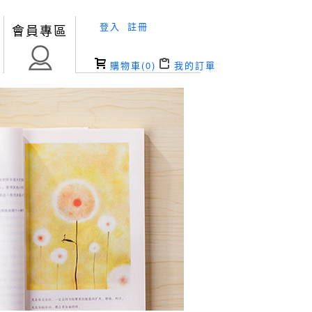
登入
註冊
會員專區
購物車(
0
)
我的訂單