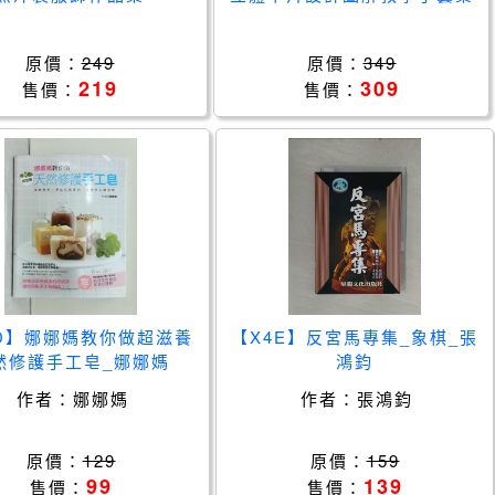
原價：
249
原價：
349
219
309
售價：
售價：
7D】娜娜媽教你做超滋養
【X4E】反宮馬專集_象棋_張
然修護手工皂_娜娜媽
鴻鈞
作者：
娜娜媽
作者：
張鴻鈞
原價：
129
原價：
159
99
139
售價：
售價：