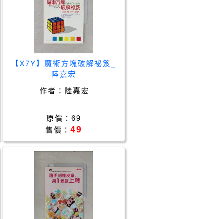
【X7Y】魔術方塊破解祕笈_
陸嘉宏
作者：
陸嘉宏
原價：
69
49
售價：