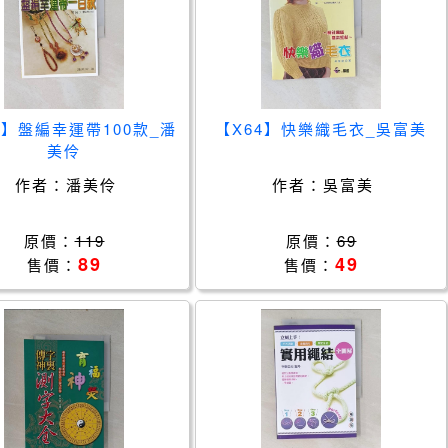
4】盤編幸運帶100款_潘
【X64】快樂織毛衣_吳富美
美伶
作者：
潘美伶
作者：
吳富美
原價：
119
原價：
69
89
49
售價：
售價：