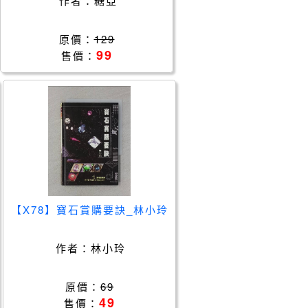
作者：
糖亞
原價：
129
99
售價：
【X78】寶石賞購要訣_林小玲
作者：
林小玲
原價：
69
49
售價：