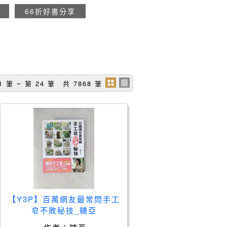
66折好書分享
1 筆 ~ 第 24 筆 共 7868 筆
【Y3P】百萬網友最常問手工
皂不敗秘技_糖亞