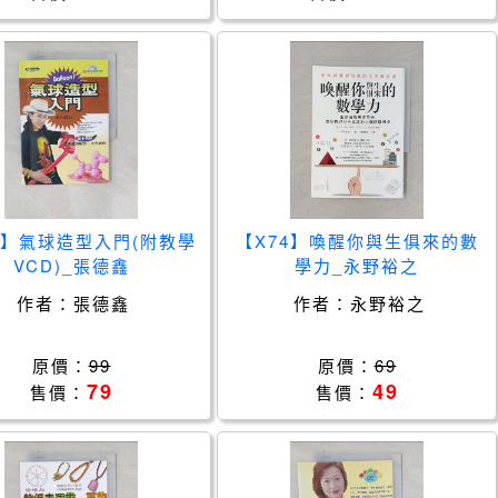
6】氣球造型入門(附教學
【X74】喚醒你與生俱來的數
VCD)_張德鑫
學力_永野裕之
作者：
張德鑫
作者：
永野裕之
原價：
99
原價：
69
79
49
售價：
售價：