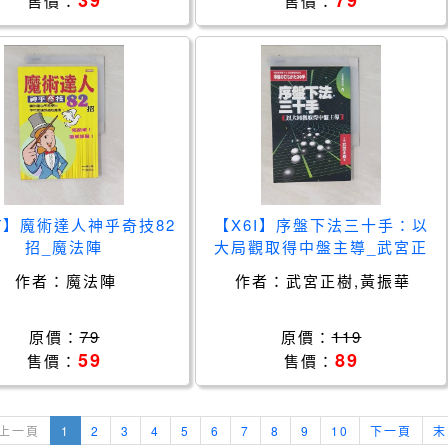
39
79
售價：
售價：
T】魔術達人神乎奇技82
【X6I】序盤下法三十手：以
招_魔法陣
大局觀取得中盤主導_武宮正
樹, 黃振華
作者：
魔法陣
作者：
武宮正樹,黃振華
原價：
79
原價：
119
59
89
售價：
售價：
上一頁
1
2
3
4
5
6
7
8
9
10
下一頁
末