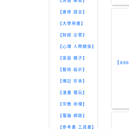
【保健 美容】
【進修 語言】
【大學用書】
【財經 企管】
【心理 人際關係】
【家庭 親子】
【X6
【藝術 設計】
【傳記 珍本】
【漫畫 電玩】
【宗教 命理】
【電腦 網路】
【參考書 工具書】