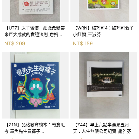
【UT7】原子習慣：細微改變帶
【WRN】貓巧可4：貓巧可救了
來巨大成就的實證法則_詹姆斯‧
小紅帽_王淑芬
克利爾, 蔡世偉
NT$
209
NT$
159
【Z1N】品格教育繪本：轉念思
【Z44】早上六點半遇見五月
考 章魚先生買褲子
天：人生無限公司紀實_趙雅芬
(Octopants)_蘇西‧西尼爾, 黃筱