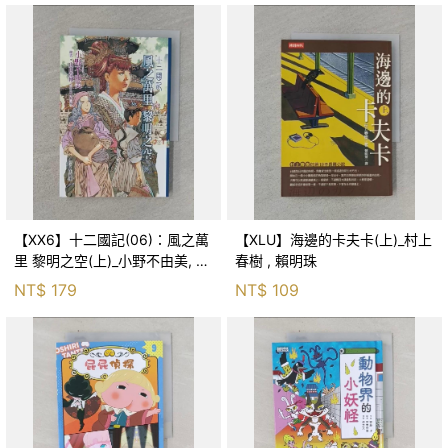
【XX6】十二國記(06)：風之萬
【XLU】海邊的卡夫卡(上)_村上
里 黎明之空(上)_小野不由美, 王
春樹 , 賴明珠
蘊潔
NT$
179
NT$
109