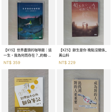
【X1S】世界盡頭的咖啡館：這
【XZ5】餘生是你 晚點沒關係_
一生，我為何而存在？_約翰‧史
黃山料
崔勒基, Elsa
NT$
359
NT$
229