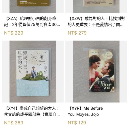
【XZA】給理財小白的翻身筆
【XZW】成為對的人，比找到對
記：2年從負債75萬到資產300
的人更重要：不是愛情出了問
萬，ETF讓我走在財務自由路上_
題，而是認知需要升級！_Mr. P
NT$
229
NT$
279
鐵蛋
【XY4】變成自己想望的大人：
【XYR】Me Before
侯文詠的成長四部曲【實現自
You_Moyes, Jojo
己】_侯文詠
NT$
269
NT$
129