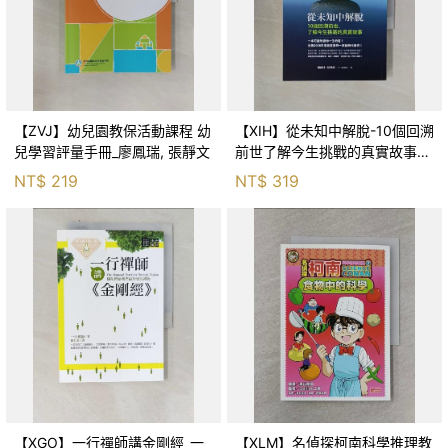
【ZVJ】幼兒園教保活動課程 幼
【XIH】從未知中解脫-10個回溯
兒學習評量手冊_廖鳳瑞, 張靜文
前世了解今生挑戰的真實故事_
羅伯特．舒
NT$
219
NT$
319
【XGO】一行禪師講金剛經_一
【XLM】名偵探柯南科學推理教