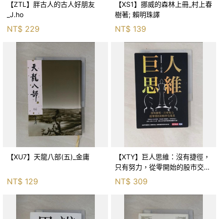
【ZTL】胖古人的古人好朋友
【XS1】挪威的森林上冊_村上春
_J.ho
樹著; 賴明珠譯
NT$
229
NT$
139
【XU7】天龍八部(五)_金庸
【XTY】巨人思維：沒有捷徑，
只有努力，從零開始的股市交易
員_巨人傑
NT$
129
NT$
309