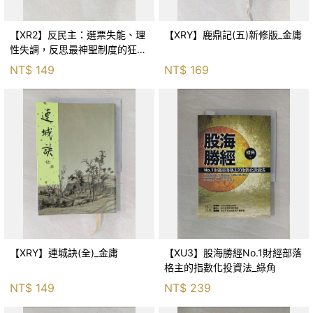
【XR2】反民主：選票失能、理
【XRY】鹿鼎記(五)新修版_金庸
性失調，反思最神聖制度的狂亂
與神話！_傑森‧布倫南, 劉維人
NT$
149
NT$
169
【XRY】連城訣(全)_金庸
【XU3】股海勝經No.1財經部落
格主的指數化投資法_綠角
NT$
149
NT$
239