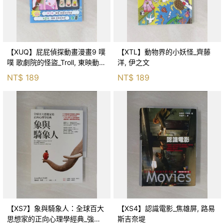
【XUQ】屁屁偵探動畫漫畫9 噗
【XTL】動物界的小妖怪_齊藤
噗 歌劇院的怪盜_Troll, 東映動畫
洋, 伊之文
株式會社, 張東君
NT$
189
NT$
189
【XS7】象與騎象人：全球百大
【XS4】認識電影_焦雄屏, 路易
思想家的正向心理學經典_強納
斯吉奈堤