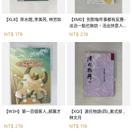
【XL8】茶水間_李美芮, 林芳如
【XMD】別對每件事都有反應-
淡泊一點也無妨，活出快意人生
的99個禪練習！_枡野俊明, 黃
NT$
179
NT$
219
薇嬪
【W3H】第一百個客人_郝廣才
【XQI】源氏物語(四)_紫式部 ,
林文月
NT$
219
NT$
119