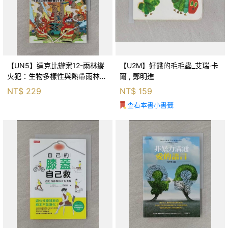
【UN5】達克比辦案12-雨林縱
【U2M】好餓的毛毛蟲_艾瑞‧卡
火犯：生物多樣性與熱帶雨林生
爾 , 鄭明進
態系_柯智元
NT$
229
NT$
159
查看本書小書籤