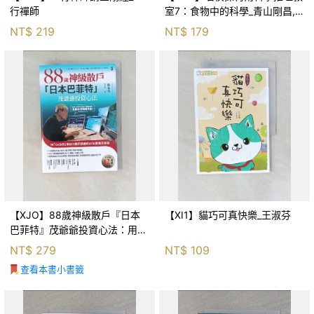
行禪師
室7：食物中的科學_青山剛昌,
Galileo工房, 黃薇嬪
NT$
219
NT$
179
【XJO】88歲神級散戶『日本
【XI1】貓巧可真快樂_王淑芬
巴菲特』茂爺爺投資心法：用
「126法則」滾出18億円資產的
NT$
279
NT$
109
69年股海交易術_藤本茂, 賴惠
查看本書小書籤
鈴