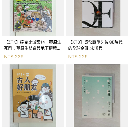
【ZTK】達克比辦案14：莽原生
【XT3】貨幣戰爭5-後QE時代
死鬥：草原生態系與地下環境的
的全球金融_宋鴻兵
生存適應_柯智元
NT$
229
NT$
229