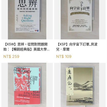
【XSW】思辨，從問對問題開
【XSP】向宇宙下訂單_貝波
始：【暢銷經典版】美國大學邏
兒．摩爾
輯思考聖經_尼爾．布朗, 史都
NT$
259
NT$
109
華．基里, 羅耀宗, 蔡宏明, 黃賓
星