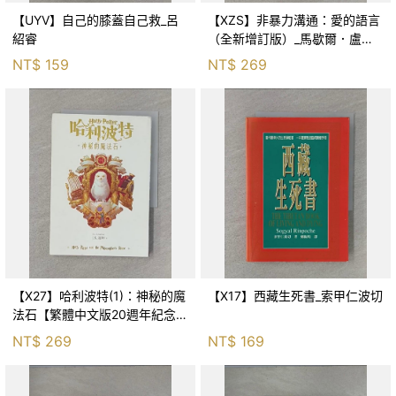
【UYV】自己的膝蓋自己救_呂
【XZS】非暴力溝通：愛的語言
紹睿
（全新增訂版）_馬歇爾．盧森
堡, 蕭寶森
NT$
159
NT$
269
【X27】哈利波特(1)：神秘的魔
【X17】西藏生死書_索甲仁波切
法石【繁體中文版20週年紀念】
_J.K.羅琳, 彭倩文
NT$
269
NT$
169