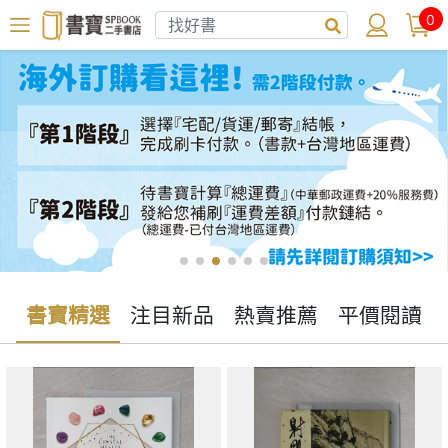
0
書寶精選
注目新品
熱賣推薦
平價閱讀