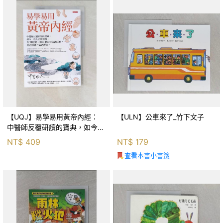
【UQJ】易學易用黃帝內經：
【ULN】公車來了_竹下文子
中醫師反覆研讀的寶典，如今一
般人也能實踐。12條經絡、365
NT$
409
NT$
179
個穴位白話詳解，經之所過，病
查看本書小書籤
之所治。_中里巴人