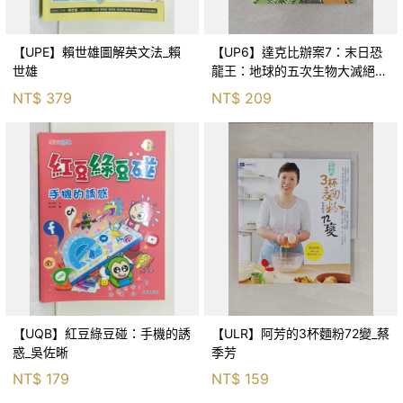
【UPE】賴世雄圖解英文法_賴
【UP6】達克比辦案7：末日恐
世雄
龍王：地球的五次生物大滅絕_
胡妙芬
NT$
379
NT$
209
【UQB】紅豆綠豆碰：手機的誘
【ULR】阿芳的3杯麵粉72變_蔡
惑_吳佐晰
季芳
NT$
179
NT$
159