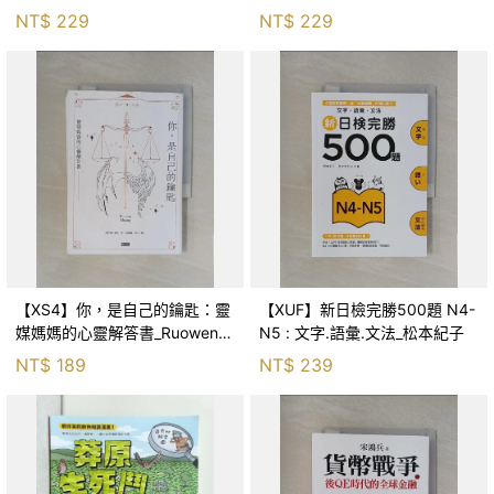
森．海德, 李靜瑤
NT$
229
NT$
229
【XS4】你，是自己的鑰匙：靈
【XUF】新日檢完勝500題 N4-
媒媽媽的心靈解答書_Ruowen
N5 : 文字.語彙.文法_松本紀子
Huang
NT$
189
NT$
239