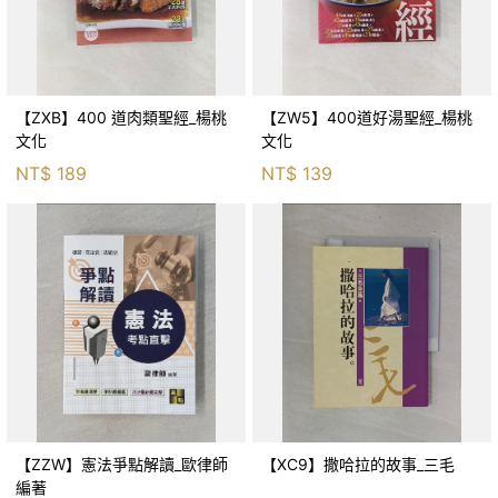
【ZXB】400 道肉類聖經_楊桃
【ZW5】400道好湯聖經_楊桃
文化
文化
NT$
189
NT$
139
【ZZW】憲法爭點解讀_歐律師
【XC9】撒哈拉的故事_三毛
編著