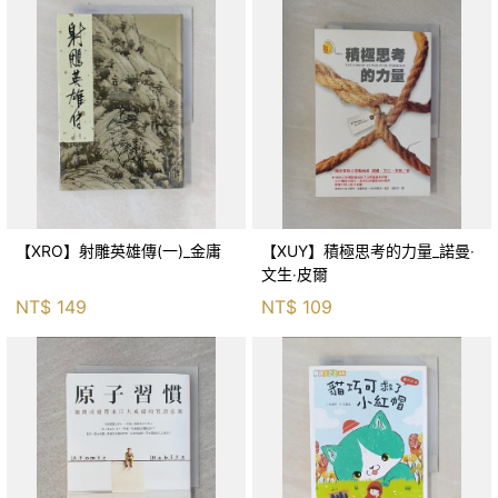
【XRO】射雕英雄傳(一)_金庸
【XUY】積極思考的力量_諾曼‧
文生‧皮爾
NT$
149
NT$
109