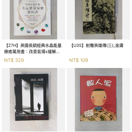
【Z7H】英國長銷經典水晶能量
【U3S】射雕英雄傳(三)_金庸
療癒萬用書：改善氣場x緩解疼
痛x穩定身心x增加財富x促進人
NT$
329
NT$
109
緣，250種水晶礦石給你最完整
的生活對策_菲利