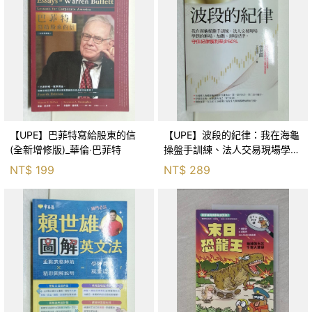
【UPE】巴菲特寫給股東的信
【UPE】波段的紀律：我在海龜
(全新增修版)_華倫‧巴菲特
操盤手訓練、法人交易現場學到
的進場、加碼、退場紀律，守住
NT$
199
NT$
289
紀律獲利至少50％_雷老闆