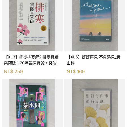
【XL3】病從排寒解2 排寒實踐
【XL6】好好再見 不負遇見_黃
與突破：20年臨床實證，突破排
山料
寒盲點，防治疫毒流感的中醫養
NT$
259
NT$
169
命方略！_李璧如