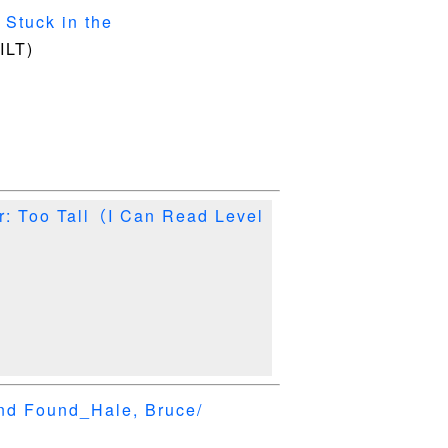
Stuck in the
ILT)
: Too Tall（I Can Read Level
nd Found_Hale, Bruce/