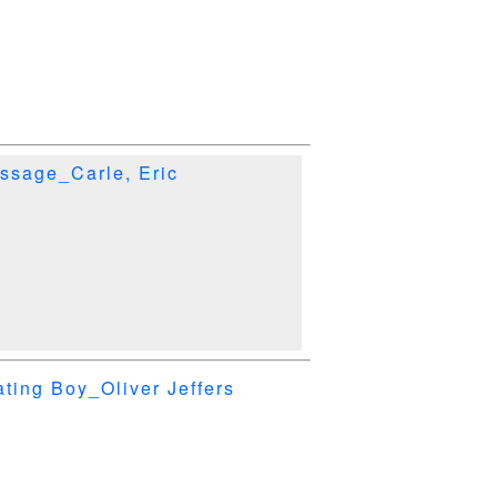
sage_Carle, Eric
ing Boy_Oliver Jeffers