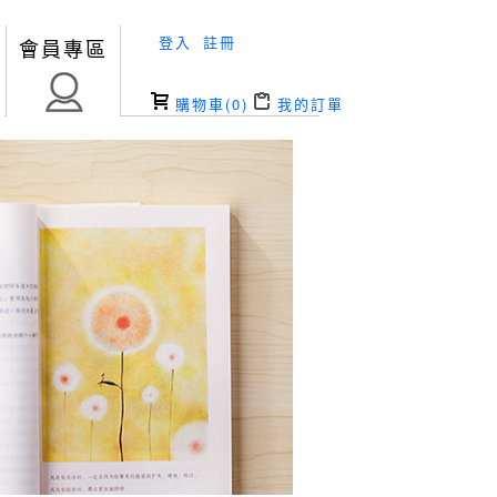
登入
註冊
會員專區
購物車(
0
)
我的訂單