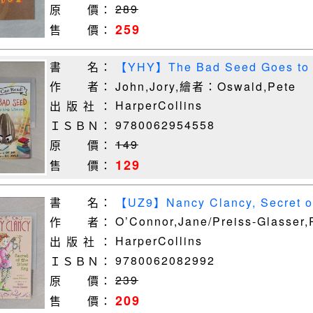
289
原 價：
259
售 價：
書 名：
【YHY】The Bad Seed Goes to t
Level 1）_John, Jo
作 者：
John,Jory,繪者：Oswald,Pete
HarperCollins
出 版 社 ：
9780062954558
ＩＳＢＮ：
149
原 價：
129
售 價：
書 名：
【UZ9】Nancy Clancy, Secret of
Jane/ Preiss-
O’Connor,Jane/Preiss-Glasser,
作 者：
HarperCollins
出 版 社 ：
9780062082992
ＩＳＢＮ：
239
原 價：
209
售 價：