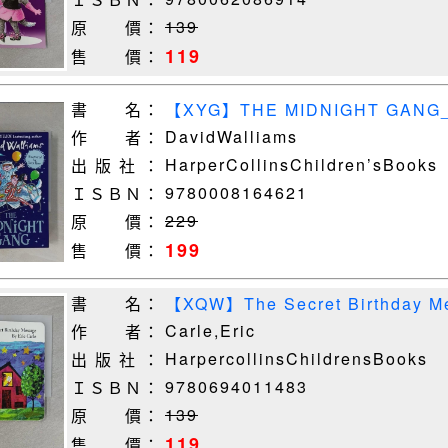
139
原 價：
119
售 價：
書 名：
【XYG】THE MIDNIGHT GANG_D
DavidWalliams
作 者：
HarperCollinsChildren’sBooks
出 版 社 ：
9780008164621
ＩＳＢＮ：
229
原 價：
199
售 價：
書 名：
【XQW】The Secret Birthday Me
Carle,Eric
作 者：
HarpercollinsChildrensBooks
出 版 社 ：
9780694011483
ＩＳＢＮ：
139
原 價：
119
售 價：