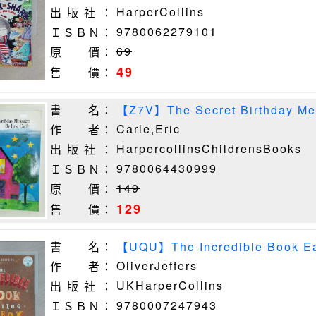
HarperCollins
出 版 社 ：
9780062279101
ＩＳＢＮ：
69
原 價：
49
售 價：
書 名：
【Z7V】The Secret Birthday Mes
Carle,Eric
作 者：
HarpercollinsChildrensBooks
出 版 社 ：
9780064430999
ＩＳＢＮ：
149
原 價：
129
售 價：
書 名：
【UQU】The Incredible Book Eat
OliverJeffers
作 者：
UKHarperCollins
出 版 社 ：
9780007247943
ＩＳＢＮ：