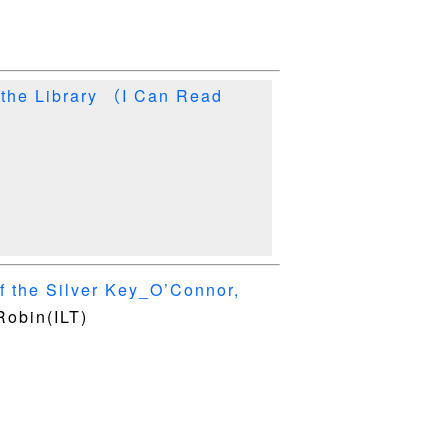
he Library （I Can Read
 the Silver Key_O’Connor,
Robin(ILT)