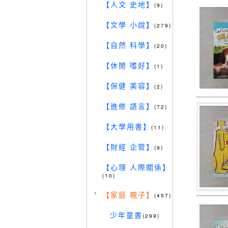
【人文 史地】
(9)
【文學 小說】
(279)
【自然 科學】
(20)
【休閒 嗜好】
(1)
【保健 美容】
(2)
【進修 語言】
(72)
【大學用書】
(11)
【財經 企管】
(9)
【心理 人際關係】
(10)
【家庭 親子】
(457)
少年童書
(299)