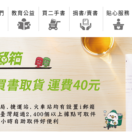
們
教育公益
買二手書
捐書/賣書
貼心服務