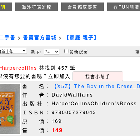
說明
海外訂購流程
會員獨享優惠
存FUN閱讀
二手書
>
書寶官方書城
>
【家庭 親子】
顯示:
開新視窗
第
Harpercollins
共找到 457 筆
果沒有您要的書嗎？立即加入
找書小幫手
書 名：
【X5Z】The Boy in the Dress_D
DavidWalliams
作 者：
HarperCollinsChildren’sBooks
出 版 社 ：
9780007279043
ＩＳＢＮ：
169
原 價：
149
售 價：