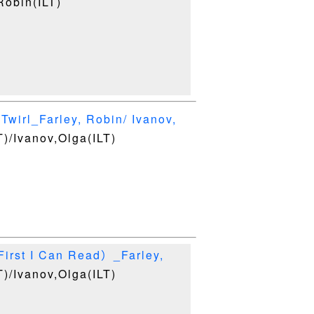
Robin(ILT)
wirl_Farley, Robin/ Ivanov,
T)/Ivanov,Olga(ILT)
irst I Can Read）_Farley,
T)/Ivanov,Olga(ILT)