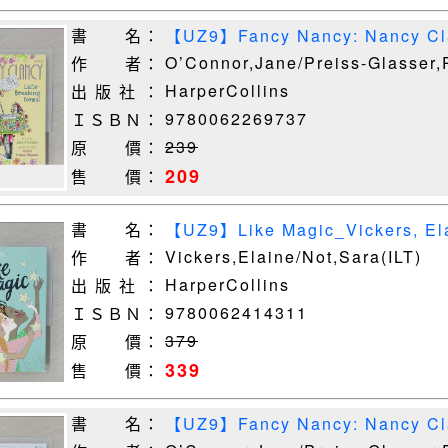
書 名：
【UZ9】Fancy Nancy: Nancy Cla
News!_O’Connor, Jane/
O’Connor,Jane/Preiss-Glasser,
作 者：
HarperCollins
出 版 社 ：
9780062269737
ＩＳＢＮ：
239
原 價：
209
售 價：
書 名：
【UZ9】Like Magic_Vickers, Elai
Vickers,Elaine/Not,Sara(ILT)
作 者：
HarperCollins
出 版 社 ：
9780062414311
ＩＳＢＮ：
379
原 價：
339
售 價：
書 名：
【UZ9】Fancy Nancy: Nancy Cla
Mania_O’Connor, Jane/ Preiss