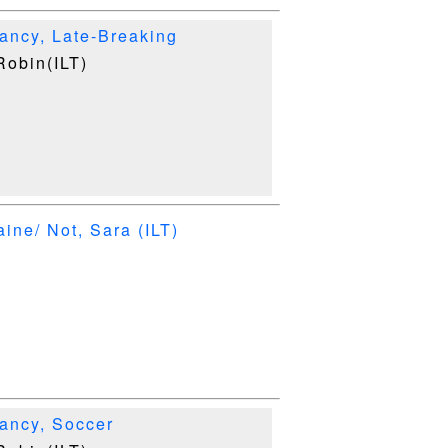
ncy, Late-Breaking
Robin(ILT)
ne/ Not, Sara (ILT)
ncy, Soccer