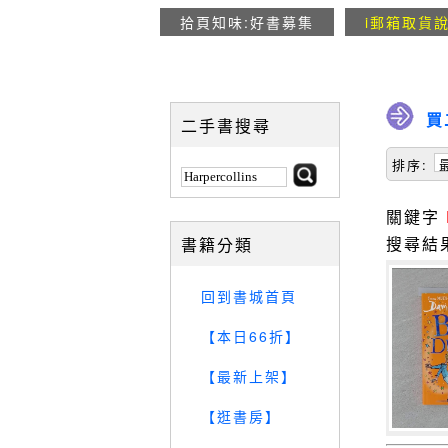
拾頁知味:好書募集
i郵箱取貨
買
二手書搜尋
排序:
關鍵字
搜尋結
書籍分類
回到書城首頁
【本日66折】
【最新上架】
【逛書房】