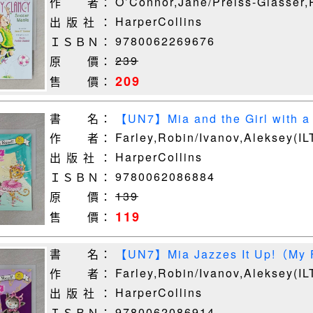
O’Connor,Jane/Preiss-Glasser,
作 者：
HarperCollins
出 版 社 ：
9780062269676
ＩＳＢＮ：
239
原 價：
209
售 價：
書 名：
【UN7】Mia and the Girl with a T
Aleksey (
Farley,Robin/Ivanov,Aleksey(IL
作 者：
HarperCollins
出 版 社 ：
9780062086884
ＩＳＢＮ：
139
原 價：
119
售 價：
書 名：
【UN7】Mia Jazzes It Up!（My F
Robin/ Ivanov,
Farley,Robin/Ivanov,Aleksey(IL
作 者：
HarperCollins
出 版 社 ：
9780062086914
ＩＳＢＮ：