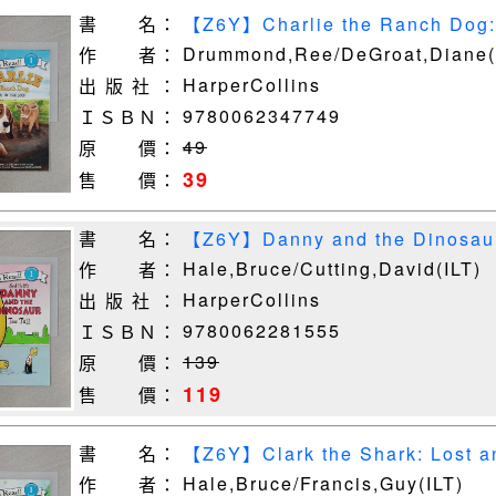
書 名：
【Z6Y】Charlie the Ranch Dog: 
Mud_Drummond, Ree/ De Groa
Drummond,Ree/DeGroat,Diane(
作 者：
HarperCollins
出 版 社 ：
9780062347749
ＩＳＢＮ：
49
原 價：
39
售 價：
書 名：
【Z6Y】Danny and the Dinosaur
1）_Hale, Bru
Hale,Bruce/Cutting,David(ILT)
作 者：
HarperCollins
出 版 社 ：
9780062281555
ＩＳＢＮ：
139
原 價：
119
售 價：
書 名：
【Z6Y】Clark the Shark: Lost a
Francis, Guy (ILT
Hale,Bruce/Francis,Guy(ILT)
作 者：