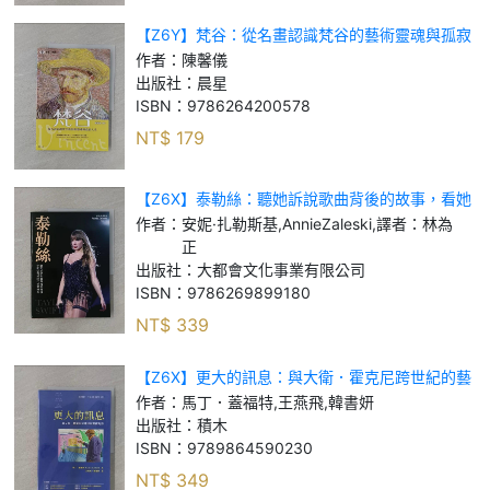
【Z6Y】梵谷：從名畫認識梵谷的藝術靈魂與孤寂
人生_陳馨儀
作者：
陳馨儀
出版社：
晨星
ISBN：
9786264200578
NT$
179
【Z6X】泰勒絲：聽她訴說歌曲背後的故事，看她
引領新時代音樂傳奇（全書收錄：泰勒絲全球巡迴
作者：
安妮·扎勒斯基,AnnieZaleski,譯者：林為
演唱會精美彩照近200張）_安妮·扎勒斯基, A
正
出版社：
大都會文化事業有限公司
ISBN：
9786269899180
NT$
339
【Z6X】更大的訊息：與大衛．霍克尼跨世紀的藝
術對話_馬丁．蓋福特, 王燕飛, 韓書妍
作者：
馬丁．蓋福特,王燕飛,韓書妍
出版社：
積木
ISBN：
9789864590230
NT$
349