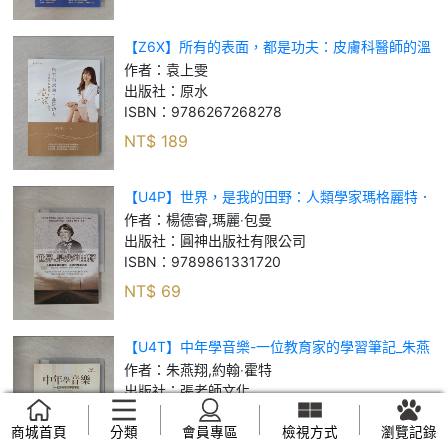
【Z6X】所有的表面，都是功夫：皮膚科醫師的溫
柔告白_袁上雯
作者：
袁上雯
出版社：
原水
ISBN：
9786267268278
NT$
189
【U4P】世界，是我的田野：人類學家瑪格麗特．
米德的發現之旅_楊德睿, 瑪麗‧包曼
作者：
楊德睿,瑪麗‧包曼
出版社：
圓神出版社有限公司
ISBN：
9789861331720
NT$
69
【U4T】中年學音樂-一位教育家的學習筆記_朱燕
翔, 約翰‧霍特
作者：
朱燕翔,約翰‧霍特
出版社：
張老師文化
ISBN：
9789576936692
商城首頁
分類
會員專區
檢視方式
瀏覽記錄
NT$
59