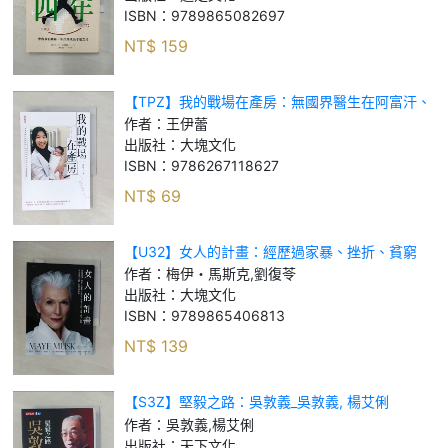
ISBN：
9789865082697
NT$
159
【TPZ】我的戰場在產房：無國界醫生在阿富汗、
伊拉克迎接新生命的熱血救援記事_王伊蕾
作者：
王伊蕾
出版社：
大塊文化
ISBN：
9786267118627
NT$
69
【U32】女人的計畫：經歷過家暴、挫折、貧窮
後，她仍保有美麗、冒險、家庭、成功、健康。她
作者：
梅伊・馬斯克,劉復苓
是鋼鐵人伊隆．馬斯克的媽媽_梅伊・馬斯克, 劉復
出版社：
大塊文化
ISBN：
9789865406813
NT$
139
【S3Z】堅毅之路：吳敦義_吳敦義, 楊艾俐
作者：
吳敦義,楊艾俐
出版社：
天下文化