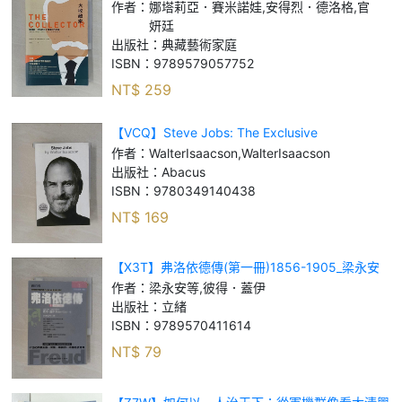
故事_娜塔莉亞．賽米諾娃, 安得烈．德洛格, 官妍
作者：
娜塔莉亞．賽米諾娃,安得烈．德洛格,官
廷
妍廷
出版社：
典藏藝術家庭
ISBN：
9789579057752
NT$
259
【VCQ】Steve Jobs: The Exclusive
Biography_Walter Isaacson, Walter Isaa
作者：
WalterIsaacson,WalterIsaacson
出版社：
Abacus
ISBN：
9780349140438
NT$
169
【X3T】弗洛依德傳(第一冊)1856-1905_梁永安
等, 彼得．蓋伊
作者：
梁永安等,彼得．蓋伊
出版社：
立緒
ISBN：
9789570411614
NT$
79