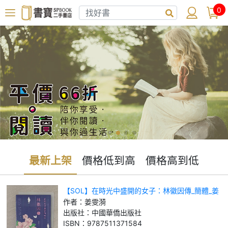
0
最新上架
價格低到高
價格高到低
【SOL】在時光中盛開的女子：林徽因傳_簡體_姜
雯漪
作者：
姜雯漪
出版社：
中國華僑出版社
ISBN：
9787511371584