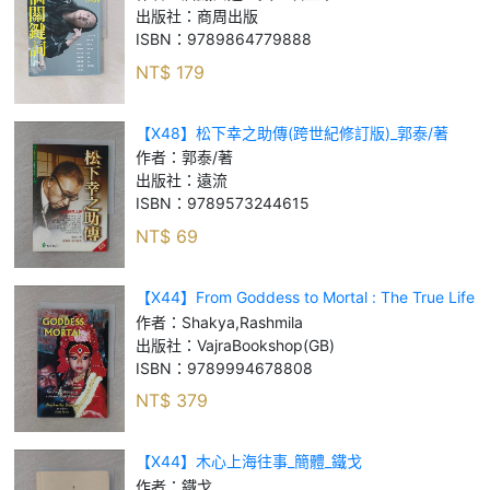
出版社：
商周出版
ISBN：
9789864779888
NT$
179
【X48】松下幸之助傳(跨世紀修訂版)_郭泰/著
作者：
郭泰/著
出版社：
遠流
ISBN：
9789573244615
NT$
69
【X44】From Goddess to Mortal : The True Life
Story of Kumari_Shakya, R
作者：
Shakya,Rashmila
出版社：
VajraBookshop(GB)
ISBN：
9789994678808
NT$
379
【X44】木心上海往事_簡體_鐵戈
作者：
鐵戈