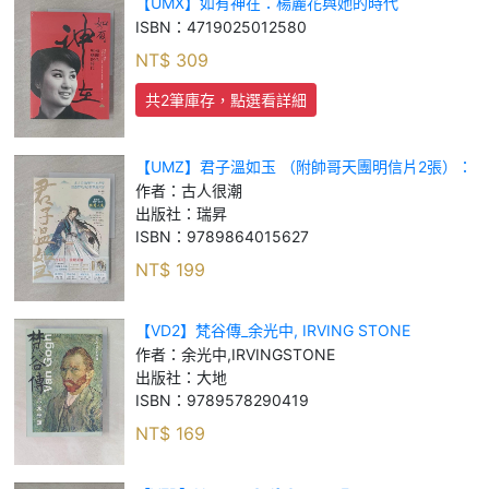
【UMX】如有神在：楊麗花與她的時代
ISBN：
4719025012580
NT$
309
共2筆庫存，點選看詳細
【UMZ】君子溫如玉 （附帥哥天團明信片2張）：
李白、蘇軾、韓信……書寫歷史上文人武將的曲折
作者：
古人很潮
人生，走入美男們的內心世界，陪他們吟詩作對執
出版社：
瑞昇
劍
ISBN：
9789864015627
NT$
199
【VD2】梵谷傳_余光中, IRVING STONE
作者：
余光中,IRVINGSTONE
出版社：
大地
ISBN：
9789578290419
NT$
169