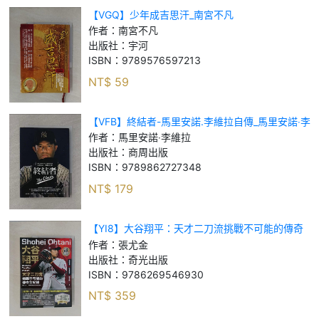
【VGQ】少年成吉思汗_南宮不凡
作者：
南宮不凡
出版社：
宇河
ISBN：
9789576597213
NT$
59
【VFB】終結者-馬里安諾.李維拉自傳_馬里安諾‧李
維拉
作者：
馬里安諾‧李維拉
出版社：
商周出版
ISBN：
9789862727348
NT$
179
【YI8】大谷翔平：天才二刀流挑戰不可能的傳奇
全紀錄_張尤金
作者：
張尤金
出版社：
奇光出版
ISBN：
9786269546930
NT$
359