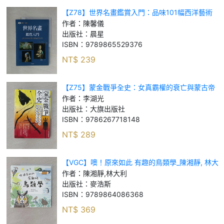
【Z78】世界名畫鑑賞入門：品味101幅西洋藝術
經典之美_陳馨儀
作者：
陳馨儀
出版社：
晨星
ISBN：
9789865529376
NT$
239
【Z75】蒙金戰爭全史：女真霸權的衰亡與蒙古帝
國的崛起_李湖光
作者：
李湖光
出版社：
大旗出版社
ISBN：
9786267718148
NT$
289
【VGC】噢！原來如此 有趣的鳥類學_陳湘靜, 林大
利
作者：
陳湘靜,林大利
出版社：
麥浩斯
ISBN：
9789864086368
NT$
369