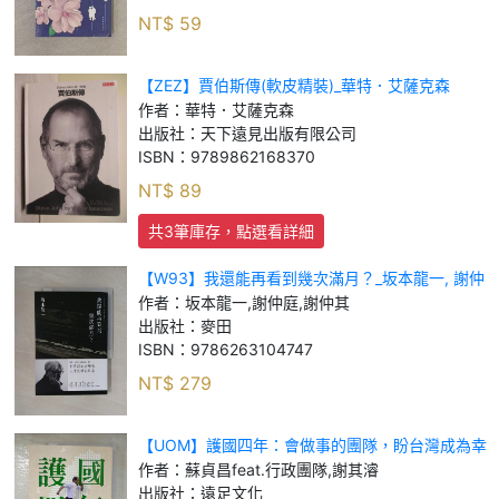
NT$
59
【ZEZ】賈伯斯傳(軟皮精裝)_華特．艾薩克森
作者：
華特．艾薩克森
出版社：
天下遠見出版有限公司
ISBN：
9789862168370
NT$
89
共3筆庫存，點選看詳細
【W93】我還能再看到幾次滿月？_坂本龍一, 謝仲
庭, 謝仲其
作者：
坂本龍一,謝仲庭,謝仲其
出版社：
麥田
ISBN：
9786263104747
NT$
279
【UOM】護國四年：會做事的團隊，盼台灣成為幸
福之地_蘇貞昌 feat. 行政團隊, 謝其濬
作者：
蘇貞昌feat.行政團隊,謝其濬
出版社：
遠足文化