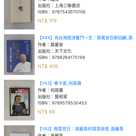
出版社：
上海三聯書店
ISBN：
9787542670106
NT$
179
【X8X】為台灣經濟奮鬥一生：葉萬安百齡回顧_葉
萬安
作者：
葉萬安
出版社：
天下文化
ISBN：
9786264175166
NT$
409
【YA3】畢卡索_何政廣
作者：
何政廣
出版社：
藝術家
ISBN：
9789579530453
NT$
69
【YA2】撥雲見日：張麗善的情意政道_張麗善
作者：
張麗善