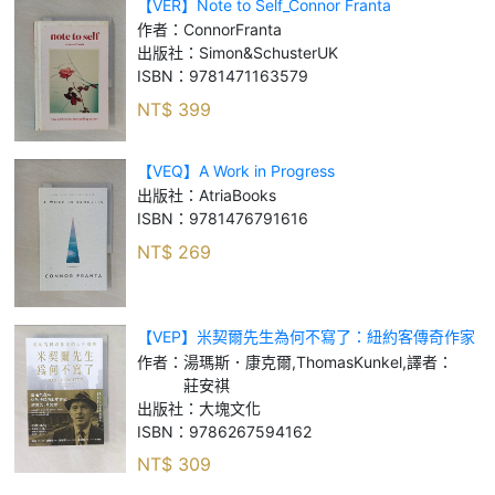
【VER】Note to Self_Connor Franta
作者：
ConnorFranta
出版社：
Simon&SchusterUK
ISBN：
9781471163579
NT$
399
【VEQ】A Work in Progress
出版社：
AtriaBooks
ISBN：
9781476791616
NT$
269
【VEP】米契爾先生為何不寫了：紐約客傳奇作家
的人生報導_湯瑪斯．康克爾, Thomas Kunkel, 譯
作者：
湯瑪斯．康克爾,ThomasKunkel,譯者：
者：莊安祺
莊安祺
出版社：
大塊文化
ISBN：
9786267594162
NT$
309