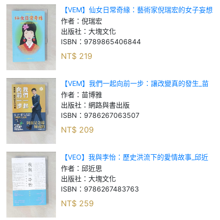
【VEM】仙女日常奇緣：藝術家倪瑞宏的女子妄想
_倪瑞宏
作者：
倪瑞宏
出版社：
大塊文化
ISBN：
9789865406844
NT$
219
【VEM】我們一起向前一步：讓改變真的發生_苗
博雅
作者：
苗博雅
出版社：
網路與書出版
ISBN：
9786267063507
NT$
209
【VEO】我與李怡：歷史洪流下的愛情故事_邱近
思
作者：
邱近思
出版社：
大塊文化
ISBN：
9786267483763
NT$
259