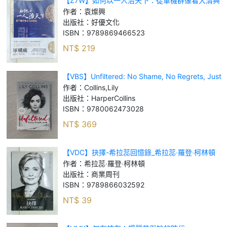
【Z7W】如何以一人治天下：從軍機群像看大清興
衰_袁燦興
作者：
袁燦興
出版社：
好優文化
ISBN：
9789869466523
NT$
219
【VBS】Unfiltered: No Shame, No Regrets, Just
Me._Collins, Lily
作者：
Collins,Lily
出版社：
HarperCollins
ISBN：
9780062473028
NT$
369
【VDC】抉擇-希拉蕊回憶錄_希拉蕊‧羅登‧柯林頓
作者：
希拉蕊‧羅登‧柯林頓
出版社：
商業周刊
ISBN：
9789866032592
NT$
39