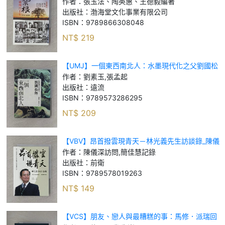
惠、王德毅 編著
作者：
張玉法、陶英惠、王德毅編著
出版社：
渤海堂文化事業有限公司
ISBN：
9789866308048
NT$
219
【UMJ】一個東西南北人：水墨現代化之父劉國松
傳_劉素玉, 張孟起
作者：
劉素玉,張孟起
出版社：
遠流
ISBN：
9789573286295
NT$
209
【VBV】昂首撥雲現青天－林光義先生訪談錄_陳儀
深訪問, 簡佳慧記錄
作者：
陳儀深訪問,簡佳慧記錄
出版社：
前衛
ISBN：
9789578019263
NT$
149
【VCS】朋友、戀人與最糟糕的事：馬修．派瑞回