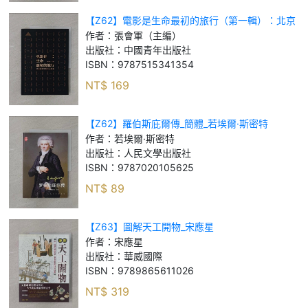
【Z62】電影是生命最初的旅行（第一輯）：北京
電影學院校友故事_簡體_張會軍（主編）
作者：
張會軍（主編）
出版社：
中國青年出版社
ISBN：
9787515341354
NT$
169
【Z62】羅伯斯庇爾傳_簡體_若埃爾·斯密特
作者：
若埃爾·斯密特
出版社：
人民文學出版社
ISBN：
9787020105625
NT$
89
【Z63】圖解天工開物_宋應星
作者：
宋應星
出版社：
華威國際
ISBN：
9789865611026
NT$
319