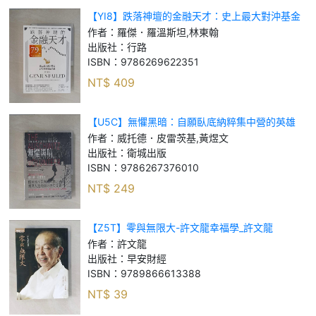
【YI8】跌落神壇的金融天才：史上最大對沖基金
LTCM興衰啟示錄_羅傑．羅溫斯坦, 林東翰
作者：
羅傑．羅溫斯坦,林東翰
出版社：
行路
ISBN：
9786269622351
NT$
409
【U5C】無懼黑暗：自願臥底納粹集中營的英雄
【全新修訂版】_威托德．皮雷茨基, 黃煜文
作者：
威托德．皮雷茨基,黃煜文
出版社：
衛城出版
ISBN：
9786267376010
NT$
249
【Z5T】零與無限大-許文龍幸福學_許文龍
作者：
許文龍
出版社：
早安財經
ISBN：
9789866613388
NT$
39