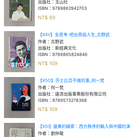
出版社：
玉山社
ISBN：
9789862942703
NT$
89
【X4V】全思考-吧台旁說人生_北野武
作者：
北野武
出版社：
新經典文化
ISBN：
9789865824846
NT$
109
【X5O】莎士比亞不做的事_何一梵
作者：
何一梵
出版社：
遠流出版事業股份有限公司
ISBN：
9789573278368
NT$
109
【X5I】遠東的線索：西方秩序的輸入與中國的演
變_劉仲敬
作者：
劉仲敬