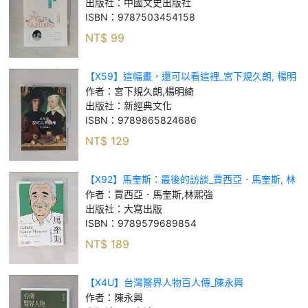
出版社：
中國文史出版社
ISBN：
9787503454158
NT$
99
【X59】這幅畫，還可以看這裡_宮下規久朗, 楊明
綺
作者：
宮下規久朗,楊明綺
出版社：
新經典文化
ISBN：
9789865824686
NT$
129
【X92】馬奎斯：最後的訪談_賈西亞．馬奎斯, 林
熙強
作者：
賈西亞．馬奎斯,林熙強
出版社：
大寫出版
ISBN：
9789579689854
NT$
189
【X4U】台灣醫界人物百人傳_陳永興
作者：
陳永興