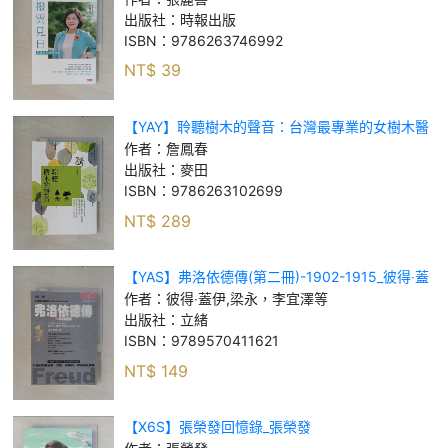
出版社：
時報出版
ISBN：
9786263746992
NT$
39
【YAY】聆聽樹木的聲音：台灣最專業的女樹木醫
師，從風土歷史、景觀安排…_詹鳳春
作者：
詹鳳春
出版社：
麥田
ISBN：
9786263102699
NT$
289
【YAS】弗洛依德傳(第二冊)-1902-1915_彼得‧蓋
伊, 梁永，李宜澤等
作者：
彼得‧蓋伊,梁永，李宜澤等
出版社：
立緒
ISBN：
9789570411621
NT$
149
【X6S】張榮發回憶錄_張榮發