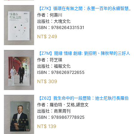
【Z7K】循環在有無之間：永豐一百年的永續智慧_
何壽川
作者：
何壽川
出版社：
大塊文化
ISBN：
9786264331531
NT$
249
【Z7M】隨緣 惜緣 創緣: 劉招明、陳秋琴的三好人
生_符芝瑛
作者：
符芝瑛
出版社：
福報文化
ISBN：
9786269722655
NT$
309
【Z62】我生命中的一段歷險：迪士尼執行長羅伯
特‧艾格十五年學到的課題_羅伯特．艾格, 諶悠文
作者：
羅伯特．艾格,諶悠文
出版社：
商業周刊
ISBN：
9789867778925
NT$
139