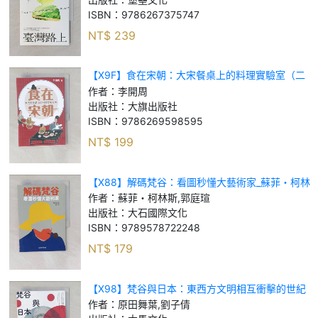
ISBN：
9786267375747
NT$
239
【X9F】食在宋朝：大宋餐桌上的料理實驗室（二
版）_李開周
作者：
李開周
出版社：
大旗出版社
ISBN：
9786269598595
NT$
199
【X88】解碼梵谷：看圖秒懂大藝術家_蘇菲・柯林
斯, 郭庭瑄
作者：
蘇菲・柯林斯,郭庭瑄
出版社：
大石國際文化
ISBN：
9789578722248
NT$
179
【X98】梵谷與日本：東西方文明相互衝擊的世紀
之交，一位偉大藝術家的日本足跡_原田舞葉, 劉子
作者：
原田舞葉,劉子倩