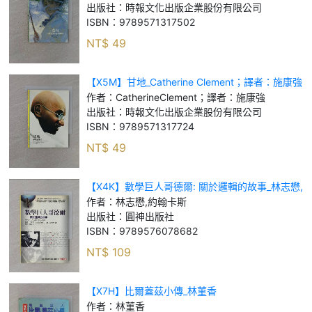
出版社：
時報文化出版企業股份有限公司
ISBN：
9789571317502
NT$
49
【X5M】甘地_Catherine Clement；譯者：施康強
作者：
CatherineClement；譯者：施康強
出版社：
時報文化出版企業股份有限公司
ISBN：
9789571317724
NT$
49
【X4K】數學巨人哥德爾: 關於邏輯的故事_林志懋,
約翰卡斯
作者：
林志懋,約翰卡斯
出版社：
圓神出版社
ISBN：
9789576078682
NT$
109
【X7H】比爾蓋茲小傳_林菫香
作者：
林菫香