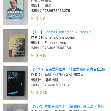
作者：
張榮發
出版社：
遠流
ISBN：
9789573233275
NT$
99
【X8J】Thomas Jefferson: Author Of
America_Hitchens, Christopher
作者：
Hitchens,Christopher
出版社：
EminentLives
ISBN：
9780060598969
NT$
419
【VCH】我深愛的國家：俄國女孩的真實告白_伊
蓮娜．科斯秋琴科, 胡宗香
作者：
伊蓮娜．科斯秋琴科,胡宗香
出版社：
衛城出版
ISBN：
9786267376102
NT$
289
【VBV】紮根臺灣六十年(第四冊)_張玉法、陶英