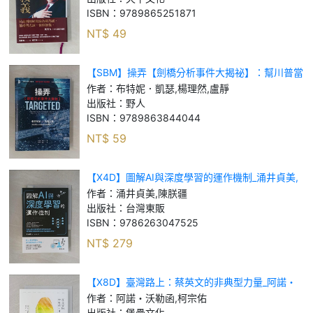
ISBN：
9789865251871
NT$
49
【SBM】操弄【劍橋分析事件大揭祕】：幫川普當
選、讓英國脫歐，看大數據、Facebook 如何洩露
作者：
布特妮．凱瑟,楊理然,盧靜
你的個資來操弄你的選擇？_布特妮．凱瑟,
出版社：
野人
ISBN：
9789863844044
NT$
59
【X4D】圖解AI與深度學習的運作機制_涌井貞美,
陳朕疆
作者：
涌井貞美,陳朕疆
出版社：
台灣東販
ISBN：
9786263047525
NT$
279
【X8D】臺灣路上：蔡英文的非典型力量_阿諾・
沃勒函, 柯宗佑
作者：
阿諾・沃勒函,柯宗佑
出版社：
堡壘文化