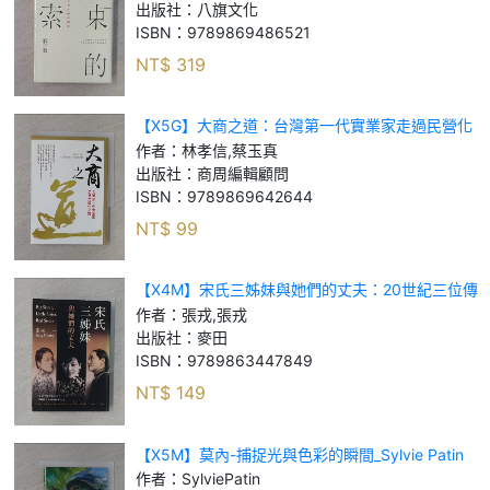
出版社：
八旗文化
ISBN：
9789869486521
NT$
319
【X5G】大商之道：台灣第一代實業家走過民營化
之路_林孝信, 蔡玉真
作者：
林孝信,蔡玉真
出版社：
商周編輯顧問
ISBN：
9789869642644
NT$
99
【X4M】宋氏三姊妹與她們的丈夫：20世紀三位傳
奇女子，一部動盪百年的中國現代史_張戎, 張戎
作者：
張戎,張戎
出版社：
麥田
ISBN：
9789863447849
NT$
149
【X5M】莫內-捕捉光與色彩的瞬間_Sylvie Patin
作者：
SylviePatin