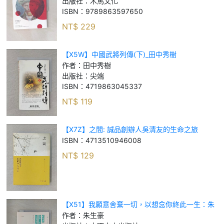
倩
出版社：
木馬文化
ISBN：
9789863597650
NT$
229
【X5W】中國武將列傳(下)_田中秀樹
作者：
田中秀樹
出版社：
尖端
ISBN：
4719863045337
NT$
119
【X7Z】之間: 誠品創辦人吳清友的生命之旅
ISBN：
4713510946008
NT$
129
【X51】我願意舍棄一切，以想念你終此一生：朱
生豪情書精選_簡體_朱生豪
作者：
朱生豪