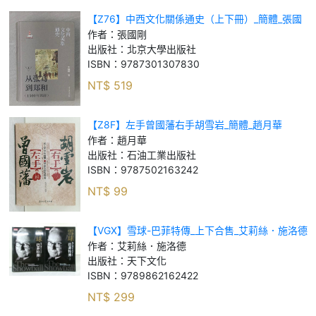
【Z76】中西文化關係通史（上下冊）_簡體_張國
剛
作者：
張國剛
出版社：
北京大學出版社
ISBN：
9787301307830
NT$
519
【Z8F】左手曾國藩右手胡雪岩_簡體_趙月華
作者：
趙月華
出版社：
石油工業出版社
ISBN：
9787502163242
NT$
99
【VGX】雪球-巴菲特傳_上下合售_艾莉絲．施洛德
作者：
艾莉絲．施洛德
出版社：
天下文化
ISBN：
9789862162422
NT$
299