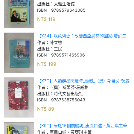
出版社：
太雅生活館
ISBN：
9789579643085
NT$
119
【X34】以色列史：改變西亞局勢的國家(增訂二
版)_陳立樵
作者：
陳立樵
出版社：
三民
ISBN：
9789571465906
NT$
199
【X7C】人類群星閃耀時_簡體_（奧）斯蒂芬·茨威
格
作者：
（奧）斯蒂芬·茨威格
出版社：
時代文藝出版社
ISBN：
9787538756043
NT$
89
【X9T】唐鳳15個關鍵詞_唐鳳口述，黃亞琪主筆
作者：
唐鳳口述，黃亞琪主筆