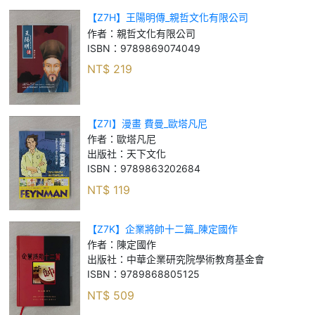
【Z7H】王陽明傳_親哲文化有限公司
作者：
親哲文化有限公司
ISBN：
9789869074049
NT$
219
【Z7I】漫畫 費曼_歐塔凡尼
作者：
歐塔凡尼
出版社：
天下文化
ISBN：
9789863202684
NT$
119
【Z7K】企業將帥十二篇_陳定國作
作者：
陳定國作
出版社：
中華企業研究院學術教育基金會
ISBN：
9789868805125
NT$
509