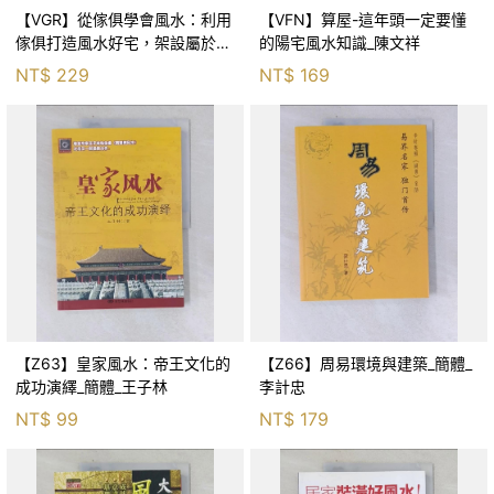
【VGR】從傢俱學會風水：利用
【VFN】算屋-這年頭一定要懂
傢俱打造風水好宅，架設屬於自
的陽宅風水知識_陳文祥
己的豪宅…_詹惟中
NT$
229
NT$
169
【Z63】皇家風水：帝王文化的
【Z66】周易環境與建築_簡體_
成功演繹_簡體_王子林
李計忠
NT$
99
NT$
179