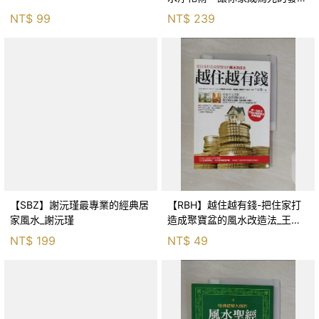
站_丹妮斯‧琳恩
NT$
99
NT$
239
【SBZ】謝沅瑾最專業的經典居
【RBH】越住越有錢-把住家打
家風水_謝沅瑾
造成聚寶盆的風水改造法_王品
豊
NT$
199
NT$
49