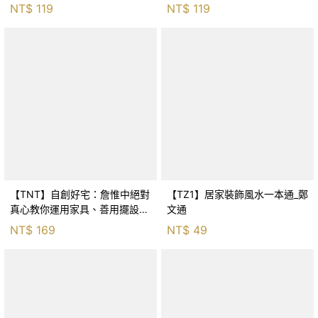
_崔江
NT$
119
NT$
119
【TNT】自創好宅：詹惟中絕對
【TZ1】居家裝飾風水一本通_鄭
真心教你運用家具、善用擺設添
文通
運增富貴_詹惟中
NT$
169
NT$
49