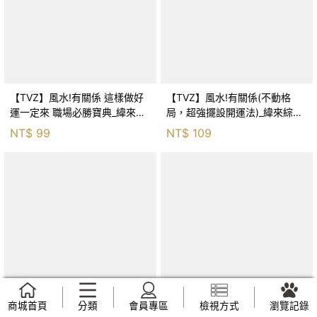
【TVZ】風水!有關係 這樣做好
【TVZ】風水!有關係(不動格
運一定來 職場必勝寶典_緯來綜
局，超強擺設開運法)_緯來綜合
合台
台
NT$
99
NT$
109
商城首頁
分類
會員專區
檢視方式
瀏覽記錄