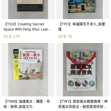
【TQV】Creating Sacred
【TPO】幸福陽宅不求人_吳豐
Space With Feng Shui: Learn
隆
the Art of Space Cle
NT$
279
NT$
79
【TWM】強運風水：購屋．布
【TWY】居家風水開運寶典：神
局．裝修_金版文化
奇風水改造法，創造富貴旺財運