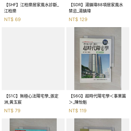
【SHF】江柏樂居家風水診斷_
【SDR】湯鎮瑋88項居家風水
江柏樂
禁忌_湯鎮瑋
NT$
69
NT$
129
【S1C】無極心法陽宅學_張定
【S6G】超時代陽宅學＜事業篇
洲,黃玉宸
＞_陳怡魁
NT$
79
NT$
119