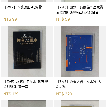
【WF7】斗數論田宅_紫雲
【Y9Q】風水！有關係2-居家辦
公聚財開運66招_緯來綜合台
NT$
99
NT$
59
【ZAF】現代住宅風水-趨吉避
【ZME】改運之書．風水篇_大
凶利財運_黃一真
耕老師
NT$
129
NT$
229