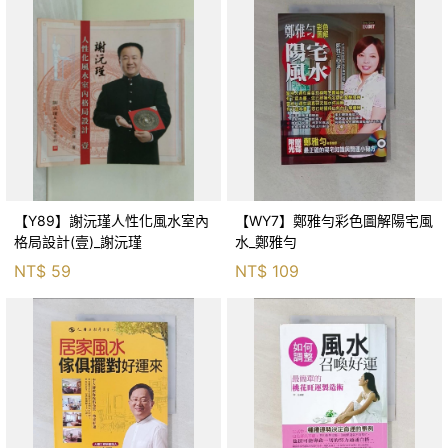
【Y89】謝沅瑾人性化風水室內
【WY7】鄭雅勻彩色圖解陽宅風
格局設計(壹)_謝沅瑾
水_鄭雅勻
NT$
59
NT$
109