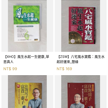
【XHO】風生水起一生健康_草
【ZSW】八宅風水寶鑑：風生水
思真人
起好運來_慧緣
NT$
99
NT$
169