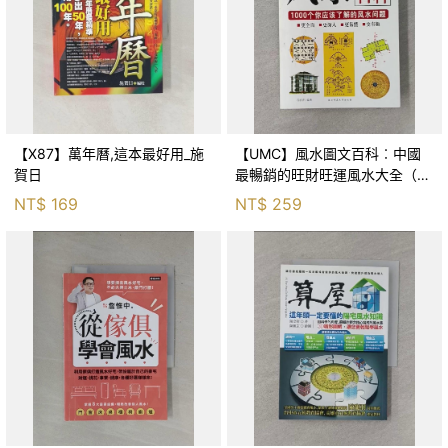
【X87】萬年曆,這本最好用_施
【UMC】風水圖文百科︰中國
賀日
最暢銷的旺財旺運風水大全（最
新修訂）_簡體_石橋青 編
NT$
169
NT$
259