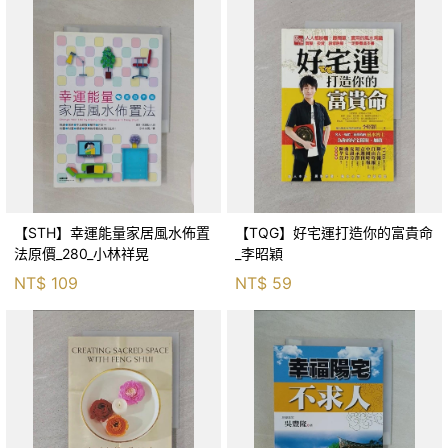
【STH】幸運能量家居風水佈置
【TQG】好宅運打造你的富貴命
法原價_280_小林祥晃
_李昭穎
NT$
109
NT$
59