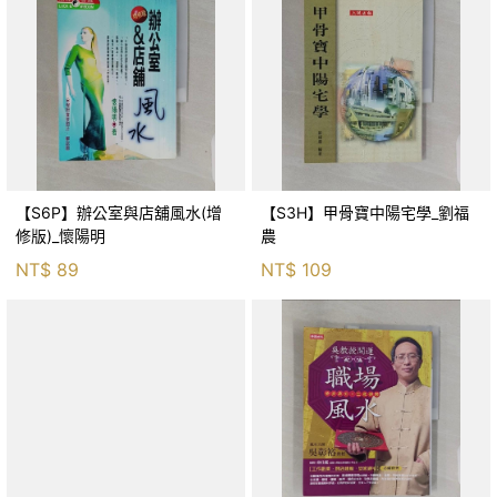
【S6P】辦公室與店舖風水(增
【S3H】甲骨寶中陽宅學_劉福
修版)_懷陽明
農
NT$
89
NT$
109