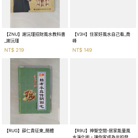
【ZNU】謝沅瑾招財風水教科書
【V3H】住家好風水自己看_喬
_謝沅瑾
峰
NT$
219
NT$
149
【RUG】薛仁貴征東_簡體
【R9U】神聖空間-居家能量風
水淨化術，讓你家成為光的發射