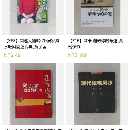
【XF3】開運大補帖(7)-居家風
【Z16】歐卡,翻轉你的命運_黃
水旺財開運寶典_黃子容
喬伊作
NT$
49
NT$
189