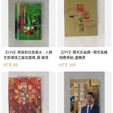
【V34】周易和住房風水 : 人類
【ZFF】陽宅玄祕譚--陽宅氣機
生態環境之最佳選擇_楊 維增
相應奧秘_盧勝彥
NT$
99
NT$
149