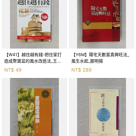
【W41】越住越有錢-把住家打
【Y6M】陽宅天數富貴興旺法_
造成聚寶盆的風水改造法_王品
風生水起_鄒明揚
豊
NT$
49
NT$
289