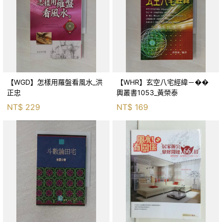
【WGD】怎樣用羅盤看風水_洪
【WHR】玄空八宅經緯－��
正忠
輿叢書1053_黃榮泰
NT$
229
NT$
169