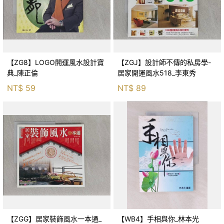
【ZG8】LOGO開運風水設計寶
【ZGJ】設計師不傳的私房學-
典_陳正倫
居家開運風水518_李東秀
NT$
59
NT$
89
【ZGG】居家裝飾風水一本通_
【WB4】手相與你_林本光