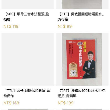
【S6S】甲骨三合水法秘笈_劉
【TTE】吳教授開運職場風水_
福農
吳彰裕
NT$
119
NT$
99
【TTL】歐卡,翻轉你的命運_黃
【TRT】湯鎮瑋100種風水化煞
喬伊作
絕招_湯鎮瑋
NT$
169
NT$
199