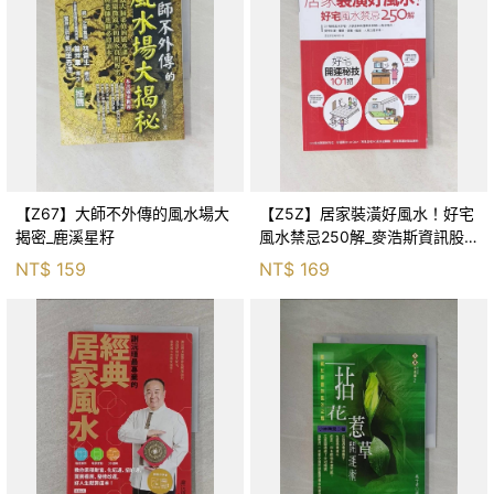
【Z67】大師不外傳的風水場大
【Z5Z】居家裝潢好風水！好宅
揭密_鹿溪星籽
風水禁忌250解_麥浩斯資訊股
份有限公司漂亮家居編輯部
NT$
159
NT$
169