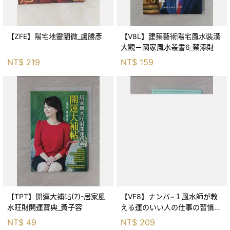
【ZFE】陽宅地靈闡微_盧勝彥
【V8L】建築藝術陽宅風水裝潢
大觀－國家風水叢書6_蔡添財
NT$
219
NT$
159
【TPT】開運大補帖(7)-居家風
【VF8】ナンバ−１風水師が教
水旺財開運寶典_黃子容
える運のいい人の仕事の習慣－
自分自身やパ−トナ−の仕事
NT$
49
NT$
209
運・金運・出世運をどんど_日