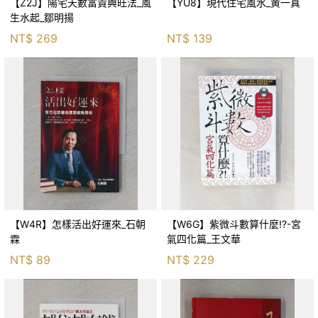
【Z2J】陽宅天數富貴興旺法_風
【YU8】現代住宅風水_黄一真
生水起_鄒明揚
NT$
269
NT$
139
【W4R】怎樣活出好運來_石朝
【W6G】紫微斗數算什麼!?-宮
霖
氣四化篇_王文華
NT$
89
NT$
229