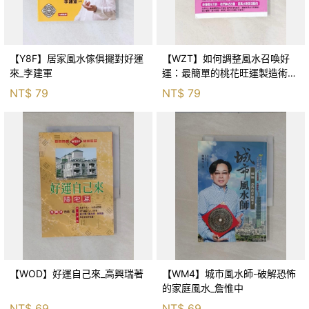
【Y8F】居家風水傢俱擺對好運
【WZT】如何調整風水召喚好
來_李建軍
運：最簡單的桃花旺運製造術_
華月
NT$
79
NT$
79
【WOD】好運自己來_高興瑞著
【WM4】城市風水師-破解恐怖
的家庭風水_詹惟中
NT$
69
NT$
69