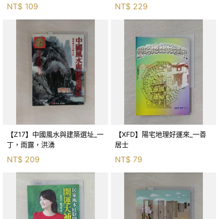
NT$
109
NT$
229
【Z17】中國風水與建築選址_一
【XFD】陽宅地理好運來_一善
丁，雨露，洪湧
居士
NT$
209
NT$
79