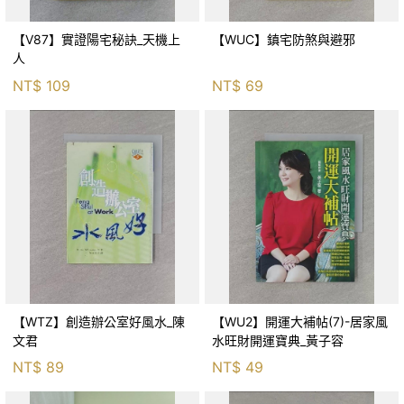
【V87】實證陽宅秘訣_天機上
【WUC】鎮宅防煞與避邪
人
NT$
109
NT$
69
【WTZ】創造辦公室好風水_陳
【WU2】開運大補帖(7)-居家風
文君
水旺財開運寶典_黃子容
NT$
89
NT$
49