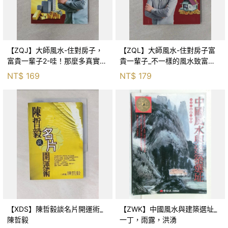
【ZQJ】大師風水-住對房子，
【ZQL】大師風水-住對房子富
富貴一輩子2-哇！那麼多真實成
貴一輩子_不一樣的風水致富真
功的故事_吳海
相_吳海
NT$
169
NT$
179
【XDS】陳哲毅談名片開運術_
【ZWK】中國風水與建築選址_
陳哲毅
一丁，雨露，洪湧