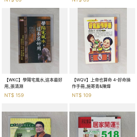
【WKC】學陽宅風水,這本最好
【WQV】上帝也算命 4-好命操
用_張清淵
作手冊_施寄青&陳燁
NT$
159
NT$
109