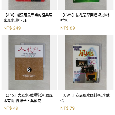
【ABI】謝沅瑾最專業的經典居
【UWS】拈花惹草開運術_小林
家風水_謝沅瑾
祥晃
NT$
249
NT$
89
【Z45】大風水-職場犯沖,跟風
【UWT】商店風水賺錢術_李武
水有關_夏綠蒂．莫依克
信
NT$
49
NT$
79