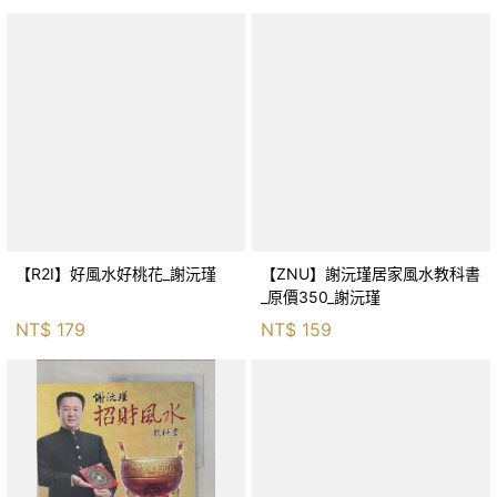
文_李家幽竹
【R2I】好風水好桃花_謝沅瑾
【ZNU】謝沅瑾居家風水教科書
_原價350_謝沅瑾
NT$
179
NT$
159