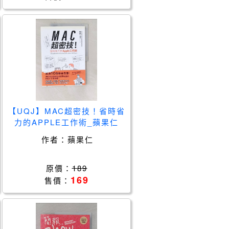
【UQJ】MAC超密技！省時省
力的APPLE工作術_蘋果仁
作者：
蘋果仁
原價：
189
169
售價：