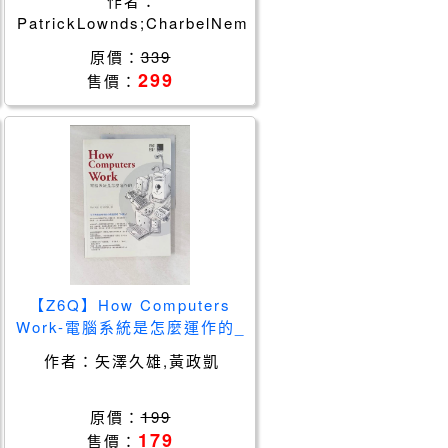
作者：
Leandro Ca
PatrickLownds;CharbelNemnom;LeandroCa
原價：
339
299
售價：
【Z6Q】How Computers
Work-電腦系統是怎麼運作的_
矢澤久雄, 黃政凱
作者：
矢澤久雄,黃政凱
原價：
199
179
售價：