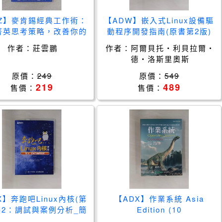
QZ】麥肯錫經典工作術：
【ADW】嵌入式Linux設備驅
菁英思考策略，改善你的
動程序開發指南(原書第2版)
惰性、突破邏輯盲點，直
（簡體書）_阿爾貝托‧利貝
作者：
莊雲鵬
作者：
阿爾貝托‧利貝拉爾‧
搗問題核心_莊雲鵬
拉爾‧德‧洛斯里奧斯
德‧洛斯里奧斯
原價：
249
原價：
549
219
489
售價：
售價：
X】奔跑吧Linux內核(第
【ADX】作業系統 Asia
卷2：調試與案例分析_簡
Edition (10
體_笨叔
版)_Silberschatz, Galvin,