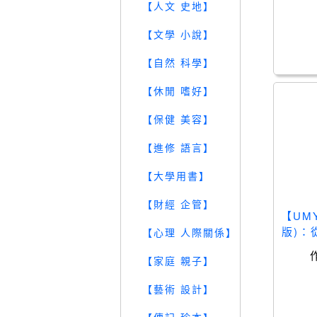
【人文 史地】
【文學 小說】
【自然 科學】
【休閒 嗜好】
【保健 美容】
【進修 語言】
【大學用書】
【財經 企管】
【UM
版)：
【心理 人際關係】
技巧
【家庭 親子】
【藝術 設計】