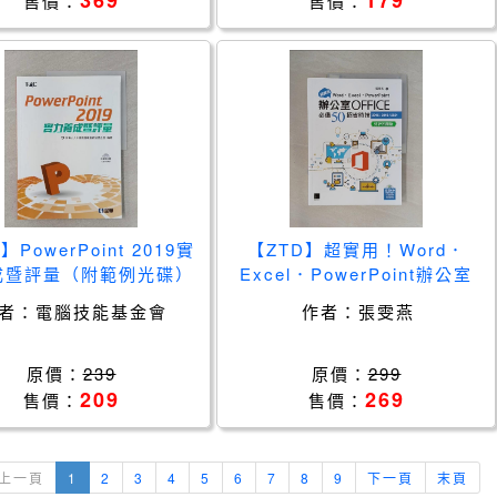
369
179
售價：
售價：
】PowerPoint 2019實
【ZTD】超實用！Word．
成暨評量（附範例光碟）
Excel．PowerPoint辦公室
_電腦技能基金會
Office必備50招省時技
者：
電腦技能基金會
作者：
張雯燕
(2016/2019/2021) 好評回饋
版
原價：
239
原價：
299
209
269
售價：
售價：
上一頁
1
2
3
4
5
6
7
8
9
下一頁
末頁