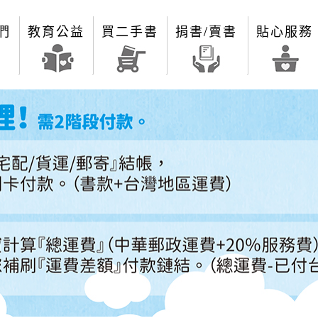
們
教育公益
買二手書
捐書/賣書
貼心服務