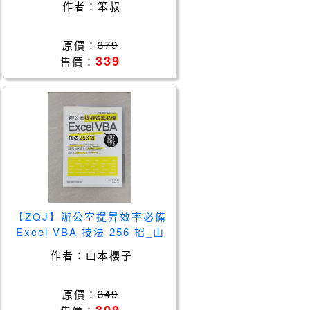
作者：
笨叔
原價：
379
339
售價：
【ZQJ】辦公室提昇效率必備
Excel VBA 技法 256 招_山
本櫻子
作者：
山本櫻子
原價：
349