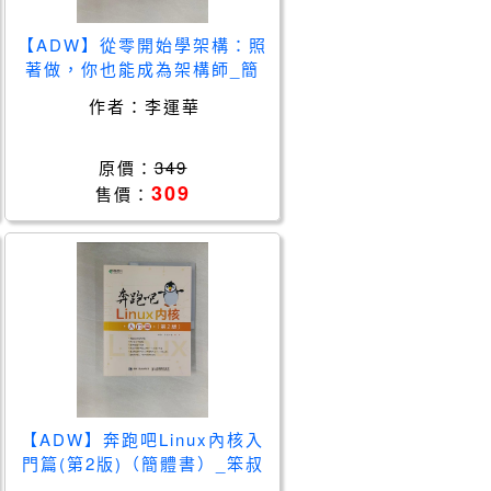
【ADW】從零開始學架構：照
著做，你也能成為架構師_簡
體_李運華
作者：
李運華
原價：
349
309
售價：
【ADW】奔跑吧Linux內核入
門篇(第2版)（簡體書）_笨叔