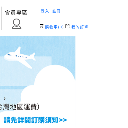
登入
註冊
會員專區
購物車(
0
)
我的訂單