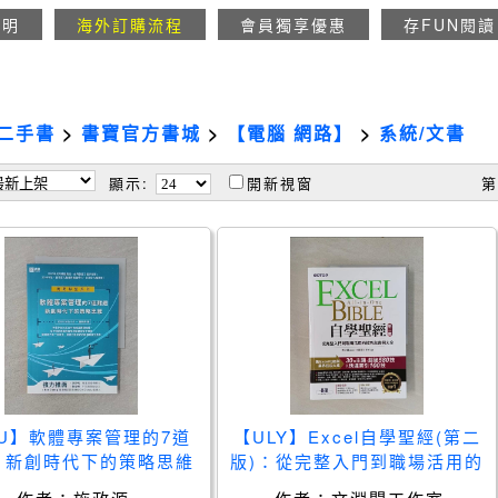
說明
海外訂購流程
會員獨享優惠
存FUN閱讀
二手書
>
書寶官方書城
>
【電腦 網路】
>
系統/文書
顯示:
開新視窗
第
4U】軟體專案管理的7道
【ULY】Excel自學聖經(第二
：新創時代下的策略思維
版)：從完整入門到職場活用的
_施政源
技巧與實例大全_文淵閣工作