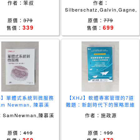
作者：
笨叔
作者：
Gagne, 吳庭育 , 駱詩軒
Silberschatz,Galvin,Gagne,
吳庭育,駱詩軒
原價：
379
原價：
779
339
699
售價：
售價：
48】單體式系統到微服務
【XHJ】軟體專案管理的7道
am Newman, 陳慕溪
難題：新創時代下的策略思維
_施政源
：
SamNewman,陳慕溪
作者：
施政源
原價：
419
原價：
199