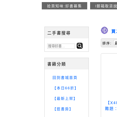
拾頁知味:好書募集
i郵箱取貨
買
二手書搜尋
排序:
書籍分類
回到書城首頁
【本日66折】
【最新上架】
【X
難題
【逛書房】