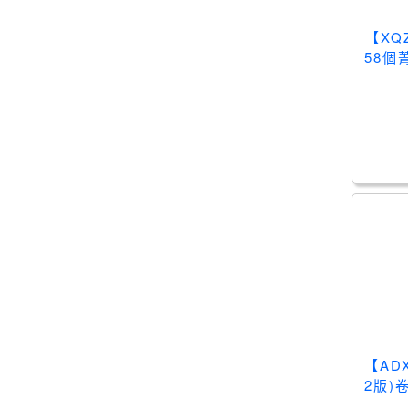
【X
58個
思維
【AD
2版)