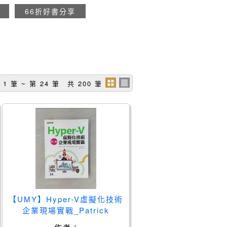
66折好書分享
 1 筆 ~ 第 24 筆 共 200 筆
【UMY】Hyper-V虛擬化技術
企業現場實戰_Patrick
Lownds; Charbel Nemnom;