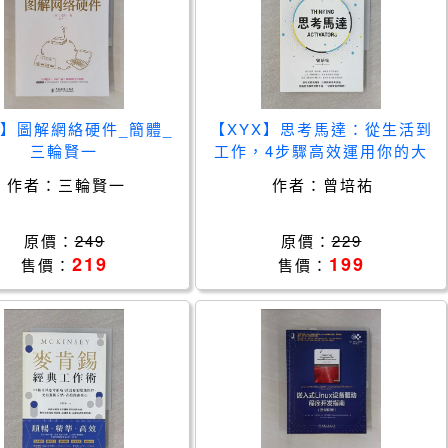
J】圖解網絡硬件_簡體_
【XYX】思考馬達：從生活到
三輪賢一
工作，4步驟高效運用你的大
腦【限量親簽＋Q版頭像章】_
作者：
三輪賢一
作者：
曾培祐
曾培祐
原價：
249
原價：
229
219
199
售價：
售價：