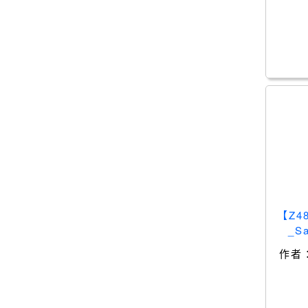
【Z
_S
作者