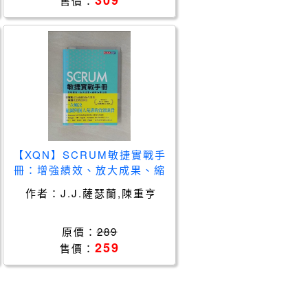
309
售價：
【XQN】SCRUM敏捷實戰手
冊：增強績效、放大成果、縮
短決策流程_J.J. 薩瑟蘭, 陳重
作者：
J.J.薩瑟蘭,陳重亨
亨
原價：
289
259
售價：