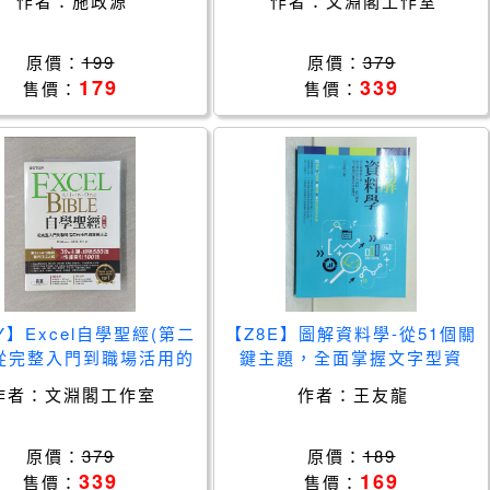
作者：
施政源
作者：
文淵閣工作室
室
原價：
199
原價：
379
179
339
售價：
售價：
Y】Excel自學聖經(第二
【Z8E】圖解資料學-從51個關
從完整入門到職場活用的
鍵主題，全面掌握文字型資
與實例大全_文淵閣工作
料…_王友龍
作者：
文淵閣工作室
作者：
王友龍
室
原價：
379
原價：
189
339
169
售價：
售價：