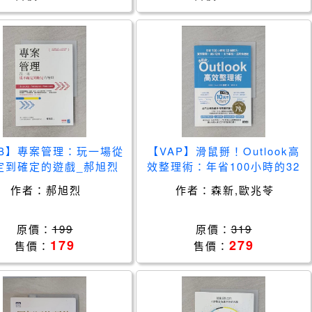
B】專案管理：玩一場從
【VAP】滑鼠掰！Outlook高
定到確定的遊戲_郝旭烈
效整理術：年省100小時的32
個技巧，資料整理×減少切換×
作者：
郝旭烈
作者：
森新,歐兆苓
工作革新×活用快速鍵_森新,
歐兆苓
原價：
199
原價：
319
179
279
售價：
售價：