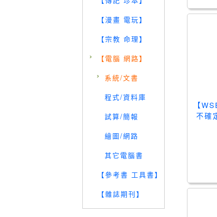
【傳記 珍本】
【漫畫 電玩】
【宗教 命理】
【電腦 網路】
系統/文書
程式/資料庫
【WS
不確
試算/簡報
繪圖/網路
其它電腦書
【參考書 工具書】
【雜誌期刊】