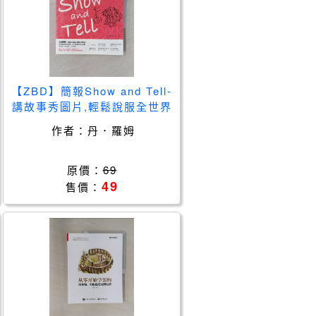
【ZBD】簡報Show and Tell-
講故事秀圖片,輕鬆說服全世界
_丹．羅姆
作者：
丹．羅姆
原價：
69
49
售價：