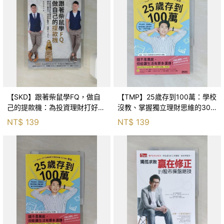
【SKD】跟著柴鼠學FQ，做自
【TMP】25歲存到100萬：學校
己的提款機：為投資理財打好基
沒教、掌握獨立理財思維的30
本功，讓你不靠勞力，增加被動
堂課，讓人生更有選擇權！_李
NT$
139
NT$
139
收入，快速FIRE_柴鼠兄弟
勛