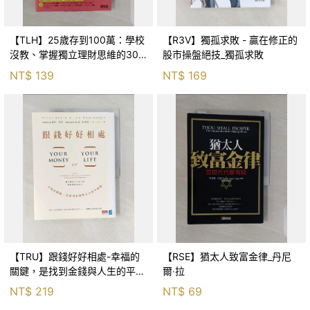
【TLH】25歲存到100萬：學校
【R3V】獨孤求敗 - 贏在修正的
沒教、掌握獨立理財思維的30
股市操盤絕技_獨孤求敗
堂課，讓人生更有選擇權！_李
NT$
139
NT$
169
勛
【TRU】跟錢好好相處-幸福的
【RSE】猶太人致富金律_丹尼
關鍵，是找到金錢與人生的平衡
爾‧拉
點_薇琪．魯賓
NT$
219
NT$
69