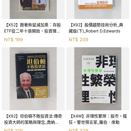
【X52】跟著柴鼠減加乘：存股
【X92】股價趨勢技術分析_典
ETF從二年十張開始，投資理財
藏版(下)_Robert D.Edwards
先主動、後被動、再翻身的智富
NT$
199
NT$
209
密碼_柴鼠兄弟
【X92】坦伯頓不敗投資法:傳奇
【X4W】非理性繁榮：股市。瘋
投資大師的策略與理念_喬納森
狂。警世預言家_羅伯．席勒
戴維斯
NT$
129
NT$
329