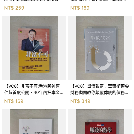
政
NT$
259
NT$
169
【VC8】非富不可:香港股神曹
【VC8】舉債致富：華爾街頂尖
仁超首度公開，40年內把本金
財務顧問教你顛覆傳統的債務理
放大4萬倍的投資絕學！_曹仁超
財術_湯姆‧安德森, 黃嘉斌
NT$
169
NT$
349