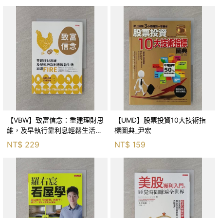
【VBW】致富信念：重建理財思
【UMD】股票投資10大技術指
維，及早執行靠利息輕鬆生活，
標圖典_尹宏
加速FIRE_柏竇．薛佛, 張淑惠,
NT$
229
NT$
159
蔡慈皙