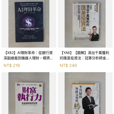
【X82】AI理財革命：從銀行資
【YA6】【圖解】滾出千萬獲利
深副總裁到機器人理財，楊琇惠
的匯差投資法：冠軍分析師金牌
帶你看見財富的未來_楊琇惠, 沈
獵人從零開始傳授「獨創活K
NT$
219
NT$
249
勤譽
線」，掌握交易時間週期，輕鬆
賺匯差_金牌獵人（朱均澤）