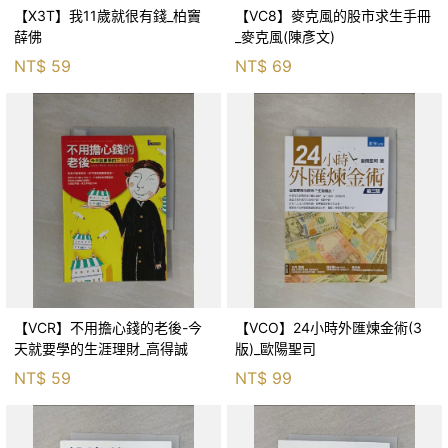
【X3T】我11歲就很有錢_柏竇
【VC8】麥克風的股市求生手冊
薛佛
_麥克風(陳彥文)
NT$
59
NT$
69
【VCR】不用擔心錢的老後-今
【VCO】24小時外匯煉金術(3
天就要學的生涯理財_高得誠
版)_歐陽聖司
NT$
59
NT$
99