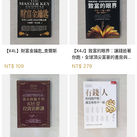
【X4L】財富金鑰匙_查爾斯
【X4J】致富的眼界：讓錢追著
你跑，全球頂尖富豪的書房與思
維_Rich-Paca 姜然柱, 譯者：
NT$
109
NT$
279
Loui