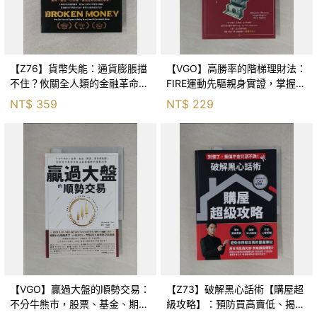
【Z76】貨幣失能：通貨膨脹擋
【VGO】高勝率的階梯理財法：
不住？攸關全人類的金融革命即
FIRE運動先驅親身實證，掌握3
將到來！_琳．奧爾登, 吳書榆
階段×12個里程碑，28歲存第一
NT$
359
NT$
229
桶金、34歲提早退休，享受有
選擇權的人生_山
【VGO】贏過大盤的順勢交易：
【Z73】破解黑心話術【購屋超
不分牛熊市，股票、基金、期
級攻略】：預防買高賣低、揭露