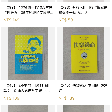
【X9Y】頂尖操盤手的10.5堂投
【X9S】有錢人的用錢習慣就是
資思維課：35年經驗的英國避
和你不一樣_藤川太
險基金巨頭，洞察金融市場，精
NT$
149
NT$
59
準選中好標的！_保羅‧馬歇爾,
陳珮榆
【X45】我不摳門，我精打細
【X45】快樂錢商_本田健, 張婷
算：生活達人必備數字觀－e商
婷
朝25_富老爹
NT$
109
NT$
189