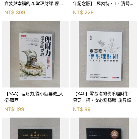
貪婪與幸福的20堂理財課_摩
年紀念版】_羅勃特．T．清崎,
根．豪瑟, 周玉文
MTS 翻譯團隊
NT$
309
NT$
229
【YAA】理財力,從小就要教_大
【X4L】零基礎的佛系理財術：
衛‧藍西
只要一招，安心穩穩賺_施昇輝
NT$
199
NT$
89