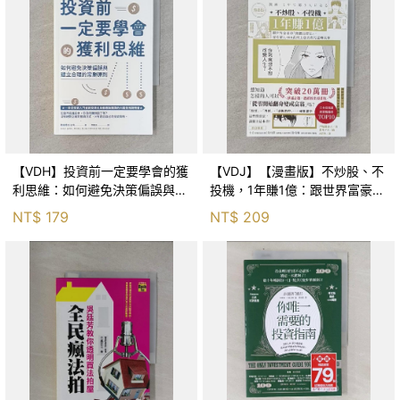
【VDH】投資前一定要學會的獲
【VDJ】【漫畫版】不炒股、不
利思維：如何避免決策偏誤與建
投機，1年賺1億：跟世界富豪學
立合理的常勝原則_崔森旭
「實體投資法」，從負債3,400
NT$
179
NT$
209
萬到上億資產的逆轉故事_戶塚
真由子, 譯者：周