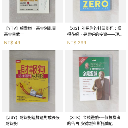
【YTV】錢難賺，基金別亂買_
【XIS】別把你的錢留到死：懂
基金黑武士
得花錢，是最好的投資——理想
人生的9大財務思維_比爾‧柏金
NT$
49
NT$
299
斯, 吳琪仁
【ZSY】財報狗這樣選對成長股
【XTK】金錢遊戲-一個投機者
_財報狗
的告白_安德烈科斯托蘭尼