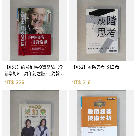
【X53】約翰柏格投資常識（全
【X52】灰階思考_謝孟恭
新增訂&十周年紀念版）_約翰 ·
柏格, 黃嘉斌
NT$
329
NT$
219