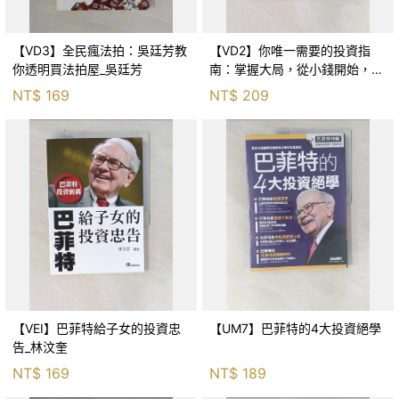
【VD3】全民瘋法拍：吳廷芳教
【VD2】你唯一需要的投資指
你透明買法拍屋_吳廷芳
南：掌握大局，從小錢開始，養
成良好的投資和理財習慣，讓自
NT$
169
NT$
209
己邁向財富之路_安德魯‧托比亞
斯, 簡瑋君
【VEI】巴菲特給子女的投資忠
【UM7】巴菲特的4大投資絕學
告_林汶奎
NT$
169
NT$
189