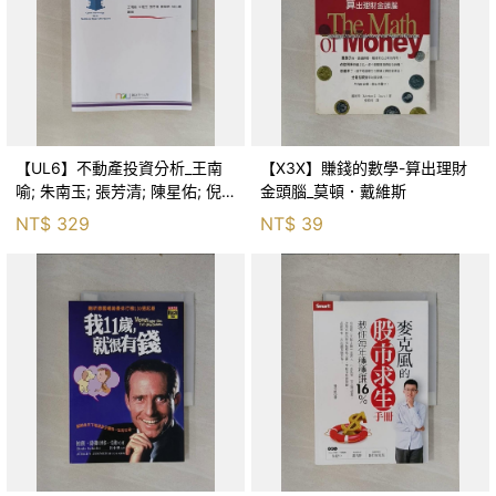
【UL6】不動產投資分析_王南
【X3X】賺錢的數學-算出理財
喻; 朱南玉; 張芳清; 陳星佑; 倪
金頭腦_莫頓．戴維斯
仁禧
NT$
329
NT$
39