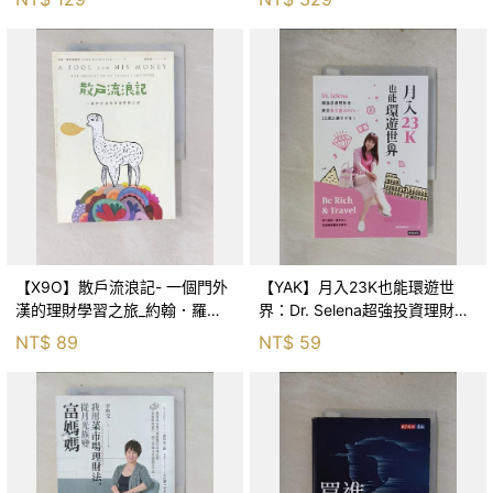
【X9O】散戶流浪記- 一個門外
【YAK】月入23K也能環遊世
漢的理財學習之旅_約翰．羅斯
界：Dr. Selena超強投資理財
柴爾德
術，教你每年獲利30%、35歲
NT$
89
NT$
59
走遍全世界_Dr. Selena 楊倩琳