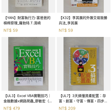
【YAN】財富執行力-富爸爸的
【X32】李其展的外匯交易致勝
槓桿原理_羅勃特.T.清崎
兵法_李其展
NT$
59
NT$
59
【UL3】Excel VBA實戰技巧｜
【UL7】3天搞懂資產配置：存
金融數據x網路爬蟲_廖敏宏（廖
富、創富、守富、傳富，四步驟
志煌）
靈活規劃財富藍圖，投資理財一
NT$
479
NT$
209
把罩！_梁亦鴻