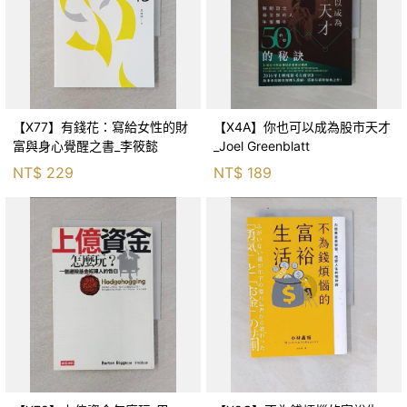
【X77】有錢花：寫給女性的財
【X4A】你也可以成為股市天才
富與身心覺醒之書_李筱懿
_Joel Greenblatt
NT$
229
NT$
189