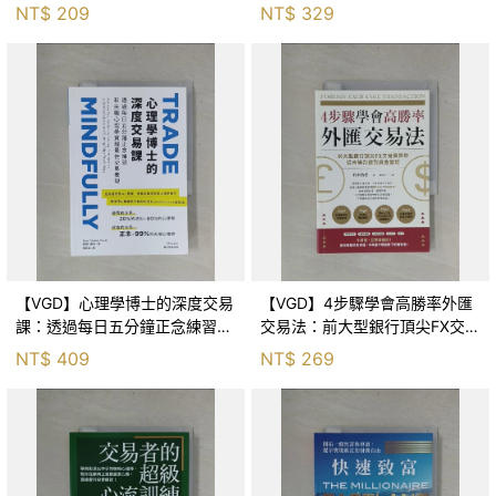
貨、債券都能賺，14位頂尖操盤
30大話術、不怕上當受騙，避
NT$
209
NT$
329
手締造超額報酬的獲利紀律_麥
免你慘賠百萬的置產筆記_李昌
可．卡威爾, Micha
鵬（Zack）
【VGD】心理學博士的深度交易
【VGD】4步驟學會高勝率外匯
課：透過每日五分鐘正念練習和
交易法：前大型銀行頂尖FX交易
尖端心理學實現最佳交易表現_
員教你從市場判讀到資金管理_
NT$
409
NT$
269
蓋瑞‧戴頓, 陳民傑
調查中的鈴木拓哉