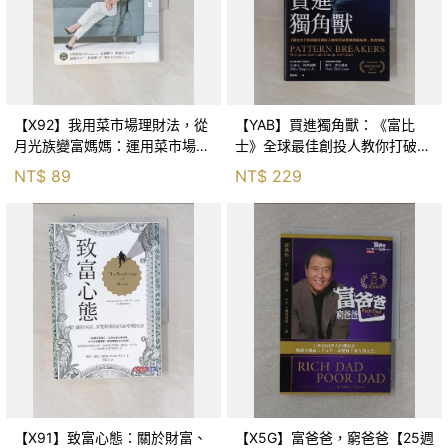
【X92】我用菜市場理財法，從
【YAB】買進獨角獸：《富比
月光族變富媽媽：運用菜市場大
士》全球最佳創投人教你打破常
媽都懂的常識法則，掌握投資竅
規提前布局，抓住商機_小麥
NT$
89
NT$
229
門，國文老師身家暴漲五千萬！
克．梅普爾斯, 彼得．齊貝爾曼,
_李雅雯（十方）
Mike Maples
【X91】致富心態：關於財富、
【X5G】富爸爸，窮爸爸【25週