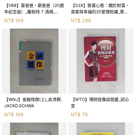
【V88】富爸爸，窮爸爸（20週
【S3X】致富心態：關於財富、
年紀念版）_羅勃特‧T‧清崎,
貪婪與幸福的20堂理財課_摩
MTS 翻譯團隊
根．豪瑟, 周玉文
NT$
159
NT$
299
【WNJ】金融怪傑(上)_俞濟群,
【WTO】理財就像談戀愛_邱沁
JACKD.SCHWA
宜
NT$
109
NT$
79