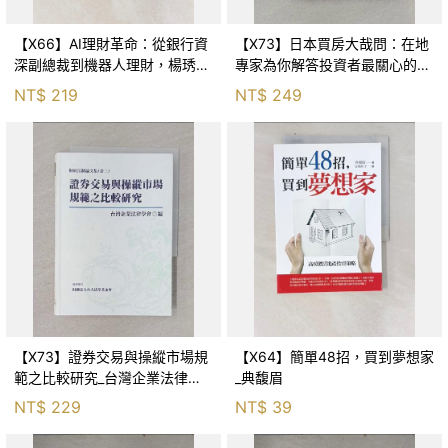
【X66】AI理財革命：從銀行資
【X73】日本買房大哉問：在地
深副總裁到機器人理財，楊琇惠
專家為你解答投資者最關心的
帶你看見財富的未來_楊琇惠, 沈
50個疑問_TiN
NT$
219
NT$
249
勤譽
【X73】證券交易與操縱市場規
【X64】簡單48招，買到夢想家
範之比較研究_台灣企業法律學
_典馥眉
會編
NT$
229
NT$
39