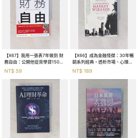
【X67】我用一張表7年做到 財
【X66】成為金融怪傑：30年暢
務自由：公開他從背學貸150
銷系列經典，透析市場、心理與
萬，倒存2000萬的理財技巧！_
操作的23條金律_傑克．史瓦格,
NT$
59
NT$
189
濱口和也, 侯詠馨
黃嘉斌