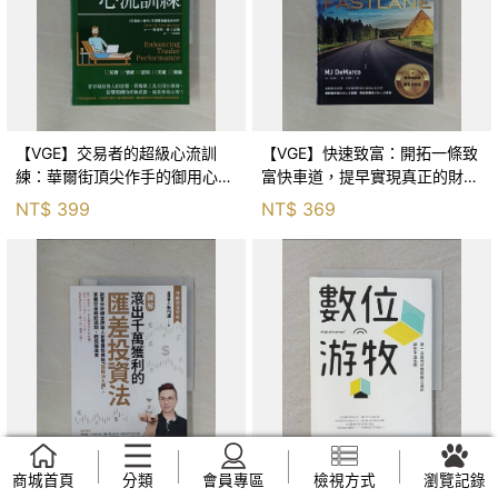
【VGE】交易者的超級心流訓
【VGE】快速致富：開拓一條致
練：華爾街頂尖作手的御用心理
富快車道，提早實現真正的財務
師，教你在躺椅上重建贏家心
自由_MJ‧狄馬哥
NT$
399
NT$
369
態，直線提升投資績效！_布瑞
特．史丁巴格, 林奕伶
商城首頁
分類
會員專區
檢視方式
瀏覽記錄