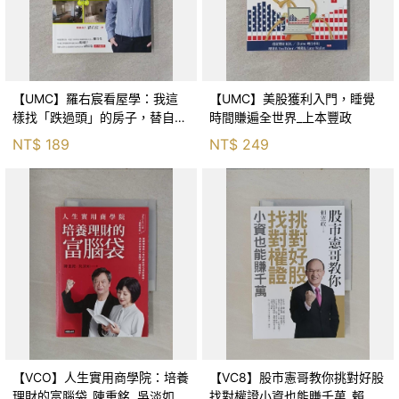
【UMC】羅右宸看屋學：我這
【UMC】美股獲利入門，睡覺
樣找「跌過頭」的房子，替自
時間賺遍全世界_上本豐政
己、幫別人買到300間房_羅右
NT$
189
NT$
249
宸
【VCO】人生實用商學院：培養
【VC8】股市憲哥教你挑對好股
理財的富腦袋_陳重銘, 吳淡如
找對權證小資也能賺千萬_賴憲