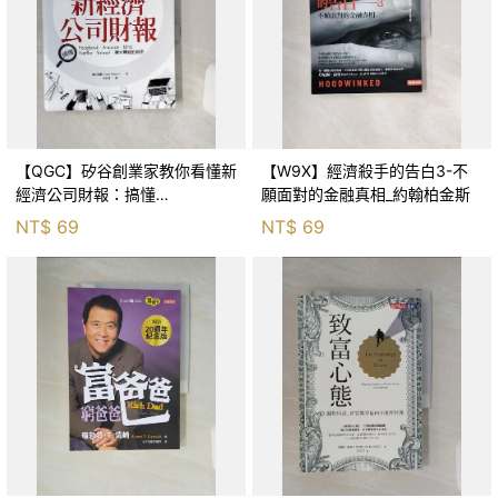
【QGC】矽谷創業家教你看懂新
【W9X】經濟殺手的告白3-不
經濟公司財報：搞懂
願面對的金融真相_約翰柏金斯
Facebook、Amazon、LINE、
NT$
69
NT$
69
Netflix、Yahoo!、樂天賺錢的祕
密_柴