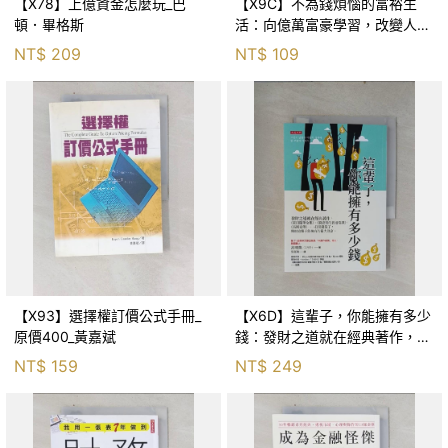
【X78】上億資金怎麼玩_巴
【X9C】不為錢煩惱的富裕生
頓．畢格斯
活：向億萬富豪學習，改變人生
的理財課_小林昌裕, 賴郁婷
NT$
209
NT$
109
【X93】選擇權訂價公式手冊_
【X6D】這輩子，你能擁有多少
原價400_黃嘉斌
錢：發財之道就在經典著作，
《蒙田隨筆全集》、《窮查理的
NT$
159
NT$
249
普通常識》、《馬斯克傳》……
打開錢袋子，獲取這輩子能擁