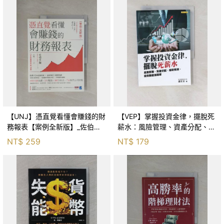
【UNJ】憑直覺看懂會賺錢的財
【VEP】掌握投資金律，擺脫死
務報表【案例全新版】_佐伯良
薪水：風險管理、資產分配、趨
隆, 方瑜
勢預測，投資賺錢很簡單_盧冠
NT$
259
NT$
179
安