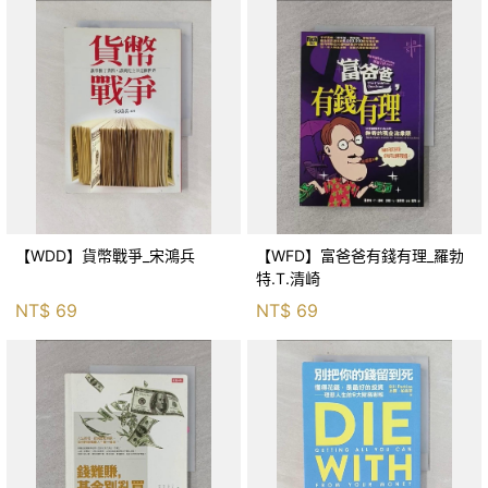
【WDD】貨幣戰爭_宋鴻兵
【WFD】富爸爸有錢有理_羅勃
特.T.清崎
NT$
69
NT$
69