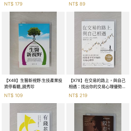
NT$
179
NT$
89
【X4B】生醫新視野:生技產業投
【X78】在交易的路上，與自己
資停看聽_饒秀珍
相遇：找出你的交易心理優勢，
戰勝投資心魔_李哲緯（鮪爸）
NT$
109
NT$
219