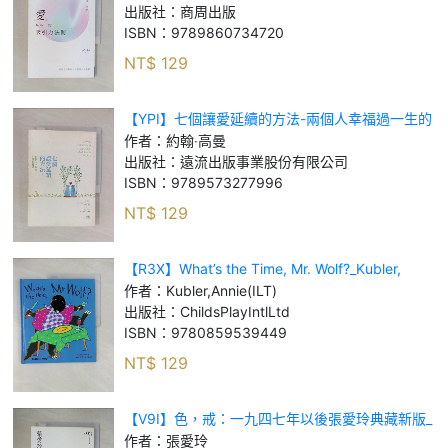
出版社：
商周出版
ISBN：
9789860734720
NT$
129
【YPI】七個讓愛延續的方法-兩個人幸福過一生的
關鍵秘訣_約翰‧高曼
作者：
約翰‧高曼
出版社：
遠流出版事業股份有限公司
ISBN：
9789573277996
NT$
129
【R3X】What’s the Time, Mr. Wolf?_Kubler,
Annie (ILT)
作者：
Kubler,Annie(ILT)
出版社：
ChildsPlayIntlLtd
ISBN：
9780859539449
NT$
129
【V9I】色，戒：一九四七年以後張愛玲典藏新版_
張愛玲
作者：
張愛玲