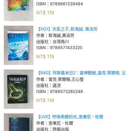
ISBN：
9789861239484
NT$
119
【XQ1】天氣之子_新海誠, 黃涓芳
作者：
新海誠,黃涓芳
出版社：
台灣角川
ISBN：
9789577433220
NT$
119
【RXD】阿斯嘉末日2：雷神戰鎚_雷克‧萊爾頓, 王
心瑩
作者：
雷克‧萊爾頓,王心瑩
出版社：
遠流
ISBN：
9789573280248
NT$
119
【UVE】呼喚奇蹟的光_安東尼．杜爾
作者：
安東尼．杜爾
出版社：
時報出版