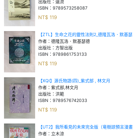
出版社：
遠流
ISBN：
9789573258087
NT$
119
【ZTL】生命之花的靈性法則2_德隆瓦洛．默基瑟
德
作者：
德隆瓦洛．默基瑟德
出版社：
方智出版
ISBN：
9789861753133
NT$
119
【XQI】源氏物語(四)_紫式部 , 林文月
作者：
紫式部,林文月
出版社：
洪範
ISBN：
9789576742033
NT$
119
【UT2】我所看見的未來完全版（竜樹諒預言漫畫
集）_立木涼
作者：
立木涼