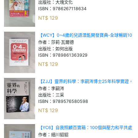
出版社：
大塊文化
ISBN：
9786267118634
NT$
129
【WCY】0~4歲的兒語潛能開發寶典-全球暢銷10
年！英國皇家語言治療師專業研發_莎莉‧瓦爾德
作者：
莎莉‧瓦爾德
出版社：
如何出版
ISBN：
9789861363929
NT$
129
【ZJJ】靈界的科學：李嗣涔博士25年科學實證，
以複數時空…_李嗣涔
作者：
李嗣涔
出版社：
三采
ISBN：
9789576580598
NT$
129
【YC6】自我照顧百寶箱：100個與壓力和平共處
的自救提案——用最簡單的方式，實現最有效的自
作者：
細川貂貂