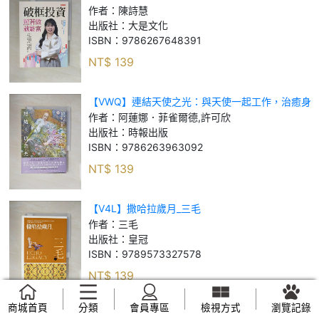
器，不論是低薪、小資或準退休族，都能靠台股、
作者：
陳詩慧
美股、ETF，翻轉人生。_陳詩慧
出版社：
大是文化
ISBN：
9786267648391
NT$
139
【VWQ】連結天使之光：與天使一起工作，治癒身
心、創造魔法、顯化奇蹟_阿蓮娜．菲雀爾德, 許可
作者：
阿蓮娜．菲雀爾德,許可欣
欣
出版社：
時報出版
ISBN：
9786263963092
NT$
139
【V4L】撒哈拉歲月_三毛
作者：
三毛
出版社：
皇冠
ISBN：
9789573327578
NT$
139
商城首頁
分類
會員專區
檢視方式
瀏覽記錄
【YGK】鏡子練習_露易絲‧賀