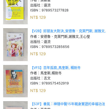
出版社：
遠流
ISBN：
9789573277828
NT$
129
【V2B】好朋友大對決_安德魯．克萊門斯, 謝雅文,
王心瑩
作者：
安德魯．克萊門斯,謝雅文,王心瑩
出版社：
遠流
ISBN：
9789573285656
NT$
129
【VFS】百年孤寂_馬奎斯, 楊耐冬
作者：
馬奎斯,楊耐冬
出版社：
志文
ISBN：
9789575452919
NT$
129
【S3F】養氣：神隱中醫15年親身實證的幸福功法
_高堯楷