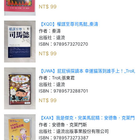
NT$
99
【XQD】權謀至尊司馬懿_秦濤
作者：
秦濤
出版社：
遠流
ISBN：
9789573270270
NT$
99
【UWA】屁屁偵探讀本 幸運貓落到誰手上！_Troll,
張東君
作者：
Troll,張東君
出版社：
遠流
ISBN：
9789573288701
NT$
99
【XAX】我是傑克，完美馬屁精：安德魯．克萊門
斯14_安德魯．克萊門斯
作者：
安德魯．克萊門斯
出版社：
遠流出版事業股份有限公司
ISBN：
9789573273387