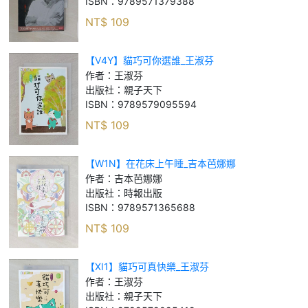
ISBN：
9789571379388
NT$
109
【V4Y】貓巧可你選誰_王淑芬
作者：
王淑芬
出版社：
親子天下
ISBN：
9789579095594
NT$
109
【W1N】在花床上午睡_吉本芭娜娜
作者：
吉本芭娜娜
出版社：
時報出版
ISBN：
9789571365688
NT$
109
【XI1】貓巧可真快樂_王淑芬
作者：
王淑芬
出版社：
親子天下