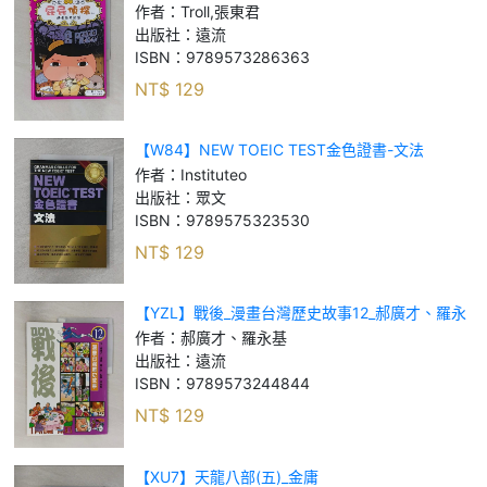
作者：
Troll,張東君
出版社：
遠流
ISBN：
9789573286363
NT$
129
【W84】NEW TOEIC TEST金色證書-文法
_Instituteo
作者：
Instituteo
出版社：
眾文
ISBN：
9789575323530
NT$
129
【YZL】戰後_漫畫台灣歷史故事12_郝廣才、羅永
基
作者：
郝廣才、羅永基
出版社：
遠流
ISBN：
9789573244844
NT$
129
【XU7】天龍八部(五)_金庸