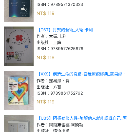
ISBN：
9789571370323
NT$
119
【T6T】打架的藝術_大衛.卡利
作者：
大衛.卡利
出版社：
上誼
ISBN：
9789577625878
NT$
119
【XXS】創造生命的奇蹟-自我療癒經典_露易絲．
賀
作者：
露易絲．賀
出版社：
方智
ISBN：
9789861752792
NT$
119
【U35】阿德勒談人性-瞭解他人就能認識自己_阿
爾弗雷德‧阿德勒
作者：
阿爾弗雷德‧阿德勒
出版社：
遠流出版