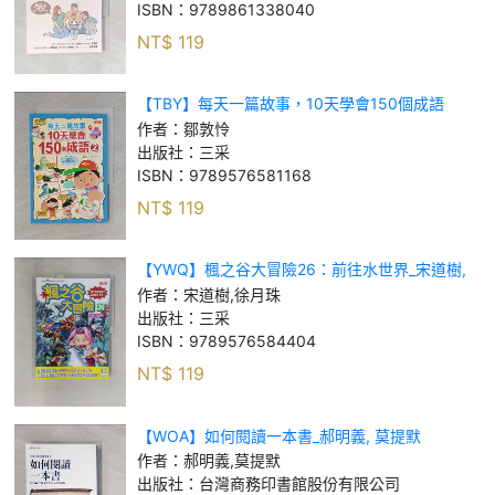
ISBN：
9789861338040
NT$
119
【TBY】每天一篇故事，10天學會150個成語
（2）_鄒敦怜
作者：
鄒敦怜
出版社：
三采
ISBN：
9789576581168
NT$
119
【YWQ】楓之谷大冒險26：前往水世界_宋道樹,
徐月珠
作者：
宋道樹,徐月珠
出版社：
三采
ISBN：
9789576584404
NT$
119
【WOA】如何閱讀一本書_郝明義, 莫提默
作者：
郝明義,莫提默
出版社：
台灣商務印書館股份有限公司