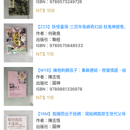
ISBN：
9789573249726
NT$
109
【ZZS】妖怪臺灣-三百年島嶼奇幻誌‧妖鬼神遊卷_
何敬堯
作者：
何敬堯
出版社：
聯經
ISBN：
9789570848533
NT$
119
【WY8】擁抱刺蝟孩子：重啟連結、修復情感、給
出力量的關鍵陪伴與對話_陳志恆
作者：
陳志恆
出版社：
圓神
ISBN：
9789861336978
NT$
119
【YAM】脫癮而出不迷網：寫給網路原生世代父母
的教養書_陳志恆
作者：
陳志恆
出版社：
圓神