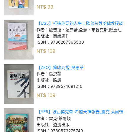
NT$
99
【US5】打造你要的人生：歐普拉與哈佛教授談
「更幸福」的藝術與科學_歐普拉．溫弗蕾, 亞瑟．
作者：
歐普拉．溫弗蕾,亞瑟．布魯克斯,鍾玉玨
布魯克斯, 鍾玉玨
出版社：
商業周刊
ISBN：
9786267366530
NT$
109
【ZFO】策略九說_吳思華
作者：
吳思華
出版社：
臉譜
ISBN：
9789574691210
NT$
109
【YE5】波西傑克森-希臘天神報告_雷克‧萊爾頓
作者：
雷克‧萊爾頓
出版社：
遠流出版
ISBN：
9789573275749