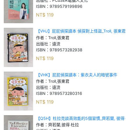
出版社：
PCuSER電腦人文化
ISBN：
9789579199896
NT$
119
【VHJ】屁屁偵探讀本 偵探對上怪盜_Troll, 張東君
作者：
Troll,張東君
出版社：
遠流
ISBN：
9789573282938
NT$
119
【VHK】屁屁偵探讀本：紫衣夫人的暗號事件
_Troll, 張東君
作者：
Troll,張東君
出版社：
遠流
ISBN：
9789573280316
NT$
119
【Q5H】杜拉克談高效能的5個習慣_齊若蘭, 彼得‧
杜拉
作者：
齊若蘭,彼得‧杜拉