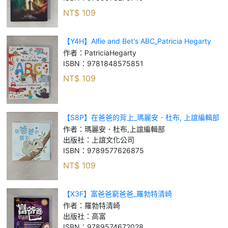
NT$
109
【Y4H】Alfie and Bet's ABC_Patricia Hegarty
作者：
PatriciaHegarty
ISBN：
9781848575851
NT$
109
【S8P】在爸爸的背上_瑪麗安．杜布, 上誼編輯部
作者：
瑪麗安．杜布,上誼編輯部
出版社：
上誼文化公司
ISBN：
9789577626875
NT$
109
【X3F】富爸爸窮爸爸_羅勃特清崎
作者：
羅勃特清崎
出版社：
高富
ISBN：
9789574672028