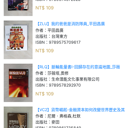
NT$
109
【ZLU】我的爸爸是消防隊員_平田昌廣
作者：
平田昌廣
出版社：
台灣東方
ISBN：
9789575709617
NT$
109
【RLQ】脈輪能量書I-回歸存在的意識地圖_莎薇
塔, 奧修
作者：
莎薇塔,奧修
出版社：
生命潛能文化事業有限公司
ISBN：
9789578292970
NT$
109
【VC2】貨幣崛起-金融資本如何改變世界歷史及其
未來之路_尼爾．弗格森 , 杜默
作者：
尼爾．弗格森,杜默
出版社：
麥田
ISBN：
9789861735849