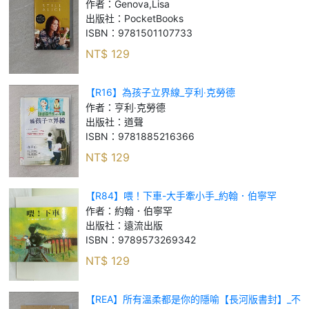
作者：
Genova,Lisa
出版社：
PocketBooks
ISBN：
9781501107733
NT$
129
【R16】為孩子立界線_亨利‧克勞德
作者：
亨利‧克勞德
出版社：
道聲
ISBN：
9781885216366
NT$
129
【R84】喂！下車-大手牽小手_約翰．伯寧罕
作者：
約翰．伯寧罕
出版社：
遠流出版
ISBN：
9789573269342
NT$
129
【REA】所有溫柔都是你的隱喻【長河版書封】_不