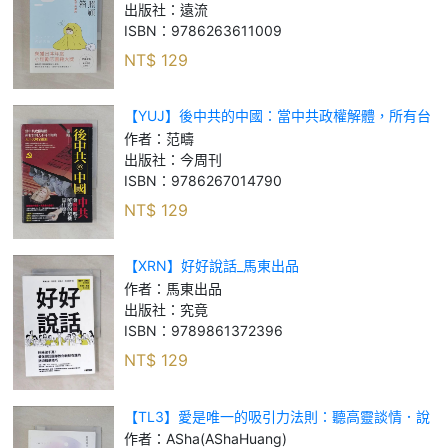
我照顧_細川貂貂
出版社：
遠流
ISBN：
9786263611009
NT$
129
【YUJ】後中共的中國：當中共政權解體，所有台
灣人不可不知的天下大勢全推演_范疇
作者：
范疇
出版社：
今周刊
ISBN：
9786267014790
NT$
129
【XRN】好好說話_馬東出品
作者：
馬東出品
出版社：
究竟
ISBN：
9789861372396
NT$
129
【TL3】愛是唯一的吸引力法則：聽高靈談情．說
愛_ASha (ASha Huang)
作者：
ASha(AShaHuang)