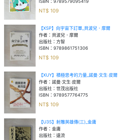
ISBN：
9789579095419
NT$
109
【XSP】向宇宙下訂單_貝波兒．摩爾
作者：
貝波兒．摩爾
出版社：
方智
ISBN：
9789861751306
NT$
109
【XUY】積極思考的力量_諾曼‧文生‧皮爾
作者：
諾曼‧文生‧皮爾
出版社：
世茂出版社
ISBN：
9789577764775
NT$
109
【U3S】射雕英雄傳(三)_金庸
作者：
金庸
出版社：
遠流