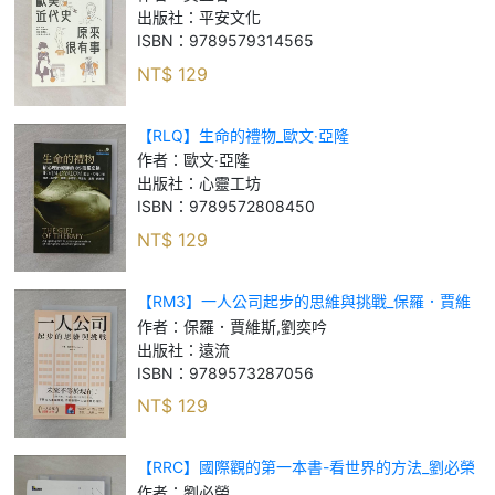
出版社：
平安文化
ISBN：
9789579314565
NT$
129
【RLQ】生命的禮物_歐文‧亞隆
作者：
歐文‧亞隆
出版社：
心靈工坊
ISBN：
9789572808450
NT$
129
【RM3】一人公司起步的思維與挑戰_保羅．賈維
斯, 劉奕吟
作者：
保羅．賈維斯,劉奕吟
出版社：
遠流
ISBN：
9789573287056
NT$
129
【RRC】國際觀的第一本書-看世界的方法_劉必榮
作者：
劉必榮