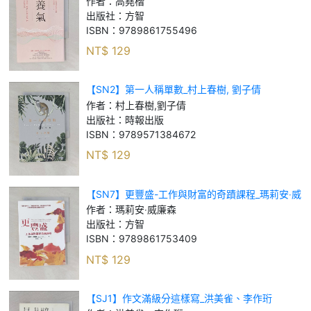
作者：
高堯楷
出版社：
方智
ISBN：
9789861755496
NT$
129
【SN2】第一人稱單數_村上春樹, 劉子倩
作者：
村上春樹,劉子倩
出版社：
時報出版
ISBN：
9789571384672
NT$
129
【SN7】更豐盛-工作與財富的奇蹟課程_瑪莉安‧威
廉森
作者：
瑪莉安‧威廉森
出版社：
方智
ISBN：
9789861753409
NT$
129
【SJ1】作文滿級分這樣寫_洪美雀、李作珩