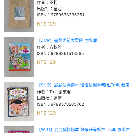
朽
作者：
不朽
出版社：
皇冠
ISBN：
9789573335351
NT$
129
【ZLW】臺灣史前大冒險_方秋雅
作者：
方秋雅
ISBN：
9789861518565
NT$
129
【SUQ】屁屁偵探讀本 怪怪偵探事務所_Troll, 張東
君
作者：
Troll,張東君
出版社：
遠流
ISBN：
9789573285762
NT$
129
【WJO】屁屁偵探讀本 好景莊有妖怪_Troll, 張東君