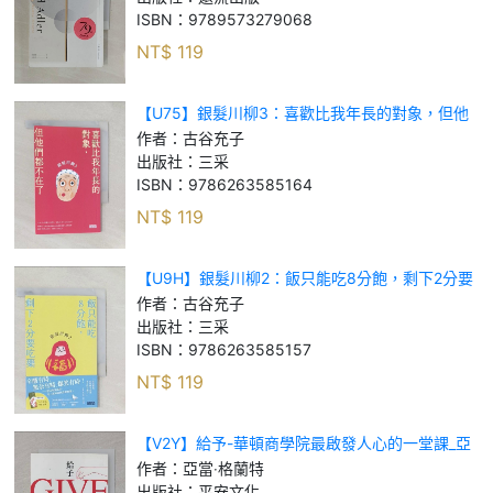
ISBN：
9789573279068
NT$
119
【U75】銀髮川柳3：喜歡比我年長的對象，但他
們都不在了_古谷充子
作者：
古谷充子
出版社：
三采
ISBN：
9786263585164
NT$
119
【U9H】銀髮川柳2：飯只能吃8分飽，剩下2分要
吃藥_古谷充子
作者：
古谷充子
出版社：
三采
ISBN：
9786263585157
NT$
119
【V2Y】給予-華頓商學院最啟發人心的一堂課_亞
當‧格蘭特
作者：
亞當‧格蘭特
出版社：
平安文化