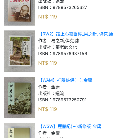
出版社：
遠流
ISBN：
9789573265627
NT$
119
【RW2】踏上心靈幽徑_易之新, 傑克.康
作者：
易之新,傑克.康
出版社：
張老師文化
ISBN：
9789576937156
NT$
119
【WAM】神鵰俠侶(一)_金庸
作者：
金庸
出版社：
遠流
ISBN：
9789573250791
NT$
119
【W5W】鹿鼎記(三)新修版_金庸
作者：
金庸