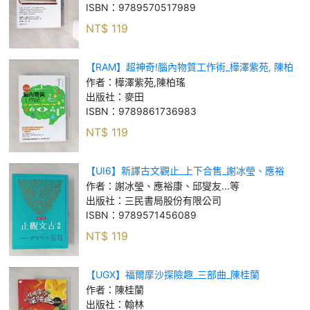
ISBN：
9789570517989
NT$
119
【RAM】超神奇!腦內物質工作術_樺澤紫苑, 陳柏
瑤
作者：
樺澤紫苑,陳柏瑤
出版社：
麥田
ISBN：
9789861736983
NT$
119
【UI6】新譯古文觀止_上下合售_謝冰瑩、應裕
康、邱燮友...等
作者：
謝冰瑩、應裕康、邱燮友...等
出版社：
三民書局股份有限公司
ISBN：
9789571456089
NT$
119
【UGX】福爾摩沙探險趣_三部曲_陳桂蘭
作者：
陳桂蘭
出版社：
翰林