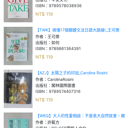
ISBN：
9789578038936
NT$
119
【TWK】搞懂17個關鍵文法日語大跳級!_王可樂
作者：
王可樂
出版社：
如何
ISBN：
9789861364391
NT$
119
【AZJ】太陽之子的印加_Carolina Rosini
作者：
CarolinaRosini
出版社：
閣林國際圖書
ISBN：
9789574407316
NT$
119
【W6Q】大人的性愛相談：不是長大自然就會，親
密關係的探索解答之書_許藍方
作者：
許藍方