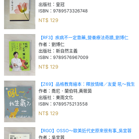
出版社：
皇冠
ISBN：
9789573326748
NT$
129
【RF3】疾病不一定靠藥_營養療法奇蹟_劉博仁
作者：
劉博仁
出版社：
新自然主義
ISBN：
9789576967009
NT$
129
【Z69】品格教育繪本：釋放情緒／友愛 吼～我生
氣了！_喬尼．蘭伯特, 黃筱茵
作者：
喬尼．蘭伯特,黃筱茵
出版社：
東雨文化
ISBN：
9789575213558
NT$
129
【RGO】OSSO～歐美近代史原來很有事_吳宜蓉
作者：
吳宜蓉