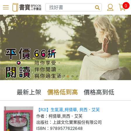
0
最新上架
價格低到高
價格高到低
【R2I】生氣湯_柯倩華, 貝西．艾芙
作者：
柯倩華,貝西．艾芙
出版社：
上誼文化實業股份有限公司
ISBN：
9789577622648