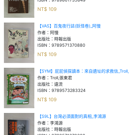
NT$
109
【VAS】百鬼夜行誌(妖怪卷)_阿慢
作者：
阿慢
出版社：
時報出版
ISBN：
9789571370880
NT$
109
【SYM】屁屁偵探讀本：來自遺址的求救信_Troll,
張東君
作者：
Troll,張東君
出版社：
遠流
ISBN：
9789573283324
NT$
109
【S9L】台灣必須面對的真相_李鴻源
作者：
李鴻源
出版社：
時報出版