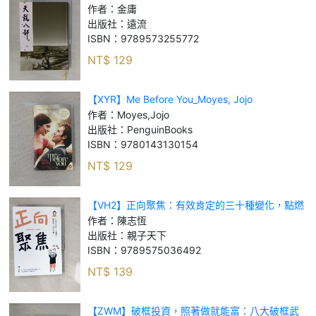
作者：
金庸
出版社：
遠流
ISBN：
9789573255772
NT$
129
【XYR】Me Before You_Moyes, Jojo
作者：
Moyes,Jojo
出版社：
PenguinBooks
ISBN：
9780143130154
NT$
129
【VH2】正向聚焦：有效肯定的三十種變化，點燃
孩子的內在動力_陳志恆
作者：
陳志恆
出版社：
親子天下
ISBN：
9789575036492
NT$
139
【ZWM】破框投資，照著做就能富：八大破框武