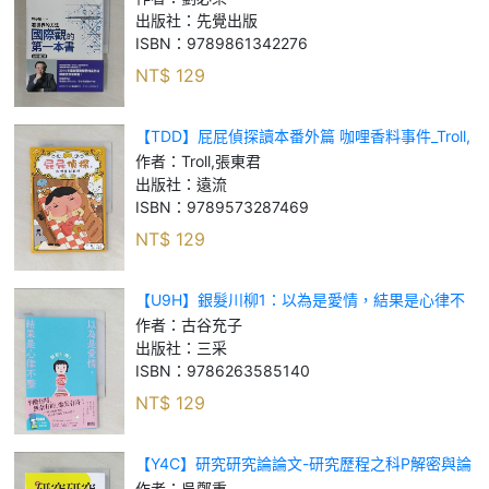
出版社：
先覺出版
ISBN：
9789861342276
NT$
129
【TDD】屁屁偵探讀本番外篇 咖哩香料事件_Troll,
張東君
作者：
Troll,張東君
出版社：
遠流
ISBN：
9789573287469
NT$
129
【U9H】銀髮川柳1：以為是愛情，結果是心律不
整_古谷充子
作者：
古谷充子
出版社：
三采
ISBN：
9786263585140
NT$
129
【Y4C】研究研究論論文-研究歷程之科P解密與論
文寫作SOP大公開_吳鄭重
作者：
吳鄭重