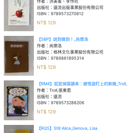
作者：
洪美雀、李作珩
出版社：
遠流出版事業股份有限公司
ISBN：
9789573270812
NT$
129
【SBP】說到做到！_尚樂洛
作者：
尚樂洛
出版社：
格林文化事業股份有限公司
ISBN：
9789861895314
NT$
129
【RM4】屁屁偵探讀本：被怪盜盯上的新娘_Troll,
張東君
作者：
Troll,張東君
出版社：
遠流
ISBN：
9789573288206
NT$
129
【RQ5】Still Alice_Genova, Lisa