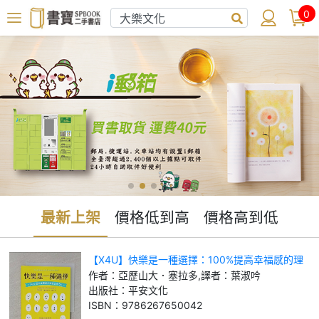
0
最新上架
價格低到高
價格高到低
【X4U】快樂是一種選擇：100%提高幸福感的理
想生存方式_亞歷山大．塞拉多, 譯者：葉淑吟
作者：
亞歷山大．塞拉多,譯者：葉淑吟
出版社：
平安文化
ISBN：
9786267650042