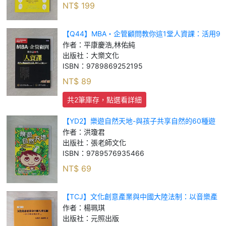
NT$
199
【Q44】MBA・企管顧問教你這1堂人資課：活用9
種考核評比武器，讓好人才留下來_平康慶浩, 林佑
作者：
平康慶浩,林佑純
純
出版社：
大樂文化
ISBN：
9789869252195
NT$
89
共2筆庫存，點選看詳細
【YD2】樂遊自然天地-與孩子共享自然的60種遊
戲_洪瓊君
作者：
洪瓊君
出版社：
張老師文化
ISBN：
9789576935466
NT$
69
【TCJ】文化創意產業與中國大陸法制：以音樂產
業為中心_楊珮琪
作者：
楊珮琪
出版社：
元照出版