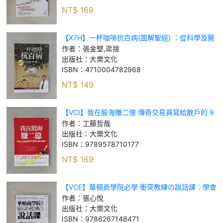
NT$
169
【X7H】一杯咖啡抗百病{圖解聖經} ：從科學及醫
學角度， 剖析喝咖啡對你我健康的好處！_張金堅,
作者：
張金堅,梁捨
梁捨
出版社：
大樂文化
ISBN：
4710004782968
NT$
149
【VCI】我在股海賺二億 傳奇交易員寫給散戶的 9
堂投資必修課！_工藤 哲哉
作者：
工藤哲哉
出版社：
大樂文化
ISBN：
9789578710177
NT$
169
【VCE】華頓商學院必學 衝突教練の說話課：學會
14個高EQ溝通技巧，用一分鐘讓全世界都聽你
作者：
張心悅
的！_張心悅
出版社：
大樂文化
ISBN：
9786267148471