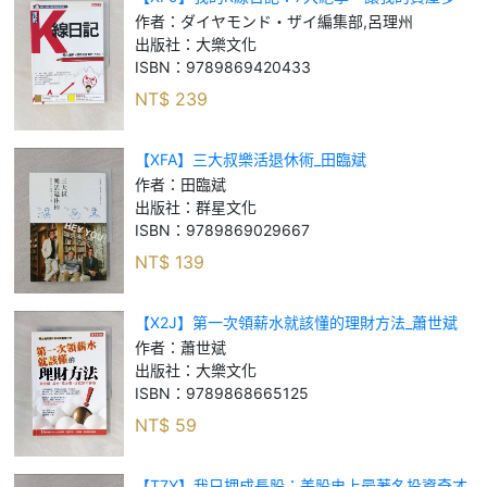
100%（熱銷再版）_ダイヤモンド・ザイ編集部,
作者：
ダイヤモンド・ザイ編集部,呂理州
呂理州
出版社：
大樂文化
ISBN：
9789869420433
NT$
239
【XFA】三大叔樂活退休術_田臨斌
作者：
田臨斌
出版社：
群星文化
ISBN：
9789869029667
NT$
139
【X2J】第一次領薪水就該懂的理財方法_蕭世斌
作者：
蕭世斌
出版社：
大樂文化
ISBN：
9789868665125
NT$
59
【T7Y】我只押成長股：美股史上最著名投資奇才