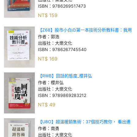
ISBN：
9786269517473
NT$
159
【Z68】股市小白の第一本技術分析教科書：我用
趨勢交易法，三年賺到2,000萬！(熱銷再版)_郭浩
作者：
郭浩
出版社：
大樂文化
ISBN：
9786267745540
NT$
169
【RWB】回話的態度_櫻井弘
作者：
櫻井弘
出版社：
大樂文化
ISBN：
9789869283212
NT$
49
【U8O】超溫暖銷售術：37個技巧教你， 看出連
顧客自己也沒察覺的需求！（暢銷限定版）_南勇
作者：
南勇
出版社：
大樂文化