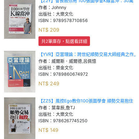
【Z2Y】會長教你用 100張圖學會K線當沖：30萬
本金「穩穩賺」的每日實戰交易_Johnny
作者：
Johnny
出版社：
大樂文化
ISBN：
9789578710856
NT$
209
共2筆庫存，點選看詳細
【YVR】亞當理論：跨世紀順勢交易大師經典之作_
威爾斯．威爾德, 呂佩憶
作者：
威爾斯．威爾德,呂佩憶
出版社：
樂金文化
ISBN：
9789860674972
NT$
249
【ZZ5】風控Ego教你100張圖學會 順勢交易抱住
飆股： 自創「獵鷹9號」，幫你一次賺進50%的獲
作者：
葉韋辰,詹TJ
利目標！（熱銷再版）_葉韋辰, 詹TJ
出版社：
大樂文化
ISBN：
9786267745250
NT$
149