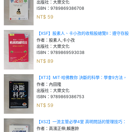
的五十個提案！_吉山勇樹, 易起宇
出版社：
大樂文化
ISBN：
9789869386708
NT$
59
【XSF】股素人、卡小孜的收租股總覽Ⅱ：遵守存股
規則，讓我每檔賺100%_股素人, 卡小孜
作者：
股素人,卡小孜
出版社：
大樂文化
ISBN：
9789869593038
NT$
89
【XT3】MIT‧哈佛教你 決斷的科學：學會9方法，
讓行動100%成功！_內田隆
作者：
內田隆
出版社：
大樂文化
ISBN：
9789869386753
NT$
59
【XS2】一流主管必學4堂 高明問話的管理技巧：
與其把事情攬下來自己做， 不如用一句「對的話」
作者：
高濱正伸,賴惠鈴