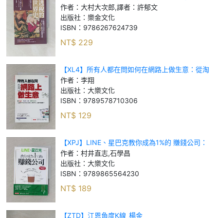
形塑今日全球樣貌的關鍵密碼_大村大次郎, 譯者：
作者：
大村大次郎,譯者：許郁文
許郁文
出版社：
樂金文化
ISBN：
9786267624739
NT$
229
【XL4】所有人都在問如何在網路上做生意：從淘
寶、創新工廠、阿里巴巴，為你收集商業菁英開市
作者：
李翔
熱銷所有獨門絕招！_李翔
出版社：
大樂文化
ISBN：
9789578710306
NT$
129
【XPJ】LINE、星巴克教你成為1%的 賺錢公司：
只要學會一個動作，就能創造10倍的驚人成長！_
作者：
村井直志,石學昌
村井直志, 石學昌
出版社：
大樂文化
ISBN：
9789865564230
NT$
189
【ZTD】江恩角度K線_楊金