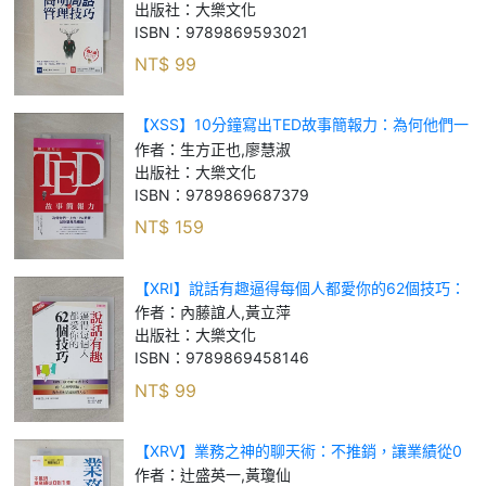
讓事半功倍！_高濱正伸, 賴惠鈴
出版社：
大樂文化
ISBN：
9789869593021
NT$
99
【XSS】10分鐘寫出TED故事簡報力：為何他們一
上台、Po臉書，就能讓產品暢銷？_生方正也, 廖慧
作者：
生方正也,廖慧淑
淑
出版社：
大樂文化
ISBN：
9789869687379
NT$
159
【XRI】說話有趣逼得每個人都愛你的62個技巧：
耶魯、康乃爾50所名校的「心理學實驗」，教你如
作者：
內藤誼人,黃立萍
何表達最得人心！_內藤誼人, 黃立萍
出版社：
大樂文化
ISBN：
9789869458146
NT$
99
【XRV】業務之神的聊天術：不推銷，讓業績從0
到1億_辻盛英一, 黃瓊仙
作者：
辻盛英一,黃瓊仙