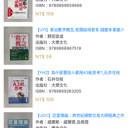
ISBN：
9789869659666
NT$
169
【UYI】拿出數字概念,老闆給得更多:錢變多事變少
_野田宜成
作者：
野田宜成
出版社：
大樂文化
ISBN：
9789868967519
NT$
59
【YH2】為什麼豐田人都用A3紙思考?_石井住枝
作者：
石井住枝
出版社：
大樂文化
ISBN：
9789869283205
NT$
109
【UOC】亞當理論：跨世紀順勢交易大師經典之作
_威爾斯．威爾德, 呂佩憶
作者：
威爾斯．威爾德,呂佩憶
出版社：
樂金文化