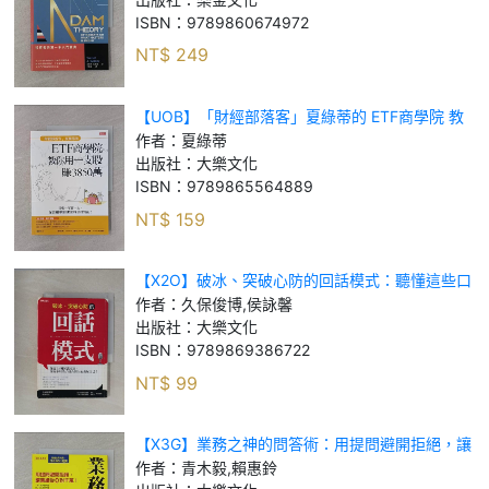
ISBN：
9789860674972
NT$
249
【UOB】「財經部落客」夏綠蒂的 ETF商學院 教
你用一支股 賺出3850萬：只要一年買一次，保證
作者：
夏綠蒂
避開地雷股的周公投資法！_夏綠蒂
出版社：
大樂文化
ISBN：
9789865564889
NT$
159
【X2O】破冰、突破心防的回話模式：聽懂這些口
頭禪，你就不用為了迎合別人而委屈自己！_久保
作者：
久保俊博,侯詠馨
俊博, 侯詠馨
出版社：
大樂文化
ISBN：
9789869386722
NT$
99
【X3G】業務之神的問答術：用提問避開拒絕，讓
業績從0到千萬！_青木毅, 賴惠鈴
作者：
青木毅,賴惠鈴