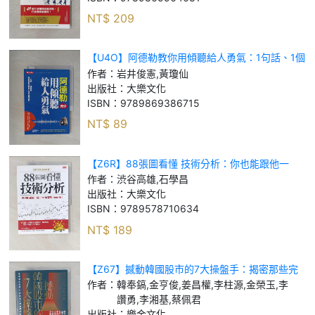
NT$
209
【U4O】阿德勒教你用傾聽給人勇氣：1句話、1個
眼神，就能讓對方敞開心房的療癒技巧！_岩井俊
作者：
岩井俊憲,黃瓊仙
憲, 黃瓊仙
出版社：
大樂文化
ISBN：
9789869386715
NT$
89
【Z6R】88張圖看懂 技術分析：你也能跟他一
樣，10年賺到7000萬！_渋谷高雄, 石學昌
作者：
渋谷高雄,石學昌
出版社：
大樂文化
ISBN：
9789578710634
NT$
189
【Z67】撼動韓國股市的7大操盤手：揭密那些完
勝AI投機鬼才的高獲利條件_韓奉鎬, 金亨俊, 姜昌
作者：
韓奉鎬,金亨俊,姜昌權,李柱源,金榮玉,李
權, 李柱源, 金榮玉, 李讚勇, 李湘
讚勇,李湘基,蔡佩君
出版社：
樂金文化