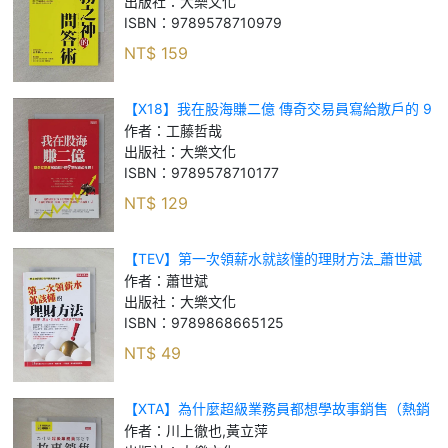
出版社：
大樂文化
ISBN：
9789578710979
NT$
159
【X18】我在股海賺二億 傳奇交易員寫給散戶的 9
堂投資必修課！_工藤 哲哉
作者：
工藤哲哉
出版社：
大樂文化
ISBN：
9789578710177
NT$
129
【TEV】第一次領薪水就該懂的理財方法_蕭世斌
作者：
蕭世斌
出版社：
大樂文化
ISBN：
9789868665125
NT$
49
【XTA】為什麼超級業務員都想學故事銷售（熱銷
再版）_川上徹也, 黃立萍
作者：
川上徹也,黃立萍