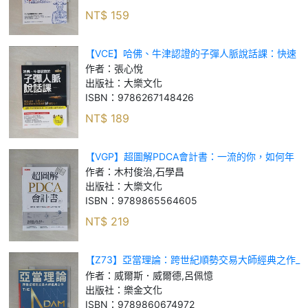
NT$
159
【VCE】哈佛、牛津認證的子彈人脈說話課：快速
破冰、打動人心，跟誰都能有效溝通的14個技巧！
作者：
張心悅
_張心悅
出版社：
大樂文化
ISBN：
9786267148426
NT$
189
【VGP】超圖解PDCA會計書：一流的你，如何年
年達成120%的年度目標？_木村俊治, 石學昌
作者：
木村俊治,石學昌
出版社：
大樂文化
ISBN：
9789865564605
NT$
219
【Z73】亞當理論：跨世紀順勢交易大師經典之作_
威爾斯．威爾德, 呂佩憶
作者：
威爾斯．威爾德,呂佩憶
出版社：
樂金文化
ISBN：
9789860674972