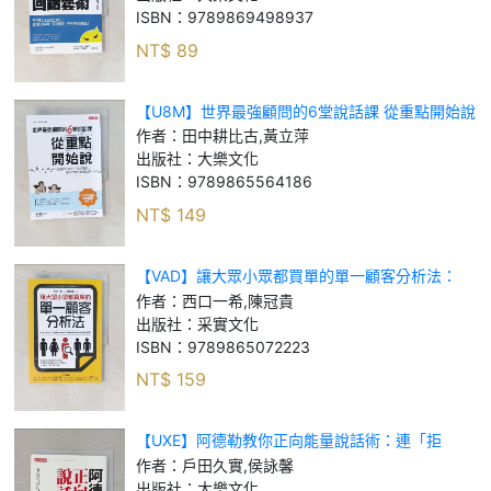
ISBN：
9789869498937
NT$
89
【U8M】世界最強顧問的6堂說話課 從重點開始說
重新排列你的「說話順序」，讓對方聽得頻頻說
作者：
田中耕比古,黃立萍
好！_田中耕比古, 黃立萍
出版社：
大樂文化
ISBN：
9789865564186
NT$
149
【VAD】讓大眾小眾都買單的單一顧客分析法：
P&G、樂敦、歐舒丹……打造回購熱銷商品的市場
作者：
西口一希,陳冠貴
行銷學_西口一希, 陳冠貴
出版社：
采實文化
ISBN：
9789865072223
NT$
159
【UXE】阿德勒教你正向能量說話術：連「拒
絕」、「說不」，都能讓人感覺溫暖的85個技巧！
作者：
戶田久實,侯詠馨
_戶田久實, 侯詠馨
出版社：
大樂文化