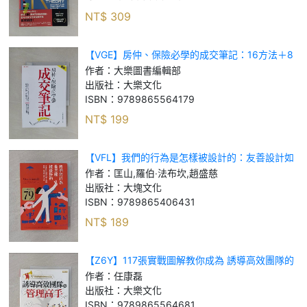
NT$
309
【VGE】房仲、保險必學的成交筆記：16方法＋8
表格，教你如何達成業績快、狠、準！_大樂圖書
作者：
大樂圖書編輯部
編輯部
出版社：
大樂文化
ISBN：
9789865564179
NT$
199
【VFL】我們的行為是怎樣被設計的：友善設計如
何改變人類的娛樂、生活與工作方式_匡山, 羅伯‧法
作者：
匡山,羅伯‧法布坎,趙盛慈
布坎, 趙盛慈
出版社：
大塊文化
ISBN：
9789865406431
NT$
189
【Z6Y】117張實戰圖解教你成為 誘導高效團隊的
管理高手：49個方法釋放部屬潛能，打造最厲害績
作者：
任康磊
效！_任康磊
出版社：
大樂文化
ISBN：
9789865564681