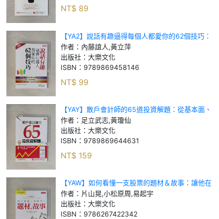
NT$
89
【YA2】說話有趣逼得每個人都愛你的62個技巧：
耶魯、康乃爾50所名校的「心理學實驗」，教你如
作者：
內藤誼人,黃立萍
何表達最得人心！_內藤誼人, 黃立萍
出版社：
大樂文化
ISBN：
9789869458146
NT$
99
【YAY】散戶會計師的65道投資解題：從基本面、
技術面到籌碼面，一次完整學會！_足立武志, 黃瓊
作者：
足立武志,黃瓊仙
仙
出版社：
大樂文化
ISBN：
9789869644631
NT$
159
【YAW】如何看懂一支股票的題材＆故事：讓他在
10年內，從20萬變8億！_片山晃, 小松原周, 易起
作者：
片山晃,小松原周,易起宇
宇_片山晃, 小松原周, 易起宇
出版社：
大樂文化
ISBN：
9786267422342