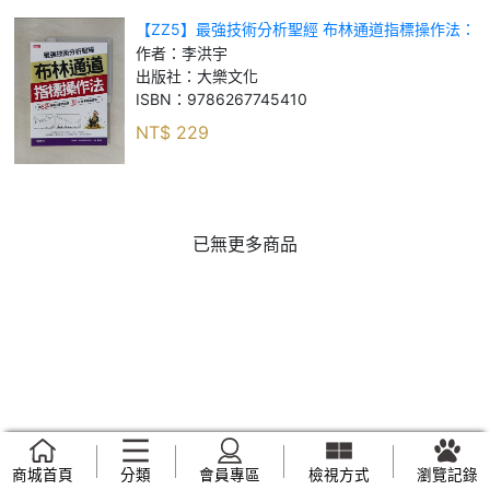
【ZZ5】最強技術分析聖經 布林通道指標操作法：
用230張圖抄底抓反彈，85%勝率賺翻股市！_李洪
作者：
李洪宇
宇
出版社：
大樂文化
ISBN：
9786267745410
NT$
229
已無更多商品
商城首頁
分類
會員專區
檢視方式
瀏覽記錄