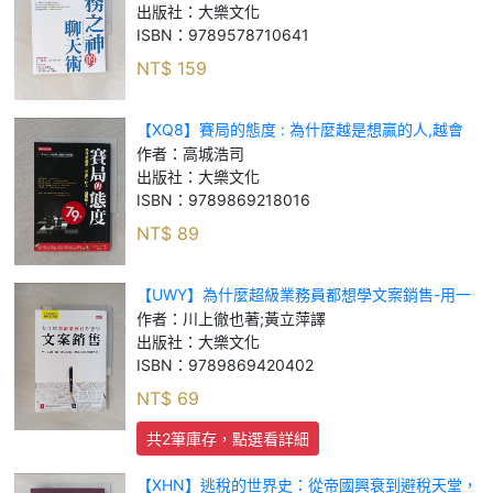
出版社：
大樂文化
ISBN：
9789578710641
NT$
159
【XQ8】賽局的態度 : 為什麼越是想贏的人,越會
輸?_高城浩司
作者：
高城浩司
出版社：
大樂文化
ISBN：
9789869218016
NT$
89
【UWY】為什麼超級業務員都想學文案銷售-用一
句話,讓「商品故事」發揮200%暢銷效果!_川上徹
作者：
川上徹也著;黃立萍譯
也著 ; 黃立萍譯
出版社：
大樂文化
ISBN：
9789869420402
NT$
69
共2筆庫存，點選看詳細
【XHN】逃稅的世界史：從帝國興衰到避稅天堂，