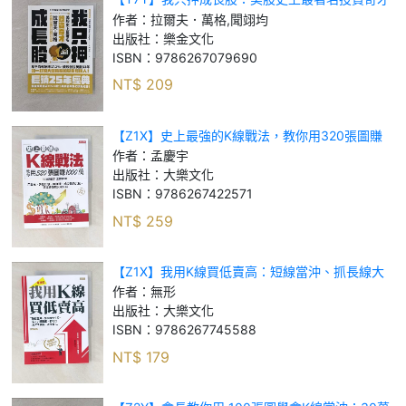
拉爾夫．萬格用5原則打造超越大盤報酬率_拉爾
作者：
拉爾夫．萬格,聞翊均
夫．萬格, 聞翊均
出版社：
樂金文化
ISBN：
9786267079690
NT$
209
【Z1X】史上最強的K線戰法，教你用320張圖賺
1000萬：用單根、多根形態，與指標、成交量的
作者：
孟慶宇
共振，建立賺爆的交易系統 （熱銷再版）_孟慶
出版社：
大樂文化
ISBN：
9786267422571
NT$
259
【Z1X】我用K線買低賣高：短線當沖、抓長線大
牛股、搭主力順風車， 都可以用177張圖一次學
作者：
無形
會！(熱銷再版)_無形
出版社：
大樂文化
ISBN：
9786267745588
NT$
179