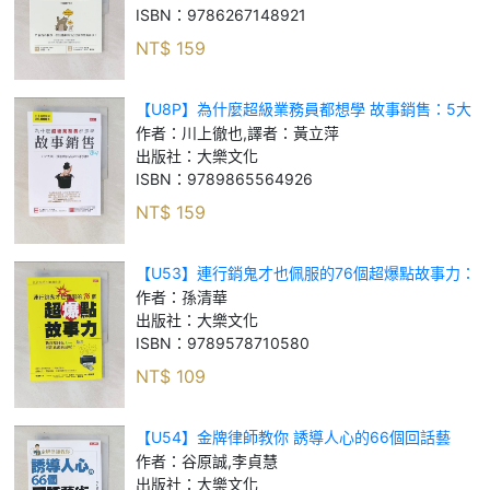
ISBN：
9786267148921
NT$
159
【U8P】為什麼超級業務員都想學 故事銷售：5大
法則，讓你的商品99%都賣掉（珍藏版）_川上徹
作者：
川上徹也,譯者：黃立萍
也, 譯者：黃立萍
出版社：
大樂文化
ISBN：
9789865564926
NT$
159
【U53】連行銷鬼才也佩服的76個超爆點故事力：
我該如何在Line、臉書推出狂銷產品呢？_孫清華
作者：
孫清華
出版社：
大樂文化
ISBN：
9789578710580
NT$
109
【U54】金牌律師教你 誘導人心的66個回話藝
術：解決你在工作與生活中，遇到拒絕請託、陌生
作者：
谷原誠,李貞慧
邀請、問出實話等難題！_谷原誠, 李貞慧
出版社：
大樂文化