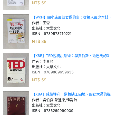
NT$
59
【WKH】開小店最該要做的事：從投入最少本錢，
到選擇最佳地點的35個技巧！_王森
作者：
王森
出版社：
大樂文化
ISBN：
9789578710221
NT$
89
【X8B】TED脫稿說話術：學賈伯斯、歐巴馬的3
堂即興幽默力！_李真順
作者：
李真順
出版社：
大樂文化
ISBN：
9789869659635
NT$
59
【X8A】感性獲利：逆轉缺工困境，服務大師的機
智領導學_吳伯良, 陳進東, 韓嵩齡
作者：
吳伯良,陳進東,韓嵩齡
出版社：
寫樂文化
ISBN：
9786269990009