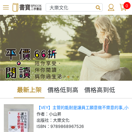
0
最新上架
價格低到高
價格高到低
【VEY】主管的能耐是讓員工願意做不樂意的事_小
山昇
作者：
小山昇
出版社：
大樂文化
ISBN：
9789868967526