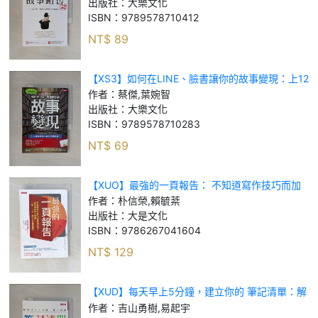
出版社：
大樂文化
ISBN：
9789578710412
NT$
89
【XS3】如何在LINE、臉書讓你的故事變現：上12
堂商學院不教的行銷科學！_蔡傑, 葉婉智
作者：
蔡傑,葉婉智
出版社：
大樂文化
ISBN：
9789578710283
NT$
69
【XUO】最強的一頁報告： 不知道寫作技巧而加
班苦思？ 專為你寫的入門書，三星、LG、樂天企
作者：
朴信榮,賴毓棻
業都採用。_朴信榮, 賴毓棻
出版社：
大是文化
ISBN：
9786267041604
NT$
129
【XUD】每天早上5分鐘，建立你的 筆記清單：解
決常常出錯、延遲、忙不過來的人， 提高3倍效率
作者：
吉山勇樹,易起宇