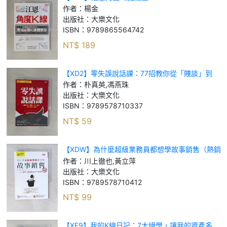
作者：
楊金
出版社：
大樂文化
ISBN：
9789865564742
NT$
189
【XD2】零失誤說話課：77招教你從「賤談」到
「健談」，一開口就討人喜歡！_朴真英, 馮燕珠
作者：
朴真英,馮燕珠
出版社：
大樂文化
ISBN：
9789578710337
NT$
59
【XDW】為什麼超級業務員都想學故事銷售（熱銷
再版）_川上徹也, 黃立萍
作者：
川上徹也,黃立萍
出版社：
大樂文化
ISBN：
9789578710412
NT$
99
【XF9】我的K線日記：7大絕學，讓我的資產多