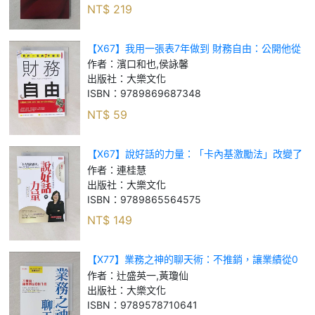
NT$
219
【X67】我用一張表7年做到 財務自由：公開他從
背學貸150萬，倒存2000萬的理財技巧！_濱口和
作者：
濱口和也,侯詠馨
也, 侯詠馨
出版社：
大樂文化
ISBN：
9789869687348
NT$
59
【X67】說好話的力量：「卡內基激勵法」改變了
5000位經理人的人生 （暢銷珍藏版）_連桂慧
作者：
連桂慧
出版社：
大樂文化
ISBN：
9789865564575
NT$
149
【X77】業務之神的聊天術：不推銷，讓業績從0
到1億_辻盛英一, 黃瓊仙
作者：
辻盛英一,黃瓊仙
出版社：
大樂文化
ISBN：
9789578710641