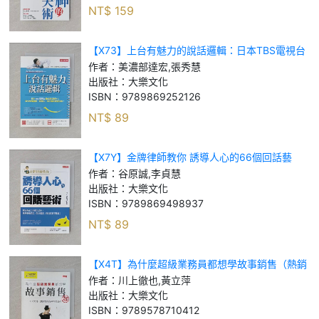
NT$
159
【X73】上台有魅力的說話邏輯：日本TBS電視台
最紅節目製作人，教你架構幽默、同理心、有共鳴
作者：
美濃部達宏,張秀慧
的說話技術！_美濃部達宏, 張秀慧
出版社：
大樂文化
ISBN：
9789869252126
NT$
89
【X7Y】金牌律師教你 誘導人心的66個回話藝
術：解決你在工作與生活中，遇到拒絕請託、陌生
作者：
谷原誠,李貞慧
邀請、問出實話等難題！_谷原誠, 李貞慧
出版社：
大樂文化
ISBN：
9789869498937
NT$
89
【X4T】為什麼超級業務員都想學故事銷售（熱銷
再版）_川上徹也, 黃立萍
作者：
川上徹也,黃立萍
出版社：
大樂文化
ISBN：
9789578710412