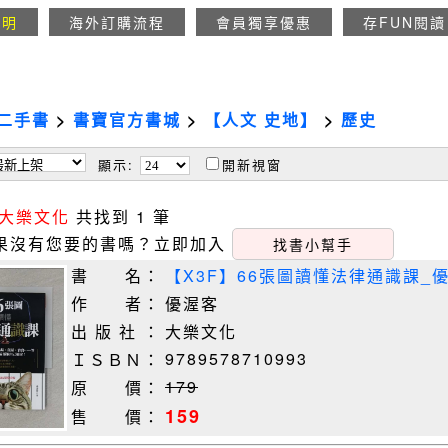
說明
海外訂購流程
會員獨享優惠
存FUN閱讀
二手書
>
書寶官方書城
>
【人文 史地】
>
歷史
顯示:
開新視窗
大樂文化
共找到 1 筆
果沒有您要的書嗎？立即加入
找書小幫手
書 名：
【X3F】66張圖讀懂法律通識課_
作 者：
優渥客
出 版 社 ：
大樂文化
9789578710993
ＩＳＢＮ：
179
原 價：
159
售 價：