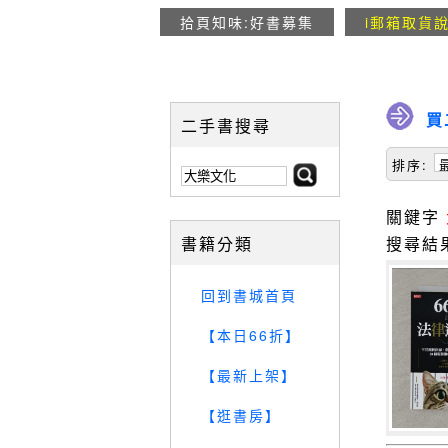
拾頁知味:好書募集
i郵箱取貨
買
二手書搜尋
排序:
關鍵字
書籍分類
搜尋結
回到書城首頁
【本日66折】
【最新上架】
【逛書房】