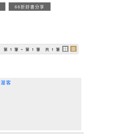
66折好書分享
第 1 筆 ~ 第 1 筆 共 1 筆
優渥客