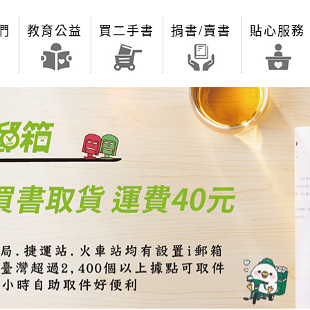
們
教育公益
買二手書
捐書/賣書
貼心服務