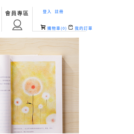
登入
註冊
會員專區
購物車(
0
)
我的訂單