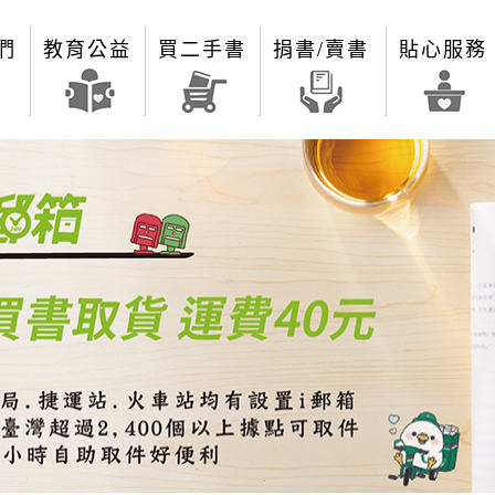
們
教育公益
買二手書
捐書/賣書
貼心服務