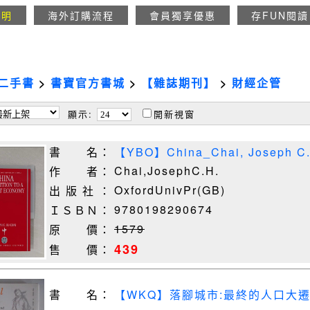
說明
海外訂購流程
會員獨享優惠
存FUN閱讀
二手書
>
書寶官方書城
>
【雜誌期刊】
>
財經企管
顯示:
開新視窗
書 名：
【YBO】China_Chai, Joseph C.
Chai,JosephC.H.
作 者：
OxfordUnivPr(GB)
出 版 社 ：
9780198290674
ＩＳＢＮ：
1579
原 價：
439
售 價：
書 名：
【WKQ】落腳城市:最終的人口大