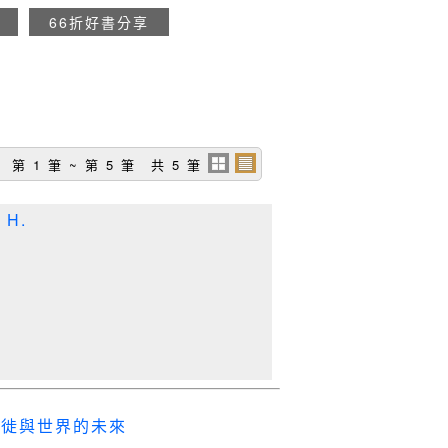
66折好書分享
第 1 筆 ~ 第 5 筆 共 5 筆
 H.
遷徙與世界的未來