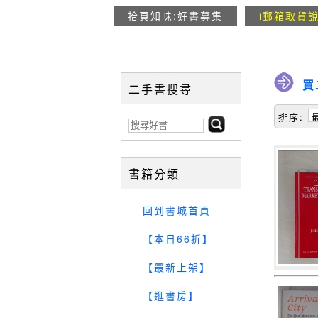
拾頁知味:好書募集
i郵箱取貨
買
二手書搜尋
排序:
書籍分類
回到書城首頁
【本日66折】
【最新上架】
【逛書房】