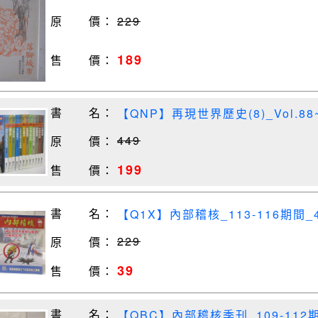
原 價：
229
189
售 價：
書 名：
【QNP】再現世界歷史(8)_Vol.8
東戰爭等
449
原 價：
199
售 價：
書 名：
【Q1X】內部稽核_113-116期間
229
原 價：
39
售 價：
書 名：
【QBC】內部稽核季刊_109-112