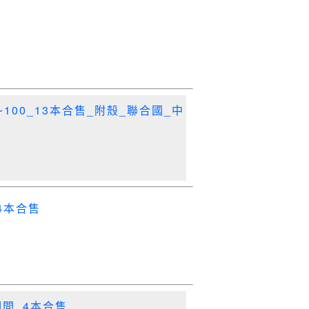
8~100_13本合售_附殼_聯合國_中
_4本合售
期間_4本合售